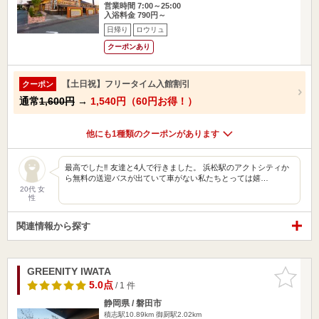
営業時間 7:00～25:00
入浴料金 790円～
日帰り
ロウリュ
クーポンあり
【土日祝】フリータイム入館割引
クーポン
通常
1,600円
→
1,540円（60円お得！）
他にも1種類のクーポンがあります
最高でした‼︎ 友達と4人で行きました。 浜松駅のアクトシティか
ら無料の送迎バスが出ていて車がない私たちとっては嬉…
20代 女
性
関連情報から探す
GREENITY IWATA
お気に入
りに追加
5.0点
/ 1 件
静岡県 / 磐田市
積志駅10.89km
御厨駅2.02km