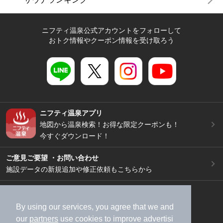
ニフティ温泉公式アカウントをフォローして
おトク情報やクーポン情報を受け取ろう
ニフティ温泉アプリ
地図から温泉検索！お得な限定クーポンも！
今すぐダウンロード！
ご意見ご要望 ・お問い合わせ
施設データの新規追加や修正依頼もこちらから
スマートフォン
/
PC
加盟店募集（資料請求）
広告出稿のご案内
By using our services, you agree that we and
our
partners
use cookies to improve advertisi
利用規約
ライフスタイルMEMBERS+規約