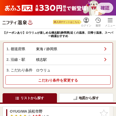
購入済チケットはこちら
ログイン
履歴
メニュー
【クーポンあり】ロウリュが楽しめる積志駅(静岡県)近くの温泉、日帰り温泉、スーパ
ー銭湯おすすめ
1. 都道府県
東海 / 静岡県
2. 沿線・駅
積志駅
3. こだわり条件
ロウリュ
こだわり条件を変更する
リストから探す
地図から探す
OYUGIWA 浜松市野
お気に入
りに追加