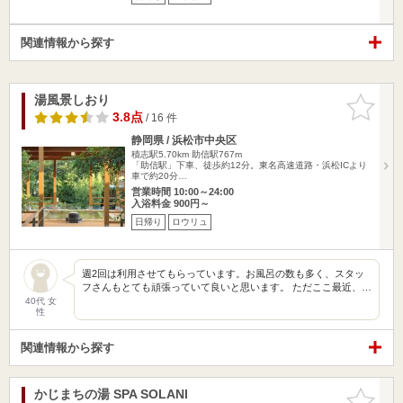
関連情報から探す
湯風景しおり
お気に入
りに追加
3.8点
/ 16 件
静岡県 / 浜松市中央区
積志駅5.70km
助信駅767m
「助信駅」下車、徒歩約12分。東名高速道路・浜松ICより
車で約20分…
営業時間 10:00～24:00
入浴料金 900円～
日帰り
ロウリュ
週2回は利用させてもらっています。お風呂の数も多く、スタッ
フさんもとても頑張っていて良いと思います。 ただここ最近、…
40代 女
性
関連情報から探す
かじまちの湯 SPA SOLANI
お気に入