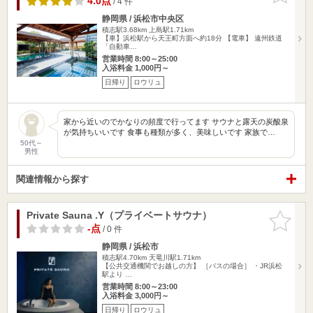
4.0点
/ 4 件
静岡県 / 浜松市中央区
積志駅3.68km
上島駅1.71km
【車】浜松駅から天王町方面へ約18分 【電車】 遠州鉄道
「自動車…
営業時間 8:00～25:00
入浴料金 1,000円～
日帰り
ロウリュ
家から近いのでかなりの頻度で行ってます サウナと露天の炭酸泉
が気持ちいいです 食事も種類が多く、美味しいです 家族で…
50代～
男性
関連情報から探す
Private Sauna .Y（プライベートサウナ）
お気に入
りに追加
-点
/ 0 件
静岡県 / 浜松市
積志駅4.70km
天竜川駅1.71km
【公共交通機関でお越しの方】 ［バスの場合］ ・JR浜松
駅より …
営業時間 8:00～23:00
入浴料金 3,000円～
日帰り
ロウリュ