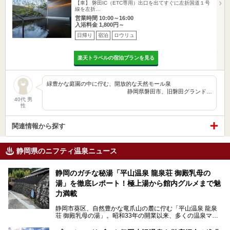
【車】 磐田IC（ETC専用）出口を出てすぐに左折国道１号
線を左折…
営業時間 10:00～16:00
入浴料金 1,800円～
日帰り
宿泊
ロウリュ
楽天トラベルの宿泊プランを見る
緑豊かな庭園の中に佇む、開放的な天然モール泉
静岡県磐田市、旧磐田グランド…
40代 男
性
関連情報から探す
静岡県のニフティ温泉ニュース
静岡のガチな秘湯「平山温泉 龍泉荘 御殿乳母の
湯」を徹底レポート！極上湯から館内グルメまで魅
力満載
静岡市葵区、自然豊かな竜爪山の麓に佇む「平山温泉 龍泉
荘 御殿乳母の湯」。昭和33年の開業以来、多くの温泉マニ
アや地元の方々に愛され続けている、知る人ぞ知る鄙び系の
極上温泉です。お湯はもちろん、実はグルメも揃っているん