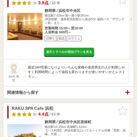
りに追加
3.8点
/ 10 件
静岡県 / 浜松市中央区
積志駅7.62km
第一通り駅361m
JR浜松駅・遠鉄新浜松駅から徒歩5分 遠鉄バス「ザザシテ
ィ前」また…
営業時間 15:00～翌10:00
入浴料金 600円～
日帰り
宿泊
ロウリュ
楽天トラベルの宿泊プランを見る
最近24H営業になりよりいろんな業種や老若男女の人が利用しや
すく利用時間によって値段も変わりますが使いやすいかとレスト
ラン…
40代 男
性
関連情報から探す
RAKU SPA Cafe 浜松
お気に入
りに追加
4.4点
/ 43 件
静岡県 / 浜松市中央区若林町
積志駅10.35km
高塚駅1.61km
【バス利用】 JR浜松駅北口バスターミナル④番「馬郡・高
塚」方面 …