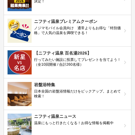
決定！
ニフティ温泉プレミアムクーポン
ノジマモバイル会員向け 通常よりもお得な「特別価
格」で人気の温泉を満喫できる！
【ニフティ温泉 百名湯2026】
行ってみたい施設に投票してプレゼントを当てよう！
（全10回開催 / 合計260名様）
岩盤浴特集
日本全国の岩盤浴情報だけをピックアップ。まとめて
検索！
ニフティ温泉ニュース
温泉にもっと行きたくなる！お得な情報を掲載中