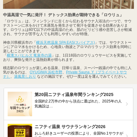
中温高湿で一気に発汗！ デトックス効果が期待できる「ロウリュ」
「ロウリュ」は、フィンランドに古くから伝わるサウナ入浴法の一つで、サウ
ナストーンに水をかけて水蒸気を発生させて発汗を促進させる効果がありま
す。ロウリュは80℃以下の中温高湿のため、肌のピリピリ感や息苦しさが軽減
され、サウナが苦手な人でも利用しやすいのが特徴。
神奈川県横浜市の「
横浜天然温泉 SPA EAS(スパイアス)
」では、サウナストー
ンにアロマ水をかけるため、心地良い熱波とアロマのリラックス効果を同時に
楽しむことができます。
「
横濱スパヒルズ 竜泉寺の湯
」は、1日18回のロウリュウサービスを実施して
おり、爽快な発汗と温熱効果が得られます。
積志駅のロウリュが楽しめる温泉、日帰り温泉、スーパー銭湯の中でも特に人
気があるのは、
OYUGIWA 浜松市野
、
Private Sauna .Y（プライベートサウ
ナ）
、
湯風景しおり
などの施設です。ぜひ一度は足を運んでみてください。
第20回ニフティ温泉年間ランキング2025
全国約2.2万件の中から頂点に選ばれた、2025年の人
気施設は…
ニフティ温泉 サウナランキング2026
おふろ好きユーザーの投票により、全国No.1サウナが