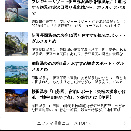
プレジャーリゾート伊豆赤沢温泉を徹底紹介！進化
です。多くのファンを持つ、その圧倒的なこだわりと魅力を
する絶景の赤沢日帰り温泉館から、ホテル、スパま
解説します。
で
静岡県伊東市の「プレジャーリゾート 伊豆赤沢温泉」は、2
025年9月に「赤沢迎賓館」がリニューアルしたのを皮切り
に、12月には「赤沢温泉ホテル」、「赤沢日帰り温泉
館」、「RED 28 HOTEL」がリニューアル。さらにこのあ
伊豆長岡温泉の名宿15選とおすすめ観光スポット・
とグランピング施設のGRAX EARTH FIELD（グラックスア
グルメまとめ
ースフィールド）、大型屋内アミューズメント施設のPLEA
SURE ARENA（プレジャーアリーナ）がぞくぞくオープン
伊豆長岡温泉は、静岡県の伊豆半島の根元に近い部分にある
予定。
温泉郷。伊豆の玄関口にあたり、伊豆観光の拠点に最適な立
地です。首都圏や名古屋圏からのアクセスが良く、宿泊はも
温泉は海一望の絶景、伊豆の幸満載の食や、全天候型のレジ
ちろん日帰りでも楽しめるのが魅力です。
ャー施設など、現在リニューアルオープンしている施設を中
稲取温泉の名宿8選とおすすめ観光スポット・グル
心に、家族連れでも大人だけでも、おひとりさまでも多彩な
メまとめ
この記事では、伊豆長岡温泉の歴史や魅力、おすすめの宿を
楽しみ方ができる「プレジャーリゾート 伊豆赤沢温泉」を
ピックアップ。周辺の観光・グルメスポットや日帰りで入れ
じっくり紹介します！
稲取温泉は、伊豆半島の東側にある温泉地のひとつ。海と山
る温泉施設も紹介します！
に囲まれたこぢんまりとした街ながら、温泉あり、グルメあ
───
り、見どころも多彩にあり、と魅力たっぷりの場所です。東
提供元：株式会社カトープレジャーグループ【PR】
京からは約2時間30分、直通電車もありアクセスしやすいの
この記事はプレジャーリゾート 伊豆赤沢温泉のPR記事で
桜田温泉「山芳園」宿泊レポート！究極の源泉かけ
もうれしいところ。
す。
流し“地中直結かけ流し”の魅力とは【伊豆】
この記事では、稲取温泉での宿泊におすすめの宿や日帰りで
桜田温泉「山芳園」(静岡県松崎町)は伊豆半島西部、のどか
入れる温泉施設、チェックしたい観光スポットやアクティビ
な田園地帯の中に佇む一軒宿。最大の特徴が、“地中直結か
ティなどを一挙にまとめピックアップ。伊豆稲取温泉を訪れ
け流し”と呼ばれるこの宿独自の湯使い(温泉供給方法)です。
る際の参考にしてくださいね！
地下に眠る源泉を加水・加温・消毒無し、さらには途中過程
で空気にも触れさせることなく浴槽まで提供。「究極の源泉
ニフティ温泉ニュースTOPへ
かけ流し」と言っても決して過言ではありません。
今回、桜田温泉「山芳園」の“温泉”を中心に、その魅力を詳