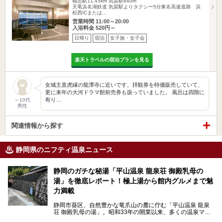
積志駅11.45km
気賀駅640m
天竜浜名湖鉄道 気賀駅よりタクシー5分東名高速道路 浜
松西ICまたは…
営業時間 11:00～20:00
入浴料金 520円～
日帰り
宿泊
女子旅・女子会
楽天トラベルの宿泊プランを見る
女城主直虎縁の龍潭寺に近いです。拝観券を特価販売していて、
更に来年の大河ドラマ館前売券も扱っていました。 風呂は四階に
有り…
～10代
男性
関連情報から探す
静岡県のニフティ温泉ニュース
静岡のガチな秘湯「平山温泉 龍泉荘 御殿乳母の
湯」を徹底レポート！極上湯から館内グルメまで魅
力満載
静岡市葵区、自然豊かな竜爪山の麓に佇む「平山温泉 龍泉
荘 御殿乳母の湯」。昭和33年の開業以来、多くの温泉マニ
アや地元の方々に愛され続けている、知る人ぞ知る鄙び系の