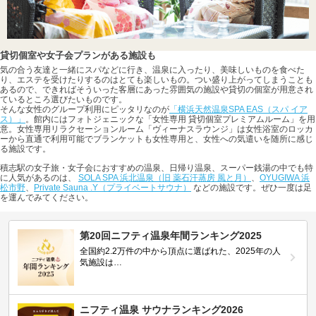
貸切個室や女子会プランがある施設も
気の合う友達と一緒にスパなどに行き、温泉に入ったり、美味しいものを食べた
り、エステを受けたりするのはとても楽しいもの。つい盛り上がってしまうことも
あるので、できればそういった客層にあった雰囲気の施設や貸切の個室が用意され
ているところ選びたいものです。
そんな女性のグループ利用にピッタリなのが
「横浜天然温泉SPA EAS（スパ イア
ス）」
。館内にはフォトジェニックな「女性専用 貸切個室プレミアムルーム」を用
意。女性専用リラクセーションルーム「ヴィーナスラウンジ」は女性浴室のロッカ
ーから直通で利用可能でブランケットも女性専用と、女性への気遣いを随所に感じ
る施設です。
積志駅の女子旅・女子会におすすめの温泉、日帰り温泉、スーパー銭湯の中でも特
に人気があるのは、
SOLA SPA 浜北温泉（旧 薬石汗蒸房 風と月）
、
OYUGIWA 浜
松市野
、
Private Sauna .Y（プライベートサウナ）
などの施設です。ぜひ一度は足
を運んでみてください。
第20回ニフティ温泉年間ランキング2025
全国約2.2万件の中から頂点に選ばれた、2025年の人
気施設は…
ニフティ温泉 サウナランキング2026