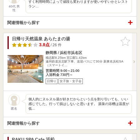
すく利用時間によって値段も変わりますが使いやすいかとレスト
ラン…
40代 男
性
関連情報から探す
日帰り天然温泉 あらたまの湯
お気に入
りに追加
3.8点
/ 26 件
静岡県 / 浜松市浜名区
積志駅8.25km
宮口駅1.42km
遠州鉄道浜北駅下車、送迎バスにて30分 新東名浜松SA
（スマートイ…
営業時間 9:00～21:00
入浴料金 730円～
日帰り
女子旅・女子会
個人的にヌルヌル湯が好きだからという点を割り引いても、いい
感じでした。行って損はしないと思います。 源泉の浴槽は温度が
低…
匿名
関連情報から探す
RAKU SPA Cafe 浜松
お気に入