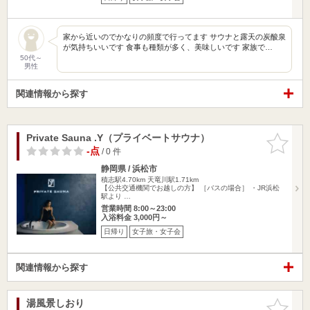
家から近いのでかなりの頻度で行ってます サウナと露天の炭酸泉
が気持ちいいです 食事も種類が多く、美味しいです 家族で…
50代～
男性
関連情報から探す
Private Sauna .Y（プライベートサウナ）
お気に入
りに追加
-点
/ 0 件
静岡県 / 浜松市
積志駅4.70km
天竜川駅1.71km
【公共交通機関でお越しの方】 ［バスの場合］ ・JR浜松
駅より …
営業時間 8:00～23:00
入浴料金 3,000円～
日帰り
女子旅・女子会
関連情報から探す
湯風景しおり
お気に入