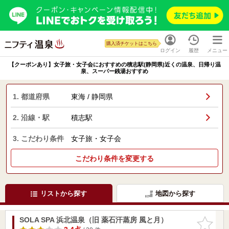
購入済チケットはこちら
ログイン
履歴
メニュー
【クーポンあり】女子旅・女子会におすすめの積志駅(静岡県)近くの温泉、日帰り温
泉、スーパー銭湯おすすめ
1. 都道府県
東海 / 静岡県
2. 沿線・駅
積志駅
3. こだわり条件
女子旅・女子会
こだわり条件を変更する
リストから探す
地図から探す
SOLA SPA 浜北温泉（旧 薬石汗蒸房 風と月）
お気に入
りに追加