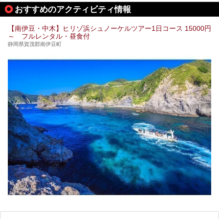
今回、桜田温泉「山芳園」の“温泉”を中心に、その魅力を詳
おすすめのアクティビティ情報
細レポート。また口コミの評判も非常に高い宿であり、客室
や食事も併せて徹底紹介します！
【南伊豆・中木】ヒリゾ浜シュノーケルツアー1日コース 15000円
～ フルレンタル・昼食付
静岡県賀茂郡南伊豆町