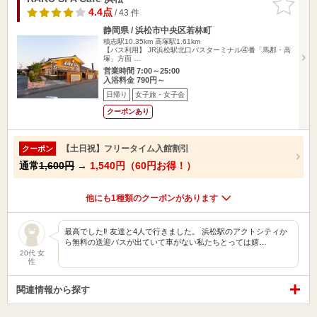
りに追加
4.4点
/ 43 件
静岡県 / 浜松市中央区若林町
積志駅10.35km
高塚駅1.61km
【バス利用】 JR浜松駅北口バスターミナル④番「馬郡・高
塚」方面 …
営業時間 7:00～25:00
入浴料金 790円～
日帰り
女子旅・女子会
クーポンあり
【土日祝】フリータイム入館割引
クーポン
通常
1,600円
→
1,540円（60円お得！）
他にも1種類のクーポンがあります
最高でした‼︎ 友達と4人で行きました。 浜松駅のアクトシティか
ら無料の送迎バスが出ていて車がない私たちとっては嬉…
20代 女
性
関連情報から探す