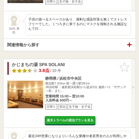
日帰り
女子旅・女子会
子供の遊べるスペースがあり、過剰な感染対策も無くてストレス
フリーでした。くつろぎに来てるのにマスクを強制される施設な
んて行…
30代 男
性
関連情報から探す
かじまちの湯 SPA SOLANI
お気に入
りに追加
3.8点
/ 10 件
静岡県 / 浜松市中央区
積志駅7.62km
第一通り駅361m
JR浜松駅・遠鉄新浜松駅から徒歩5分 遠鉄バス「ザザシテ
ィ前」また…
営業時間 15:00～翌10:00
入浴料金 600円～
日帰り
宿泊
女子旅・女子会
楽天トラベルの宿泊プランを見る
最近24H営業になりよりいろんな業種や老若男女の人が利用しや