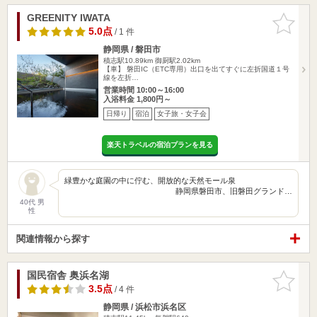
GREENITY IWATA
お気に入
りに追加
5.0点
/ 1 件
静岡県 / 磐田市
積志駅10.89km
御厨駅2.02km
【車】 磐田IC（ETC専用）出口を出てすぐに左折国道１号
線を左折…
営業時間 10:00～16:00
入浴料金 1,800円～
日帰り
宿泊
女子旅・女子会
楽天トラベルの宿泊プランを見る
緑豊かな庭園の中に佇む、開放的な天然モール泉
静岡県磐田市、旧磐田グランド…
40代 男
性
関連情報から探す
国民宿舎 奥浜名湖
お気に入
りに追加
3.5点
/ 4 件
静岡県 / 浜松市浜名区