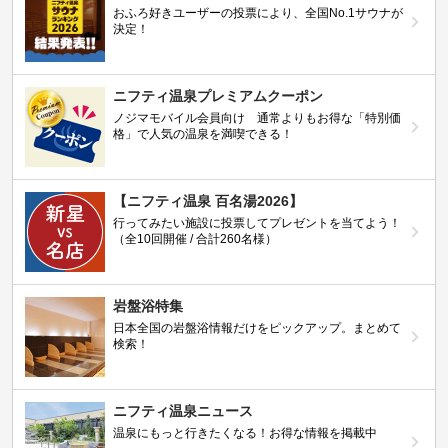
おふろ好きユーザーの投票により、全国No.1サウナが
決定！
ニフティ温泉プレミアムクーポン
ノジマモバイル会員向け 通常よりもお得な「特別価
格」で人気の温泉を満喫できる！
【ニフティ温泉 百名湯2026】
行ってみたい施設に投票してプレゼントを当てよう！
（全10回開催 / 合計260名様）
岩盤浴特集
日本全国の岩盤浴情報だけをピックアップ。まとめて
検索！
ニフティ温泉ニュース
温泉にもっと行きたくなる！お得な情報を掲載中