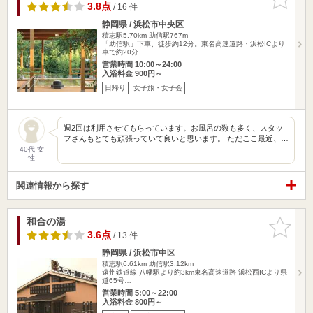
りに追加
3.8点
/ 16 件
静岡県 / 浜松市中央区
積志駅5.70km
助信駅767m
「助信駅」下車、徒歩約12分。東名高速道路・浜松ICより
車で約20分…
営業時間 10:00～24:00
入浴料金 900円～
日帰り
女子旅・女子会
週2回は利用させてもらっています。お風呂の数も多く、スタッ
フさんもとても頑張っていて良いと思います。 ただここ最近、…
40代 女
性
関連情報から探す
和合の湯
お気に入
りに追加
3.6点
/ 13 件
静岡県 / 浜松市中区
積志駅6.61km
助信駅3.12km
遠州鉄道線 八幡駅より約3km東名高速道路 浜松西ICより県
道65号…
営業時間 5:00～22:00
入浴料金 800円～