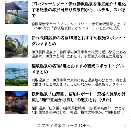
極上温泉です。お湯はもちろん、実はグルメも揃っているん
プレジャーリゾート伊豆赤沢温泉を徹底紹介！進化
です。多くのファンを持つ、その圧倒的なこだわりと魅力を
する絶景の赤沢日帰り温泉館から、ホテル、スパま
解説します。
で
静岡県伊東市の「プレジャーリゾート 伊豆赤沢温泉」は、2
025年9月に「赤沢迎賓館」がリニューアルしたのを皮切り
に、12月には「赤沢温泉ホテル」、「赤沢日帰り温泉
館」、「RED 28 HOTEL」がリニューアル。さらにこのあ
伊豆長岡温泉の名宿15選とおすすめ観光スポット・
とグランピング施設のGRAX EARTH FIELD（グラックスア
グルメまとめ
ースフィールド）、大型屋内アミューズメント施設のPLEA
SURE ARENA（プレジャーアリーナ）がぞくぞくオープン
伊豆長岡温泉は、静岡県の伊豆半島の根元に近い部分にある
予定。
温泉郷。伊豆の玄関口にあたり、伊豆観光の拠点に最適な立
地です。首都圏や名古屋圏からのアクセスが良く、宿泊はも
温泉は海一望の絶景、伊豆の幸満載の食や、全天候型のレジ
ちろん日帰りでも楽しめるのが魅力です。
ャー施設など、現在リニューアルオープンしている施設を中
稲取温泉の名宿8選とおすすめ観光スポット・グル
心に、家族連れでも大人だけでも、おひとりさまでも多彩な
メまとめ
この記事では、伊豆長岡温泉の歴史や魅力、おすすめの宿を
楽しみ方ができる「プレジャーリゾート 伊豆赤沢温泉」を
ピックアップ。周辺の観光・グルメスポットや日帰りで入れ
じっくり紹介します！
稲取温泉は、伊豆半島の東側にある温泉地のひとつ。海と山
る温泉施設も紹介します！
に囲まれたこぢんまりとした街ながら、温泉あり、グルメあ
───
り、見どころも多彩にあり、と魅力たっぷりの場所です。東
提供元：株式会社カトープレジャーグループ【PR】
京からは約2時間30分、直通電車もありアクセスしやすいの
この記事はプレジャーリゾート 伊豆赤沢温泉のPR記事で
桜田温泉「山芳園」宿泊レポート！究極の源泉かけ
もうれしいところ。
す。
流し“地中直結かけ流し”の魅力とは【伊豆】
この記事では、稲取温泉での宿泊におすすめの宿や日帰りで
桜田温泉「山芳園」(静岡県松崎町)は伊豆半島西部、のどか
入れる温泉施設、チェックしたい観光スポットやアクティビ
な田園地帯の中に佇む一軒宿。最大の特徴が、“地中直結か
ティなどを一挙にまとめピックアップ。伊豆稲取温泉を訪れ
け流し”と呼ばれるこの宿独自の湯使い(温泉供給方法)です。
る際の参考にしてくださいね！
地下に眠る源泉を加水・加温・消毒無し、さらには途中過程
で空気にも触れさせることなく浴槽まで提供。「究極の源泉
ニフティ温泉ニュースTOPへ
かけ流し」と言っても決して過言ではありません。