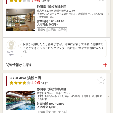
3.4点
/ 20 件
静岡県 / 浜松市浜北区
積志駅3.13km
遠州小松駅2.02km
浜松駅バスターミナル12乗り場より遠州鉄道バス（路線61
内野台線）日…
営業時間 8:00～24:00
入浴料金 600円～
日帰り
女子旅・女子会
何度か利用したことありますが、地域に密着して手軽に使用する
ことができるショッピングセンター内にある温泉です 無駄がなく
利…
50代～
女性
関連情報から探す
OYUGIWA 浜松市野
お気に入
りに追加
4.0点
/ 4 件
静岡県 / 浜松市中央区
積志駅3.68km
上島駅1.71km
【車】浜松駅から天王町方面へ約18分 【電車】 遠州鉄道
「自動車…
営業時間 8:00～25:00
入浴料金 1,000円～
日帰り
女子旅・女子会