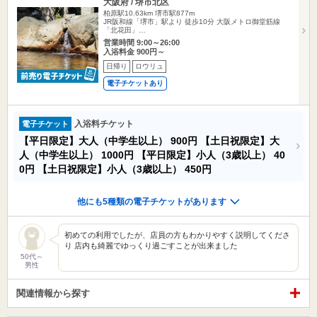
大阪府 / 堺市北区
柏原駅10.63km
堺市駅877m
JR阪和線「堺市」駅より 徒歩10分 大阪メトロ御堂筋線
「北花田」…
営業時間 9:00～26:00
入浴料金 900円～
日帰り
ロウリュ
電子チケットあり
入浴料チケット
電子チケット
【平日限定】大人（中学生以上）
900円
【土日祝限定】大
人（中学生以上）
1000円
【平日限定】小人（3歳以上）
40
0円
【土日祝限定】小人（3歳以上）
450円
他にも5種類の電子チケットがあります
初めての利用でしたが、店員の方もわかりやすく説明してくださ
り 店内も綺麗でゆっくり過ごすことが出来ました
50代～
男性
関連情報から探す