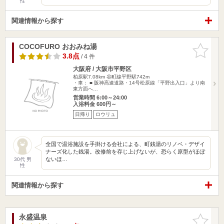
性
関連情報から探す
COCOFURO おおみね湯
お気に入
りに追加
3.8点
/ 4 件
大阪府 / 大阪市平野区
柏原駅7.08km
谷町線平野駅742m
・車： ■ 阪神高速道路・14号松原線「平野出入口」より南
東方面へ…
営業時間 6:00～24:00
入浴料金 600円～
日帰り
ロウリュ
全国で温浴施設を手掛ける会社による、町銭湯のリノベ・デザイ
ナーズ化した銭湯。改修前を存じ上げないが、恐らく原型がほぼ
ないほ…
30代 男
性
関連情報から探す
永盛温泉
お気に入