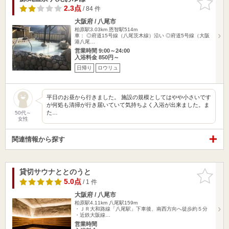
りに追加
2.3点
/ 84 件
大阪府 / 八尾市
柏原駅3.03km
恩智駅514m
車： ◎府道15号線（八尾茨木線）沿い ◎府道5号線（大阪
港八尾…
営業時間 9:00～24:00
入浴料金 850円～
日帰り
ロウリュ
平日のお昼から行きました。 施設の規模としてはやや小さいです
が何処も清掃が行き届いていて気持ちよく入浴が出来ました。ま
た…
50代～
女性
関連情報から探す
貸切サウナととのうと
お気に入
りに追加
5.0点
/ 1 件
大阪府 / 八尾市
柏原駅4.11km
八尾駅159m
・ＪＲ大和路線「八尾駅」下車後、南西方向へ徒歩約５分
・近鉄大阪線…
営業時間