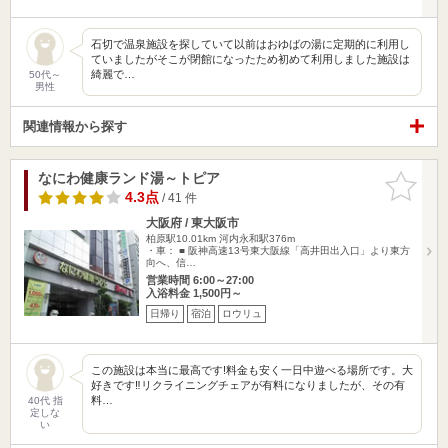
石切で温泉施設を探していて以前はおゆばの湯に定期的に利用し
ていましたがそこが閉館になったため初めて利用しました施設は
綺麗で…
50代～
男性
関連情報から探す
なにわ健康ランド湯～トピア
お気に入
りに追加
4.3点
/ 41 件
大阪府 / 東大阪市
柏原駅10.01km
河内永和駅376m
・車： ■ 阪神高速13号東大阪線「高井田出入口」より東方
向へ、信…
営業時間 6:00～27:00
入浴料金 1,500円～
日帰り
宿泊
ロウリュ
この施設は本当に最高です!料金も安く一日中遊べる場所です。大
好きです‼︎リクライニングチェアが有料になりましたが、その有
料…
40代 指
定しな
い