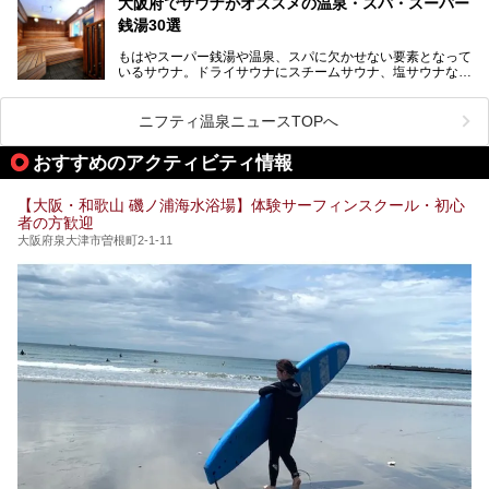
大阪府でサウナがオススメの温泉・スパ・スーパー
室や日本最大級140人収容の大規模サウナを携えてリニュー
のう”体験をしっかり楽しめるのもポイントです。
銭湯30選
アルオープン！浴室である4F・6Fそれぞれにリニューアル
が施されており、その総工費はなんと13.5億円！
さらに館内でくつろぐだけでなく、隣接するビルにはカラオ
もはやスーパー銭湯や温泉、スパに欠かせない要素となって
大規模リニューアルの全容を確認すべく、リニューアルプレ
ケやボウリングといった遊び場もあり、友人同士やカップル
いるサウナ。ドライサウナにスチームサウナ、塩サウナな
オープンイベントに行ってきました！今回はそのリニューア
で“遊び+癒し”の一日を過ごすのにもぴったり。
ど、いくつか異なるタイプが楽しめたり、水風呂や外気浴ス
ル部分の概要をお届けします。
ペース、ロウリュウなど、心ゆくまで楽しむためのサービス
今回は、あるごの湯を訪問し、チムジルバンやお風呂、食事
が充実した施設も多くみられます。
ニフティ温泉ニュースTOPへ
処にいたるまで魅力をたっぷり堪能してきたので、その全容
を詳しく紹介します！
今回はそんなサウナにこだわった、大阪府内のオススメ温
おすすめのアクティビティ情報
泉・銭湯・スパを30件紹介したいと思います！
【大阪・和歌山 磯ノ浦海水浴場】体験サーフィンスクール・初心
者の方歓迎
大阪府泉大津市曽根町2-1-11