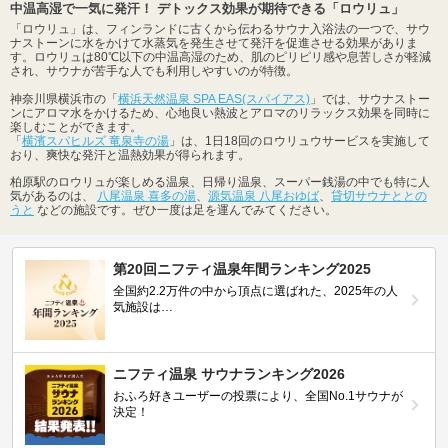
中温高湿で一気に発汗！ デトックス効果が期待できる「ロウリュ」
「ロウリュ」は、フィンランドに古くから伝わるサウナ入浴法の一つで、サウ
ナストーンに水をかけて水蒸気を発生させて発汗を促進させる効果がありま
す。ロウリュは80℃以下の中温高湿のため、肌のピリピリ感や息苦しさが軽減
され、サウナが苦手な人でも利用しやすいのが特徴。
神奈川県横浜市の「
横浜天然温泉 SPA EAS(スパイアス)
」では、サウナストー
ンにアロマ水をかけるため、心地良い熱波とアロマのリラックス効果を同時に
楽しむことができます。
「
横濱スパヒルズ 竜泉寺の湯
」は、1日18回のロウリュウサービスを実施して
おり、爽快な発汗と温熱効果が得られます。
柏原駅のロウリュが楽しめる温泉、日帰り温泉、スーパー銭湯の中でも特に人
気があるのは、
八尾温泉 喜多の湯
、
源気温泉 八尾おゆば
、
貸切サウナととの
うと
などの施設です。ぜひ一度は足を運んでみてください。
第20回ニフティ温泉年間ランキング2025
全国約2.2万件の中から頂点に選ばれた、2025年の人
気施設は…
ニフティ温泉 サウナランキング2026
おふろ好きユーザーの投票により、全国No.1サウナが
決定！