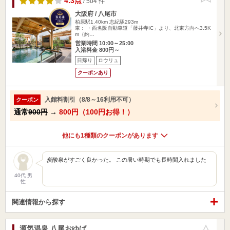
4.3点
/ 504 件
大阪府 / 八尾市
柏原駅1.40km
志紀駅293m
車： ・西名阪自動車道「藤井寺IC」より、北東方向へ3.5K
m（約…
営業時間 10:00～25:00
入浴料金 800円～
日帰り
ロウリュ
クーポンあり
入館料割引（8/8～16利用不可）
クーポン
通常
900円
→
800円（100円お得！）
他にも1種類のクーポンがあります
炭酸泉がすごく良かった。 この暑い時期でも長時間入れました
40代 男
性
関連情報から探す
源気温泉 八尾おゆば
お気に入