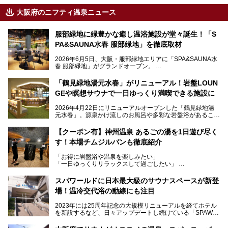
大阪府のニフティ温泉ニュース
服部緑地に緑豊かな癒し温浴施設が堂々誕生！「S
PA&SAUNA水春 服部緑地」を徹底取材
2026年6月5日、大阪・服部緑地エリアに「SPA&SAUNA水
春 服部緑地」がグランドオープン。
当初の計画から約5年の時を経て誕生した本施設は、温泉・
「鶴見緑地湯元水春」がリニューアル！岩盤LOUN
サウナ・岩盤浴・フィットネス・ラウンジ・レストランなど
GEや瞑想サウナで一日ゆっくり満喫できる施設に
を融合した、これまでの“水春”のイメージをさらに進化させ
た大型ウェルネス施設です。
2026年4月22日にリニューアルオープンした「鶴見緑地湯
元水春」。源泉かけ流しのお風呂や多彩な岩盤浴があること
今回はオープン前の内覧会に参加し、館内のこだわりポイン
で人気の施設ですが、リニューアルを経てこれまで以上
トを徹底取材してきました。
に“一日中くつろげる場所”としてパワーアップしています。
サウナー注目の3種のサウナや160cmの深水風呂、没入感の
【クーポン有】神州温泉 あるごの湯を1日遊び尽く
高い岩盤浴エリア、日本最大の台数を誇る最新AIフィットネ
す！本場チムジルバンも徹底紹介
今回のリニューアルでは、新たに登場した瞑想サウナをはじ
スマシンなど、見どころ満載の館内を詳しくご紹介します。
め、岩盤浴エリアや休憩スペースの充実、レストランなど、
「お得に岩盤浴や温泉を楽しみたい」
見どころが盛りだくさん。日常の疲れを癒やしたい方はもち
「一日ゆっくりリラックスして過ごしたい」
ろん、休日にゆったり過ごしたい方にもぴったりの内容とな
そんな方におすすめなのが、クーポンを使ってお得に長時間
っています。
利用できる「神州温泉 あるごの湯」です。
スパワールドに日本最大級のサウナスペースが新登
本記事では、そんなリニューアル後の注目ポイントを詳しく
場！温冷交代浴の動線にも注目
あるごの湯は、大阪府豊中市にある日帰り温浴施設で、阪急
紹介します。これから「鶴見緑地湯元水春」に訪れる方や、
宝塚線「三国駅」から徒歩約10分とアクセスも良好です。
より満足度の高い過ごし方をしたい方はぜひお読みくださ
2023年には25周年記念の大規模リニューアルを経てホテル
チムジルバン（岩盤浴）を中心に、発汗・リラックス・漫画
い。
を新設するなど、日々アップデートし続けている「SPAWO
タイムまで満喫できる長時間滞在型の施設なので、一日中ゆ
RLD HOTEL＆RESORT」（以下スパワールド）。
ったりと過ごしたいときにおすすめ。大うちわやタオルによ
そんなスパワールドが2025年11月15日（土）に、新たな浴
る迫力ある熱波パフォーマンスも毎日行われており、“とと