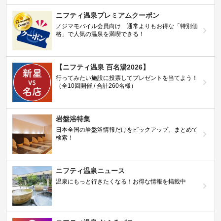
ニフティ温泉プレミアムクーポン
ノジマモバイル会員向け 通常よりもお得な「特別価
格」で人気の温泉を満喫できる！
【ニフティ温泉 百名湯2026】
行ってみたい施設に投票してプレゼントを当てよう！
（全10回開催 / 合計260名様）
岩盤浴特集
日本全国の岩盤浴情報だけをピックアップ。まとめて
検索！
ニフティ温泉ニュース
温泉にもっと行きたくなる！お得な情報を掲載中