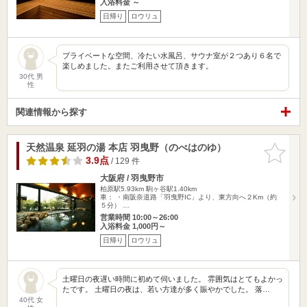
入浴料金 ～
日帰り
ロウリュ
プライベートな空間、冷たい水風呂、サウナ室が２つあり６名で
楽しめました。またご利用させて頂きます。
30代 男
性
関連情報から探す
天然温泉 延羽の湯 本店 羽曳野（のべはのゆ）
お気に入
りに追加
3.9点
/ 129 件
大阪府 / 羽曳野市
柏原駅5.93km
駒ヶ谷駅1.40km
車： ・南阪奈道路「羽曳野IC」より、東方向へ２Km（約
５分） …
営業時間 10:00～26:00
入浴料金 1,000円～
日帰り
ロウリュ
土曜日の夜遅い時間に初めて伺いました。 雰囲気はとてもよかっ
たです。 土曜日の夜は、若い方達が多く賑やかでした。 落…
40代 女