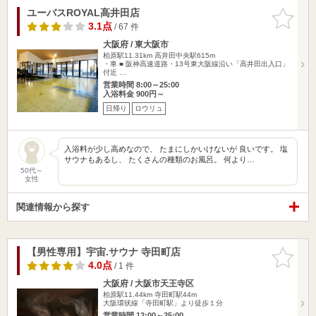
ユーバスROYAL高井田店
お気に入
りに追加
3.1点
/ 67 件
大阪府 / 東大阪市
柏原駅11.31km
高井田中央駅615m
・車 ■ 阪神高速道路・13号東大阪線沿い「高井田出入口」
付近 …
営業時間 8:00～25:00
入浴料金 900円～
日帰り
ロウリュ
入浴料が少し高めなので、 たまにしかいけないが 良いです。 塩
サウナもあるし、 たくさんの種類のお風呂。 何より…
50代～
女性
関連情報から探す
【男性専用】宇宙.サウナ 寺田町店
お気に入
りに追加
4.0点
/ 1 件
大阪府 / 大阪市天王寺区
柏原駅11.44km
寺田町駅44m
大阪環状線「寺田町駅」より徒歩１分
営業時間 12:00～25:00