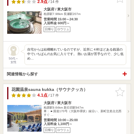
りに追加
2.9点
/ 14 件
大阪府 / 東大阪市
柏原駅7.98km
長瀬駅207m
営業時間 15:00～24:30
入浴料金 600円～
日帰り
ロウリュ
自宅からは結構離れているのですが、近所に４軒ほどある銭湯の
中でいちばんのお気に入りです。 熱いお湯が苦手なので、少し低
め…
50代～
女性
関連情報から探す
花園温泉sauna kukka（サウナクッカ）
お気に入
りに追加
4.1点
/ 17 件
大阪府 / 東大阪市
柏原駅9.64km
新石切駅947m
車： ■ 国道170号（大阪外環状）線沿い、新町交差点北西
すぐ …
営業時間 10:00～25:00
入浴料金 1,100円～
日帰り
ロウリュ