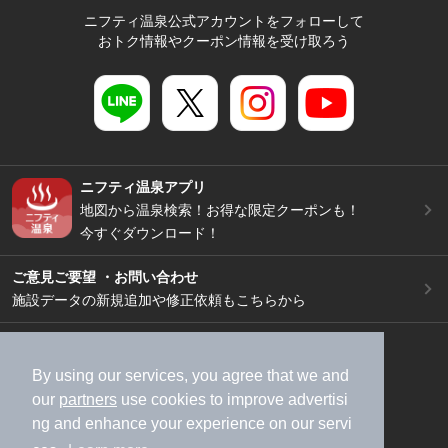
ニフティ温泉公式アカウントをフォローして
おトク情報やクーポン情報を受け取ろう
ニフティ温泉アプリ
地図から温泉検索！お得な限定クーポンも！
今すぐダウンロード！
ご意見ご要望 ・お問い合わせ
施設データの新規追加や修正依頼もこちらから
スマートフォン
/
PC
加盟店募集（資料請求）
広告出稿のご案内
By using our services, you agree that we and
our
partners
use cookies to improve advertisi
利用規約
ライフスタイルMEMBERS+規約
ng and enhance your experience on our servi
特定商取引法に基づく表記
ヘルプ
採用情報