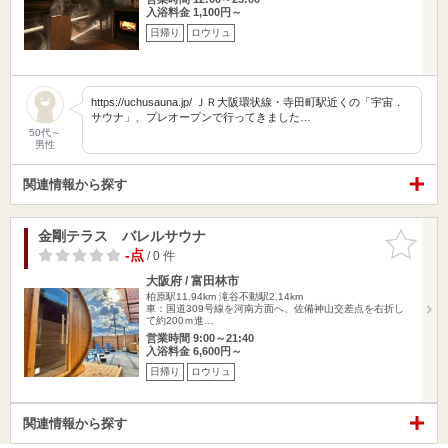
入浴料金 1,100円～
日帰り
ロウリュ
https://uchusauna.jp/ ＪＲ大阪環状線・寺田町駅近くの「宇宙．
サウナ」、プレオープンで行ってきました…
50代～
男性
関連情報から探す
金剛テラス バレルサウナ
お気に入
りに追加
-点
/ 0 件
大阪府 / 富田林市
柏原駅11.94km
滝谷不動駅2.14km
車：国道309号線を河南方面へ、佐備神山交差点を右折し
て約200ｍ進…
営業時間 9:00～21:40
入浴料金 6,600円～
日帰り
ロウリュ
関連情報から探す