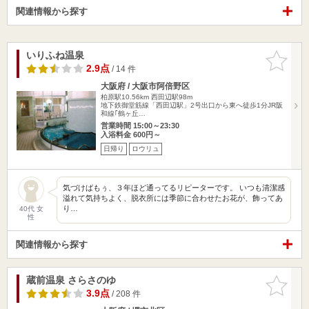
関連情報から探す
いりふね温泉
お気に入
りに追加
2.9点
/ 14 件
大阪府 / 大阪市阿倍野区
柏原駅10.56km
西田辺駅98m
地下鉄御堂筋線「西田辺駅」2号出口から東へ徒歩1分JR阪
和線｢鶴ヶ丘…
営業時間 15:00～23:30
入浴料金 600円～
日帰り
ロウリュ
気づけばもぅ、３年ほど通ってるリピーターです。 いつも清潔感
溢れて気持ちよく、脱衣所には季節に合わせたお花が、飾ってあ
り…
40代 女
性
関連情報から探す
蔵前温泉 さらさのゆ
お気に入
りに追加
3.9点
/ 208 件