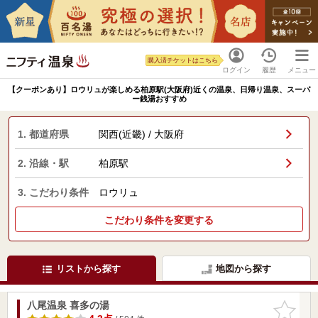
購入済チケットはこちら
ログイン
履歴
メニュー
【クーポンあり】ロウリュが楽しめる柏原駅(大阪府)近くの温泉、日帰り温泉、スーパ
ー銭湯おすすめ
1. 都道府県
関西(近畿) / 大阪府
2. 沿線・駅
柏原駅
3. こだわり条件
ロウリュ
こだわり条件を変更する
リストから探す
地図から探す
八尾温泉 喜多の湯
お気に入
りに追加