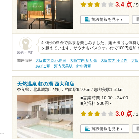
3.4 点
/ 
施設情報を見る
490円の料金で温泉を楽しみました。露天風呂も気持
を超えています。サウナもバスタオル付で100円追加
50代～ 男性
関連情報
大阪市内 塩化物泉
大阪市内 切り傷
大阪市内 冷え性
大阪
あびこ駅
河内天美駅
針中野駅
天然温泉 虹の湯 西大和店
奈良県 / 北葛城郡上牧町 /
柏原駅8.90km
/
志都美駅1.51km
■営業時間 10:00～24:00
■入浴料 900円～
3.0 点
/ 
施設情報を見る