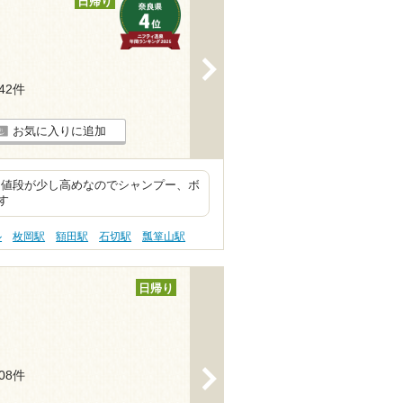
日帰り
>
242件
お気に入りに追加
、値段が少し高めなのでシャンプー、ボ
す
ル
枚岡駅
額田駅
石切駅
瓢箪山駅
日帰り
>
208件