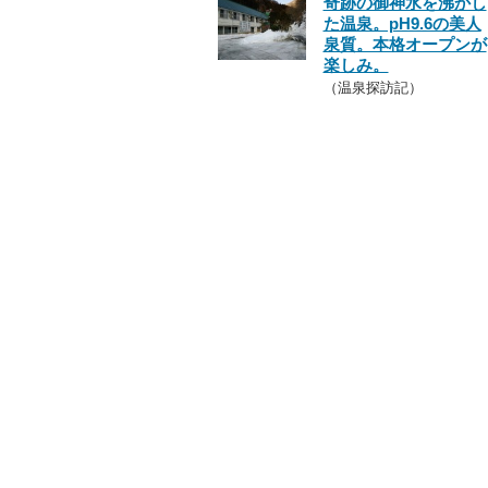
奇跡の御神水を沸かし
た温泉。pH9.6の美人
泉質。本格オープンが
楽しみ。
（温泉探訪記）