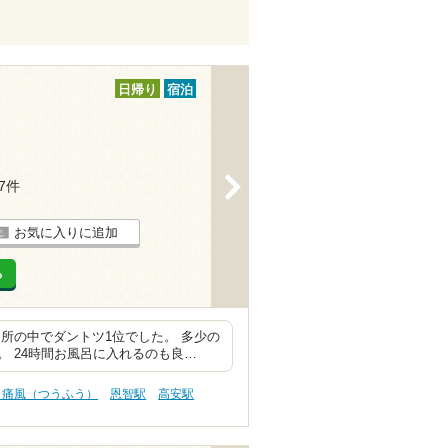
日帰り
宿泊
>
37件
お気に入りに追加
る
所の中でダントツ1位でした。 多少の
 24時間お風呂に入れるのも良…
 痛風（つうふう）
恩智駅
高安駅