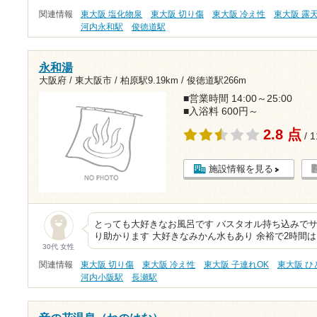
関連情報
東大阪 塩化物泉
東大阪 切り傷
東大阪 冷え性
東大阪 露
河内永和駅
俊徳道駅
永和湯
大阪府 / 東大阪市 /
柏原駅9.19km
/
俊徳道駅266m
■営業時間 14:00～25:00
■入浴料 600円～
2.8 点
/ 
施設情報を見る
とっても大好きなお風呂です バスタオル持ち込みでサ
り助かります 大好きなみかん水もあり 余裕で2時間
30代 女性
関連情報
東大阪 切り傷
東大阪 冷え性
東大阪 子連れOK
東大阪 
河内小阪駅
長瀬駅