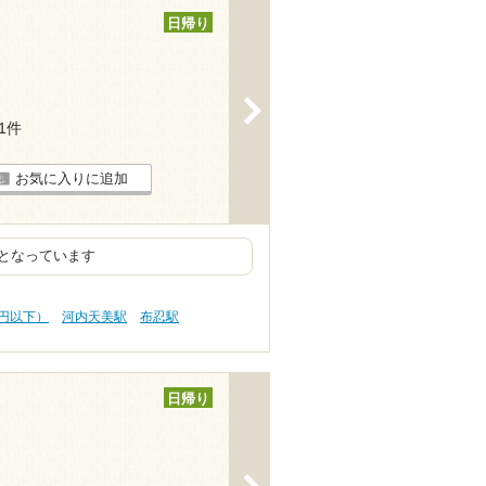
日帰り
>
31件
お気に入りに追加
となっています
0円以下）
河内天美駅
布忍駅
日帰り
>