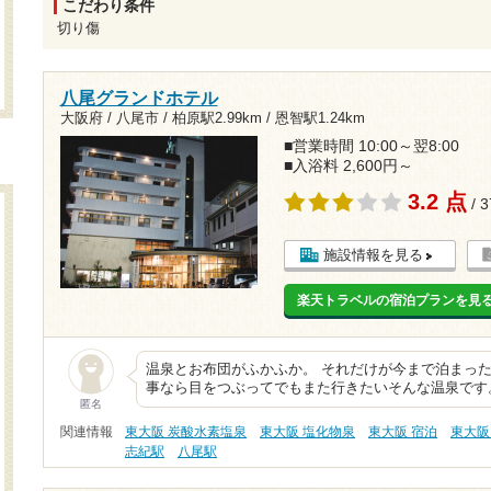
こだわり条件
切り傷
八尾グランドホテル
大阪府 / 八尾市 /
柏原駅2.99km
/
恩智駅1.24km
■営業時間 10:00～翌8:00
■入浴料 2,600円～
3.2 点
/ 
施設情報を見る
楽天トラベルの宿泊プランを見
温泉とお布団がふかふか。 それだけが今まで泊まった
事なら目をつぶってでもまた行きたいそんな温泉です。
匿名
関連情報
東大阪 炭酸水素塩泉
東大阪 塩化物泉
東大阪 宿泊
東大阪
志紀駅
八尾駅