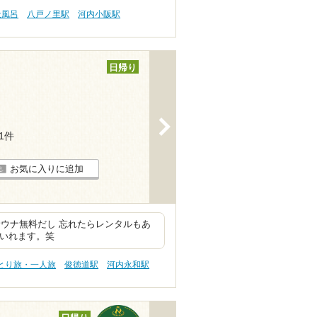
天風呂
八戸ノ里駅
河内小阪駅
日帰り
>
11件
お気に入りに追加
ウナ無料だし 忘れたらレンタルもあ
はいれます。笑
ひとり旅・一人旅
俊徳道駅
河内永和駅