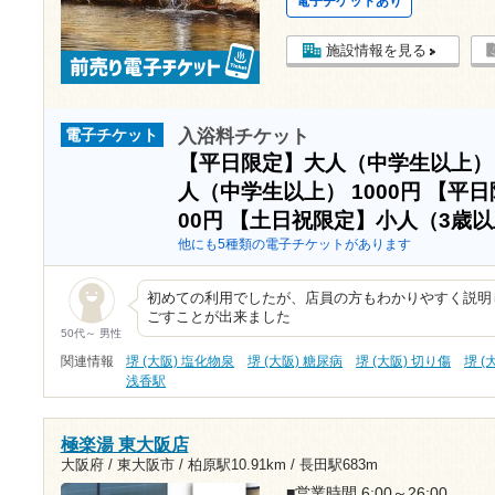
電子チケットあり
施設情報を見る
入浴料チケット
電子チケット
【平日限定】大人（中学生以上
人（中学生以上）
1000円
【平日
00円
【土日祝限定】小人（3歳
他にも5種類の電子チケットがあります
初めての利用でしたが、店員の方もわかりやすく説明
ごすことが出来ました
50代～ 男性
関連情報
堺 (大阪) 塩化物泉
堺 (大阪) 糖尿病
堺 (大阪) 切り傷
堺 (
浅香駅
極楽湯 東大阪店
大阪府 / 東大阪市 /
柏原駅10.91km
/
長田駅683m
■営業時間 6:00～26:00