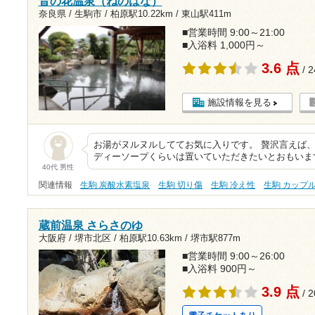
音の花温泉（ねのはな）
奈良県 / 生駒市 /
柏原駅10.22km
/
東山駅411m
■営業時間 9:00～21:00
■入浴料 1,000円～
3.6 点
/ 
施設情報を見る
お湯がヌルヌルしててお気に入りです。 贅沢言えば
ディーソープくらいは置いていただきたいとおもいま
40代 男性
関連情報
生駒 炭酸水素塩泉
生駒 切り傷
生駒 冷え性
生駒 カップ
蔵前温泉 さらさのゆ
大阪府 / 堺市北区 /
柏原駅10.63km
/
堺市駅877m
■営業時間 9:00～26:00
■入浴料 900円～
3.9 点
/ 