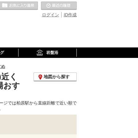
お気に入りの温泉
最近の履歴
ログイン
ID作成
グ
岩盤浴
すめ
)近く
地図から探す
湯おす
ージでは柏原駅から直線距離で近い順で
。