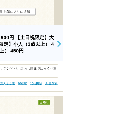
お気に入りに追加
）
900円
【土日祝限定】大
限定】小人（3歳以上）
4
>
以上）
450円
してくださり 店内も綺麗でゆっくり過
大阪) 冷え性
堺市駅
北花田駅
新金岡駅
日帰り