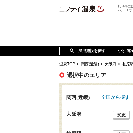
切り傷に
パ、 サ
温浴施設を探す
電
温泉TOP
>
関西(近畿)
>
大阪府
>
柏原
選択中のエリア
全国から探す
関西(近畿)
大阪府
変更