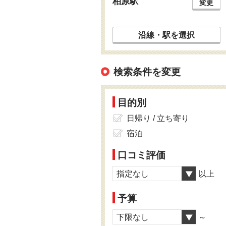
柏原駅
変更
沿線・駅を選択
検索条件を変更
目的別
日帰り / 立ち寄り
宿泊
口コミ評価
指定なし
以上
予算
下限なし
～