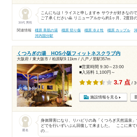
こんにちは！ライスと申します🍚 サウナが好きなの
ご了承ください🙇 リニューアルから約1ヶ月、2度目
30代 男性
関連情報
橿原 美肌の湯
橿原 切り傷
橿原 冷え性
橿原 カップル
河内国分駅
くつろぎの湯 HOS小阪フィットネスクラブ内
大阪府 / 東大阪市 /
柏原駅9.11km
/
八戸ノ里駅357m
■営業時間 9:30～23:00
■入浴料 1,100円～
3.7 点
/ 
施設情報を見る
身体障害になり、リハビリの為「くつろぎ天然温泉」
どでを行いずいぶん回復して来ました。 ここに来て
匿名
の…