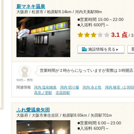
新マネキ温泉
大阪府 / 松原市 /
柏原駅8.14km
/
河内天美駅88m
■営業時間 15:00～22:00
■入浴料 600円～
3.1 点
/ 
施設情報を見る
営業時間が２時からになっていますが実際は３時開店
50代～ 男性
関連情報
河内 塩化物泉
河内 切り傷
河内 冷え性
河内 格安（1,00
高見ノ里駅
北花田駅
ふれ愛温泉矢田
大阪府 / 大阪市東住吉区 /
柏原駅8.65km
/
矢田駅701m
■営業時間 6:00～23:00
■入浴料 600円～