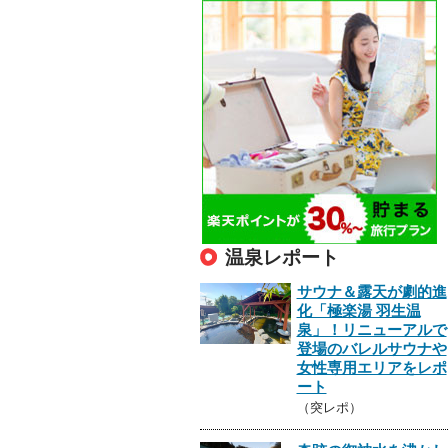
温泉レポート
サウナ＆露天が劇的進
化「極楽湯 羽生温
泉」！リニューアルで
登場のバレルサウナや
女性専用エリアをレポ
ート
（突レポ）