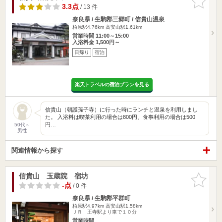
りに追加
3.3点
/ 13 件
奈良県 / 生駒郡三郷町 / 信貴山温泉
柏原駅4.76km
高安山駅1.61km
営業時間 11:00～15:00
入浴料金 1,500円～
日帰り
宿泊
楽天トラベルの宿泊プランを見る
信貴山（朝護孫子寺）に行った時にランチと温泉を利用しまし
た。 入浴料は喫茶利用の場合は800円、食事利用の場合は500
円…
50代～
男性
関連情報から探す
信貴山 玉蔵院 宿坊
お気に入
りに追加
-点
/ 0 件
奈良県 / 生駒郡平群町
柏原駅4.97km
高安山駅1.58km
ＪＲ 王寺駅より車で１０分
営業時間