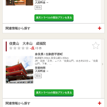
入浴料金 ～
宿泊
楽天トラベルの宿泊プランを見る
関連情報から探す
信貴山 大本山 成福院
お気に入
りに追加
-点
/ 0 件
奈良県 / 生駒郡平群町
柏原駅5.00km
高安山駅1.60km
JR・近鉄「王寺」→バス「信貴山門」ゆき約22分→「信貴
山門」下車、…
営業時間
入浴料金 ～
宿泊
楽天トラベルの宿泊プランを見る
関連情報から探す