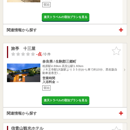
宿泊
楽天トラベルの宿泊プランを見る
関連情報から探す
旅亭 十三屋
お気に入
りに追加
-点
/ 0 件
奈良県 / 生駒郡三郷町
柏原駅4.69km
高安山駅1.60km
ＪＲ王寺駅(大阪駅より３５分)から車で約10分、西名阪自
動車道香芝I…
営業時間
入浴料金 ～
宿泊
楽天トラベルの宿泊プランを見る
関連情報から探す
信貴山観光ホテル
お気に入