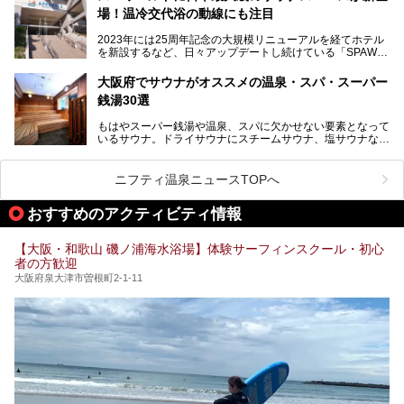
本記事では、そんなリニューアル後の注目ポイントを詳しく
場！温冷交代浴の動線にも注目
あるごの湯は、大阪府豊中市にある日帰り温浴施設で、阪急
紹介します。これから「鶴見緑地湯元水春」に訪れる方や、
宝塚線「三国駅」から徒歩約10分とアクセスも良好です。
より満足度の高い過ごし方をしたい方はぜひお読みくださ
2023年には25周年記念の大規模リニューアルを経てホテル
チムジルバン（岩盤浴）を中心に、発汗・リラックス・漫画
い。
を新設するなど、日々アップデートし続けている「SPAWO
タイムまで満喫できる長時間滞在型の施設なので、一日中ゆ
RLD HOTEL＆RESORT」（以下スパワールド）。
ったりと過ごしたいときにおすすめ。大うちわやタオルによ
そんなスパワールドが2025年11月15日（土）に、新たな浴
る迫力ある熱波パフォーマンスも毎日行われており、“とと
大阪府でサウナがオススメの温泉・スパ・スーパー
室や日本最大級140人収容の大規模サウナを携えてリニュー
のう”体験をしっかり楽しめるのもポイントです。
銭湯30選
アルオープン！浴室である4F・6Fそれぞれにリニューアル
が施されており、その総工費はなんと13.5億円！
さらに館内でくつろぐだけでなく、隣接するビルにはカラオ
もはやスーパー銭湯や温泉、スパに欠かせない要素となって
大規模リニューアルの全容を確認すべく、リニューアルプレ
ケやボウリングといった遊び場もあり、友人同士やカップル
いるサウナ。ドライサウナにスチームサウナ、塩サウナな
オープンイベントに行ってきました！今回はそのリニューア
で“遊び+癒し”の一日を過ごすのにもぴったり。
ど、いくつか異なるタイプが楽しめたり、水風呂や外気浴ス
ル部分の概要をお届けします。
ペース、ロウリュウなど、心ゆくまで楽しむためのサービス
今回は、あるごの湯を訪問し、チムジルバンやお風呂、食事
が充実した施設も多くみられます。
ニフティ温泉ニュースTOPへ
処にいたるまで魅力をたっぷり堪能してきたので、その全容
を詳しく紹介します！
今回はそんなサウナにこだわった、大阪府内のオススメ温
おすすめのアクティビティ情報
泉・銭湯・スパを30件紹介したいと思います！
【大阪・和歌山 磯ノ浦海水浴場】体験サーフィンスクール・初心
者の方歓迎
大阪府泉大津市曽根町2-1-11