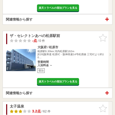
楽天トラベルの宿泊プランを見る
関連情報から探す
ザ・セレクトンあべの松原駅前
お気に入
りに追加
-点
/ 0 件
大阪府 / 松原市
柏原駅6.30km
河内松原駅162m
[E26]阪和道 松原IC・阪神高速14号松原線 三宅ICより約1
0…
営業時間
入浴料金 ～
宿泊
楽天トラベルの宿泊プランを見る
関連情報から探す
太子温泉
お気に入
りに追加
3.2点
/ 62 件