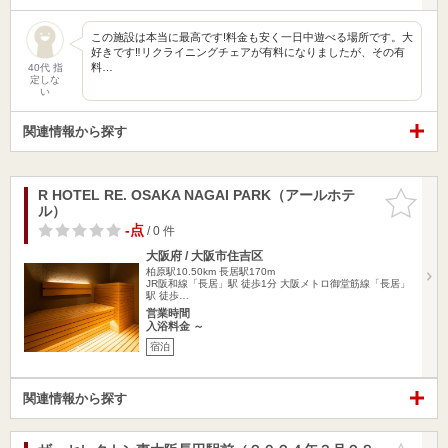
この施設は本当に最高です!料金も安く一日中遊べる場所です。大
好きです‼︎リクライニングチェアが有料になりましたが、その有
料…
40代 指
定しな
い
関連情報から探す
R HOTEL RE. OSAKA NAGAI PARK（アールホテ
お気に入
ル）
りに追加
-点
/ 0 件
大阪府 / 大阪市住吉区
柏原駅10.50km
長居駅170m
JR阪和線「長居」駅 徒歩1分 大阪メトロ御堂筋線「長居」
駅 徒歩…
営業時間
入浴料金 ～
宿泊
関連情報から探す