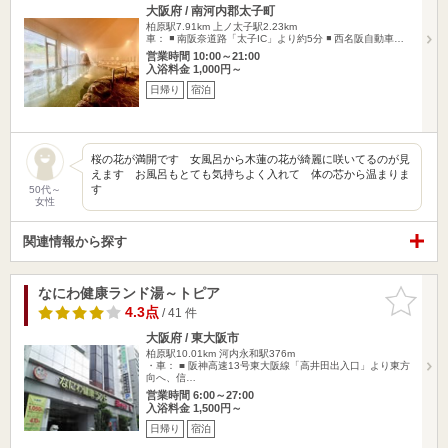
大阪府 / 南河内郡太子町
柏原駅7.91km
上ノ太子駅2.23km
車： ◾️ 南阪奈道路「太子IC」より約5分 ◾️ 西名阪自動車…
営業時間 10:00～21:00
入浴料金 1,000円～
日帰り
宿泊
桜の花が満開です 女風呂から木蓮の花が綺麗に咲いてるのが見
えます お風呂もとても気持ちよく入れて 体の芯から温まりま
す
50代～
女性
関連情報から探す
なにわ健康ランド湯～トピア
お気に入
りに追加
4.3点
/ 41 件
大阪府 / 東大阪市
柏原駅10.01km
河内永和駅376m
・車： ■ 阪神高速13号東大阪線「高井田出入口」より東方
向へ、信…
営業時間 6:00～27:00
入浴料金 1,500円～
日帰り
宿泊