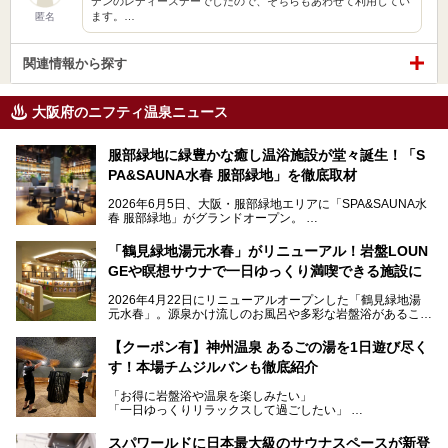
デンのレディースデーでしたので、そちらもあわせて利用してい
ます。…
匿名
関連情報から探す
大阪府のニフティ温泉ニュース
服部緑地に緑豊かな癒し温浴施設が堂々誕生！「S
PA&SAUNA水春 服部緑地」を徹底取材
2026年6月5日、大阪・服部緑地エリアに「SPA&SAUNA水
春 服部緑地」がグランドオープン。
当初の計画から約5年の時を経て誕生した本施設は、温泉・
「鶴見緑地湯元水春」がリニューアル！岩盤LOUN
サウナ・岩盤浴・フィットネス・ラウンジ・レストランなど
GEや瞑想サウナで一日ゆっくり満喫できる施設に
を融合した、これまでの“水春”のイメージをさらに進化させ
た大型ウェルネス施設です。
2026年4月22日にリニューアルオープンした「鶴見緑地湯
元水春」。源泉かけ流しのお風呂や多彩な岩盤浴があること
今回はオープン前の内覧会に参加し、館内のこだわりポイン
で人気の施設ですが、リニューアルを経てこれまで以上
トを徹底取材してきました。
に“一日中くつろげる場所”としてパワーアップしています。
サウナー注目の3種のサウナや160cmの深水風呂、没入感の
【クーポン有】神州温泉 あるごの湯を1日遊び尽く
高い岩盤浴エリア、日本最大の台数を誇る最新AIフィットネ
す！本場チムジルバンも徹底紹介
今回のリニューアルでは、新たに登場した瞑想サウナをはじ
スマシンなど、見どころ満載の館内を詳しくご紹介します。
め、岩盤浴エリアや休憩スペースの充実、レストランなど、
「お得に岩盤浴や温泉を楽しみたい」
見どころが盛りだくさん。日常の疲れを癒やしたい方はもち
「一日ゆっくりリラックスして過ごしたい」
ろん、休日にゆったり過ごしたい方にもぴったりの内容とな
そんな方におすすめなのが、クーポンを使ってお得に長時間
っています。
利用できる「神州温泉 あるごの湯」です。
スパワールドに日本最大級のサウナスペースが新登