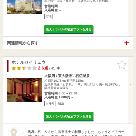
地下鉄中央線「長田駅」３番出口を出て目の前。
営業時間
入浴料金 ～
宿泊
楽天トラベルの宿泊プランを見る
関連情報から探す
ホテルセイリュウ
お気に入
りに追加
2.6点
/ 45 件
大阪府 / 東大阪市 / 石切温泉
柏原駅10.78km
石切駅525m
近鉄奈良線「石切駅」下車、南出口より南へ徒歩約5分。
阪神高速東大阪線…
営業時間 6:00～23:30
入浴料金 1,000円～
日帰り
宿泊
楽天トラベルの宿泊プランを見る
蒸暑い日、夕方から温泉博士で利用しました。ちょうどビアガー