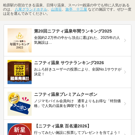
柏原駅の宿泊できる温泉、日帰り温泉、スーパー銭湯の中でも特に人気がある
のは、
八尾グランドホテル
、
山清荘
、
旅亭 十三屋
などの施設です。ぜひ一度
は足を運んでみてください。
第20回ニフティ温泉年間ランキング2025
全国約2.2万件の中から頂点に選ばれた、2025年の人
気施設は…
ニフティ温泉 サウナランキング2026
おふろ好きユーザーの投票により、全国No.1サウナが
決定！
ニフティ温泉プレミアムクーポン
ノジマモバイル会員向け 通常よりもお得な「特別価
格」で人気の温泉を満喫できる！
【ニフティ温泉 百名湯2026】
行ってみたい施設に投票してプレゼントを当てよう！