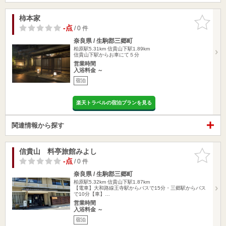
柿本家
お気に入
りに追加
-点
/ 0 件
奈良県 / 生駒郡三郷町
柏原駅5.31km
信貴山下駅1.89km
信貴山下駅からお車にて５分
営業時間
入浴料金 ～
宿泊
楽天トラベルの宿泊プランを見る
関連情報から探す
信貴山 料亭旅館みよし
お気に入
りに追加
-点
/ 0 件
奈良県 / 生駒郡三郷町
柏原駅5.32km
信貴山下駅1.87km
【電車】大和路線王寺駅からバスで15分・三郷駅からバス
で10分【車】…
営業時間
入浴料金 ～
宿泊