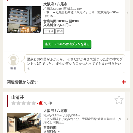
大阪府 / 八尾市
柏原駅2.99km
恩智駅1.24km
・車： ■ 近畿自動車道「八尾IC」より、南東方向へ5Km
（約15…
営業時間 10:00～翌8:00
入浴料金 2,600円～
日帰り
宿泊
楽天トラベルの宿泊プランを見る
温泉とお布団がふかふか。 それだけが今まで泊まった所の中でダ
ントツ1位でした。 多少の事なら目をつぶってでもまた行きたい
そ…
匿名
関連情報から探す
山清荘
お気に入
りに追加
-点
/ 0 件
大阪府 / 八尾市
柏原駅3.84km
八尾駅361m
ＪＲ八尾駅より徒歩約５分、天理吹田線/近畿自動車道 八
尾ICより車約…
営業時間
入浴料金 ～