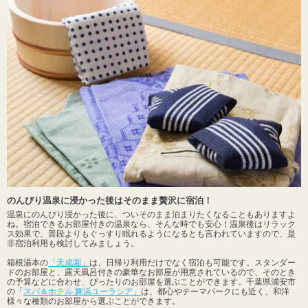
のんびり温泉に浸かった後はそのまま贅沢に宿泊！
温泉にのんびり浸かった後に、ついそのまま泊まりたくなることもありますよ
ね。宿泊できるお部屋付きの温泉なら、そんな時でも安心！温泉後はリラック
ス効果で、普段よりもぐっすり眠れるようになるとも言われていますので、是
非宿泊利用も検討してみましょう。
箱根湯本の
「天成園」
は、日帰り利用だけでなく宿泊も可能です。スタンダー
ドのお部屋と、露天風呂付きの豪華なお部屋が用意されているので、そのとき
の予算などに合わせ、ぴったりのお部屋を選ぶことができます。千葉県浦安市
の「
スパ＆ホテル 舞浜ユーラシア」
は、都心やテーマパークにも近く、和洋
様々な種類のお部屋から選ぶことができます。