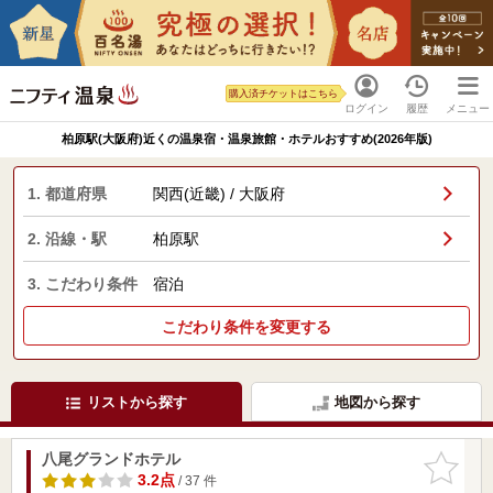
購入済チケットはこちら
ログイン
履歴
メニュー
柏原駅(大阪府)近くの温泉宿・温泉旅館・ホテルおすすめ(2026年版)
1. 都道府県
関西(近畿) / 大阪府
2. 沿線・駅
柏原駅
3. こだわり条件
宿泊
こだわり条件を変更する
リストから探す
地図から探す
八尾グランドホテル
お気に入
りに追加
3.2点
/ 37 件