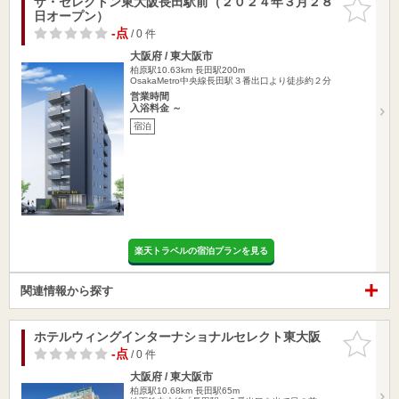
ザ・セレクトン東大阪長田駅前（２０２４年３月２８
お気に入
日オープン）
りに追加
-点
/ 0 件
大阪府 / 東大阪市
柏原駅10.63km
長田駅200m
OsakaMetro中央線長田駅３番出口より徒歩約２分
営業時間
入浴料金 ～
宿泊
楽天トラベルの宿泊プランを見る
関連情報から探す
ホテルウィングインターナショナルセレクト東大阪
お気に入
りに追加
-点
/ 0 件
大阪府 / 東大阪市
柏原駅10.68km
長田駅65m