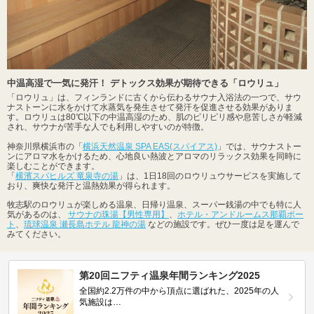
中温高湿で一気に発汗！ デトックス効果が期待できる「ロウリュ」
「ロウリュ」は、フィンランドに古くから伝わるサウナ入浴法の一つで、サウ
ナストーンに水をかけて水蒸気を発生させて発汗を促進させる効果がありま
す。ロウリュは80℃以下の中温高湿のため、肌のピリピリ感や息苦しさが軽減
され、サウナが苦手な人でも利用しやすいのが特徴。
神奈川県横浜市の「
横浜天然温泉 SPA EAS(スパイアス)
」では、サウナストー
ンにアロマ水をかけるため、心地良い熱波とアロマのリラックス効果を同時に
楽しむことができます。
「
横濱スパヒルズ 竜泉寺の湯
」は、1日18回のロウリュウサービスを実施して
おり、爽快な発汗と温熱効果が得られます。
牧志駅のロウリュが楽しめる温泉、日帰り温泉、スーパー銭湯の中でも特に人
気があるのは、
サウナの珠湯【男性専用】
、
ホテル・アンドルームス那覇ポー
ト
、
琉球温泉 瀬長島ホテル 龍神の湯
などの施設です。ぜひ一度は足を運んで
みてください。
第20回ニフティ温泉年間ランキング2025
全国約2.2万件の中から頂点に選ばれた、2025年の人
気施設は…