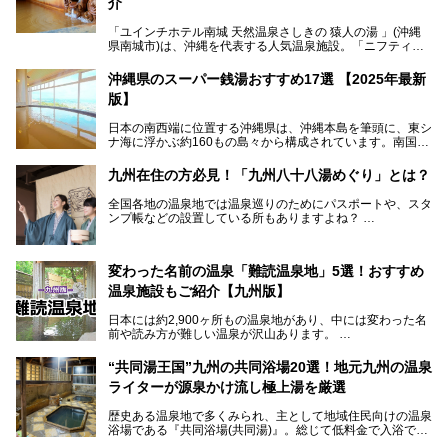
介
「ユインチホテル南城 天然温泉さしきの 猿人の湯 」(沖縄
県南城市)は、沖縄を代表する人気温泉施設。「ニフティ温
泉 年間ランキング 2024」の九州・沖縄エリア総合にて第1
位を獲得し、平日・土日にかかわらず多くの常連客や温泉フ
沖縄県のスーパー銭湯おすすめ17選 【2025年最新
ァンが訪れます。
版】
とりわけ貸切湯はお湯の良さに定評があり、コアな温泉ファ
日本の南西端に位置する沖縄県は、沖縄本島を筆頭に、東シ
ンに注目される存在。今回は貸切湯にスポットを当て、その
ナ海に浮かぶ約160もの島々から構成されています。南国な
魅力を徹底解説します。
らではの温暖な気候、カラフルな魚が泳ぐ美しい海、手付か
ずの豊かな自然、独自の歴史や文化など、多くの人を惹きつ
九州在住の方必見！「九州八十八湯めぐり」とは？
けてやまない魅力あふれる観光県です。
全国各地の温泉地では温泉巡りのためにパスポートや、スタ
そんな沖縄県のスーパー銭湯には、ホテル併設などリゾート
ンプ帳などの設置している所もありますよね？
と同時に楽しめる施設が多くあります。日帰りでも旅行気分
その中でも九州には、九州各県の有名な温泉地を巡るための
を味わえる、沖縄のスーパー銭湯をご紹介します。
「九州八十八湯めぐり」があるんです。
九州を回って歩くのはなかなか大変ですが、九州で温泉好き
変わった名前の温泉「難読温泉地」5選！おすすめ
な方ならぜひ参加してみたいスタンプラリーでしょう。
温泉施設もご紹介【九州版】
日本には約2,900ヶ所もの温泉地があり、中には変わった名
前や読み方が難しい温泉が沢山あります。
そこで日本各地にある「難読温泉地」を、地域ごとにクイズ
“共同湯王国”九州の共同浴場20選！地元九州の温泉
形式でご紹介。第５回目(最終回)である今回は、九州地方の
ライターが源泉かけ流し極上湯を厳選
難読温泉地をピックアップしました。
また、各温泉地のおすすめ温泉施設も併せてご紹介します。
歴史ある温泉地で多くみられ、主として地域住民向けの温泉
浴場である『共同浴場(共同湯)』。総じて低料金で入浴で
いくつ読めるか、ぜひチャレンジしてみて下さいね！
き、観光的側面よりも生活のためのお風呂の要素が強い点が