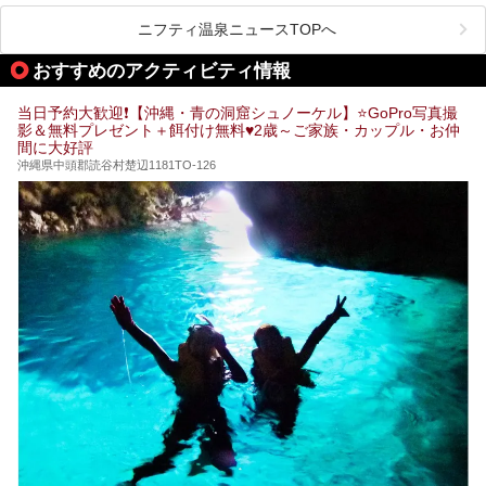
特徴です。
共同浴場は全国各地の温泉地にありますが、特に九州地方は
ニフティ温泉ニュースTOPへ
共同湯文化が古くから発展し、質・量ともに大変充実。九州
は“共同湯王国”といっても決して過言では無いでしょう。
おすすめのアクティビティ情報
今回は地元在住の九州の温泉ライターである筆者が過去入浴
した中から、源泉かけ流しと泉質の良さにこだわって九州の
共同浴場を20施設厳選。入浴マナーを守りながら、ぜひ湯
当日予約大歓迎❗【沖縄・青の洞窟シュノーケル】⭐GoPro写真撮
めぐりの参考にされてみて下さい！
影＆無料プレゼント＋餌付け無料♥️2歳～ご家族・カップル・お仲
間に大好評
沖縄県中頭郡読谷村楚辺1181TO-126