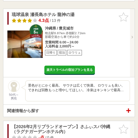
琉球温泉 瀬長島ホテル 龍神の湯
お気に入
りに追加
4.3点
/ 13 件
沖縄県 / 豊見城市
牧志駅6.87km
赤嶺駅2.71km
那覇空港から車で約10分
営業時間 6:00～24:00
入浴料金 2,000円～
日帰り
宿泊
ロウリュ
楽天トラベルの宿泊プランを見る
景色がとにかく最高。 サウナは広くて快適。 ロウリュも良い、
できれば回数もっと増やしてほしい。 冷泉はキンキンで最高…
50代～
男性
関連情報から探す
【2026年2月リブランドオープン】さふぃスパ沖縄
お気に入
（ラグナガーデンホテル内）
りに追加
-点
/ 0 件