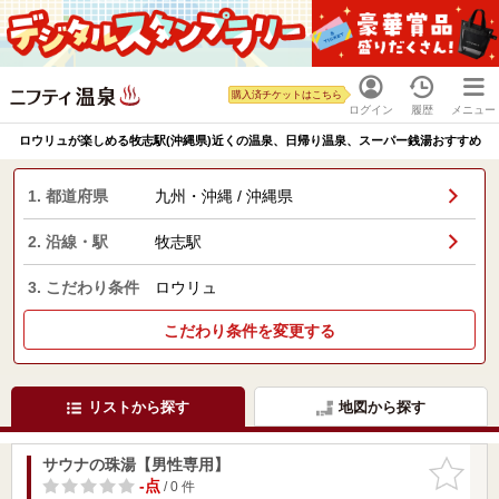
購入済チケットはこちら
ログイン
履歴
メニュー
ロウリュが楽しめる牧志駅(沖縄県)近くの温泉、日帰り温泉、スーパー銭湯おすすめ
1. 都道府県
九州・沖縄 / 沖縄県
2. 沿線・駅
牧志駅
3. こだわり条件
ロウリュ
こだわり条件を変更する
リストから探す
地図から探す
サウナの珠湯【男性専用】
お気に入
りに追加
-点
/ 0 件