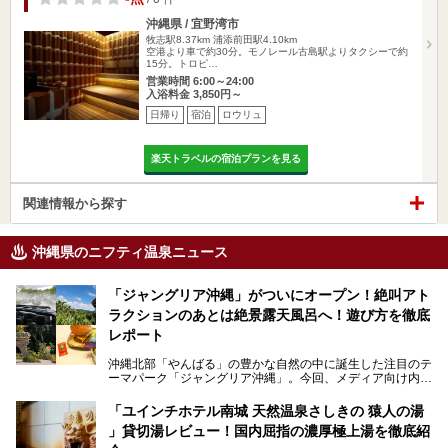
沖縄県 / 宜野湾市
牧志駅8.37km
浦添前田駅4.10km
空港より車で約30分。モノレール古島駅よりタクシーで約
15分。トロピ…
営業時間 6:00～24:00
入浴料金 3,850円～
日帰り
宿泊
ロウリュ
楽天トラベルの宿泊プランを見る
関連情報から探す
沖縄県のニフティ温泉ニュース
「ジャングリア沖縄」がついにオープン！絶叫アト
ラクションのあとは絶景露天風呂へ！遊び方を徹底
レポート
沖縄北部「やんばる」の豊かな自然の中に誕生した注目のテ
ーマパーク「ジャングリア沖縄」。今回、メディア向け内覧
会に参加する機会をいただきました！この記事では、ジャン
グリアの全貌をお届けすべく、見どころや料金、アクセス方
「ユインチホテル南城 天然温泉さしきの 猿人の湯
法まで徹底解説していきます。
」貸切湯レビュー！国内屈指の濃厚極上湯を徹底紹