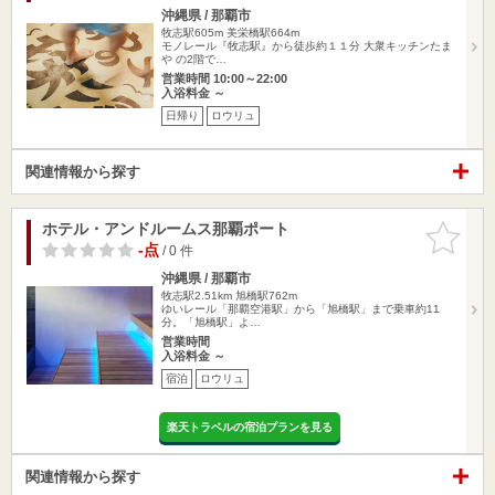
沖縄県 / 那覇市
牧志駅605m
美栄橋駅664m
モノレール『牧志駅』から徒歩約１１分 大衆キッチンたま
や の2階で…
営業時間 10:00～22:00
入浴料金 ～
日帰り
ロウリュ
関連情報から探す
ホテル・アンドルームス那覇ポート
お気に入
りに追加
-点
/ 0 件
沖縄県 / 那覇市
牧志駅2.51km
旭橋駅762m
ゆいレール「那覇空港駅」から「旭橋駅」まで乗車約11
分。「旭橋駅」よ…
営業時間
入浴料金 ～
宿泊
ロウリュ
楽天トラベルの宿泊プランを見る
関連情報から探す