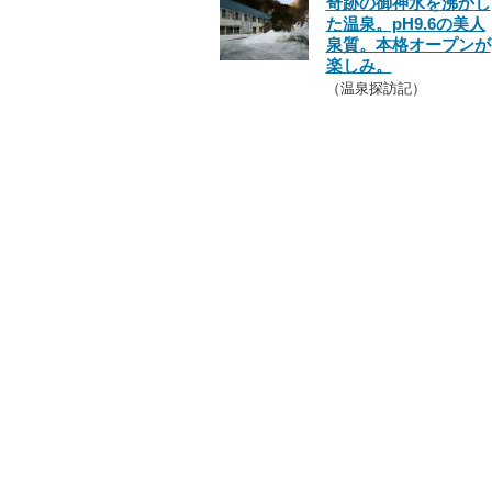
奇跡の御神水を沸かし
た温泉。pH9.6の美人
泉質。本格オープンが
楽しみ。
（温泉探訪記）