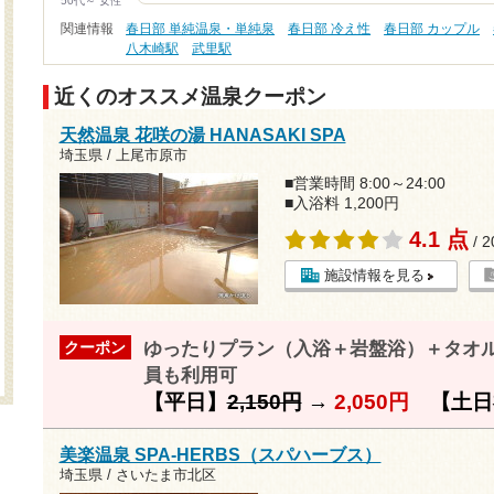
50代～ 女性
関連情報
春日部 単純温泉・単純泉
春日部 冷え性
春日部 カップル
八木崎駅
武里駅
近くのオススメ温泉クーポン
天然温泉 花咲の湯 HANASAKI SPA
埼玉県 / 上尾市原市
■営業時間 8:00～24:00
■入浴料 1,200円
4.1 点
/ 
施設情報を見る
ゆったりプラン（入浴＋岩盤浴）＋タオル
クーポン
員も利用可
【平日】
2,150円
→
2,050円
【土日
美楽温泉 SPA-HERBS（スパハーブス）
埼玉県 / さいたま市北区