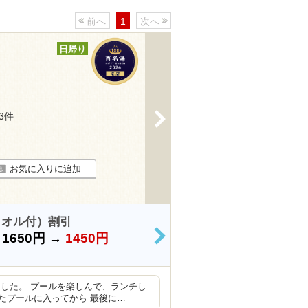
前へ
1
次へ
日帰り
>
83件
お気に入りに追加
タオル付）割引
）
1650円
→
1450円
>
した。 プールを楽しんで、ランチし
たプールに入ってから 最後に…