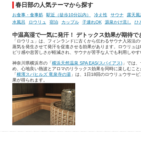
春日部の人気テーマから探す
お食事・食事処
駅近（徒歩10分以内）
冷え性
サウナ
露天風
水風呂
ロウリュ
宿泊
カップル
子連れOK
源泉かけ流し
ひ
中温高湿で一気に発汗！ デトックス効果が期待で
「ロウリュ」は、フィンランドに古くから伝わるサウナ入浴法の
蒸気を発生させて発汗を促進させる効果があります。ロウリュは
ピリ感や息苦しさが軽減され、サウナが苦手な人でも利用しやす
神奈川県横浜市の「
横浜天然温泉 SPA EAS(スパイアス)
」では、
め、心地良い熱波とアロマのリラックス効果を同時に楽しむこと
「
横濱スパヒルズ 竜泉寺の湯
」は、1日18回のロウリュウサー
果が得られます。