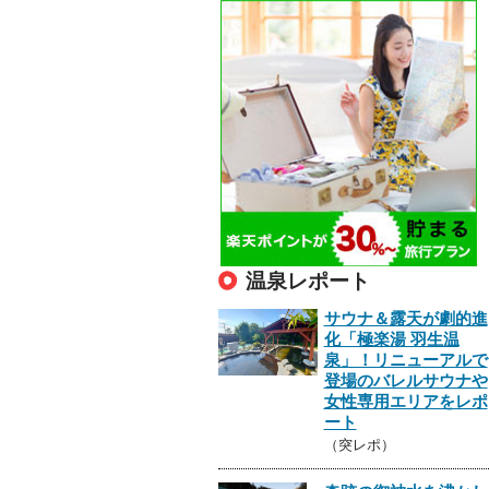
温泉レポート
サウナ＆露天が劇的進
化「極楽湯 羽生温
泉」！リニューアルで
登場のバレルサウナや
女性専用エリアをレポ
ート
（突レポ）