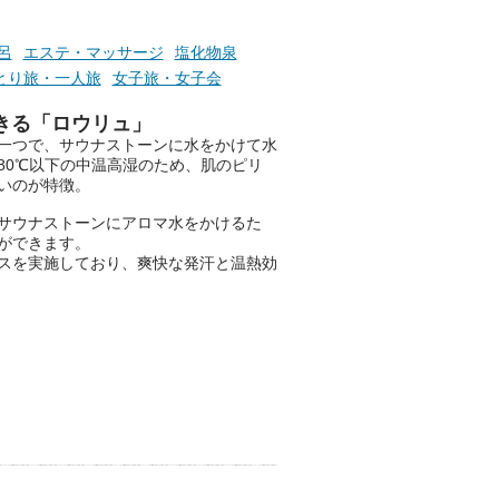
呂
エステ・マッサージ
塩化物泉
とり旅・一人旅
女子旅・女子会
きる「ロウリュ」
一つで、サウナストーンに水をかけて水
80℃以下の中温高湿のため、肌のピリ
いのが特徴。
サウナストーンにアロマ水をかけるた
ができます。
ビスを実施しており、爽快な発汗と温熱効