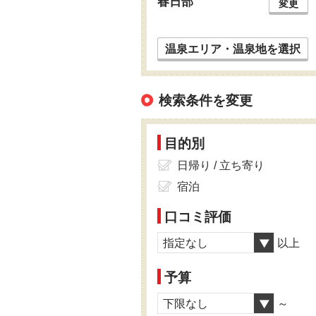
春日部
変更
温泉エリア・温泉地を選択
検索条件を変更
目的別
日帰り / 立ち寄り
宿泊
口コミ評価
指定なし
以上
予算
下限なし
～