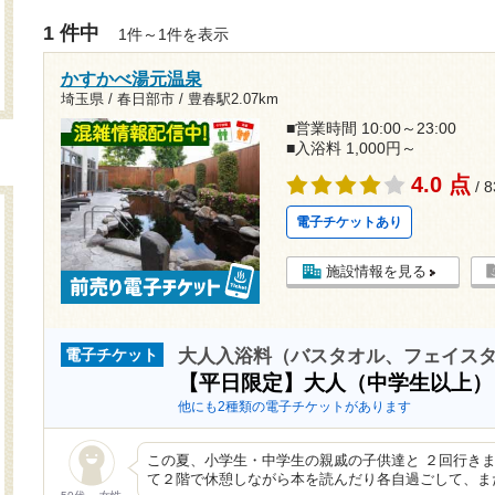
1 件中
1件～1件を表示
かすかべ湯元温泉
埼玉県 / 春日部市 /
豊春駅2.07km
■営業時間 10:00～23:00
■入浴料 1,000円～
4.0 点
/ 
電子チケットあり
施設情報を見る
大人入浴料（バスタオル、フェイス
電子チケット
【平日限定】大人（中学生以上
他にも2種類の電子チケットがあります
この夏、小学生・中学生の親戚の子供達と ２回行きま
て２階で休憩しながら本を読んだり各自過ごして、ま