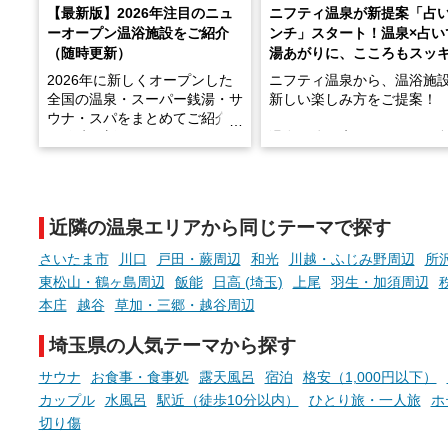
【最新版】2026年注目のニュ
ニフティ温泉が新提案「占
ーオープン温浴施設をご紹介
ンチ」スタート！温泉×占い
（随時更新）
湯あがりに、こころもスッ
2026年に新しくオープンした
ニフティ温泉から、温浴施
全国の温泉・スーパー銭湯・サ
新しい楽しみ方をご提案！
ウナ・スパをまとめてご紹介！
※随時更新しています
温泉で体を癒したあとに、
でこころもスッキリ──そん
天然温泉や露天風呂、注目のサ
新体験が楽しめる「占いベ
ウナなど、こだわりの魅力がつ
チ」を展開中♨
まったスポットが続々登場して
近隣の温泉エリアから同じテーマで探す
います。
手相やタロットなど気軽に
現地取材記事もあわせて紹介し
める占いで、“ととのう”お
さいたま市
川口
戸田・蕨周辺
和光
川越・ふじみ野周辺
所
ていますので、気になる施設は
時間を、もっと特別に。
東松山・鶴ヶ島周辺
飯能
日高 (埼玉)
上尾
羽生・加須周辺
ぜひチェックして次のおでかけ
本庄
越谷
草加・三郷・越谷周辺
先の参考にしてみてください
ね。
埼玉県の人気テーマから探す
サウナ
お食事・食事処
露天風呂
宿泊
格安（1,000円以下）
カップル
水風呂
駅近（徒歩10分以内）
ひとり旅・一人旅
ホ
切り傷