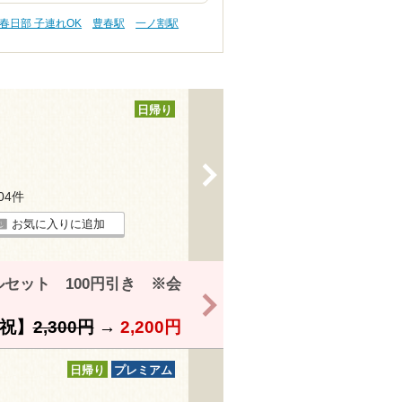
春日部 子連れOK
豊春駅
一ノ割駅
日帰り
>
204件
お気に入りに追加
セット 100円引き ※会
>
祝】
2,300円
→
2,200円
日帰り
プレミアム