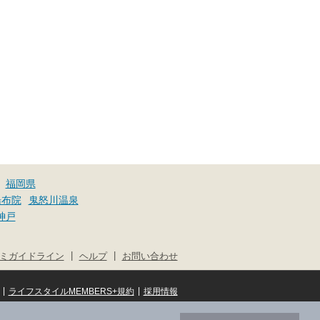
福岡県
湯布院
鬼怒川温泉
神戸
|
|
ミガイドライン
ヘルプ
お問い合わせ
|
|
ライフスタイルMEMBERS+規約
採用情報
© NIFTY Lifestyle Co., Ltd.