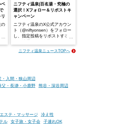
いベ
ニフティ温泉|百名湯・究極の
で
選択！Xフォロー＆リポストキ
キリ
ャンペーン
設の
ニフティ温泉のX公式アカウン
ト（@niftyonsen）をフォロー
し、指定投稿をリポストする
占い
と、抽選で各回26（ふろ）名
な
様（合計260名様）に選べるe-
ニフティ温泉ニュースTOPへ
ン
GIFT500円分をプレゼントい
たします。
楽し
ふろ
沢・入間・狭山周辺
秩父・長瀞・小鹿野
熊谷・深谷周辺
エステ・マッサージ
冷え性
テル
女子旅・女子会
子連れOK