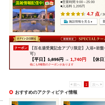
■営業時間 9:00～25:00
■入浴料 1,205円
4.7 点
/ 
施設情報を見る
【百名湯受賞記念アプリ限定】入浴+岩盤セッ
クーポン
可）
【平日】
1,895円
→
1,740円
【休日
他にも8種類のクーポンがあります
前へ
1
次へ
おすすめのアクティビティ情報