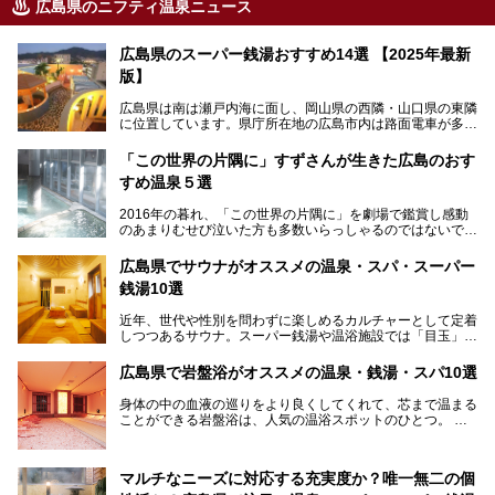
広島県のニフティ温泉ニュース
広島県のスーパー銭湯おすすめ14選 【2025年最新
版】
広島県は南は瀬戸内海に面し、岡山県の西隣・山口県の東隣
に位置しています。県庁所在地の広島市内は路面電車が多数
走る風景でも知られています。
厳島神社と原爆ドームの2つの世界文化遺産があり、年間を
「この世界の片隅に」すずさんが生きた広島のおす
通して多数の観光客が訪れます。工業都市として栄えた呉市
すめ温泉５選
や、坂の町・尾道市など、ゆっくり訪れたい町や観光スポッ
トがいっぱいの魅力的な県です。全国生産量1位のかきやレ
2016年の暮れ、「この世界の片隅に」を劇場で鑑賞し感動
モン、全国にファンが多い広島風お好み焼きなどのグルメも
のあまりむせび泣いた方も多数いらっしゃるのではないでし
充実。
ょうか。
温泉施設も多彩です。今回は、広島県でおすすめのスーパー
あの夏のヒロシマを生きた主人公すずさんの笑顔が、今もど
銭湯をご紹介します。
広島県でサウナがオススメの温泉・スパ・スーパー
こかに輝きつづけていることをふと思い浮かべます。
銭湯10選
そんな映画の舞台となった広島県呉市を中心に、広島のおす
すめ温泉施設をご紹介します！
近年、世代や性別を問わずに楽しめるカルチャーとして定着
しつつあるサウナ。スーパー銭湯や温浴施設では「目玉」と
して積極的にアピールしているお店も数多くあります。じん
わりと身体の内部を温めて発汗を促すサウナは、リフレッシ
広島県で岩盤浴がオススメの温泉・銭湯・スパ10選
ュ効果はもちろん、代謝が高まり健康や美容にも良い影響が
期待されます。今回はそんなサウナにこだわった、広島県内
身体の中の血液の巡りをより良くしてくれて、芯まで温まる
のオススメ温泉・銭湯・スパ10ヶ所を紹介させていただき
ことができる岩盤浴は、人気の温浴スポットのひとつ。
ます。
いつもよりも疲れた時や、心身共に癒されたい時にはおすす
めの場所です。
ここでは、温泉や銭湯と一緒に岩盤浴が楽しむことができ
マルチなニーズに対応する充実度か？唯一無二の個
る、広島県でオススメの温泉・銭湯・スパをご紹介していき