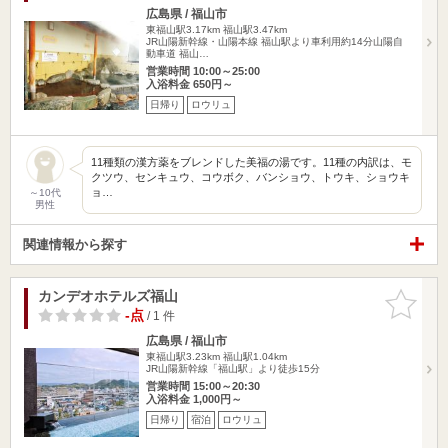
広島県 / 福山市
東福山駅3.17km
福山駅3.47km
JR山陽新幹線・山陽本線 福山駅より車利用約14分山陽自
動車道 福山…
営業時間 10:00～25:00
入浴料金 650円～
日帰り
ロウリュ
11種類の漢方薬をブレンドした美福の湯です。11種の内訳は、モ
クツウ、センキュウ、コウボク、バンショウ、トウキ、ショウキ
ョ…
～10代
男性
関連情報から探す
カンデオホテルズ福山
お気に入
りに追加
-点
/ 1 件
広島県 / 福山市
東福山駅3.23km
福山駅1.04km
JR山陽新幹線「福山駅」より徒歩15分
営業時間 15:00～20:30
入浴料金 1,000円～
日帰り
宿泊
ロウリュ