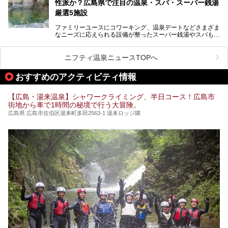
ます！
性派か？広島県で注目の温泉・スパ・スーパー銭湯
厳選5施設
ファミリーユースにコワーキング、温泉デートなどさまざま
なニーズに応えられる設備が整ったスーパー銭湯やスパも、
テーマに沿った世界観や息をのむようなオーシャンビューと
いった個性が魅力の温泉も、どちらも充実している広島県。
今回は、そんな広島県にある温浴施設のなかから、筆者が
ニフティ温泉ニュースTOPへ
「一度訪ねてみたい」と気になっている魅力的な施設を5件
ピックアップして紹介します。
おすすめのアクティビティ情報
※2021/07/30時点の情報です。
【広島・湯来温泉】シャワークライミング、半日コース！広島市
街地から車で1時間の秘境で行う大冒険。
広島県 広島市佐伯区湯来町多田2563-1 湯来ロッジ隣