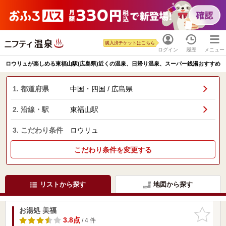
購入済チケットはこちら
ログイン
履歴
メニュー
ロウリュが楽しめる東福山駅(広島県)近くの温泉、日帰り温泉、スーパー銭湯おすすめ
1. 都道府県
中国・四国 / 広島県
2. 沿線・駅
東福山駅
3. こだわり条件
ロウリュ
こだわり条件を変更する
リストから探す
地図から探す
お湯処 美福
お気に入
りに追加
3.8点
/ 4 件