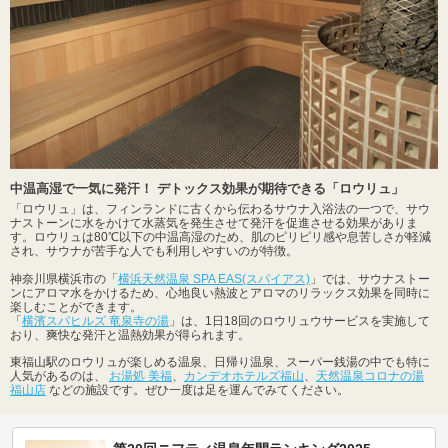
中温高湿で一気に発汗！ デトックス効果が期待できる「ロウリュ」
「ロウリュ」は、フィンランドに古くから伝わるサウナ入浴法の一つで、サウ
ナストーンに水をかけて水蒸気を発生させて発汗を促進させる効果がありま
す。ロウリュは80℃以下の中温高湿のため、肌のピリピリ感や息苦しさが軽減
され、サウナが苦手な人でも利用しやすいのが特徴。
神奈川県横浜市の「
横浜天然温泉 SPA EAS(スパイアス)
」では、サウナストー
ンにアロマ水をかけるため、心地良い熱波とアロマのリラックス効果を同時に
楽しむことができます。
「
横濱スパヒルズ 竜泉寺の湯
」は、1日18回のロウリュウサービスを実施して
おり、爽快な発汗と温熱効果が得られます。
東福山駅のロウリュが楽しめる温泉、日帰り温泉、スーパー銭湯の中でも特に
人気があるのは、
お湯処 美福
、
カンデオホテルズ福山
、
天然温泉コロナの湯
福山店
などの施設です。ぜひ一度は足を運んでみてください。