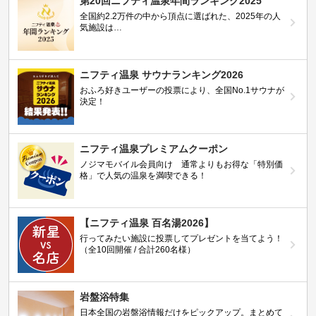
第20回ニフティ温泉年間ランキング2025
全国約2.2万件の中から頂点に選ばれた、2025年の人
気施設は…
ニフティ温泉 サウナランキング2026
おふろ好きユーザーの投票により、全国No.1サウナが
決定！
ニフティ温泉プレミアムクーポン
ノジマモバイル会員向け 通常よりもお得な「特別価
格」で人気の温泉を満喫できる！
【ニフティ温泉 百名湯2026】
行ってみたい施設に投票してプレゼントを当てよう！
（全10回開催 / 合計260名様）
岩盤浴特集
日本全国の岩盤浴情報だけをピックアップ。まとめて