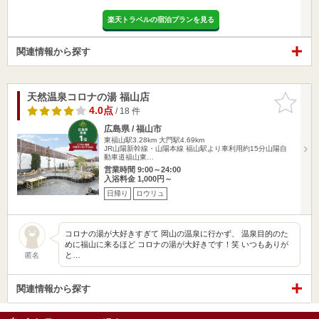
楽天トラベルの宿泊プランを見る
関連情報から探す
天然温泉コロナの湯 福山店
お気に入
りに追加
4.0点
/ 18 件
広島県 / 福山市
東福山駅3.28km
大門駅4.69km
JR山陽新幹線・山陽本線 福山駅より車利用約15分山陽自
動車道福山東…
営業時間 9:00～24:00
入浴料金 1,000円～
日帰り
ロウリュ
コロナの湯が大好きすぎて 岡山の温泉に行かず、 温泉目的のた
めに福山に来るほど コロナの湯が大好きです！笑 いつもありが
と…
匿名
関連情報から探す