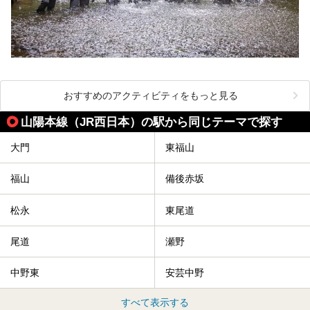
おすすめのアクティビティをもっと見る
山陽本線（JR西日本）の駅から同じテーマで探す
大門
東福山
福山
備後赤坂
松永
東尾道
尾道
瀬野
中野東
安芸中野
すべて表示する