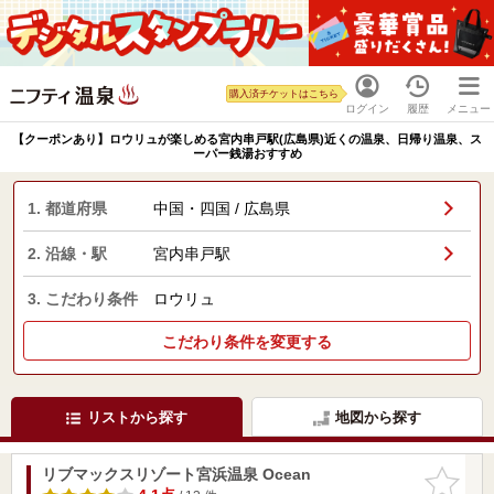
購入済チケットはこちら
ログイン
履歴
メニュー
【クーポンあり】ロウリュが楽しめる宮内串戸駅(広島県)近くの温泉、日帰り温泉、ス
ーパー銭湯おすすめ
1. 都道府県
中国・四国 / 広島県
2. 沿線・駅
宮内串戸駅
3. こだわり条件
ロウリュ
こだわり条件を変更する
リストから探す
地図から探す
リブマックスリゾート宮浜温泉 Ocean
お気に入
りに追加