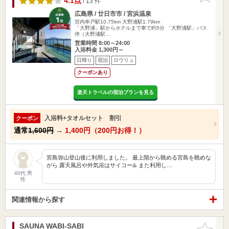
4.1点
/ 13 件
広島県 / 廿日市市 / 宮浜温泉
宮内串戸駅10.75km
大野浦駅1.79km
「大野浦」駅からホテルまで車で約5分 「大野浦駅」バス
停（大野浦駅…
営業時間 8:00～24:00
入浴料金 1,300円～
日帰り
宿泊
ロウリュ
クーポンあり
楽天トラベルの宿泊プランを見る
入浴料+タオルセット 割引
クーポン
通常
1,600円
→
1,400円（200円お得！）
宮島弥山登山後に利用しました。 最上階から眺める宮島を眺めな
がら 露天風呂や外気浴はサイコー♨️ また利用し…
40代 男
性
関連情報から探す
SAUNA WABI-SABI
お気に入