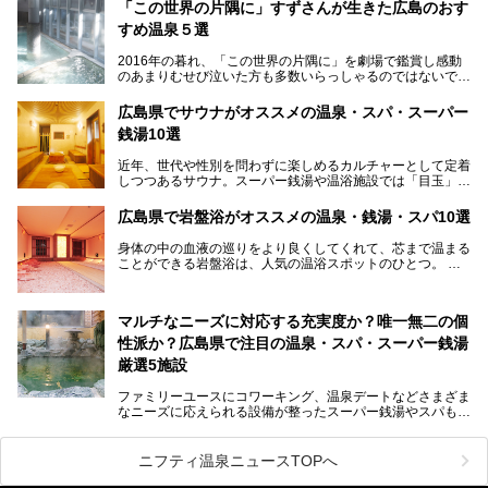
厳島神社と原爆ドームの2つの世界文化遺産があり、年間を
「この世界の片隅に」すずさんが生きた広島のおす
通して多数の観光客が訪れます。工業都市として栄えた呉市
すめ温泉５選
や、坂の町・尾道市など、ゆっくり訪れたい町や観光スポッ
トがいっぱいの魅力的な県です。全国生産量1位のかきやレ
2016年の暮れ、「この世界の片隅に」を劇場で鑑賞し感動
モン、全国にファンが多い広島風お好み焼きなどのグルメも
のあまりむせび泣いた方も多数いらっしゃるのではないでし
充実。
ょうか。
温泉施設も多彩です。今回は、広島県でおすすめのスーパー
あの夏のヒロシマを生きた主人公すずさんの笑顔が、今もど
銭湯をご紹介します。
広島県でサウナがオススメの温泉・スパ・スーパー
こかに輝きつづけていることをふと思い浮かべます。
銭湯10選
そんな映画の舞台となった広島県呉市を中心に、広島のおす
すめ温泉施設をご紹介します！
近年、世代や性別を問わずに楽しめるカルチャーとして定着
しつつあるサウナ。スーパー銭湯や温浴施設では「目玉」と
して積極的にアピールしているお店も数多くあります。じん
わりと身体の内部を温めて発汗を促すサウナは、リフレッシ
広島県で岩盤浴がオススメの温泉・銭湯・スパ10選
ュ効果はもちろん、代謝が高まり健康や美容にも良い影響が
期待されます。今回はそんなサウナにこだわった、広島県内
身体の中の血液の巡りをより良くしてくれて、芯まで温まる
のオススメ温泉・銭湯・スパ10ヶ所を紹介させていただき
ことができる岩盤浴は、人気の温浴スポットのひとつ。
ます。
いつもよりも疲れた時や、心身共に癒されたい時にはおすす
めの場所です。
ここでは、温泉や銭湯と一緒に岩盤浴が楽しむことができ
マルチなニーズに対応する充実度か？唯一無二の個
る、広島県でオススメの温泉・銭湯・スパをご紹介していき
ます！
性派か？広島県で注目の温泉・スパ・スーパー銭湯
厳選5施設
ファミリーユースにコワーキング、温泉デートなどさまざま
なニーズに応えられる設備が整ったスーパー銭湯やスパも、
テーマに沿った世界観や息をのむようなオーシャンビューと
いった個性が魅力の温泉も、どちらも充実している広島県。
今回は、そんな広島県にある温浴施設のなかから、筆者が
ニフティ温泉ニュースTOPへ
「一度訪ねてみたい」と気になっている魅力的な施設を5件
ピックアップして紹介します。