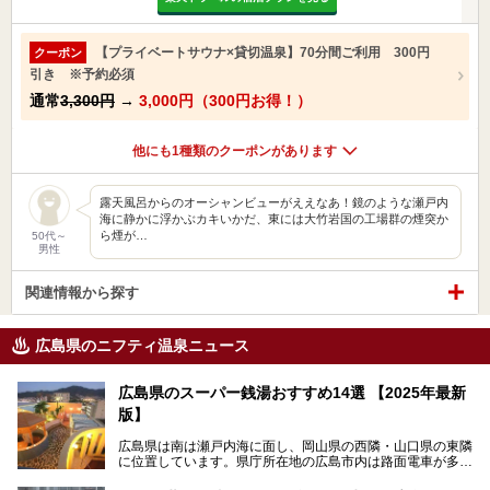
【プライベートサウナ×貸切温泉】70分間ご利用 300円
クーポン
引き ※予約必須
通常
3,300円
→
3,000円（300円お得！）
他にも1種類のクーポンがあります
露天風呂からのオーシャンビューがええなあ！鏡のような瀬戸内
海に静かに浮かぶカキいかだ、東には大竹岩国の工場群の煙突か
ら煙が…
50代～
男性
関連情報から探す
広島県のニフティ温泉ニュース
広島県のスーパー銭湯おすすめ14選 【2025年最新
版】
広島県は南は瀬戸内海に面し、岡山県の西隣・山口県の東隣
に位置しています。県庁所在地の広島市内は路面電車が多数
走る風景でも知られています。