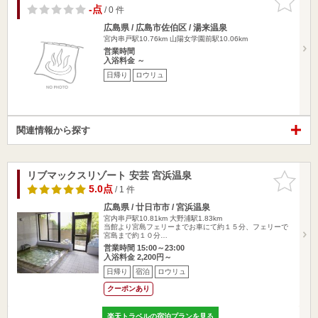
りに追加
-点
/ 0 件
広島県 / 広島市佐伯区 / 湯来温泉
宮内串戸駅10.76km
山陽女学園前駅10.06km
営業時間
入浴料金 ～
日帰り
ロウリュ
関連情報から探す
リブマックスリゾート 安芸 宮浜温泉
お気に入
りに追加
5.0点
/ 1 件
広島県 / 廿日市市 / 宮浜温泉
宮内串戸駅10.81km
大野浦駅1.83km
当館より宮島フェリーまでお車にて約１５分、フェリーで
宮島まで約１０分…
営業時間 15:00～23:00
入浴料金 2,200円～
日帰り
宿泊
ロウリュ
クーポンあり
楽天トラベルの宿泊プランを見る