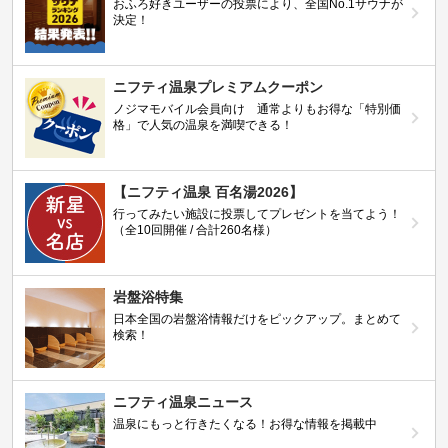
おふろ好きユーザーの投票により、全国No.1サウナが
決定！
ニフティ温泉プレミアムクーポン
ノジマモバイル会員向け 通常よりもお得な「特別価
格」で人気の温泉を満喫できる！
【ニフティ温泉 百名湯2026】
行ってみたい施設に投票してプレゼントを当てよう！
（全10回開催 / 合計260名様）
岩盤浴特集
日本全国の岩盤浴情報だけをピックアップ。まとめて
検索！
ニフティ温泉ニュース
温泉にもっと行きたくなる！お得な情報を掲載中