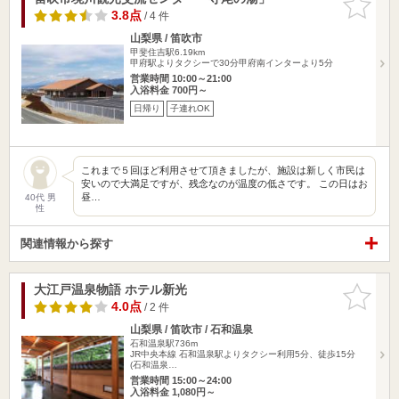
りに追加
3.8点
/ 4 件
山梨県 / 笛吹市
甲斐住吉駅6.19km
甲府駅よりタクシーで30分甲府南インターより5分
営業時間 10:00～21:00
入浴料金 700円～
日帰り
子連れOK
これまで５回ほど利用させて頂きましたが、施設は新しく市民は
安いので大満足ですが、残念なのが温度の低さです。 この日はお
昼…
40代 男
性
関連情報から探す
大江戸温泉物語 ホテル新光
お気に入
りに追加
4.0点
/ 2 件
山梨県 / 笛吹市 / 石和温泉
石和温泉駅736m
JR中央本線 石和温泉駅よりタクシー利用5分、徒歩15分
(石和温泉…
営業時間 15:00～24:00
入浴料金 1,080円～