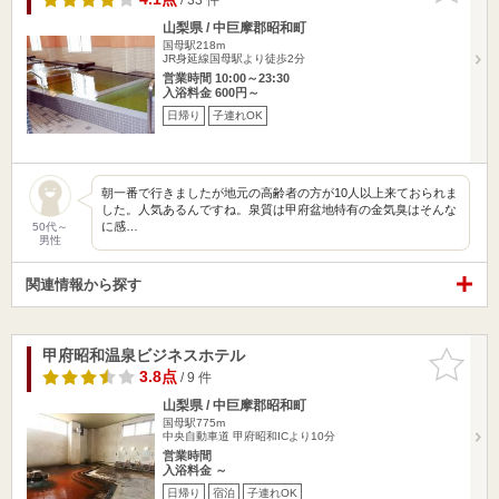
山梨県 / 中巨摩郡昭和町
国母駅218m
JR身延線国母駅より徒歩2分
営業時間 10:00～23:30
入浴料金 600円～
日帰り
子連れOK
朝一番で行きましたが地元の高齢者の方が10人以上来ておられま
した。人気あるんですね。泉質は甲府盆地特有の金気臭はそんな
に感…
50代～
男性
関連情報から探す
甲府昭和温泉ビジネスホテル
お気に入
りに追加
3.8点
/ 9 件
山梨県 / 中巨摩郡昭和町
国母駅775m
中央自動車道 甲府昭和ICより10分
営業時間
入浴料金 ～
日帰り
宿泊
子連れOK