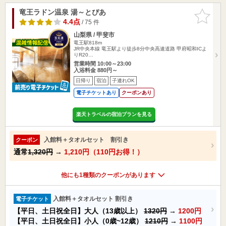
竜王ラドン温泉 湯～とぴあ
お気に入
りに追加
4.4点
/ 75 件
山梨県 / 甲斐市
竜王駅818m
JR中央本線 竜王駅より徒歩8分中央高速道路 甲府昭和ICよ
りR20…
営業時間 10:00～23:00
入浴料金 880円～
日帰り
宿泊
子連れOK
電子チケットあり
クーポンあり
楽天トラベルの宿泊プランを見る
入館料＋タオルセット 割引き
クーポン
通常
1,320円
→
1,210円（110円お得！）
他にも1種類のクーポンがあります
入館料＋タオルセット 割引き
電子チケット
【平日、土日祝全日】大人（13歳以上）
1320円
→
1200円
【平日、土日祝全日】小人（0歳~12歳）
1210円
→
1100円