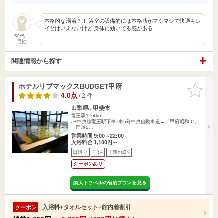
本格的な湯治？！ 浴室の設備的には本格感がマシマシで快適キレ
イとはいえないけど 身体に効いてる感がある
50代～
男性
関連情報から探す
ホテルリブマックスBUDGET甲府
お気に入
りに追加
4.0点
/ 2 件
山梨県 / 甲斐市
竜王駅1.24km
JR中央線竜王駅下車･車5分中央自動車道→「甲府昭和IC」
→国道2…
営業時間 9:00～22:00
入浴料金 1,100円～
日帰り
宿泊
子連れOK
クーポンあり
楽天トラベルの宿泊プランを見る
入浴料+タオルセット+館内着割引
クーポン