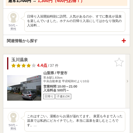
通常
1,700円
→
1,300円（400円お得！）
日帰り入浴開始時刻に訪問。人気があるのか、すでに数名が温泉
を楽しんでいました。ホテルの日帰り入浴にしてはかなり強気の
入浴料…
50代～
男性
関連情報から探す
玉川温泉
お気に入
りに追加
4.4点
/ 37 件
山梨県 / 甲斐市
常永駅1.83km
中央自動車道 甲府昭和ICより10分
営業時間 10:00～21:00
入浴料金 500円～
日帰り
子連れOK
これはすごい。湯船からお湯が溢れてます。 泉質も今まで入った
温泉では私的にピカイチでした。本当に温泉を楽しむところで
す。…
50代～
男性