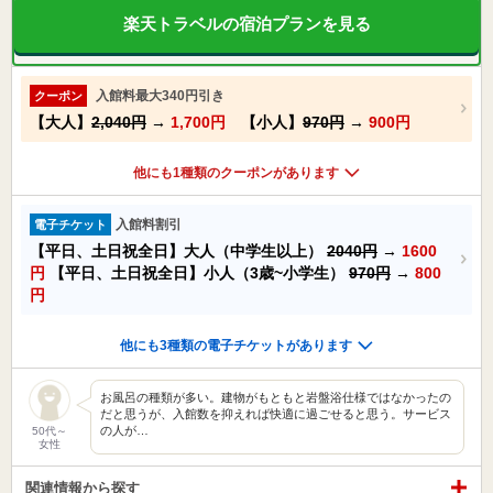
楽天トラベルの宿泊プランを見る
入館料最大340円引き
クーポン
【大人】
2,040円
→
1,700円
【小人】
970円
→
900円
他にも1種類のクーポンがあります
入館料割引
電子チケット
【平日、土日祝全日】大人（中学生以上）
2040円
→
1600
円
【平日、土日祝全日】小人（3歳~小学生）
970円
→
800
円
他にも3種類の電子チケットがあります
お風呂の種類が多い。建物がもともと岩盤浴仕様ではなかったの
だと思うが、入館数を抑えれば快適に過ごせると思う。サービス
の人が…
50代～
女性
関連情報から探す