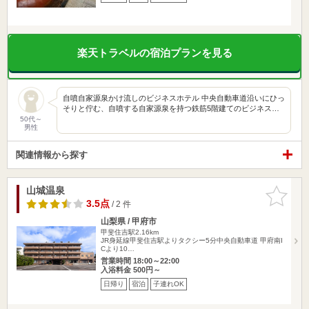
楽天トラベルの宿泊プランを見る
自噴自家源泉かけ流しのビジネスホテル 中央自動車道沿いにひっ
そりと佇む、自噴する自家源泉を持つ鉄筋5階建てのビジネス…
50代～
男性
関連情報から探す
山城温泉
お気に入
りに追加
3.5点
/ 2 件
山梨県 / 甲府市
甲斐住吉駅2.16km
JR身延線甲斐住吉駅よりタクシー5分中央自動車道 甲府南I
Cより10…
営業時間 18:00～22:00
入浴料金 500円～
日帰り
宿泊
子連れOK