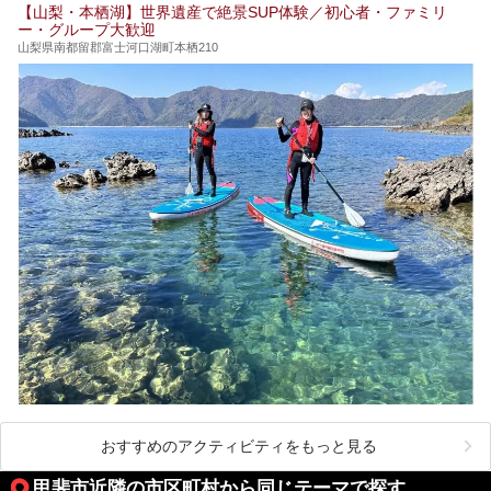
とです。
【山梨・本栖湖】世界遺産で絶景SUP体験／初心者・ファミリ
ー・グループ大歓迎
山梨県南都留郡富士河口湖町本栖210
おすすめのアクティビティをもっと見る
甲斐市近隣の市区町村から同じテーマで探す