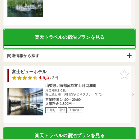
楽天トラベルの宿泊プランを見る
関連情報から探す
富士ビューホテル
お気に入
りに追加
4.5点
/ 2 件
山梨県 / 南都留郡富士河口湖町
河口湖駅3.03km
富士急行線 河口湖駅よりタクシーで7分
営業時間 14:00～20:00
入浴料金 1,800円～
日帰り
宿泊
子連れOK
楽天トラベルの宿泊プランを見る