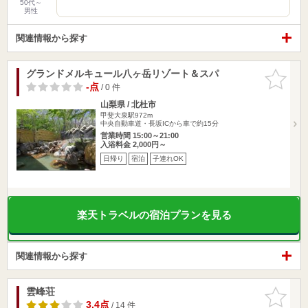
50代～
男性
関連情報から探す
グランドメルキュール八ヶ岳リゾート＆スパ
お気に入
りに追加
-点
/ 0 件
山梨県 / 北杜市
甲斐大泉駅972m
中央自動車道・長坂ICから車で約15分
営業時間 15:00～21:00
入浴料金 2,000円～
日帰り
宿泊
子連れOK
楽天トラベルの宿泊プランを見る
関連情報から探す
雲峰荘
お気に入
りに追加
3.4点
/ 14 件