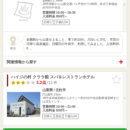
韮崎駅11.39km
JR甲府駅から山梨交通バス芦安行で1時間、終点下車後徒
歩30分中央自…
営業時間 10:00～18:30
入浴料金 850円～
日帰り
子連れOK
岩園館から山道を上ること、車で約10分。川沿いに佇む、市営の
日帰り温泉施設。日曜日の午前中、利用してみました。入浴料55
0…
匿名
関連情報から探す
ハイジの村 クララ館 スパ＆レストランホテル
お気に入
りに追加
3.2点
/ 11 件
山梨県 / 北杜市
穴山駅6.23km
JR中央本線韮崎からタクシー約20分中央自動車道韮崎また
は須玉インタ…
営業時間 10:00～21:00
入浴料金 830円～
日帰り
宿泊
子連れOK