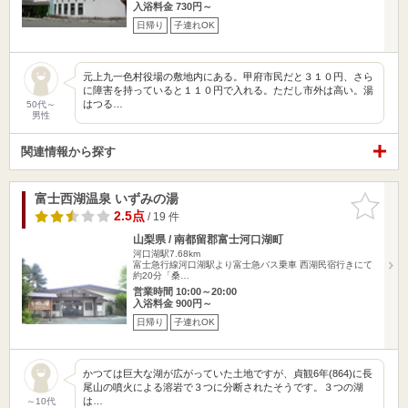
入浴料金 730円～
日帰り
子連れOK
元上九一色村役場の敷地内にある。甲府市民だと３１０円、さら
に障害を持っていると１１０円で入れる。ただし市外は高い。湯
はつる…
50代～
男性
関連情報から探す
富士西湖温泉 いずみの湯
お気に入
りに追加
2.5点
/ 19 件
山梨県 / 南都留郡富士河口湖町
河口湖駅7.68km
富士急行線河口湖駅より富士急バス乗車 西湖民宿行きにて
約20分「桑…
営業時間 10:00～20:00
入浴料金 900円～
日帰り
子連れOK
かつては巨大な湖が広がっていた土地ですが、貞観6年(864)に長
尾山の噴火による溶岩で３つに分断されたそうです。３つの湖
は…
～10代