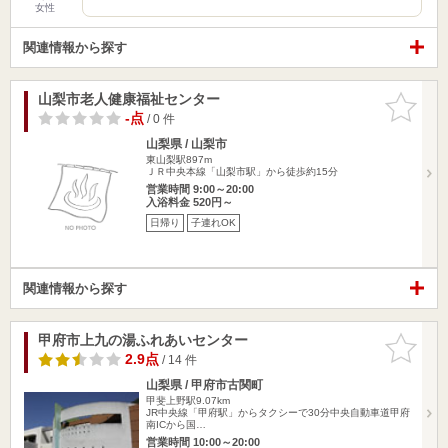
女性
関連情報から探す
山梨市老人健康福祉センター
お気に入
りに追加
-点
/ 0 件
山梨県 / 山梨市
東山梨駅897m
ＪＲ中央本線「山梨市駅」から徒歩約15分
営業時間 9:00～20:00
入浴料金 520円～
日帰り
子連れOK
関連情報から探す
甲府市上九の湯ふれあいセンター
お気に入
りに追加
2.9点
/ 14 件
山梨県 / 甲府市古関町
甲斐上野駅9.07km
JR中央線「甲府駅」からタクシーで30分中央自動車道甲府
南ICから国…
営業時間 10:00～20:00