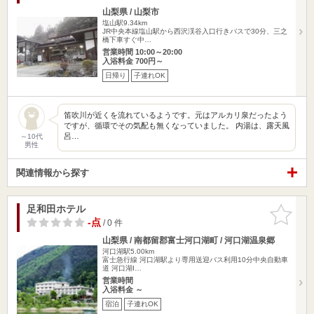
山梨県 / 山梨市
塩山駅9.34km
JR中央本線塩山駅から西沢渓谷入口行きバスで30分、三之
橋下車すぐ中…
営業時間 10:00～20:00
入浴料金 700円～
日帰り
子連れOK
笛吹川が近くを流れているようです。元はアルカリ泉だったよう
ですが、循環でその気配も無くなっていました。 内湯は、露天風
呂…
～10代
男性
関連情報から探す
足和田ホテル
お気に入
りに追加
-点
/ 0 件
山梨県 / 南都留郡富士河口湖町 / 河口湖温泉郷
河口湖駅5.00km
富士急行線 河口湖駅より専用送迎バス利用10分中央自動車
道 河口湖I…
営業時間
入浴料金 ～
宿泊
子連れOK