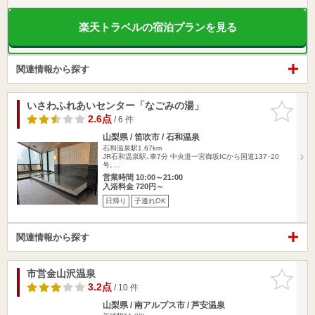
楽天トラベルの宿泊プランを見る
関連情報から探す
いさわふれあいセンター「なごみの湯」
お気に入
りに追加
2.6点
/ 6 件
山梨県 / 笛吹市 / 石和温泉
石和温泉駅1.67km
JR石和温泉駅､車7分 中央道一宮御坂ICから国道137･20
号､…
営業時間 10:00～21:00
入浴料金 720円～
日帰り
子連れOK
関連情報から探す
市営金山沢温泉
お気に入
りに追加
3.2点
/ 10 件
山梨県 / 南アルプス市 / 芦安温泉