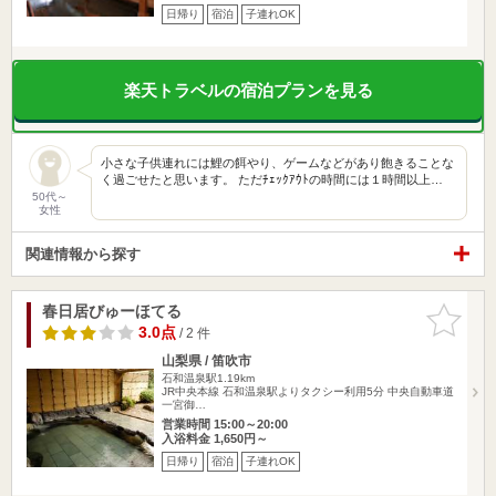
日帰り
宿泊
子連れOK
楽天トラベルの宿泊プランを見る
小さな子供連れには鯉の餌やり、ゲームなどがあり飽きることな
く過ごせたと思います。 ただﾁｪｯｸｱｳﾄの時間には１時間以上…
50代～
女性
関連情報から探す
春日居びゅーほてる
お気に入
りに追加
3.0点
/ 2 件
山梨県 / 笛吹市
石和温泉駅1.19km
JR中央本線 石和温泉駅よりタクシー利用5分 中央自動車道
一宮御…
営業時間 15:00～20:00
入浴料金 1,650円～
日帰り
宿泊
子連れOK