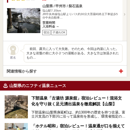
山梨県 / 甲州市 / 裂石温泉
塩山駅7.35km
JR中央本線塩山駅よりバス約30分大菩薩峠終点下車徒歩5
分中央自動車…
営業時間
入浴料金 ～
宿泊
子連れOK
前回、露天に入って大失敗。そのため、今回は内湯に入った。
大きな岩盤の前に大小２つの湯船がある。大きな方は加温された
もの…
匿名
関連情報から探す
山梨県のニフティ温泉ニュース
下部温泉「古湯坊 源泉舘」宿泊レビュー！混浴文
化を守り抜く足元湧出温泉を徹底解説【山梨】
下部温泉(山梨県身延町)は、約1300年の歴史を持つ古湯。富
士川支流の下部川に沿って温泉街を形成し、環境省指定の国
民保養温泉地でもあります。
中でも「古湯坊 源泉舘」は、戦国時代に武田信玄公も療養
「ホテル昭和」宿泊レビュー！温泉通が口を揃えて
したと伝えられる名湯の宿。最大の特徴は、令和の現代にお