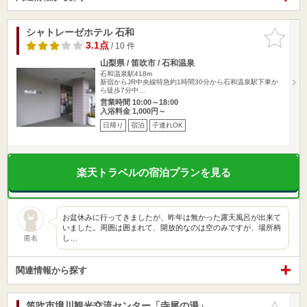
シャトレーゼホテル 石和
お気に入
りに追加
3.1点
/ 10 件
山梨県 / 笛吹市 / 石和温泉
石和温泉駅418m
新宿からJR中央線特急約1時間30分から石和温泉駅下車か
ら徒歩7分中…
営業時間 10:00～18:00
入浴料金 1,000円～
日帰り
宿泊
子連れOK
楽天トラベルの宿泊プランを見る
お盆休みに行ってきましたが、昨年は無かった露天風呂が出来て
いました。周囲は囲まれて、開放的なのは空のみですが、場所柄
し…
匿名
関連情報から探す
笛吹市境川観光交流センター「寺尾の湯」
お気に入