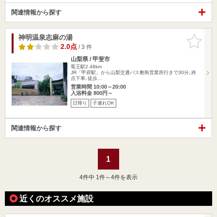
関連情報から探す
神明温泉志麻の湯
お気に入
りに追加
2.0点
/ 3 件
山梨県 / 甲斐市
竜王駅2.48km
JR「甲府駅」から山梨交通バス敷島営業所行きで30分､終
点下車､徒歩…
営業時間 10:00～20:00
入浴料金 800円～
日帰り
子連れOK
関連情報から探す
1
4
件中 1件～4件を表示
近くのオススメ施設