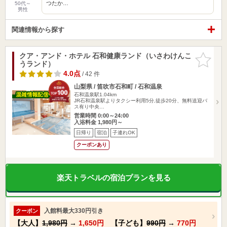
つたか…
50代～
男性
関連情報から探す
クア・アンド・ホテル 石和健康ランド（いさわけんこ
お気に入
うランド）
りに追加
4.0点
/ 42 件
山梨県 / 笛吹市石和町 / 石和温泉
石和温泉駅1.04km
JR石和温泉駅よりタクシー利用5分,徒歩20分、無料送迎バ
ス有り中央…
営業時間 0:00～24:00
入浴料金 1,980円～
日帰り
宿泊
子連れOK
クーポンあり
楽天トラベルの宿泊プランを見る
入館料最大330円引き
クーポン
【大人】
1,980円
→
1,650円
【子ども】
990円
→
770円