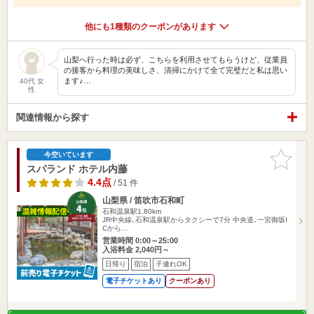
他にも1種類のクーポンがあります
山梨へ行った時は必ず、こちらを利用させてもらうけど、従業員
の接客から料理の美味しさ、清掃にかけて全て完璧だと私は思い
ます♪…
40代 女
性
関連情報から探す
お気に入
今空いています
りに追加
スパランド ホテル内藤
4.4点
/ 51 件
山梨県 / 笛吹市石和町
石和温泉駅1.80km
JR中央線､石和温泉駅からタクシーで7分 中央道､一宮御坂I
Cから…
営業時間 0:00～25:00
入浴料金 2,040円～
日帰り
宿泊
子連れOK
電子チケットあり
クーポンあり