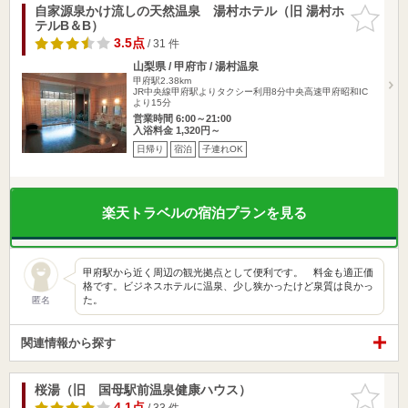
自家源泉かけ流しの天然温泉 湯村ホテル（旧 湯村ホ
お気に入
テルB＆B）
りに追加
3.5点
/ 31 件
山梨県 / 甲府市 / 湯村温泉
甲府駅2.38km
JR中央線甲府駅よりタクシー利用8分中央高速甲府昭和IC
より15分
営業時間 6:00～21:00
入浴料金 1,320円～
日帰り
宿泊
子連れOK
楽天トラベルの宿泊プランを見る
甲府駅から近く周辺の観光拠点として便利です。 料金も適正価
格です。ビジネスホテルに温泉、少し狭かったけど泉質は良かっ
た。
匿名
関連情報から探す
桜湯（旧 国母駅前温泉健康ハウス）
お気に入
りに追加
4.1点
/ 33 件