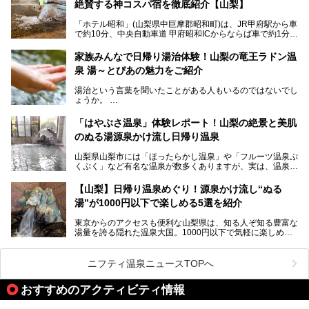
絶賛する神コスパ宿を徹底紹介【山梨】
いても混浴文化が守られ、老若男女の分け隔て一切無く温泉
入浴を楽しめる点。全国的に混浴温泉は年々少しずつ減少傾
「ホテル昭和」(山梨県中巨摩郡昭和町)は、JR甲府駅から車
向にありますが、「古湯坊 源泉舘」では本来あるべき混浴
で約10分、中央自動車道 甲府昭和ICからならば車で約1分の
の姿が保たれている点に注目すべきでしょう。
場所にあるビジネスホテル。2名1室で1名あたり4,000円台
から、一人泊でも6,000円台から宿泊可能です。
今回は足元湧出の混浴温泉である「かくし湯大岩風呂」をは
家族みんなで日帰り湯治体験！山梨の竜王ラドン温
じめ、湯治棟である「別館神泉」を中心に「古湯坊 源泉
泉 湯～とぴあの魅力をご紹介
しかし、最大の魅力は“温泉そのもの”でしょう。自家源泉を
舘」の全貌を徹底紹介します。
所有し、豪快に源泉かけ流しで提供。泡付きのある重曹泉系
湯治という言葉を聞いたことがある人もいるのではないでし
統の単純温泉は、入浴すると実にサッパリ爽快。日帰り入浴
ょうか。
不可なこともあり、全国の温泉ファンがこの温泉を求めて
「ホテル昭和」へ宿泊します。この価格帯のビジネスホテル
なかなか体験できない、湯治体験が日帰りでできる温浴施設
では循環濾過の沸かし湯が一般的ですが、ここは本物の極上
「はやぶさ温泉」体験レポート！山梨の絶景と美肌
が山梨にあります。
温泉。まさに価格破壊と言えるクオリティです。
のぬる湯源泉かけ流し日帰り温泉
家族みんなで楽しめる、山梨県の「竜王ラドン温泉 湯～と
今回は筆者自ら宿泊し、「ホテル昭和」の温泉をはじめ、客
山梨県山梨市には「ほったらかし温泉」や「フルーツ温泉ぷ
ぴあ」の魅力をご紹介します。
室や無料朝食などをご紹介。温泉通が口を揃えて絶賛する神
くぷく」など有名な温泉が数多くありますが、実は、温泉マ
コスパ宿の全貌を徹底解説します！
ニアがわざわざ遠方から足を運ぶ極上の日帰り温泉もあるん
───
です。今回紹介する「はやぶさ温泉」も、そのひとつ。温泉
提供元：株式会社湯ーとぴあ【PR】
【山梨】日帰り温泉めぐり！源泉かけ流し“ぬる
はもちろん、絶景や地元食材を活かしたグルメも堪能できま
この記事は株式会社湯ーとぴあのPRレポート記事です。
湯”が1000円以下で楽しめる5選を紹介
す。
「はやぶさ温泉」が多くの人を惹きつける理由を詳しく解説
東京からのアクセスも便利な山梨県は、知る人ぞ知る豊富な
します。
湯量を誇る隠れた温泉大国。1000円以下で気軽に楽しめ
る、極上の源泉かけ流し日帰り温泉が点在しています。しか
も、これからの季節に嬉しい、じんわりと体の芯まで温ま
る“ぬる湯”が豊富なのも魅力。今回は、湯質も抜群で心ゆく
ニフティ温泉ニュースTOPへ
までリラックスできる山梨のお得な日帰り温泉を、実際体験
した感想と共に紹介します。
おすすめのアクティビティ情報
※ぬる湯とは35℃～39℃程度の体温に近いぬるめ温泉のこ