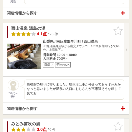
男性
関連情報から探す
西山温泉 湯島の湯
お気に入
りに追加
4.1点
/ 23 件
山梨県 / 南巨摩郡早川町 / 西山温泉
JR身延線身延駅から山交タウシコー4バス奈良田行きで60
分、上湯島下…
営業時間 10:00～18:00
入浴料金 700円～
日帰り
子連れOK
白根館の帰りに寄りました。駐車場は車が停まっておらず休みか
なっと思いましたが温泉の入口におじさんが不思議そうな顔して
見てお…
50代～
男性
関連情報から探す
みとみ笛吹の湯
お気に入
りに追加
3.0点
/ 6 件