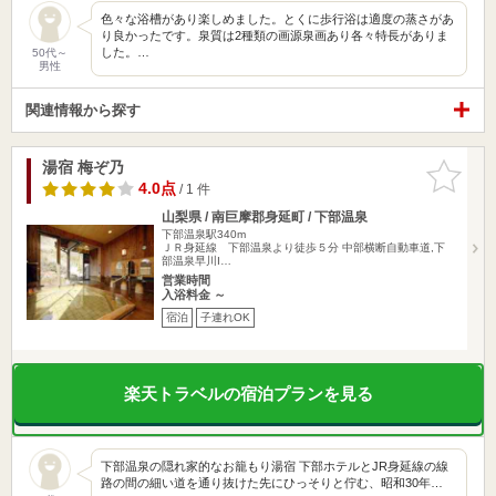
色々な浴槽があり楽しめました。とくに歩行浴は適度の蒸さがあ
り良かったです。泉質は2種類の画源泉画あり各々特長がありま
した。…
50代～
男性
関連情報から探す
湯宿 梅ぞ乃
お気に入
りに追加
4.0点
/ 1 件
山梨県 / 南巨摩郡身延町 / 下部温泉
下部温泉駅340m
ＪＲ身延線 下部温泉より徒歩５分 中部横断自動車道,下
部温泉早川I…
営業時間
入浴料金 ～
宿泊
子連れOK
楽天トラベルの宿泊プランを見る
下部温泉の隠れ家的なお籠もり湯宿 下部ホテルとJR身延線の線
路の間の細い道を通り抜けた先にひっそりと佇む、昭和30年…