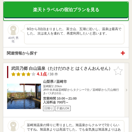
楽天トラベルの宿泊プランを見る
9/2から3泊泊まりました。 富士山、五湖に近いし、温泉は最高で
した。 次は友人を連れて、再度利用したいと思います。
40代 男
性
関連情報から探す
武田乃郷 白山温泉（たけだのさと はくさんおんせん）
お気に入
りに追加
4.1点
/ 38 件
山梨県 / 韮崎市
韮崎駅2.20km
JR中央本線韮崎駅からタクシー7分／韮崎駅から穴山橋行
きバス約10分…
営業時間 10:00～21:00
入浴料金 700円～
日帰り
子連れOK
韮崎旭温泉の帰りに寄りました。旭温泉からクルマで7分くらい
ですね。旭温泉よりは高温でした。でも金気臭は旭温泉よりはあ