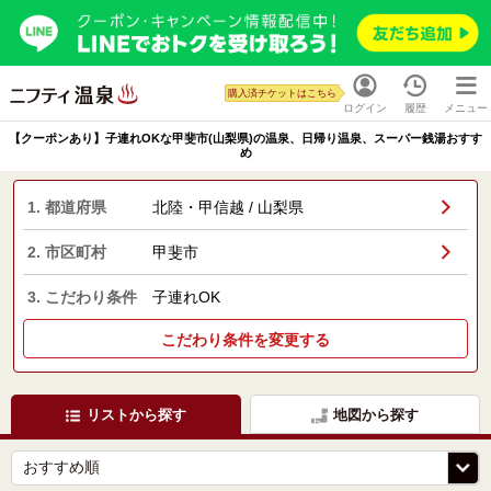
購入済チケットはこちら
ログイン
履歴
メニュー
【クーポンあり】子連れOKな甲斐市(山梨県)の温泉、日帰り温泉、スーパー銭湯おすす
め
1. 都道府県
北陸・甲信越 / 山梨県
2. 市区町村
甲斐市
3. こだわり条件
子連れOK
こだわり条件を変更する
リストから探す
地図から探す