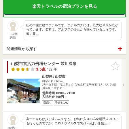
楽天トラベルの宿泊プランを見る
山の中腹に建つホテルです。ホテルの外には、広大な草原が広が
っています。名前は、アルプスの少女から採っているようです。
薄い黄…
～10代
男性
関連情報から探す
山梨市営活力倍増センター 鼓川温泉
お気に入
りに追加
3.5点
/ 32 件
山梨県 / 山梨市
山梨市駅7.60km
JR中央本線「塩山駅」から牧丘町塩平方面行きバスで､鼓
川温泉下車すぐ…
営業時間 10:00～21:00
入浴料金 700円～
日帰り
子連れOK
富士市からは少し遠いんですが、お気に入りの温泉場😽🎶 3/14に
も行ったのですか、コロナウイルスで3月いっぱい休館と…
50代～