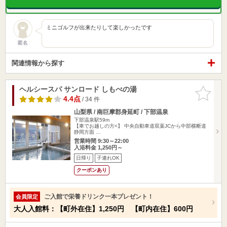
ミニゴルフが出来たりして楽しかったです
匿名
関連情報から探す
ヘルシースパ サンロード しもべの湯
お気に入
りに追加
4.4点
/ 34 件
山梨県 / 南巨摩郡身延町 / 下部温泉
下部温泉駅59m
【車でお越しの方<】 中央自動車道双葉JCから中部横断道
静岡方面 …
営業時間 9:30～22:00
入浴料金 1,250円～
日帰り
子連れOK
クーポンあり
ご入館で栄養ドリンク一本プレゼント！
会員限定
大人入館料：【町外在住】1,250円 【町内在住】600円