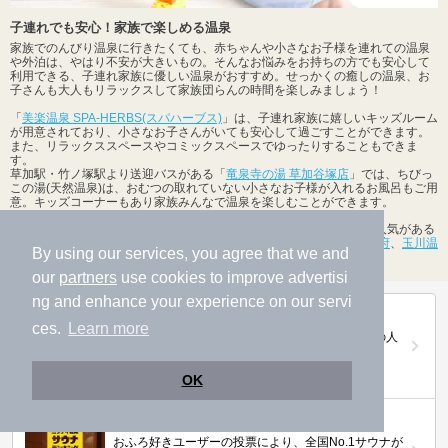
子連れでも安心！家族で楽しめる温泉
家族でのんびり温泉に行きたくても、赤ちゃんや小さなお子様を連れての温泉
や外泊は、やはり不安が大きいもの。そんなお悩みをお持ちの方でも安心して
利用できる、子連れ家族に優しい温泉がおすすめ。せっかくの癒しの温泉、お
子さんも大人もリラックスして家族団らんの時間を楽しみましょう！
「
美楽温泉 SPA-HERBS(スパハーブス)
」は、子連れ家族に嬉しいキッズルーム
が用意されており、小さなお子さんがいても安心して過ごすことができます。
また、リラックススペースやコミックスペースでゆったりすることもできま
す。
草加駅・竹ノ塚駅より送迎バスがある「
竜泉寺の湯 草加谷塚店
」では、ちびっ
この湯(天然温泉)は、おむつの取れていない小さなお子様が入れるお風呂もご用
意。キッズコーナーもあり家族みんなで温泉を楽しむことができます。
甲斐市の子連れOKな温泉、日帰り温泉、スーパー銭湯の中でも特に人気がある
のは、
竜王ラドン温泉 湯～とぴあ
、
ホテルリブマックスBUDGET甲府
、
玉川温
By using our services, you agree that we and
泉
などの施設です。ぜひ一度は足を運んでみてください。
our
partners
use cookies to improve advertisi
ng and enhance your experience on our servi
第20回ニフティ温泉年間ランキング2025
ces.
Learn more
全国約2.2万件の中から頂点に選ばれた、2025年の人
気施設は…
OK
ニフティ温泉 サウナランキング2026
おふろ好きユーザーの投票により、全国No.1サウナが