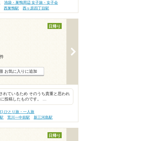
旅
池袋・巣鴨周辺 女子旅・女子会
駅
西巣鴨駅
西ヶ原四丁目駅
日帰り
>
2件
お気に入りに追加
されているため そのうち貴重と思われ
に投稿したものです。 …
京) ひとり旅・一人旅
駅
荒川一中前駅
新三河島駅
日帰り