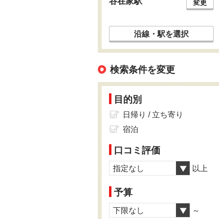
谷在家駅
変更
沿線・駅を選択
検索条件を変更
目的別
日帰り / 立ち寄り
宿泊
口コミ評価
指定なし
以上
予算
下限なし
～