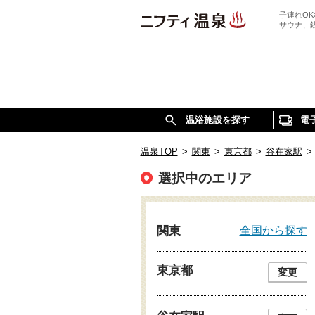
子連れO
サウナ、
温浴施設を探す
電
温泉TOP
>
関東
>
東京都
>
谷在家駅
>
選択中のエリア
全国から探す
関東
東京都
変更