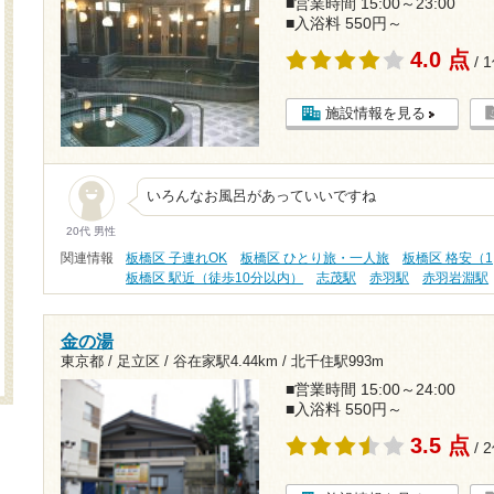
■営業時間 15:00～23:00
■入浴料 550円～
4.0 点
/ 
施設情報を見る
いろんなお風呂があっていいですね
20代 男性
関連情報
板橋区 子連れOK
板橋区 ひとり旅・一人旅
板橋区 格安（1
板橋区 駅近（徒歩10分以内）
志茂駅
赤羽駅
赤羽岩淵駅
金の湯
東京都 / 足立区 /
谷在家駅4.44km
/
北千住駅993m
■営業時間 15:00～24:00
■入浴料 550円～
3.5 点
/ 