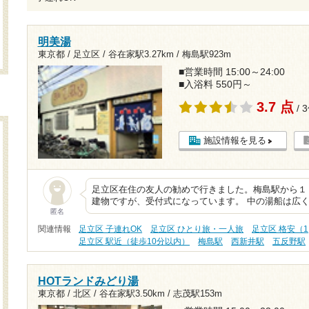
明美湯
東京都 / 足立区 /
谷在家駅3.27km
/
梅島駅923m
■営業時間 15:00～24:00
■入浴料 550円～
3.7 点
/ 
施設情報を見る
足立区在住の友人の勧めで行きました。梅島駅から１
建物ですが、受付式になっています。 中の湯船は広
匿名
関連情報
足立区 子連れOK
足立区 ひとり旅・一人旅
足立区 格安（1
足立区 駅近（徒歩10分以内）
梅島駅
西新井駅
五反野駅
HOTランドみどり湯
東京都 / 北区 /
谷在家駅3.50km
/
志茂駅153m