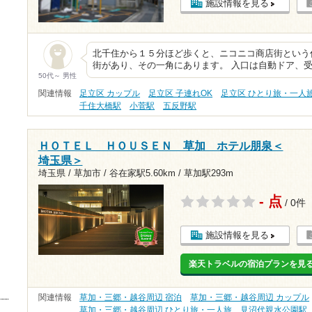
施設情報を見る
北千住から１５分ほど歩くと、ニコニコ商店街という
街があり、その一角にあります。 入口は自動ドア、
50代～ 男性
関連情報
足立区 カップル
足立区 子連れOK
足立区 ひとり旅・一人
千住大橋駅
小菅駅
五反野駅
ＨＯＴＥＬ ＨＯＵＳＥＮ 草加 ホテル朋泉＜
埼玉県＞
埼玉県 / 草加市 /
谷在家駅5.60km
/
草加駅293m
- 点
/ 0件
施設情報を見る
楽天トラベルの宿泊プランを見
関連情報
草加・三郷・越谷周辺 宿泊
草加・三郷・越谷周辺 カップル
草加・三郷・越谷周辺 ひとり旅・一人旅
見沼代親水公園駅