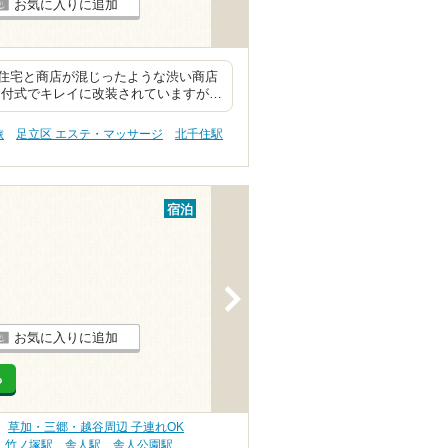
お気に入りに追加
住宅と商店が混じったような渋い商店
受付式でキレイに改装されていますが…
旅
足立区 エステ・マッサージ
北千住駅
宿泊
>
お気に入りに追加
る
草加・三郷・越谷周辺 子連れOK
竹ノ塚駅
舎人駅
舎人公園駅