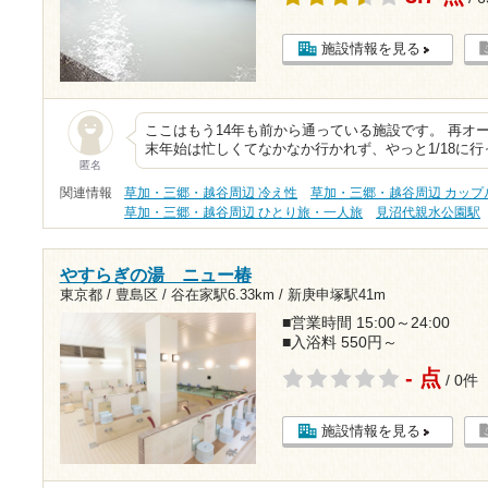
施設情報を見る
ここはもう14年も前から通っている施設です。 再オ
末年始は忙しくてなかなか行かれず、やっと1/18に行
匿名
関連情報
草加・三郷・越谷周辺 冷え性
草加・三郷・越谷周辺 カップ
草加・三郷・越谷周辺 ひとり旅・一人旅
見沼代親水公園駅
やすらぎの湯 ニュー椿
東京都 / 豊島区 /
谷在家駅6.33km
/
新庚申塚駅41m
■営業時間 15:00～24:00
■入浴料 550円～
- 点
/ 0件
施設情報を見る