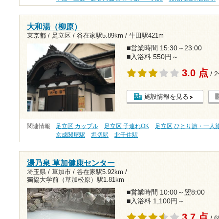
大和湯（柳原）
東京都 / 足立区 /
谷在家駅5.89km
/
牛田駅421m
■営業時間 15:30～23:00
■入浴料 550円～
3.0 点
/ 
施設情報を見る
関連情報
足立区 カップル
足立区 子連れOK
足立区 ひとり旅・一人
京成関屋駅
堀切駅
北千住駅
湯乃泉 草加健康センター
埼玉県 / 草加市 /
谷在家駅5.92km
/
獨協大学前（草加松原）駅1.81km
■営業時間 10:00～翌8:00
■入浴料 1,100円～
3.7 点
/ 