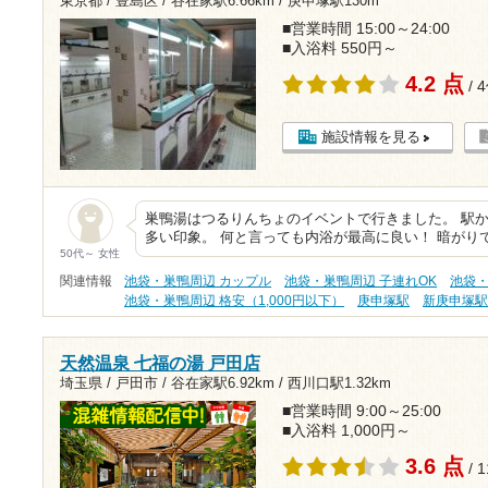
東京都 / 豊島区 /
谷在家駅6.66km
/
庚申塚駅130m
■営業時間 15:00～24:00
■入浴料 550円～
4.2 点
/ 
施設情報を見る
巣鴨湯はつるりんちょのイベントで行きました。 駅か
多い印象。 何と言っても内浴が最高に良い！ 暗がり
50代～ 女性
関連情報
池袋・巣鴨周辺 カップル
池袋・巣鴨周辺 子連れOK
池袋・
池袋・巣鴨周辺 格安（1,000円以下）
庚申塚駅
新庚申塚
天然温泉 七福の湯 戸田店
埼玉県 / 戸田市 /
谷在家駅6.92km
/
西川口駅1.32km
■営業時間 9:00～25:00
■入浴料 1,000円～
3.6 点
/ 