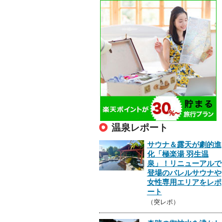
温泉レポート
サウナ＆露天が劇的進
化「極楽湯 羽生温
泉」！リニューアルで
登場のバレルサウナや
女性専用エリアをレポ
ート
（突レポ）