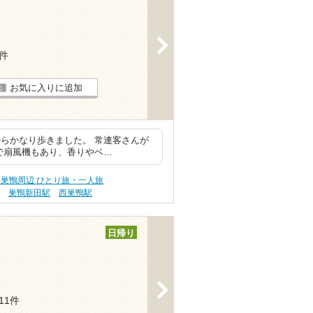
>
4件
お気に入りに追加
らかなり歩きました。 常連客さんが
で扇風機もあり、香りやベ…
巣鴨周辺 ひとり旅・一人旅
駅
巣鴨新田駅
西巣鴨駅
日帰り
>
111件