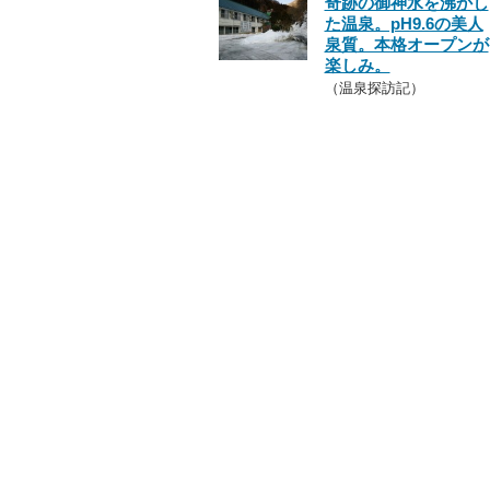
奇跡の御神水を沸かし
た温泉。pH9.6の美人
泉質。本格オープンが
楽しみ。
（温泉探訪記）