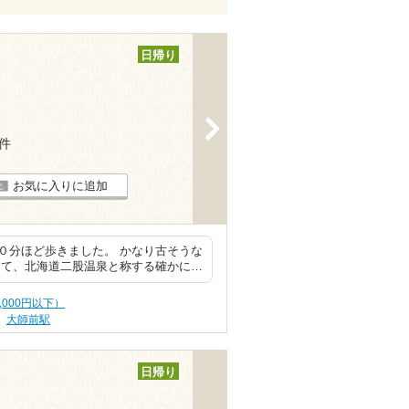
日帰り
>
3件
お気に入りに追加
０分ほど歩きました。 かなり古そうな
くて、北海道二股温泉と称する確かに…
,000円以下）
大師前駅
日帰り