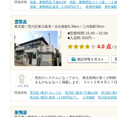
関連情報
池袋・巣鴨周辺 子連れOK
池袋・巣鴨周辺 ひとり旅・一人
池袋・巣鴨周辺 格安（1,000円以下）
新庚申塚駅
庚申塚
雲翠泉
東京都 / 荒川区東日暮里 /
谷在家駅6.36km
/
三河島駅361m
■営業時間 15:00～22:00
■入浴料 550円～
4.0 点
/ 
施設情報を見る
現在のシステムになってから、過去投稿の多くが削除
るものをなるべく掲載します。 ２０１５年８月１７日
～10代 男性
関連情報
荒川区 (東京) カップル
荒川区 (東京) 子連れOK
荒川区 (東
荒川区 (東京) 格安（1,000円以下）
三河島駅
荒川区役所前
巣鴨湯