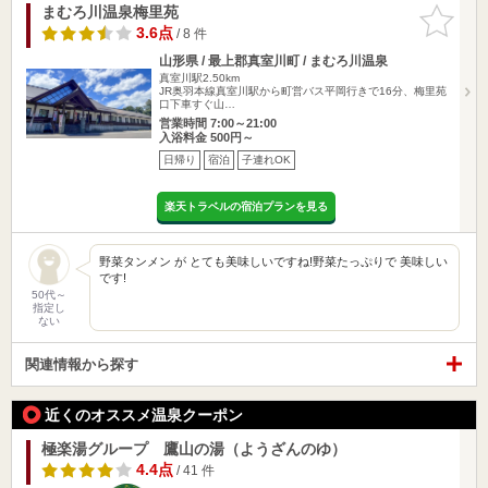
まむろ川温泉梅里苑
お気に入
りに追加
3.6点
/ 8 件
山形県 / 最上郡真室川町 / まむろ川温泉
真室川駅2.50km
JR奥羽本線真室川駅から町営バス平岡行きで16分、梅里苑
口下車すぐ山…
営業時間 7:00～21:00
入浴料金 500円～
日帰り
宿泊
子連れOK
楽天トラベルの宿泊プランを見る
野菜タンメン が とても美味しいですね!野菜たっぷりで 美味しい
です!
50代～
指定し
ない
関連情報から探す
近くのオススメ温泉クーポン
極楽湯グループ 鷹山の湯（ようざんのゆ）
4.4点
/ 41 件