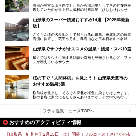
温泉が豊富な山形県でも、昔から湯治場としてその存在感を
現していたのが最上郡大蔵村の肘折温泉（ひじおりおんせ
ん）です。
今回はその肘折温泉の「若松屋 村井六助旅館」に宿泊した
山形県のスーパー銭湯おすすめ14選 【2025年最新
体験レポートとおすすめの温泉宿を2軒ご紹介します。
版】
鄙びた風情があり、源泉掛け流しの旅館も多い肘折温泉は、
じっくり名湯に浸かって癒されたい方にぴったりの温泉地で
さくらんぼの名産地として知られる山形県。東北地方の日本
す。
海側に位置し、蔵王や月山、鳥海山など日本百名山の名峰や
最上川が彩る、自然の美しい地域です。かの松尾芭蕉は「奥
の細道」全行程の1/3にあたる期間を山形県で過ごしたとい
山形県でサウナがオススメの温泉・銭湯・スパ10選
われることからも、山形の深い魅力がうかがえます。
山形県はまた、県内全域に多様な温泉があり、35ある市町
最近ではサウナに関する雑誌や漫画も発売されるなど、ファ
村のすべてで温泉が湧いているという温泉県。そんな山形県
ンが増えているサウナ。
でぜひチェックしたいスーパー銭湯をご紹介します。
しかしサウナは一口にサウナと言っても、ドライサウナ、ス
チームサウナ、塩サウナなどが存在し、施設によって様々な
桜の下で「人間将棋」を見よう！ 山形県天童市の
こだわりを持つ施設も増えています。
おすすめ温泉5選
今回はそんな今話題のサウナが楽しめる、山形県内にあるオ
ススメ温泉・銭湯・スパを10件まとめてご紹介します。
桜前線が北上し、そろそろ東北が桜色に染まりはじめます。
桜の名所は東北にもたくさんありますが、その中でも行って
みたいのは、なんといっても山形県天童市の舞鶴山。
舞鶴山の山頂まで軽いハイキングの気分で登れば、そこでは
ニフティ温泉ニュースTOPへ
なんと「人間将棋」が行われているのです！
おすすめのアクティビティ情報
「人間将棋」とは昭和31年から毎年春に山形県天童市で行
われている一大イベントで、甲冑や着物姿の武者に扮した人
間が将棋の駒となり、対局を行っているのです。
【山形県・鮭川村】2月15日（土）開催！フルコース！さけがわ友