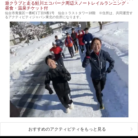
遊クラブと走る鮭川エコパーク周辺スノートレイルランニング・
人気漫画「３月のライオン」の中でもこの人間将棋のシーン
昼食・温泉チケット付
が描かれ、「坊」こと二海堂氏の甲冑のあまりの似合いっぷ
りに、思わず吹き出してしまった読者もいることでしょう。
仙台市青葉区一番町1丁目9番1号 仙台トラストタワー18階 ※住所は、共同運営す
るアクティビティジャパン東北の住所になります。
2017年は4月22日（土）・23日（日）に舞鶴山の頂上で行
われます。また、23日は「天童百面指し」が行われ、人間
将棋終了後、小学生以上の一般市民がプロ棋士と対局するこ
とができます。
天童市には温泉も多数あるので、桜と人間将棋を見た後はゆ
っくり温泉に浸かってはいかがでしょうか。
今回は山形県天童市のおすすめ温泉をご紹介します！
おすすめのアクティビティをもっと見る