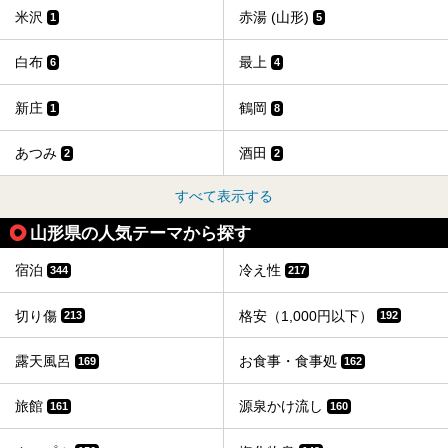
米沢
赤湯 (山形)
1
5
白布
最上
6
4
新庄
鶴岡
1
8
あつみ
酒田
2
2
すべて表示する
山形県の人気テーマから探す
宿泊
冷え性
344
217
切り傷
格安（1,000円以下）
213
192
露天風呂
お食事・食事処
169
162
旅館
源泉かけ流し
161
160