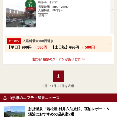
山形県 / 米沢市
営業時間 8:00～23:00
入浴料金 600円～
日帰り
入浴料最大100円引き
クーポン
【平日】
600円
→
580円
【土日祝】
680円
→
580円
他にも1種類のクーポンがあります
1
1
件中 1件～1件を表示
山形県のニフティ温泉ニュース
肘折温泉「若松屋 村井六助旅館」宿泊レポート＆
湯治におすすめの温泉宿2選