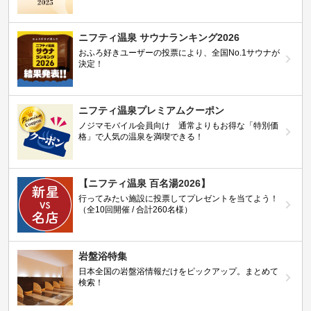
ニフティ温泉 サウナランキング2026
おふろ好きユーザーの投票により、全国No.1サウナが
決定！
ニフティ温泉プレミアムクーポン
ノジマモバイル会員向け 通常よりもお得な「特別価
格」で人気の温泉を満喫できる！
【ニフティ温泉 百名湯2026】
行ってみたい施設に投票してプレゼントを当てよう！
（全10回開催 / 合計260名様）
岩盤浴特集
日本全国の岩盤浴情報だけをピックアップ。まとめて
検索！