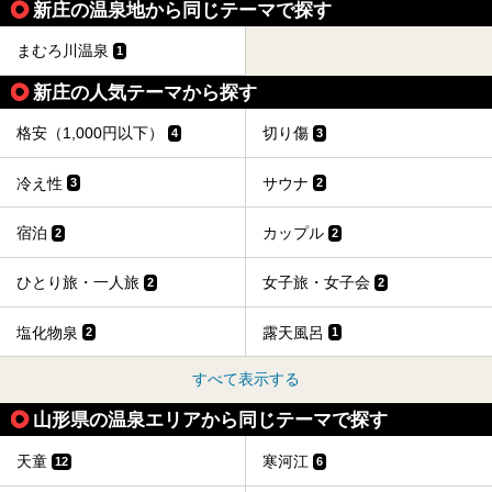
新庄の温泉地から同じテーマで探す
まむろ川温泉
1
新庄の人気テーマから探す
格安（1,000円以下）
切り傷
4
3
冷え性
サウナ
3
2
宿泊
カップル
2
2
ひとり旅・一人旅
女子旅・女子会
2
2
塩化物泉
露天風呂
2
1
すべて表示する
山形県の温泉エリアから同じテーマで探す
天童
寒河江
12
6