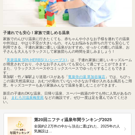
子連れでも安心！家族で楽しめる温泉
家族でのんびり温泉に行きたくても、赤ちゃんや小さなお子様を連れての温泉
や外泊は、やはり不安が大きいもの。そんなお悩みをお持ちの方でも安心して
利用できる、子連れ家族に優しい温泉がおすすめ。せっかくの癒しの温泉、お
子さんも大人もリラックスして家族団らんの時間を楽しみましょう！
「
美楽温泉 SPA-HERBS(スパハーブス)
」は、子連れ家族に嬉しいキッズルーム
が用意されており、小さなお子さんがいても安心して過ごすことができます。
また、リラックススペースやコミックスペースでゆったりすることもできま
す。
草加駅・竹ノ塚駅より送迎バスがある「
竜泉寺の湯 草加谷塚店
」では、ちびっ
この湯(天然温泉)は、おむつの取れていない小さなお子様が入れるお風呂もご用
意。キッズコーナーもあり家族みんなで温泉を楽しむことができます。
新庄の子連れOKな温泉、日帰り温泉、スーパー銭湯の中でも特に人気があるの
は、
まむろ川温泉梅里苑
などの施設です。ぜひ一度は足を運んでみてくださ
い。
第20回ニフティ温泉年間ランキング2025
全国約2.2万件の中から頂点に選ばれた、2025年の人
気施設は…