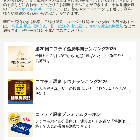
ドのお部屋と、露天風呂付きの豪華なお部屋が用意されているので、そのとき
の予算などに合わせ、ぴったりのお部屋を選ぶことができます。千葉県浦安市
の「
スパ＆ホテル 舞浜ユーラシア」
は、都心やテーマパークにも近く、和洋
様々な種類のお部屋から選ぶことができます。
新庄の宿泊できる温泉、日帰り温泉、スーパー銭湯の中でも特に人気があるの
は、
高見屋 最上川別邸 紅（旧 臨江亭 滝沢屋）
、
まむろ川温泉梅里苑
などの
施設です。ぜひ一度は足を運んでみてください。
第20回ニフティ温泉年間ランキング2025
全国約2.2万件の中から頂点に選ばれた、2025年の人
気施設は…
ニフティ温泉 サウナランキング2026
おふろ好きユーザーの投票により、全国No.1サウナが
決定！
ニフティ温泉プレミアムクーポン
ノジマモバイル会員向け 通常よりもお得な「特別価
格」で人気の温泉を満喫できる！