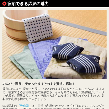
宿泊できる温泉の魅力
のんびり温泉に浸かった後はそのまま贅沢に宿泊！
温泉にのんびり浸かった後に、ついそのまま泊まりたくなることもありますよ
ね。宿泊できるお部屋付きの温泉なら、そんな時でも安心！温泉後はリラック
ス効果で、普段よりもぐっすり眠れるようになるとも言われていますので、是
非宿泊利用も検討してみましょう。
箱根湯本の
「天成園」
は、日帰り利用だけでなく宿泊も可能です。スタンダー