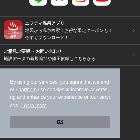
ニフティ温泉アプリ
地図から温泉検索！お得な限定クーポンも！
今すぐダウンロード！
ご意見ご要望 ・お問い合わせ
施設データの新規追加や修正依頼もこちらから
スマートフォン
/
PC
加盟店募集（資料請求）
広告出稿のご案内
By using our services, you agree that we and
our
partners
use cookies to improve advertisi
利用規約
ライフスタイルMEMBERS+規約
ng and enhance your experience on our servi
特定商取引法に基づく表記
ヘルプ
採用情報
ces.
Learn more
運営会社
個人情報保護ポリシー
©NIFTY Lifestyle Co., Ltd.
OK