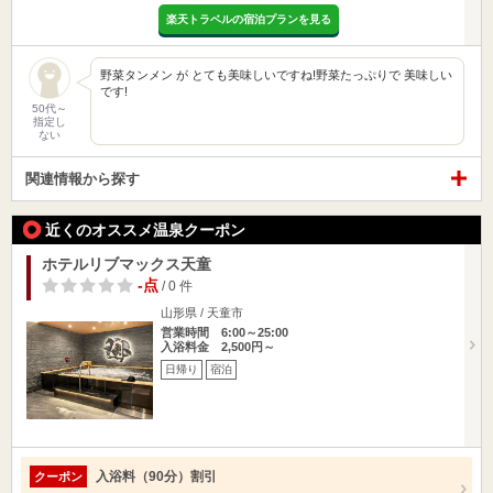
楽天トラベルの宿泊プランを見る
野菜タンメン が とても美味しいですね!野菜たっぷりで 美味しい
です!
50代～
指定し
ない
関連情報から探す
近くのオススメ温泉クーポン
ホテルリブマックス天童
-点
/ 0 件
山形県 / 天童市
営業時間 6:00～25:00
入浴料金 2,500円～
日帰り
宿泊
入浴料（90分）割引
クーポン