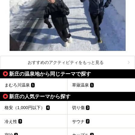
おすすめのアクティビティをもっと見る
新庄の温泉地から同じテーマで探す
まむろ川温泉
草薙温泉
1
1
新庄の人気テーマから探す
格安（1,000円以下）
切り傷
4
3
冷え性
サウナ
3
2
2
2