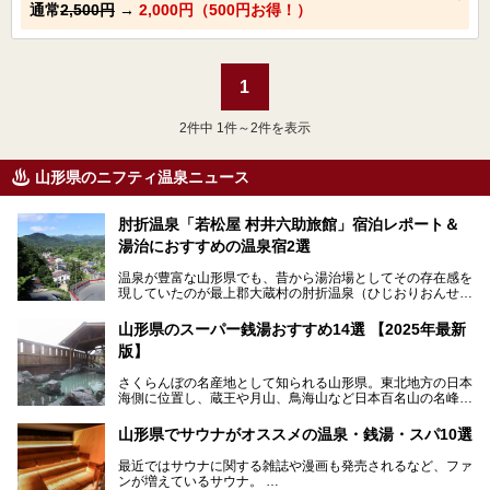
通常
2,500円
→
2,000円（500円お得！）
1
2
件中 1件～2件を表示
山形県のニフティ温泉ニュース
肘折温泉「若松屋 村井六助旅館」宿泊レポート＆
湯治におすすめの温泉宿2選
温泉が豊富な山形県でも、昔から湯治場としてその存在感を
現していたのが最上郡大蔵村の肘折温泉（ひじおりおんせ
ん）です。
今回はその肘折温泉の「若松屋 村井六助旅館」に宿泊した
山形県のスーパー銭湯おすすめ14選 【2025年最新
体験レポートとおすすめの温泉宿を2軒ご紹介します。
版】
鄙びた風情があり、源泉掛け流しの旅館も多い肘折温泉は、
じっくり名湯に浸かって癒されたい方にぴったりの温泉地で
さくらんぼの名産地として知られる山形県。東北地方の日本
す。
海側に位置し、蔵王や月山、鳥海山など日本百名山の名峰や
最上川が彩る、自然の美しい地域です。かの松尾芭蕉は「奥
の細道」全行程の1/3にあたる期間を山形県で過ごしたとい
山形県でサウナがオススメの温泉・銭湯・スパ10選
われることからも、山形の深い魅力がうかがえます。
山形県はまた、県内全域に多様な温泉があり、35ある市町
最近ではサウナに関する雑誌や漫画も発売されるなど、ファ
村のすべてで温泉が湧いているという温泉県。そんな山形県
ンが増えているサウナ。
でぜひチェックしたいスーパー銭湯をご紹介します。