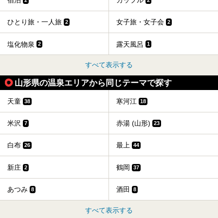
宿泊
カップル
ひとり旅・一人旅
女子旅・女子会
2
2
塩化物泉
露天風呂
2
1
すべて表示する
山形県の温泉エリアから同じテーマで探す
天童
寒河江
38
18
米沢
赤湯 (山形)
7
23
白布
最上
26
44
新庄
鶴岡
2
37
あつみ
酒田
8
8
すべて表示する