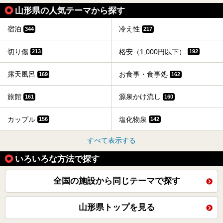
山形県の人気テーマから探す
宿泊
冷え性
344
217
切り傷
格安（1,000円以下）
213
192
露天風呂
お食事・食事処
169
162
旅館
源泉かけ流し
161
160
カップル
塩化物泉
156
142
すべて表示する
いろいろな方法で探す
全国の施設から同じテーマで探す
山形県トップを見る