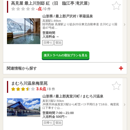
高見屋 最上川別邸 紅（旧 臨江亭 滝沢屋）
お気に入
りに追加
-点
/ 0 件
山形県 / 最上郡戸沢村 / 草薙温泉
高屋駅1.66km
陸羽西線 高屋駅より徒歩20分東北自動車道 古川ICより国
道47号経…
営業時間
入浴料金 ～
日帰り
宿泊
楽天トラベルの宿泊プランを見る
関連情報から探す
まむろ川温泉梅里苑
お気に入
りに追加
3.6点
/ 8 件
山形県 / 最上郡真室川町 / まむろ川温泉
真室川駅2.50km
JR奥羽本線真室川駅から町営バス平岡行きで16分、梅里苑
口下車すぐ山…
営業時間 7:00～21:00
入浴料金 500円～
日帰り
宿泊