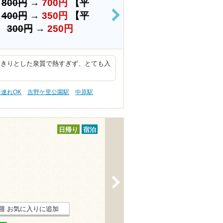
料
800円
→
700円
【平
）
400円
→
350円
【平
>
）
300円
→
250円
っきりとした泉質で熱すぎず、とても入
。
子連れOK
吉野ケ里公園駅
中原駅
日帰り
宿泊
>
お気に入りに追加