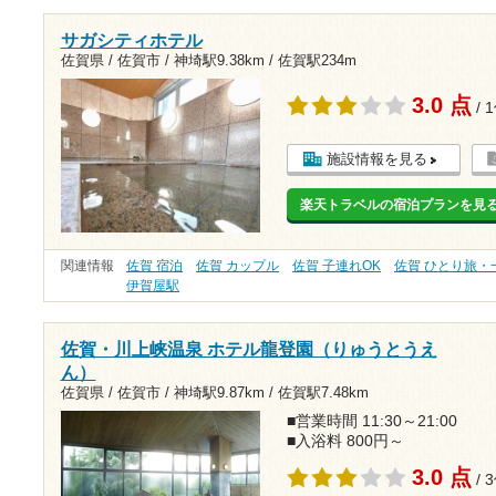
サガシティホテル
佐賀県 / 佐賀市 /
神埼駅9.38km
/
佐賀駅234m
3.0 点
/ 
施設情報を見る
楽天トラベルの宿泊プランを見
関連情報
佐賀 宿泊
佐賀 カップル
佐賀 子連れOK
佐賀 ひとり旅・
伊賀屋駅
佐賀・川上峡温泉 ホテル龍登園（りゅうとうえ
ん）
佐賀県 / 佐賀市 /
神埼駅9.87km
/
佐賀駅7.48km
■営業時間 11:30～21:00
■入浴料 800円～
3.0 点
/ 