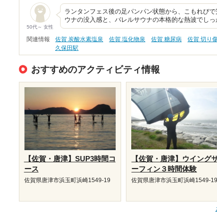
ランタンフェス後の足パンパン状態から、こもれびで完
ウナの没入感と、バレルサウナの本格的な熱波でしっ
50代～ 女性
関連情報
佐賀 炭酸水素塩泉
佐賀 塩化物泉
佐賀 糖尿病
佐賀 切り
久保田駅
おすすめのアクティビティ情報
【佐賀・唐津】SUP3時間コ
【佐賀・唐津】ウイング
ース
ーフィン３時間体験
佐賀県唐津市浜玉町浜崎1549-19
佐賀県唐津市浜玉町浜崎1549-1