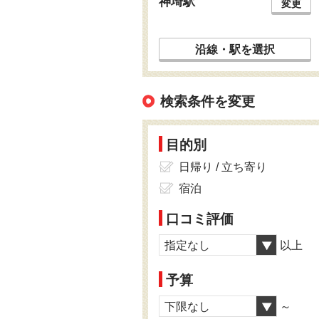
神埼駅
変更
沿線・駅を選択
検索条件を変更
目的別
日帰り / 立ち寄り
宿泊
口コミ評価
指定なし
以上
予算
下限なし
～