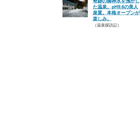
奇跡の御神水を沸かし
た温泉。pH9.6の美人
泉質。本格オープンが
楽しみ。
（温泉探訪記）