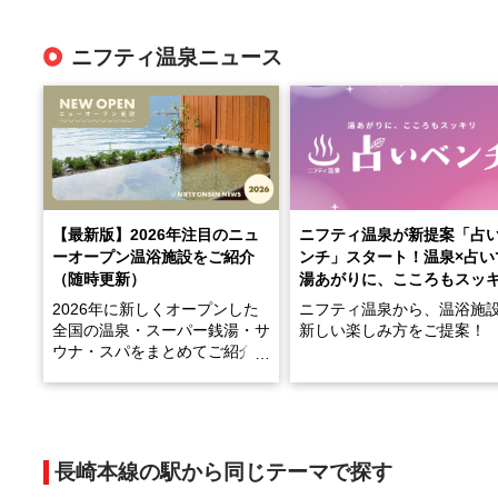
ニフティ温泉ニュース
【最新版】2026年注目のニュ
ニフティ温泉が新提案「占
ーオープン温浴施設をご紹介
ンチ」スタート！温泉×占い
（随時更新）
湯あがりに、こころもスッ
2026年に新しくオープンした
ニフティ温泉から、温浴施
全国の温泉・スーパー銭湯・サ
新しい楽しみ方をご提案！
ウナ・スパをまとめてご紹介！
※随時更新しています
温泉で体を癒したあとに、
でこころもスッキリ──そん
天然温泉や露天風呂、注目のサ
新体験が楽しめる「占いベ
ウナなど、こだわりの魅力がつ
チ」を展開中♨
まったスポットが続々登場して
長崎本線の駅から同じテーマで探す
います。
手相やタロットなど気軽に