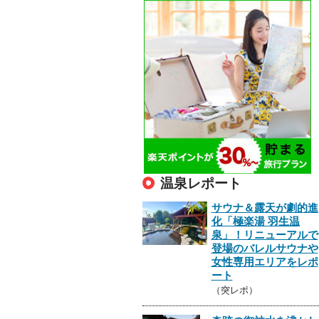
温泉レポート
サウナ＆露天が劇的進
化「極楽湯 羽生温
泉」！リニューアルで
登場のバレルサウナや
女性専用エリアをレポ
ート
（突レポ）