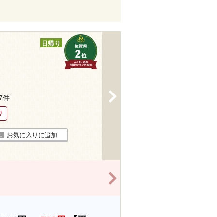
日帰り
>
27件
り
お気に入りに追加
>