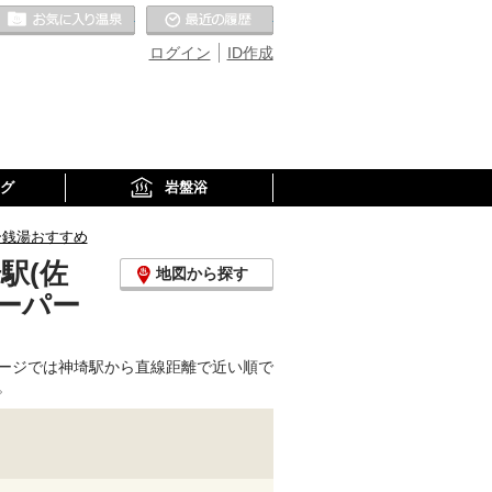
お気に入りの温泉
最近の履歴
ログイン
ID作成
グ
岩盤浴
ー銭湯おすすめ
駅(佐
地図から探す
ーパー
ージでは神埼駅から直線距離で近い順で
。