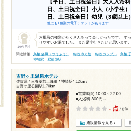
【平日、土日祝全日】大人入浴
日、土日祝全日】小人（小学生
日、土日祝全日】幼児（3歳以上
他にも1種類の電子チケットがあります
お風呂の種類がたくさんあって楽しかったです。 す
りやすいお湯でした。 また是非行きたいと思います
20代 男性
関連情報
鳥栖 痛風（つうふう）
鳥栖 冷え性
鳥栖 カップル
鳥栖 
神埼駅
肥前麓駅
吉野ヶ里温泉ホテル
佐賀県 / 三養基郡上峰町 /
神埼駅4.12km
/
吉野ケ里公園駅1.70km
■営業時間 10:00～22:00
■入浴料 800円～
- 点
/ 0件
施設情報を見る