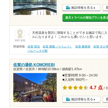
施設情報を見る
楽天トラベルの宿泊プランを見
天然温泉を贅沢に堪能することができる施設で気に入
ルになりますよ！ これからも通いたいと思います。
20代 女性
関連情報
佐賀 宿泊
佐賀 痛風（つうふう）
佐賀 糖尿病
佐賀 冷え
バルーンさが駅
佐賀の湯処 KOMOREBI
佐賀県 / 佐賀市 /
神埼駅10.58km
/
鍋島駅1.47km
■営業時間 9:00～24:00
■入浴料 980円～
4.7 点
/ 
施設情報を見る