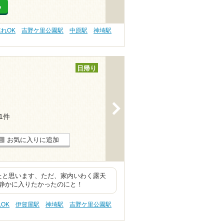
る
連れOK
吉野ケ里公園駅
中原駅
神埼駅
日帰り
>
21件
お気に入りに追加
たと思います、ただ、家内いわく露天
静かに入りたかったのにと！
OK
伊賀屋駅
神埼駅
吉野ケ里公園駅