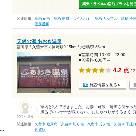
楽天トラベルの宿泊プランを見
関連情報
鳥栖 宿泊
鳥栖 痛風（つうふう）
鳥栖 カップル
鳥栖 子
肥前麓駅
天然の湯 あおき温泉
福岡県 / 久留米市 /
神埼駅9.15km
/
大溝駅3.86km
■営業時間 10:00～22:00
■入浴料 600円～
4.2 点
/ 
施設情報を見る
家内と2人で行きました。お湯 施設 清潔さ良かっ
風呂でのマナーが良くない、おしゃべりがうるさくて
50代～ 男性
関連情報
久留米 糖尿病
久留米 切り傷
久留米 冷え性
久留米 子連れ
佐賀駅