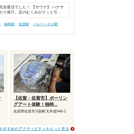
全復活でした！ 【サウナ】 ハナサ
かり発汗。足のむくみがスッと引…
傷
鍋島駅
佐賀駅
バルーンさが駅
サ
【佐賀・佐賀市】ポーリン
グアート体験！独特...
9
佐賀県佐賀市川副町犬井道946-2
おすすめのアクティビティをもっと見る