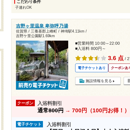
こだわり条件
子連れOK
吉野ヶ里温泉 卑弥呼乃湯
佐賀県 / 三養基郡上峰町 /
神埼駅4.11km
/
吉野ケ里公園駅1.69km
■営業時間 10:00～22:00
■入浴料 800円～
3.6 点
/ 
電子チケットあり
クーポンあ
施設情報を見る
入浴料割引
クーポン
通常
800円
→
700円（100円お得！）
入浴料割引
電子チケット