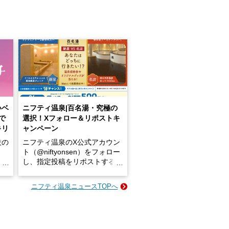
いベ
ニフティ温泉|百名湯・究極の
で
選択！Xフォロー＆リポストキ
キリ
ャンペーン
設の
ニフティ温泉のX公式アカウン
ト（@niftyonsen）をフォロー
し、指定投稿をリポストする
占い
と、抽選で各回26（ふろ）名
な
様（合計260名様）に選べるe-
ニフティ温泉ニュースTOPへ
ン
GIFT500円分をプレゼントい
たします。
楽し