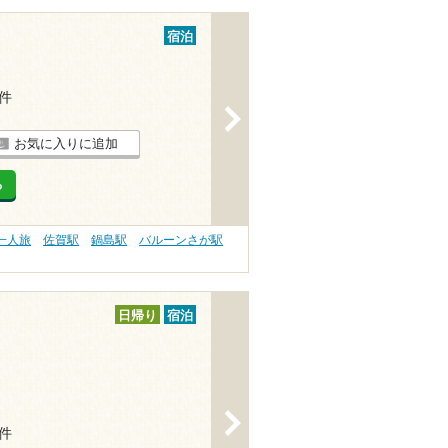
宿泊
1件
>
お気に入りに追加
る
一人旅
佐賀駅
鍋島駅
バルーンさが駅
日帰り
宿泊
>
3件