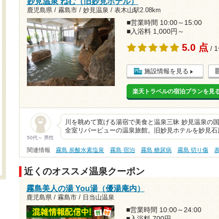
妙見温泉 ねむ（旧妙見ホテル）
鹿児島県 / 霧島市 / 妙見温泉 /
表木山駅2.08km
■営業時間 10:00～15:00
■入浴料 1,000円～
5.0 点
/ 
施設情報を見る
楽天トラベルの宿泊プランを見
川を眺めて寛げる湯宿で美食と温泉三昧 妙見温泉の国
全室リバービューの温泉旅館。旧妙見ホテルを妙見石原
50代～ 男性
関連情報
霧島 炭酸水素塩泉
霧島 宿泊
霧島 糖尿病
霧島 切り傷
近くのオススメ温泉クーポン
霧島美人の湯 You湯（優湯庵内）
鹿児島県 / 霧島市 / 日当山温泉
■営業時間 10:00～24:00
■入浴料 700円