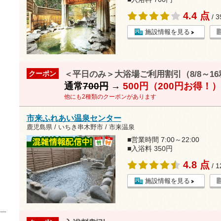
4.4 点
/ 
施設情報を見る
＜平日のみ＞大浴場ご利用割引（8/8～1
クーポン
通常
700円
→
500円（200円お得！）
他にも2種類のクーポンがあります
市来ふれあい温泉センター
鹿児島県 / いちき串木野市 / 市来温泉
■営業時間 7:00～22:00
■入浴料 350円
4.8 点
/ 
施設情報を見る