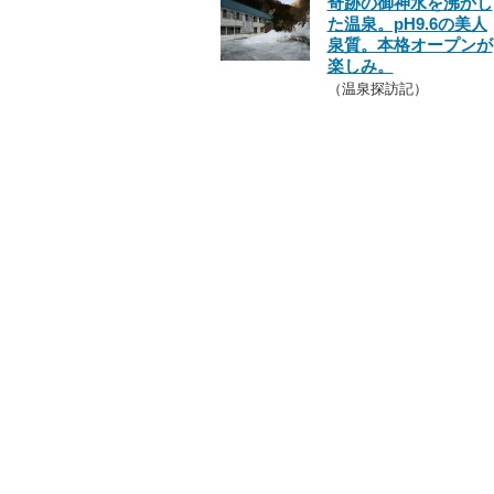
奇跡の御神水を沸かし
た温泉。pH9.6の美人
泉質。本格オープンが
楽しみ。
（温泉探訪記）