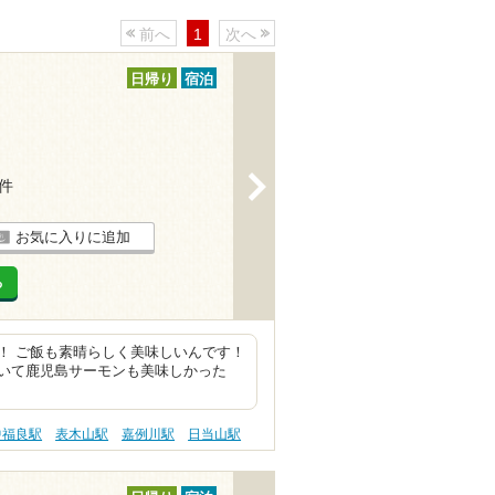
前へ
1
次へ
日帰り
宿泊
>
2件
お気に入りに追加
る
！ ご飯も素晴らしく美味しいんです！
いて鹿児島サーモンも美味しかった
中福良駅
表木山駅
嘉例川駅
日当山駅