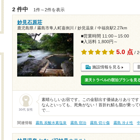
2 件中
1件～2件を表示
妙見石原荘
鹿児島県 / 霧島市隼人町嘉例川 / 妙見温泉 /
中福良駅2.27km
■営業時間 11:00～15:00
■入浴料 1,800円～
5.0 点
/ 
施設情報を見る
楽天トラベルの宿泊プランを見
素晴らしいお宿です。この金額出す価値ありありです
なんといっても、死角がない！首折れ鯖も脂が乗って
30代 女性
で…
関連情報
霧島 炭酸水素塩泉
霧島 宿泊
霧島 切り傷
霧島 冷え性