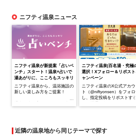
ニフティ温泉ニュース
ニフティ温泉が新提案「占いベ
ニフティ温泉|百名湯・究極
ンチ」スタート！温泉×占いで
選択！Xフォロー＆リポスト
湯あがりに、こころもスッキリ
ャンペーン
ニフティ温泉から、温浴施設の
ニフティ温泉のX公式アカウ
新しい楽しみ方をご提案！
ト（@niftyonsen）をフォ
し、指定投稿をリポストす
温泉で体を癒したあとに、占い
と、抽選で各回26（ふろ）
でこころもスッキリ──そんな
様（合計260名様）に選べる
新体験が楽しめる「占いベン
GIFT500円分をプレゼント
チ」を展開中♨
たします。
近隣の温泉地から同じテーマで探す
手相やタロットなど気軽に楽し