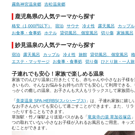
める占いで、“ととのう”おふろ
霧島神宮温泉郷
吉松温泉郷
時間を、もっと特別に。
鹿児島県の人気テーマから探す
格安（1,000円以下）
宿泊
サウナ
冷え性
露天風呂
カップル
お食事・食事処
ホテル
貸切風呂、個室風呂
切り傷
家族風呂
妙見温泉の人気テーマから探す
宿泊
露天風呂
カップル
冷え性
旅館
貸切風呂、個室風呂
格
エステ・マッサージ
お食事・食事処
切り傷
ひとり旅・一人旅
子連れでも安心！家族で楽しめる温泉
家族でのんびり温泉に行きたくても、赤ちゃんや小さなお子様を
きいもの。そんなお悩みをお持ちの方でも安心して利用できる、
っかくの癒しの温泉、お子さんも大人もリラックスして家族団ら
「
美楽温泉 SPA-HERBS(スパハーブス)
」は、子連れ家族に嬉し
なお子さんがいても安心して過ごすことができます。また、リラ
ったりすることもできます。
草加駅・竹ノ塚駅より送迎バスがある「
竜泉寺の湯 草加谷塚店
」
つの取れていない小さなお子様が入れるお風呂もご用意。キッズ
むことができます。