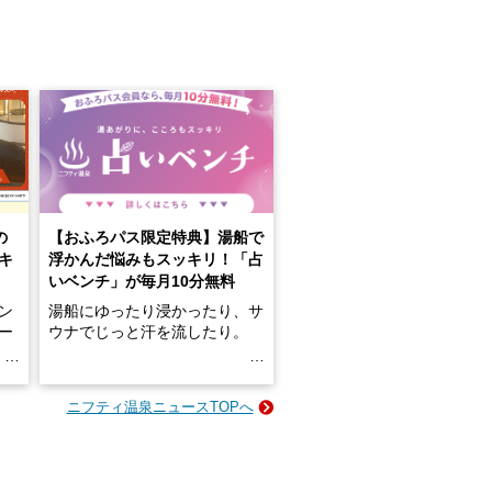
の
【おふろパス限定特典】湯船で
キ
浮かんだ悩みもスッキリ！「占
いベンチ」が毎月10分無料
ン
湯船にゆったり浸かったり、サ
ロー
ウナでじっと汗を流したり。
る
名
e-
ニフティ温泉ニュースTOPへ
い
そんな「一人でぼんやり過ごす
時間」、ふだん後回しにしてい
た「これからのこと」や「ちょ
っとした悩み」が、頭に浮かん