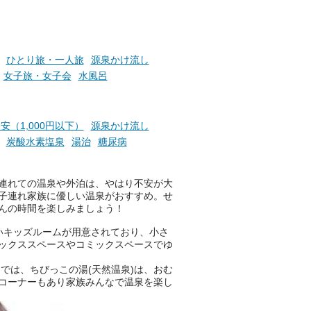
でくることはありませんか？
お風呂でリラックスしているか
ひとり旅・一人旅
源泉かけ流し
らこそ向き合える、大切な自分
女子旅・女子会
水風呂
の本音。
そんな心のつぶやきを、湯あが
りの温まった心のまま相談でき
安（1,000円以下）
源泉かけ流し
たら素敵ですよね。
炭酸水素塩泉
湯治
糖尿病
連れての温泉や外泊は、やはり不安が大
ニフティ温泉の「占いベンチ」
子連れ家族に優しい温泉がおすすめ。せ
は、そんなあなたの心のつぶや
んの時間を楽しみましょう！
きをプロの占い師に相談するこ
とができるサービスです。
いキッズルームが用意されており、小さ
ックススペースやコミックスペースでゆ
では、ちびっこの湯(天然温泉)は、おむ
おふろパス会員様なら、この特
コーナーもあり家族みんなで温泉を楽し
別なひとときを「毎月10分無
料」でご利用いただけます。