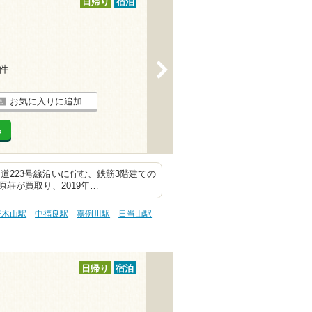
日帰り
宿泊
>
1件
お気に入りに追加
る
道223号線沿いに佇む、鉄筋3階建ての
荘が買取り、2019年…
表木山駅
中福良駅
嘉例川駅
日当山駅
日帰り
宿泊