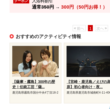
入浴料割引
クーポン
通常
350円
→
300円（50円お得！）
前へ
1
次へ
おすすめのアクティビティ情報
【薩摩・霧島】300年の歴
【宮崎・鹿児島／えびの
史！伝統工芸「薩...
原】初心者向け・夜...
鹿児島県霧島市国分中央4丁目18-2
鹿児島県鹿児島市城南町4-11-40