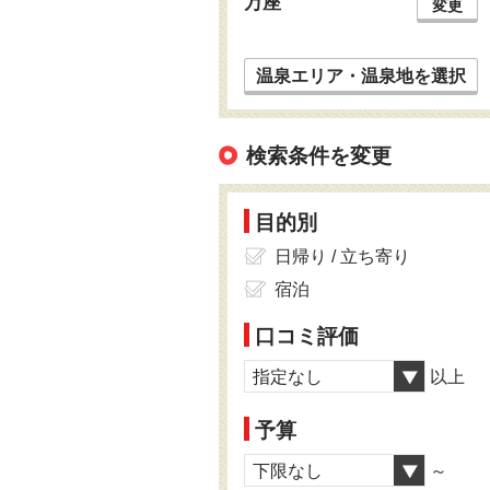
万座
変更
温泉エリア・温泉地を選択
検索条件を変更
目的別
日帰り / 立ち寄り
宿泊
口コミ評価
指定なし
以上
予算
下限なし
～