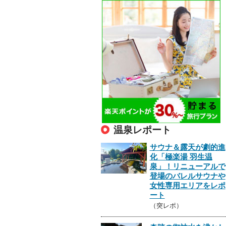
温泉レポート
サウナ＆露天が劇的進
化「極楽湯 羽生温
泉」！リニューアルで
登場のバレルサウナや
女性専用エリアをレポ
ート
（突レポ）