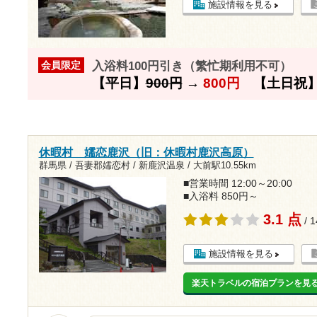
施設情報を見る
入浴料100円引き（繁忙期利用不可）
会員限定
【平日】
900円
→
800円
【土日祝
休暇村 嬬恋鹿沢（旧：休暇村鹿沢高原）
群馬県 / 吾妻郡嬬恋村 / 新鹿沢温泉 /
大前駅10.55km
■営業時間 12:00～20:00
■入浴料 850円～
3.1 点
/ 
施設情報を見る
楽天トラベルの宿泊プランを見