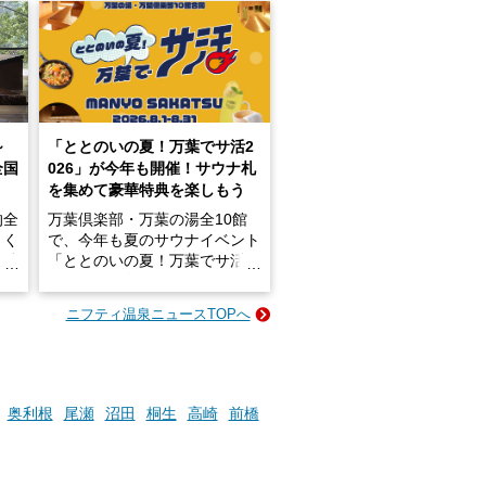
～
「ととのいの夏！万葉でサ活2
全国
026」が今年も開催！サウナ札
を集めて豪華特典を楽しもう
的全
万葉倶楽部・万葉の湯全10館
きく
で、今年も夏のサウナイベント
炭酸
「ととのいの夏！万葉でサ活2
026」が開催されます！
ニフティ温泉ニュースTOPへ
成分
2026年8月1日（土）～8月31
かつ
日（月）までの開催期間中は、
いで
サウナ飯やサウナドリンク、岩
盤浴の利用などで「万葉サウナ
札」を集めることで、オリジナ
奥利根
尾瀬
沼田
桐生
高崎
前橋
か
ルグッズや無料券などの特典と
素塩
交換可能。
て