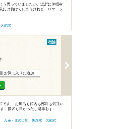
よう思っていましたが、近所に休暇村
泉には負けてしまうけれど、ロケーシ
大前駅
宿泊
4件
>
お気に入りに追加
る
旅館です。 お風呂も館内も部屋も気遣い
です。接客も良かったし是非おす…
泊
万座・鹿沢口駅
袋倉駅
大前駅