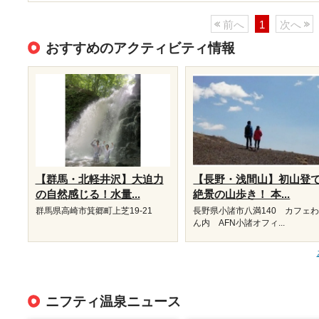
前へ
1
次へ
おすすめのアクティビティ情報
【群馬・北軽井沢】大迫力
【長野・浅間山】初山登
の自然感じる！水量...
絶景の山歩き！ 本...
群馬県高崎市箕郷町上芝19-21
長野県小諸市八満140 カフェ
ん内 AFN小諸オフィ...
ニフティ温泉ニュース