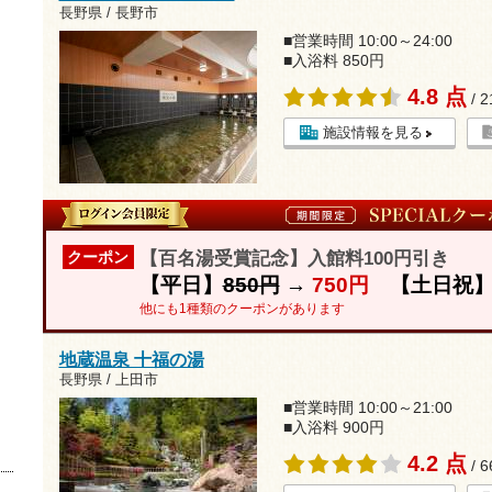
長野県 / 長野市
■営業時間 10:00～24:00
■入浴料 850円
4.8 点
/ 
施設情報を見る
【百名湯受賞記念】入館料100円引き
クーポン
【平日】
850円
→
750円
【土日祝
他にも1種類のクーポンがあります
地蔵温泉 十福の湯
長野県 / 上田市
■営業時間 10:00～21:00
■入浴料 900円
4.2 点
/ 