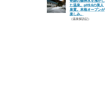
奇跡の御神水を沸かし
た温泉。pH9.6の美人
泉質。本格オープンが
楽しみ。
（温泉探訪記）