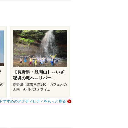
で
【長野県・浅間山】～いざ
秘境の滝へ～リバー...
わの
長野県小諸市八満140 カフェわの
ん内 AFN小諸オフィ...
おすすめのアクティビティをもっと見る