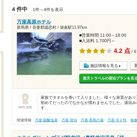
4 件中
1件～4件を表示
万座高原ホテル
群馬県 / 吾妻郡嬬恋村 /
袋倉駅11.97km
■営業時間 11:00～18:00
■入浴料 1,700円～
4.2 点
/ 
施設情報を見る
楽天トラベルの宿泊プランを見
家族でタオルを巻いて入りました。様々な泉質があり
初めてだったのでなかなか慣れませんでした。湯浴み
40代 女性
す…
関連情報
万座 硫酸塩泉
万座 宿泊
万座 美肌の湯
万座 冷え性
袋