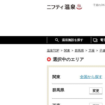
子連れO
温浴施設を探す
電
温泉TOP
>
関東
>
群馬県
>
万座
>
子
選択中のエリア
全国から探す
関東
群馬県
変更