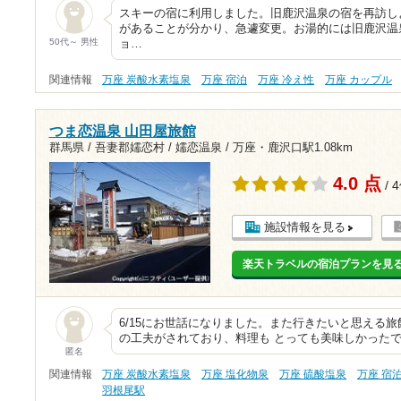
スキーの宿に利用しました。旧鹿沢温泉の宿を再訪し
があることが分かり、急遽変更。お湯的には旧鹿沢温
50代～ 男性
ョ…
関連情報
万座 炭酸水素塩泉
万座 宿泊
万座 冷え性
万座 カップル
つま恋温泉 山田屋旅館
群馬県 / 吾妻郡嬬恋村 / 嬬恋温泉 /
万座・鹿沢口駅1.08km
4.0 点
/ 
施設情報を見る
楽天トラベルの宿泊プランを見
6/15にお世話になりました。また行きたいと思える
の工夫がされており、料理も とっても美味しかった
匿名
関連情報
万座 炭酸水素塩泉
万座 塩化物泉
万座 硫酸塩泉
万座 宿
羽根尾駅