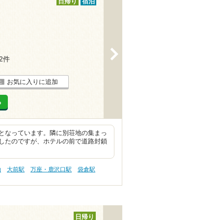
日帰り
宿泊
>
22件
お気に入りに追加
る
となっています。隣に別荘地の集まっ
したのですが、ホテルの前で道路封鎖
泊
大前駅
万座・鹿沢口駅
袋倉駅
日帰り