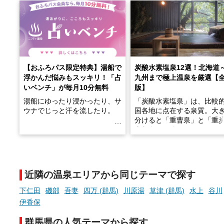
【おふろパス限定特典】湯船で
炭酸水素塩泉12選！北海道
浮かんだ悩みもスッキリ！「占
九州まで極上温泉を厳選【
いベンチ」が毎月10分無料
版】
湯船にゆったり浸かったり、サ
「炭酸水素塩泉」は、比較
ウナでじっと汗を流したり。
国各地に点在する泉質。大
分けると「重曹泉」と「重
土類泉」に分かれます。
そんな「一人でぼんやり過ごす
また硫黄や鉄分などの特殊
時間」、ふだん後回しにしてい
が混ざり合うことで、複雑
た「これからのこと」や「ちょ
多様な個性を持つことも多
近隣の温泉エリアから同じテーマで探す
っとした悩み」が、頭に浮かん
す。
でくることはありませんか？
下仁田
磯部
吾妻
四万 (群馬)
川原湯
草津 (群馬)
水上
谷川
今回は筆者自ら入浴した中
伊香保
ら、日本各地にある炭酸水
泉を12施設セレクト。すべ
群馬県の人気テーマから探す