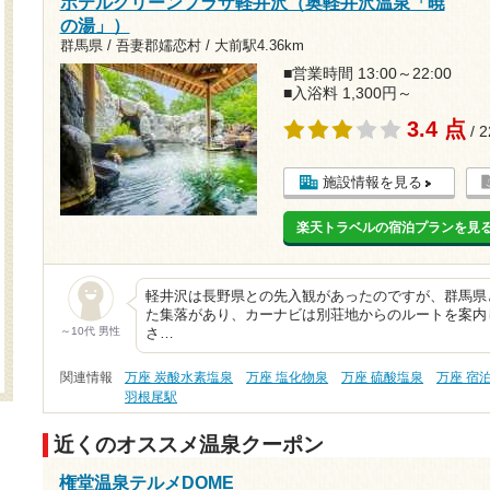
ホテルグリーンプラザ軽井沢（奥軽井沢温泉「暁
の湯」）
群馬県 / 吾妻郡嬬恋村 /
大前駅4.36km
■営業時間 13:00～22:00
■入浴料 1,300円～
3.4 点
/ 
施設情報を見る
楽天トラベルの宿泊プランを見
軽井沢は長野県との先入観があったのですが、群馬県
た集落があり、カーナビは別荘地からのルートを案内
～10代 男性
さ…
関連情報
万座 炭酸水素塩泉
万座 塩化物泉
万座 硫酸塩泉
万座 宿
羽根尾駅
近くのオススメ温泉クーポン
権堂温泉テルメDOME