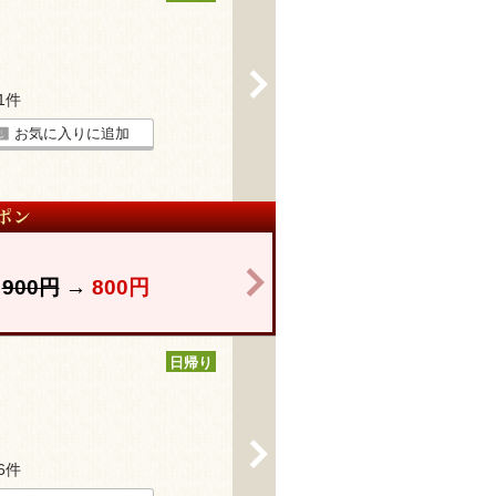
>
21件
お気に入りに追加
>
】
900円
→
800円
日帰り
>
66件