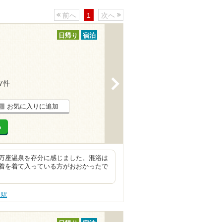
前へ
1
次へ
日帰り
宿泊
>
67件
お気に入りに追加
る
万座温泉を存分に感じました。混浴は
着を着て入っている方がおおかったで
倉駅