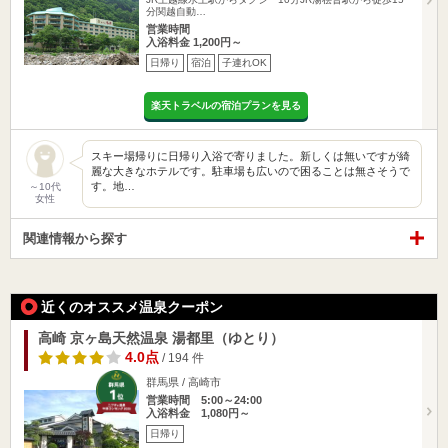
分関越自動…
営業時間
入浴料金 1,200円～
日帰り
宿泊
子連れOK
楽天トラベルの宿泊プランを見る
スキー場帰りに日帰り入浴で寄りました。新しくは無いですが綺
麗な大きなホテルです。駐車場も広いので困ることは無さそうで
す。地…
～10代
女性
関連情報から探す
近くのオススメ温泉クーポン
高崎 京ヶ島天然温泉 湯都里（ゆとり）
4.0点
/ 194 件
群馬県 / 高崎市
営業時間 5:00～24:00
入浴料金 1,080円～
日帰り