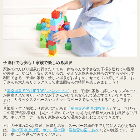
子連れでも安心！家族で楽しめる温泉
家族でのんびり温泉に行きたくても、赤ちゃんや小さなお子様を連れての温泉
や外泊は、やはり不安が大きいもの。そんなお悩みをお持ちの方でも安心して
利用できる、子連れ家族に優しい温泉がおすすめ。せっかくの癒しの温泉、お
子さんも大人もリラックスして家族団らんの時間を楽しみましょう！
「
美楽温泉 SPA-HERBS(スパハーブス)
」は、子連れ家族に嬉しいキッズルーム
が用意されており、小さなお子さんがいても安心して過ごすことができます。
また、リラックススペースやコミックスペースでゆったりすることもできま
す。
草加駅・竹ノ塚駅より送迎バスがある「
竜泉寺の湯 草加谷塚店
」では、ちびっ
この湯(天然温泉)は、おむつの取れていない小さなお子様が入れるお風呂もご用
意。キッズコーナーもあり家族みんなで温泉を楽しむことができます。
谷川の子連れOKな温泉、日帰り温泉、スーパー銭湯の中でも特に人気があるの
は、
檜の宿 水上山荘
、
ホテル湯の陣
、
湯桧曽の宿 あべ
などの施設です。ぜ
ひ一度は足を運んでみてください。