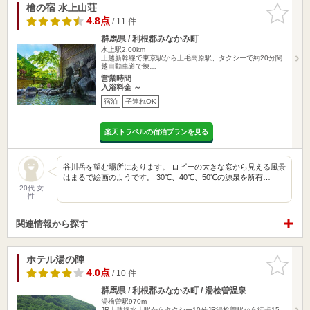
檜の宿 水上山荘
お気に入
りに追加
4.8点
/ 11 件
群馬県 / 利根郡みなかみ町
水上駅2.00km
上越新幹線で東京駅から上毛高原駅、タクシーで約20分関
越自動車道で練…
営業時間
入浴料金 ～
宿泊
子連れOK
楽天トラベルの宿泊プランを見る
谷川岳を望む場所にあります。 ロビーの大きな窓から見える風景
はまるで絵画のようです。 30℃、40℃、50℃の源泉を所有…
20代 女
性
関連情報から探す
ホテル湯の陣
お気に入
りに追加
4.0点
/ 10 件
群馬県 / 利根郡みなかみ町 / 湯桧曽温泉
湯檜曽駅970m
JR上越線水上駅からタクシー10分JR湯桧曽駅から徒歩15