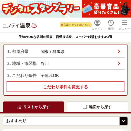
購入済チケットはこちら
ログイン
履歴
メニュー
子連れOKな谷川の温泉、日帰り温泉、スーパー銭湯おすすめ3選
1. 都道府県
関東 / 群馬県
2. 地域・市区郡
谷川
3. こだわり条件
子連れOK
こだわり条件を変更する
リストから探す
地図から探す