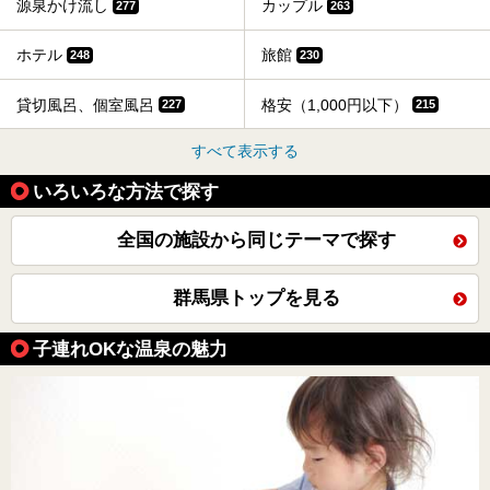
源泉かけ流し
カップル
277
263
ホテル
旅館
248
230
貸切風呂、個室風呂
格安（1,000円以下）
227
215
すべて表示する
いろいろな方法で探す
全国の施設から同じテーマで探す
群馬県トップを見る
子連れOKな温泉の魅力