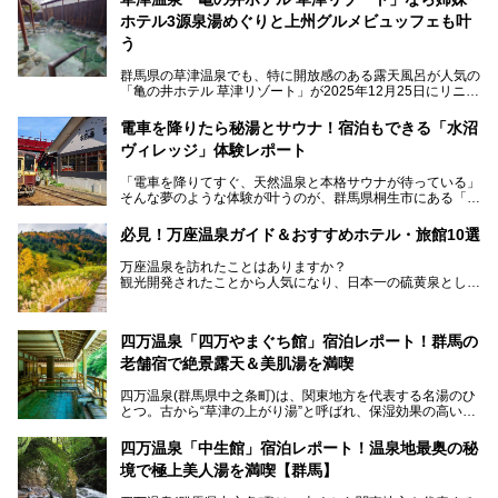
ホテル3源泉湯めぐりと上州グルメビュッフェも叶
う
群馬県の草津温泉でも、特に開放感のある露天風呂が人気の
「亀の井ホテル 草津リゾート」が2025年12月25日にリニュ
ーアルオープンしました。
ロビーや客室が綺麗になって、上州グルメにこだわったビュ
電車を降りたら秘湯とサウナ！宿泊もできる「水沼
ッフェも人気！アクセスはシャトルバスで楽々、さらに草津
ヴィレッジ」体験レポート
温泉にある姉妹ホテルの「草津温泉 大東舘」「亀の井ホテ
ル 草津湯畑」の湯めぐりまで楽しめます。
「電車を降りてすぐ、天然温泉と本格サウナが待っている」
そんな夢のような体験が叶うのが、群馬県桐生市にある「駅
今回はそんな「亀の井ホテル 草津リゾート」を徹底レポー
の天然温泉&サウナの森 水沼ヴィレッジ」です。
ト！
日帰り温泉の「水沼の湯」と宿泊もできる「サウナの森」、
必見！万座温泉ガイド＆おすすめホテル・旅館10選
２つのエリアがあります。
───
提供元：アイコニア・ホスピタリティ株式会社【PR】
万座温泉を訪れたことはありますか？
今回は、その中でも特にユニークな駅直結の「水沼の湯」の
この記事は亀の井ホテル 草津リゾートのPR記事です。
観光開発されたことから人気になり、日本一の硫黄泉として
魅力に焦点を当て、温泉好き、サウナー、そして電車旅好き
も有名な温泉地です。
も必見の、心と体がリフレッシュする水沼ヴィレッジの体験
レポートをお届けします。
万座温泉が何県にあるのか、どんな温泉なのか、知らない方
四万温泉「四万やまぐち館」宿泊レポート！群馬の
も多いかもしれません。
老舗宿で絶景露天＆美肌湯を満喫
そこで筆者である私が実際に行ってみました！万座温泉の楽
しみ方や周辺の観光地を解説します。
四万温泉(群馬県中之条町)は、関東地方を代表する名湯のひ
また、日帰り入浴できる温泉から混浴可能な温泉まで、おす
とつ。古から“草津の上がり湯”と呼ばれ、保湿効果の高い美
すめの入浴施設もご紹介します！
肌湯として有名な存在です。
四万温泉「中生館」宿泊レポート！温泉地最奥の秘
「四万やまぐち館」は、この地を代表する旅館の一つ。日帰
境で極上美人湯を満喫【群馬】
り入浴も可能ですが、やはり宿泊してじっくり楽しむのがベ
スト。今回は筆者自ら宿泊し、人気の絶景露天風呂＆極上美