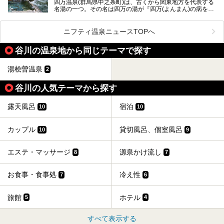
四万温泉(群馬県中之条町)は、古くから関東地方を代表する
肌湯をはじめ、館内の魅力をたっぷりとご紹介します！
名湯の一つ。その名は四万の湯が『四万(よんまん)の病を癒
す霊泉』であるとする伝説に由来し、現代においても多くの
観光客で賑わう人気温泉地です。
ニフティ温泉ニュースTOPへ
「中生館」は四万温泉最奥に位置し、秘境感漂う老舗宿。泉
質の良さ(特に美人湯効果)に定評があり、知る人ぞ知る穴場
谷川の温泉地から同じテーマで探す
的存在です。今回は筆者自ら宿泊し、自慢の温泉をはじめ食
事・客室・共有スペースなど、宿の全貌を徹底紹介します。
湯桧曽温泉
2
谷川の人気テーマから探す
露天風呂
宿泊
10
10
カップル
貸切風呂、個室風呂
10
9
エステ・マッサージ
源泉かけ流し
8
7
お食事・食事処
冷え性
7
6
旅館
ホテル
5
4
すべて表示する