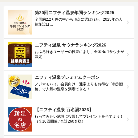
第20回ニフティ温泉年間ランキング2025
全国約2.2万件の中から頂点に選ばれた、2025年の人
気施設は…
ニフティ温泉 サウナランキング2026
おふろ好きユーザーの投票により、全国No.1サウナが
決定！
ニフティ温泉プレミアムクーポン
ノジマモバイル会員向け 通常よりもお得な「特別価
格」で人気の温泉を満喫できる！
【ニフティ温泉 百名湯2026】
行ってみたい施設に投票してプレゼントを当てよう！
（全10回開催 / 合計260名様）