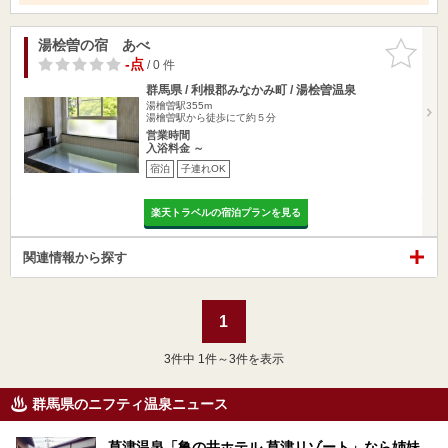
湯桧曽の宿 あべ
お気に入
りに追加
-点
/ 0 件
群馬県 / 利根郡みなかみ町 / 湯桧曽温泉
湯檜曽駅355m
湯檜曽駅から徒歩にて約５分
営業時間
入浴料金 ～
宿泊
子連れOK
楽天トラベルの宿泊プランを見る
関連情報から探す
1
3
件中 1件～3件を表示
群馬県のニフティ温泉ニュース
草津温泉「亀の井ホテル 草津リゾート」なら姉妹