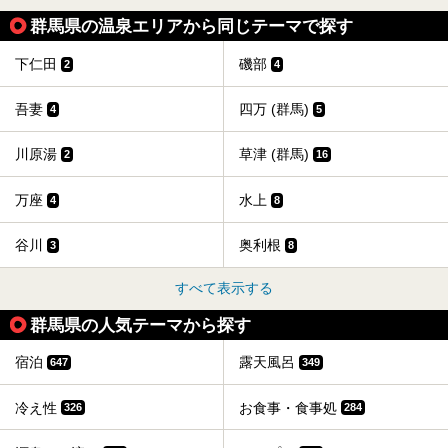
群馬県の温泉エリアから同じテーマで探す
下仁田
磯部
2
4
吾妻
四万 (群馬)
4
5
川原湯
草津 (群馬)
2
16
万座
水上
4
8
谷川
奥利根
3
8
すべて表示する
群馬県の人気テーマから探す
宿泊
露天風呂
647
349
冷え性
お食事・食事処
326
284