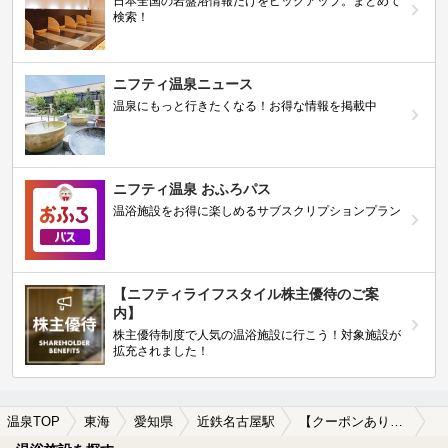
日本全国の岩盤浴情報だけをピックアップ。まとめて
検索！
ニフティ温泉ニュース
温泉にもっと行きたくなる！お得な情報を掲載中
ニフティ温泉 おふろパス
温浴施設をお得に楽しめるサブスクリプションプラン
【ニフティライフスタイル株主優待のご案
内】
株主優待制度で人気の温浴施設に行こう！対象施設が
拡充されました！
温泉TOP
東海
愛知県
近鉄名古屋駅
【クーポンあり】子連れOKな近鉄名古屋駅近くの温泉、日帰り温泉、スーパー銭湯おすすめ