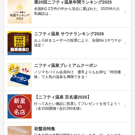
第20回ニフティ温泉年間ランキング2025
全国約2.2万件の中から頂点に選ばれた、2025年の人
気施設は…
ニフティ温泉 サウナランキング2026
おふろ好きユーザーの投票により、全国No.1サウナが
決定！
ニフティ温泉プレミアムクーポン
ノジマモバイル会員向け 通常よりもお得な「特別価
格」で人気の温泉を満喫できる！
【ニフティ温泉 百名湯2026】
行ってみたい施設に投票してプレゼントを当てよう！
（全10回開催 / 合計260名様）
岩盤浴特集