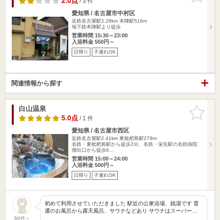
2.0点
/ 3 件
愛知県 / 名古屋市中村区
近鉄名古屋駅2.29km
本陣駅516m
地下鉄本陣駅より徒歩
営業時間 15:30～23:00
入浴料金 550円～
日帰り
子連れOK
関連情報から探す
白山温泉
お気に入
りに追加
5.0点
/ 1 件
愛知県 / 名古屋市西区
近鉄名古屋駅2.41km
東枇杷島駅279m
名鉄・東枇杷島駅から徒歩2分、名鉄・栄生駅の名鉄病院
側出口から徒歩6…
営業時間 15:00～24:00
入浴料金 500円～
日帰り
子連れOK
初めて利用させていただきました 駅近の公衆浴場、銭湯です 普
通のお風呂から露天風呂、サウナなどあり サウナはスーパー…
50代～