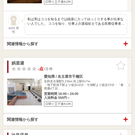
日帰り
子連れOK
私は実はココを知るまでは銭湯に入ってゆっくりする事が出来な
い人でした。 ココを知り、仕事上介護福祉士である医療従事者…
40代 男
性
関連情報から探す
娯楽湯
お気に入
りに追加
-点
/ 0 件
愛知県 / 名古屋市千種区
近鉄名古屋駅5.23km
吹上駅617m
・地下鉄池下駅より徒歩10分・今池駅より徒歩15分・「春
岡通4丁目」…
営業時間 16:00～24:00
入浴料金 550円～
日帰り
子連れOK
関連情報から探す
比良温泉
お気に入