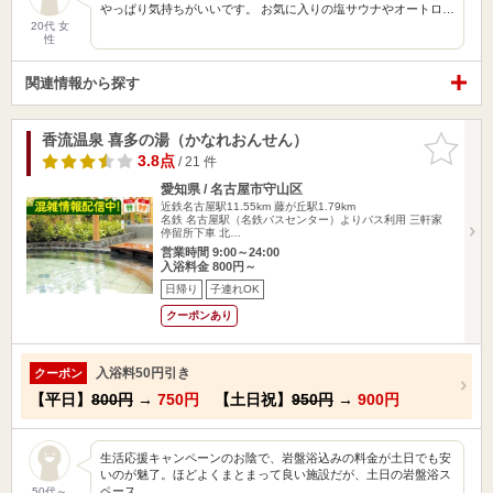
やっぱり気持ちがいいです。 お気に入りの塩サウナやオートロ…
20代 女
性
関連情報から探す
香流温泉 喜多の湯（かなれおんせん）
お気に入
りに追加
3.8点
/ 21 件
愛知県 / 名古屋市守山区
近鉄名古屋駅11.55km
藤が丘駅1.79km
名鉄 名古屋駅（名鉄バスセンター）よりバス利用 三軒家
停留所下車 北…
営業時間 9:00～24:00
入浴料金 800円～
日帰り
子連れOK
クーポンあり
入浴料50円引き
クーポン
【平日】
800円
→
750円
【土日祝】
950円
→
900円
生活応援キャンペーンのお陰で、岩盤浴込みの料金が土日でも安
いのが魅了。ほどよくまとまって良い施設だが、土日の岩盤浴ス
ペース…
50代～