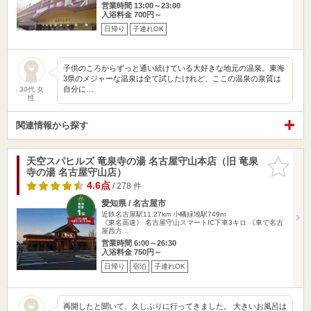
営業時間 13:00～23:00
入浴料金 700円～
日帰り
子連れOK
子供のころからずっと通い続けている大好きな地元の温泉。東海
3県のメジャーな温泉は全て試したけれど、ここの温泉の泉質は
自分に…
30代 女
性
関連情報から探す
天空スパヒルズ 竜泉寺の湯 名古屋守山本店（旧 竜泉
お気に入
寺の湯 名古屋守山店）
りに追加
4.6点
/ 278 件
愛知県 / 名古屋市
近鉄名古屋駅11.27km
小幡緑地駅749m
《東名高速》 名古屋守山スマートIC下車3キロ 《車で名古
屋西方…
営業時間 6:00～26:30
入浴料金 750円～
日帰り
宿泊
子連れOK
再開したと聞いて、久しぶりに行ってきました。 大きいお風呂は