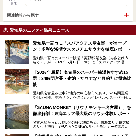
男性
関連情報から探す
愛知県のニフティ温泉ニュース
愛知県一宮市に「スパアクアス湯友楽」がオープ
ン！多彩な浴槽やスタジアムサウナを徹底レポート
愛知県一宮市のスーパー銭湯「美彩都 湯友楽（みさとゆう
らく）」が、2026年6月18日（木）に「スパアクアス湯友
楽」としてリニューアルオープン！
【2026年最新】名古屋のスーパー銭湯おすすめ15
この地で30年にわたり愛され続けてきた施設だからこそ、
選！24時間営業・宿泊・サウナなど目的別に徹底比
地元住民をはじめオープンを待ちわびている人も多いのでは
ないでしょうか。
較
老朽化した設備の補修を機に、2年前からじっくり構想を練
ってきたというだけあって、館内の充実度は想像以上。
愛知県名古屋市は中部地方の中心都市であり、24時間営業
以前の4倍に拡張したという露天エリアや10の浴槽、40人収
や宿泊可能、本格サウナを備えたハイレベルなスーパー銭湯
容の巨大なスタジアムサウナに、岩盤浴やリラクゼーション
が密集する激戦区です。
までまるごと楽しめる施設に生まれ変わりました。
「SAUNA MONKEY（サウナモンキー名古屋）」を
そのため、「日々の仕事の疲れを心身ともにリセットした
今回は、全面リニューアルして新しくなった「スパアクアス
徹底解剖！東海エリア最大級のサウナ体験レポート
い」「休日に時間を忘れて1日中ダラダラ過ごしたい」「コ
湯友楽」に一足早くお邪魔して取材してきました！
スパ良く非日常の極上体験を味わいたい」人向けの施設が多
名古屋駅から徒歩約5分の好立地にある、東海エリア最大級
くある点が魅力です！
のサウナ施設「SAUNA MONKEY/サウナモンキー名古屋」
をご存じですか？
今回は、名古屋市でおすすめのスーパー銭湯を紹介します。
「名古屋駅周辺ってサウナが少ないよね」という声をよく耳
お好みの温泉施設を見つけて楽しんでくださいね。