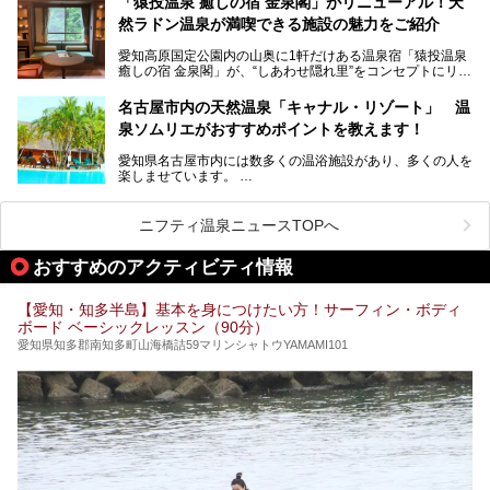
「猿投温泉 癒しの宿 金泉閣」がリニューアル！天
にするだけあり、アクセスの良さにも胸が高鳴ります。
然ラドン温泉が満喫できる施設の魅力をご紹介
今回は普段は男性専用となっているパブリックサウナが、女
性専用で公開される『レディースデー』が開催されたので、
愛知高原国定公園内の山奥に1軒だけある温泉宿「猿投温泉
さっそく取材してきました！
癒しの宿 金泉閣」が、“しあわせ隠れ里”をコンセプトにリニ
ューアルオープンします。
名古屋市内の天然温泉「キャナル・リゾート」 温
天然ラドン温泉が堪能できるお風呂や、新設・改装された客
泉ソムリエがおすすめポイントを教えます！
室、地元の食材と温泉水で作られたお料理……。
新しくなった「猿投温泉 癒しの宿 金泉閣」の魅力を丸ごと
愛知県名古屋市内には数多くの温浴施設があり、多くの人を
ご紹介します。
楽しませています。
その中でも今回は「キャナル・リゾート」について、温泉ソ
ムリエの目線で紹介していきます！
ニフティ温泉ニュースTOPへ
名古屋市内にはスーパー銭湯や日帰り温泉が多く、「どこに
行こうかな？」と悩んでしまう方も多いと思います。
おすすめのアクティビティ情報
ぜひこの記事を参考にして「キャナル・リゾート」に出かけ
てみるのはいかがでしょうか？
【愛知・知多半島】基本を身につけたい方！サーフィン・ボディ
ボード ベーシックレッスン（90分）
愛知県知多郡南知多町山海橋詰59マリンシャトウYAMAMI101