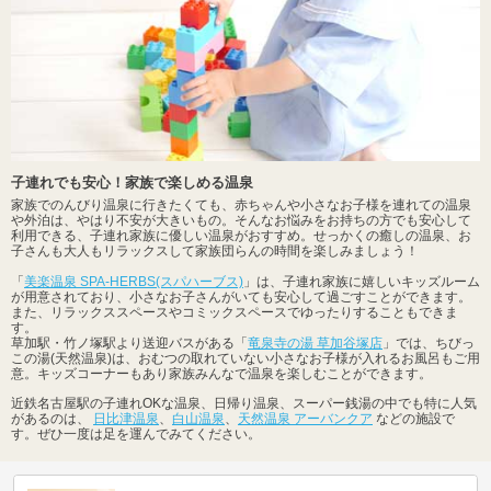
子連れでも安心！家族で楽しめる温泉
家族でのんびり温泉に行きたくても、赤ちゃんや小さなお子様を連れての温泉
や外泊は、やはり不安が大きいもの。そんなお悩みをお持ちの方でも安心して
利用できる、子連れ家族に優しい温泉がおすすめ。せっかくの癒しの温泉、お
子さんも大人もリラックスして家族団らんの時間を楽しみましょう！
「
美楽温泉 SPA-HERBS(スパハーブス)
」は、子連れ家族に嬉しいキッズルーム
が用意されており、小さなお子さんがいても安心して過ごすことができます。
また、リラックススペースやコミックスペースでゆったりすることもできま
す。
草加駅・竹ノ塚駅より送迎バスがある「
竜泉寺の湯 草加谷塚店
」では、ちびっ
この湯(天然温泉)は、おむつの取れていない小さなお子様が入れるお風呂もご用
意。キッズコーナーもあり家族みんなで温泉を楽しむことができます。
近鉄名古屋駅の子連れOKな温泉、日帰り温泉、スーパー銭湯の中でも特に人気
があるのは、
日比津温泉
、
白山温泉
、
天然温泉 アーバンクア
などの施設で
す。ぜひ一度は足を運んでみてください。