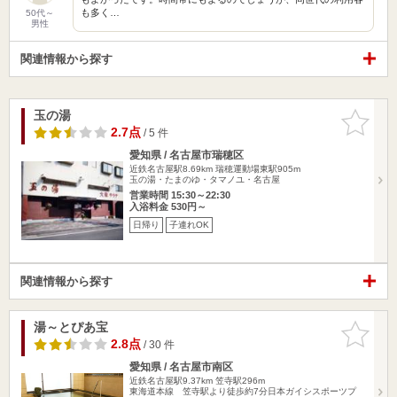
も多く…
50代～
男性
関連情報から探す
玉の湯
お気に入
りに追加
2.7点
/ 5 件
愛知県 / 名古屋市瑞穂区
近鉄名古屋駅8.69km
瑞穂運動場東駅905m
玉の湯・たまのゆ・タマノユ・名古屋
営業時間 15:30～22:30
入浴料金 530円～
日帰り
子連れOK
関連情報から探す
湯～とぴあ宝
お気に入
りに追加
2.8点
/ 30 件
愛知県 / 名古屋市南区
近鉄名古屋駅9.37km
笠寺駅296m
東海道本線 笠寺駅より徒歩約7分日本ガイシスポーツプ