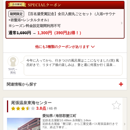
【百名湯受賞記念】全日入館丸ごとセット（入浴+サウナ
期間限定
+岩盤浴+レンタルタオル）
※シーズン料金設定期間利用不可
通常
1,690円
→
1,300円（390円お得！）
他にも3種類のクーポンがあります
今年に入ってから、行きつけの風呂屋はここになりました(笑) 風
呂好きで、リタイア後の楽しみは、妻と週に何度か行く温泉…
50代～
男性
関連情報から探す
尾張温泉東海センター
お気に入
りに追加
3.8点
/ 46 件
愛知県 / 海部郡蟹江町
近鉄名古屋駅10.48km
永和駅1.14km
近鉄名古屋線「蟹江駅」から三重交通バス尾張温泉行きで
7分、終点下車す…