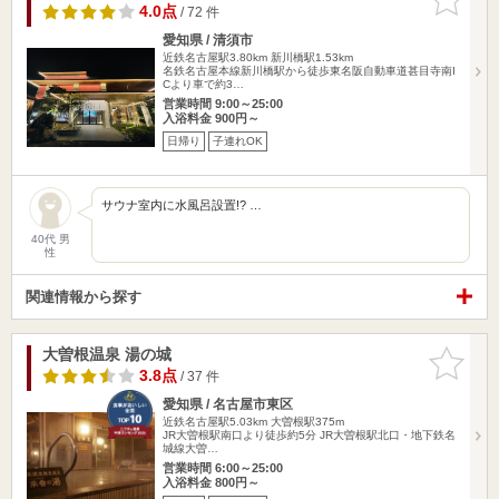
りに追加
4.0点
/ 72 件
愛知県 / 清須市
近鉄名古屋駅3.80km
新川橋駅1.53km
名鉄名古屋本線新川橋駅から徒歩東名阪自動車道甚目寺南I
Cより車で約3…
営業時間 9:00～25:00
入浴料金 900円～
日帰り
子連れOK
サウナ室内に水風呂設置!? …
40代 男
性
関連情報から探す
大曽根温泉 湯の城
お気に入
りに追加
3.8点
/ 37 件
愛知県 / 名古屋市東区
近鉄名古屋駅5.03km
大曽根駅375m
JR大曽根駅南口より徒歩約5分 JR大曽根駅北口・地下鉄名
城線大曽…
営業時間 6:00～25:00
入浴料金 800円～