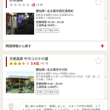
りに追加
-点
/ 0 件
愛知県 / 名古屋市西区清里町
近鉄名古屋駅6.93km
比良駅643m
比良駅より徒歩約10分
営業時間 15:30～23:30
入浴料金 550円～
日帰り
子連れOK
関連情報から探す
天然温泉 中川コロナの湯
お気に入
りに追加
3.6点
/ 47 件
愛知県 / 名古屋市中川区
近鉄名古屋駅7.31km
戸田駅1.68km
地下鉄高畑駅から市バス戸田荘行きで15分、江松（旧：三
日月橋）下車す…
営業時間 8:00～25:00
入浴料金 1,000円～
日帰り
子連れOK
貸し切りを初めて、利用しました。スタッフの方の対応、とて
もよかったです。時間帯にもよるのでしょうが、同世代の利用客