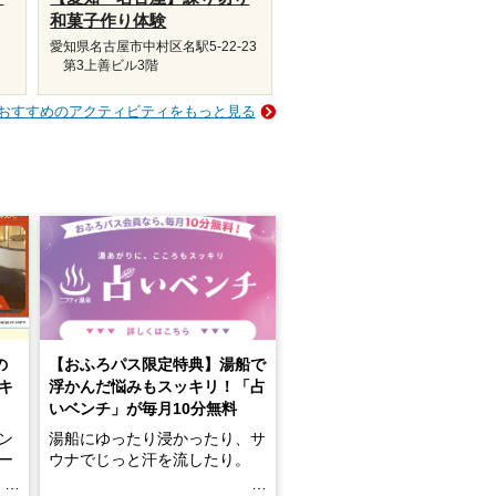
和菓子作り体験
愛知県名古屋市中村区名駅5-22-23
第3上善ビル3階
おすすめのアクティビティをもっと見る
の
【おふろパス限定特典】湯船で
キ
浮かんだ悩みもスッキリ！「占
いベンチ」が毎月10分無料
ン
湯船にゆったり浸かったり、サ
ロー
ウナでじっと汗を流したり。
る