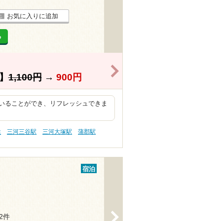
お気に入りに追加
る
>
】
1,100円
→
900円
いることができ、リフレッシュできま
性
三河三谷駅
三河大塚駅
蒲郡駅
宿泊
>
12件