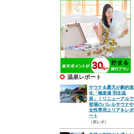
温泉レポート
サウナ＆露天が劇的進
化「極楽湯 羽生温
泉」！リニューアルで
登場のバレルサウナや
女性専用エリアをレポ
ート
（突レポ）