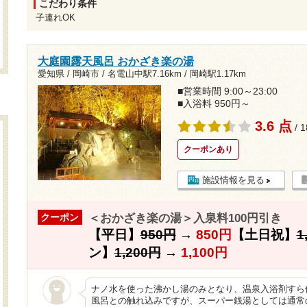
こだわり条件
子連れOK
大庭園露天風呂 おかざき楽の湯
愛知県 / 岡崎市 /
名電山中駅7.16km
/
岡崎駅1.17km
■営業時間 9:00～23:00
■入浴料 950円～
3.6 点
/ 
クーポンあり
施設情報を見る
＜おかざき楽の湯＞入泉料100円引き
クーポン
【平日】
950円
→
850円
【土日祝】
1
ン】
1,200円
→
1,100円
ナノ水を使った沸かし湯のみとなり、温泉入浴剤すら
風呂との触れ込みですが、スーパー銭湯としては通常