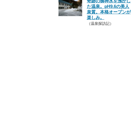
奇跡の御神水を沸かし
た温泉。pH9.6の美人
泉質。本格オープンが
楽しみ。
（温泉探訪記）