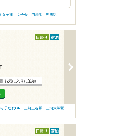
崎 女子旅・女子会
岡崎駅
男川駅
日帰り
宿泊
>
2件
お気に入りに追加
る
湾 子連れOK
三河三谷駅
三河大塚駅
日帰り
宿泊