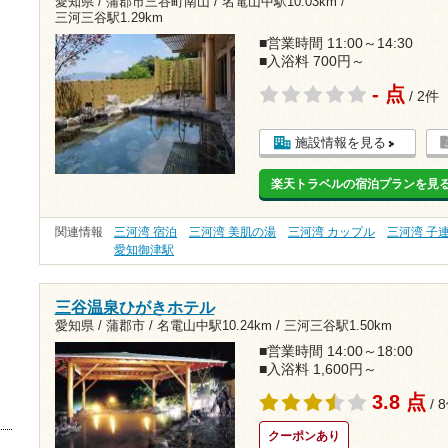
愛知県 / 蒲郡市三谷町南山 /
名電山中駅10.03km
/
三河三谷駅1.29km
■営業時間 11:00～14:30
■入浴料 700円～
- 点
/ 2件
施設情報を見る
楽天トラベルの宿泊プランを見
関連情報
三河湾 宿泊
三河湾 美肌の湯
三河湾 カップル
三河湾 子
愛知御津駅
三谷温泉ひがきホテル
愛知県 / 蒲郡市 /
名電山中駅10.24km
/
三河三谷駅1.50km
■営業時間 14:00～18:00
■入浴料 1,600円～
3.8 点
/ 
クーポンあり