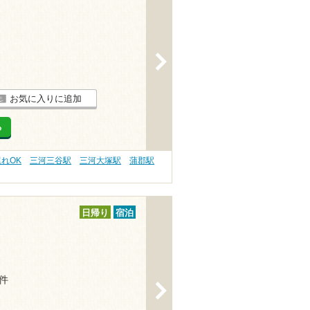
>
お気に入りに追加
る
連れOK
三河三谷駅
三河大塚駅
蒲郡駅
日帰り
宿泊
8件
>