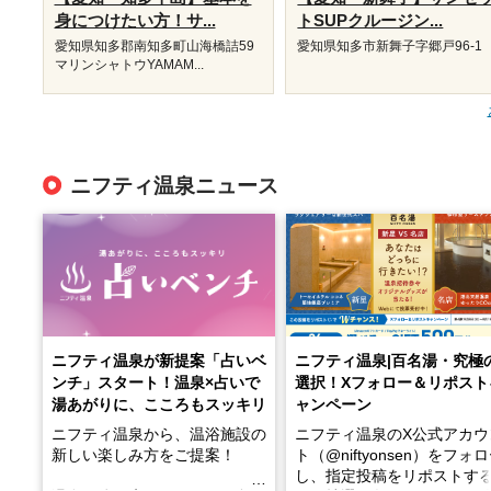
身につけたい方！サ...
トSUPクルージン...
愛知県知多郡南知多町山海橋詰59
愛知県知多市新舞子字郷戸96-1
マリンシャトウYAMAM...
ニフティ温泉ニュース
ニフティ温泉が新提案「占いベ
ニフティ温泉|百名湯・究極
ンチ」スタート！温泉×占いで
選択！Xフォロー＆リポスト
湯あがりに、こころもスッキリ
ャンペーン
ニフティ温泉から、温浴施設の
ニフティ温泉のX公式アカウ
新しい楽しみ方をご提案！
ト（@niftyonsen）をフォ
し、指定投稿をリポストす