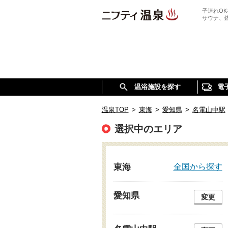
子連れO
サウナ、
温浴施設を探す
電
温泉TOP
>
東海
>
愛知県
>
名電山中駅
選択中のエリア
全国から探す
東海
愛知県
変更