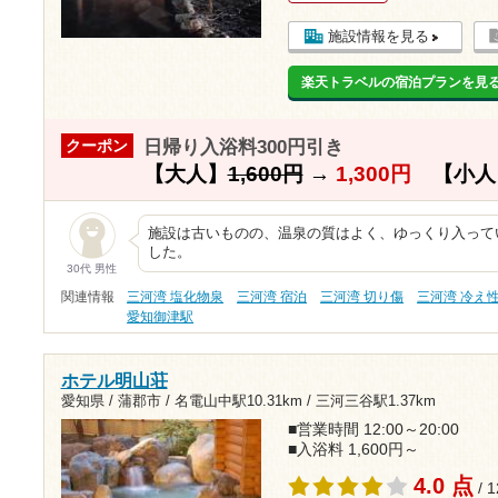
施設情報を見る
楽天トラベルの宿泊プランを見
日帰り入浴料300円引き
クーポン
【大人】
1,600円
→
1,300円
【小人
施設は古いものの、温泉の質はよく、ゆっくり入って
した。
30代 男性
関連情報
三河湾 塩化物泉
三河湾 宿泊
三河湾 切り傷
三河湾 冷え
愛知御津駅
ホテル明山荘
愛知県 / 蒲郡市 /
名電山中駅10.31km
/
三河三谷駅1.37km
■営業時間 12:00～20:00
■入浴料 1,600円～
4.0 点
/ 