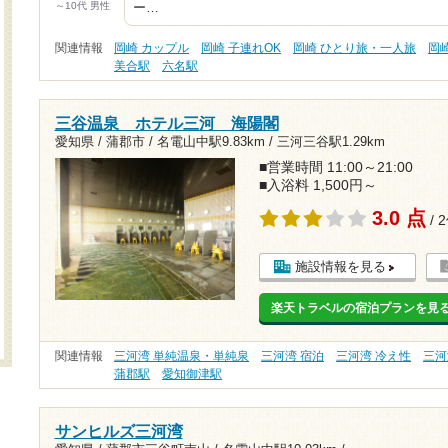
～10代 男性
ー…
関連情報
岡崎 カップル
岡崎 子連れOK
岡崎 ひとり旅・一人旅
岡
美合駅
六名駅
三谷温泉 ホテル三河 海陽閣
愛知県 / 蒲郡市 /
名電山中駅9.83km
/
三河三谷駅1.29km
■営業時間 11:00～21:00
■入浴料 1,500円～
3.0 点
/ 
施設情報を見る
楽天トラベルの宿泊プランを見
関連情報
三河湾 単純温泉・単純泉
三河湾 宿泊
三河湾 冷え性
三河
蒲郡駅
愛知御津駅
サンヒルズ三河湾