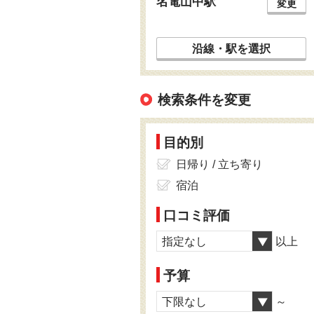
名電山中駅
変更
沿線・駅を選択
検索条件を変更
目的別
日帰り / 立ち寄り
宿泊
口コミ評価
指定なし
以上
予算
下限なし
～