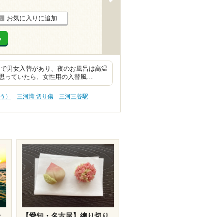
お気に入りに追加
る
朝で男女入替があり、夜のお風呂は高温
思っていたら、女性用の入替風…
ふう）
三河湾 切り傷
三河三谷駅
ッ
【愛知・名古屋】練り切り