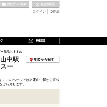
お気に入りの温泉
最近の履歴
ログイン
ID作成
グ
岩盤浴
パー銭湯おすすめ
電山中駅
地図から探す
、スー
す。このページでは名電山中駅から直線
をご紹介します。