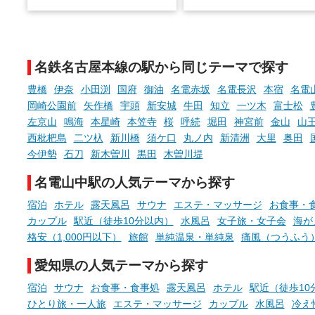
温泉で体を癒したあとに、占い
と、抽選で各回26（ふろ）
でこころもスッキリ──そんな
様（合計260名様）に選べる
新体験が楽しめる「占いベン
GIFT500円分をプレゼント
チ」を展開中♨
たします。
名鉄名古屋本線の駅から同じテーマで探す
手相やタロットなど気軽に楽し
める占いで、“ととのう”おふろ
豊橋
伊奈
小田渕
国府
御油
名電赤坂
名電長沢
本宿
名電
時間を、もっと特別に。
岡崎公園前
矢作橋
宇頭
新安城
牛田
知立
一ツ木
富士松
左京山
鳴海
本星崎
本笠寺
桜
呼続
堀田
神宮前
金山
山
西枇杷島
二ツ杁
新川橋
須ケ口
丸ノ内
新清洲
大里
奥田
今伊勢
石刀
新木曽川
黒田
木曽川堤
名電山中駅の人気テーマから探す
宿泊
ホテル
露天風呂
サウナ
エステ・マッサージ
お食事・
カップル
駅近（徒歩10分以内）
水風呂
女子旅・女子会
海が
格安（1,000円以下）
旅館
単純温泉・単純泉
痛風（つうふう
愛知県の人気テーマから探す
宿泊
サウナ
お食事・食事処
露天風呂
ホテル
駅近（徒歩10
ひとり旅・一人旅
エステ・マッサージ
カップル
水風呂
冷え