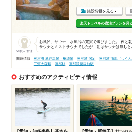
施設情報を見る
楽天トラベルの宿泊プランを見
お風呂、サウナ、水風呂の充実で選びました。 夜と
サウナとミストサウナでしたが、朝はサウナは無しと
50代～ 女性
関連情報
三河湾 単純温泉・単純泉
三河湾 宿泊
三河湾 痛風（つう
三河大塚駅
蒲郡駅
蒲郡競艇場前駅
おすすめのアクティビティ情報
【愛知・知多半島】基本を
【愛知・新舞子】サンセ