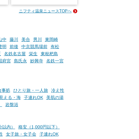
名
e-
ニフティ温泉ニュースTOPへ
い
そんな「一人でぼんやり過ごす
時間」、ふだん後回しにしてい
た「これからのこと」や「ちょ
っとした悩み」が、頭に浮かん
でくることはありませんか？
山中
藤川
美合
男川
東岡崎
豊明
前後
中京競馬場前
有松
王
名鉄名古屋
栄生
東枇杷島
お風呂でリラックスしているか
国府宮
島氏永
妙興寺
名鉄一宮
らこそ向き合える、大切な自分
の本音。
そんな心のつぶやきを、湯あが
りの温まった心のまま相談でき
食事処
ひとり旅・一人旅
冷え性
たら素敵ですよね。
見える・海
子連れOK
美肌の湯
）
岩盤浴
ニフティ温泉の「占いベンチ」
は、そんなあなたの心のつぶや
分以内）
格安（1,000円以下）
きをプロの占い師に相談するこ
性
女子旅・女子会
子連れOK
とができるサービスです。