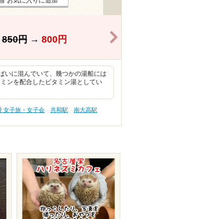
お気に入りに追加
>
】
850円
→
800円
ぱいに混んでいて、幾つかの湯船には
タミンを配合したビタミン湯としてい
滑 女子旅・女子会
共和駅
南大高駅