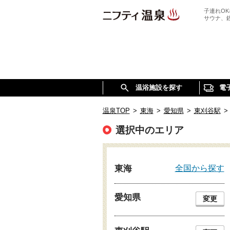
子連れO
サウナ、
温浴施設を探す
電
温泉TOP
>
東海
>
愛知県
>
東刈谷駅
>
選択中のエリア
全国から探す
東海
愛知県
変更