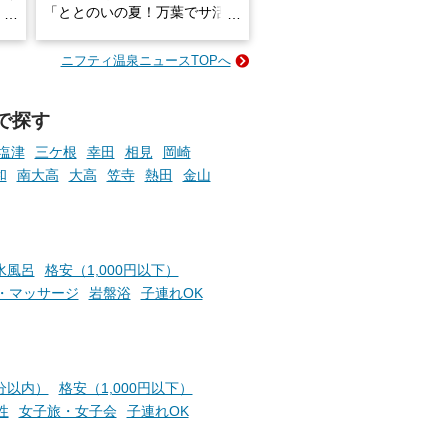
炭酸
「ととのいの夏！万葉でサ活2
026」が開催されます！
ニフティ温泉ニュースTOPへ
成分
2026年8月1日（土）～8月31
かつ
日（月）までの開催期間中は、
いで
サウナ飯やサウナドリンク、岩
で探す
盤浴の利用などで「万葉サウナ
札」を集めることで、オリジナ
塩津
三ケ根
幸田
相見
岡崎
か
ルグッズや無料券などの特典と
和
南大高
大高
笠寺
熱田
金山
素塩
交換可能。
て
け流
さらに、各館ではアロマロウリ
つ
ュやアウフグースなど、サウナ
施設
好きにはたまらない多彩なイベ
水風呂
格安（1,000円以下）
ントも予定されています。ぜひ
・マッサージ
岩盤浴
子連れOK
チェックしてください！
───
提供元：万葉倶楽部株式会社
【PR】
分以内）
格安（1,000円以下）
この記事は万葉倶楽部株式会社
のPR記事です。
性
女子旅・女子会
子連れOK