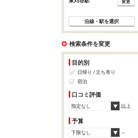
東刈谷駅
変更
沿線・駅を選択
検索条件を変更
目的別
日帰り / 立ち寄り
宿泊
口コミ評価
指定なし
以上
予算
下限なし
～