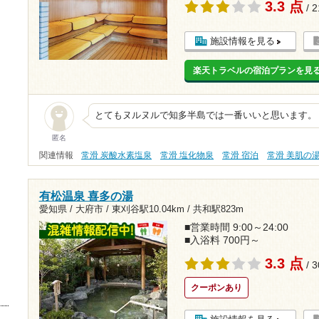
3.3 点
/ 
施設情報を見る
楽天トラベルの宿泊プランを見
とてもヌルヌルで知多半島では一番いいと思います。
匿名
関連情報
常滑 炭酸水素塩泉
常滑 塩化物泉
常滑 宿泊
常滑 美肌の
有松温泉 喜多の湯
愛知県 / 大府市 /
東刈谷駅10.04km
/
共和駅823m
■営業時間 9:00～24:00
■入浴料 700円～
3.3 点
/ 
クーポンあり