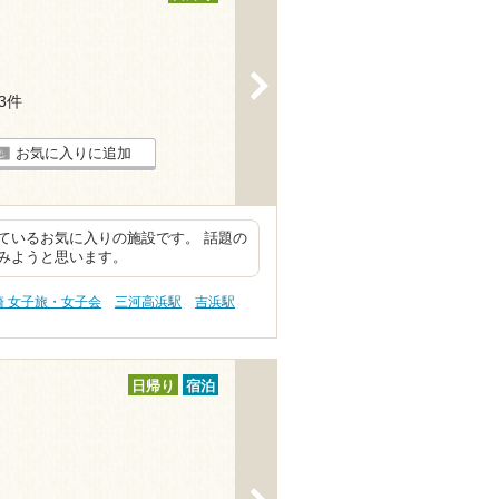
>
13件
お気に入りに追加
ているお気に入りの施設です。 話題の
みようと思います。
崎 女子旅・女子会
三河高浜駅
吉浜駅
日帰り
宿泊
>