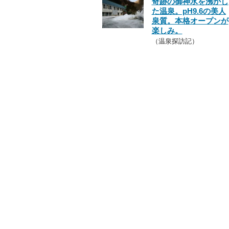
奇跡の御神水を沸かし
た温泉。pH9.6の美人
泉質。本格オープンが
楽しみ。
（温泉探訪記）