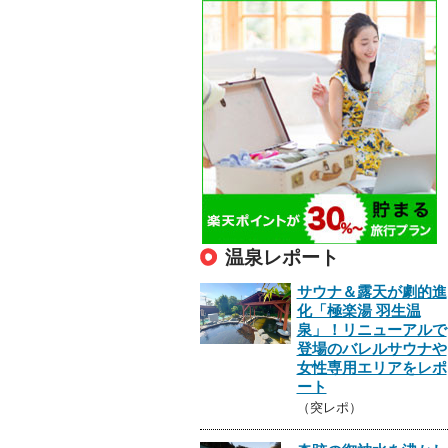
温泉レポート
サウナ＆露天が劇的進
化「極楽湯 羽生温
泉」！リニューアルで
登場のバレルサウナや
女性専用エリアをレポ
ート
（突レポ）