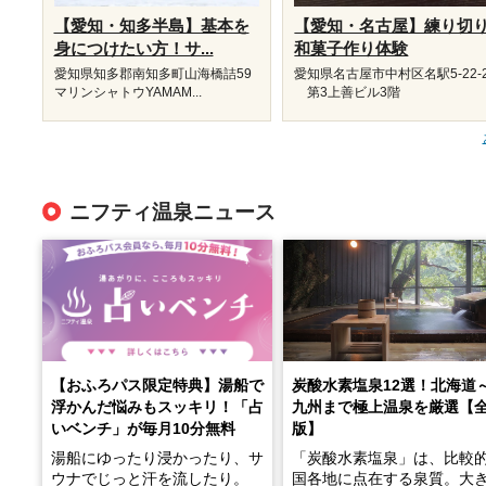
【愛知・知多半島】基本を
【愛知・名古屋】練り切
身につけたい方！サ...
和菓子作り体験
愛知県知多郡南知多町山海橋詰59
愛知県名古屋市中村区名駅5-22-
マリンシャトウYAMAM...
第3上善ビル3階
ニフティ温泉ニュース
【おふろパス限定特典】湯船で
炭酸水素塩泉12選！北海道
浮かんだ悩みもスッキリ！「占
九州まで極上温泉を厳選【
いベンチ」が毎月10分無料
版】
湯船にゆったり浸かったり、サ
「炭酸水素塩泉」は、比較
ウナでじっと汗を流したり。
国各地に点在する泉質。大