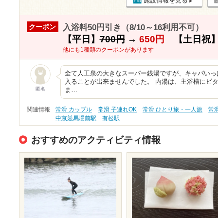
施設情報を見る
入浴料50円引き（8/10～16利用不可）
クーポン
【平日】
700円
→
650円
【土日祝
他にも1種類のクーポンがあります
全て人工泉の大きなスーパー銭湯ですが、キャパいっ
入ることが出来ませんでした。 内湯は、主浴槽にビ
匿名
ま…
関連情報
常滑 カップル
常滑 子連れOK
常滑 ひとり旅・一人旅
常
中京競馬場前駅
有松駅
おすすめのアクティビティ情報