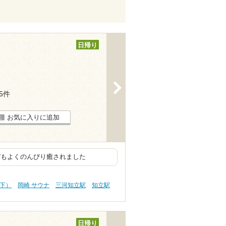
日帰り
>
15件
お気に入りに追加
パもよくのんびり癒されました
以下）
岡崎 サウナ
三河知立駅
知立駅
日帰り