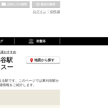
お気に入りの温泉
最近の履歴
ログイン
ID作成
グ
岩盤浴
銭湯おすすめ
刈谷駅
地図から探す
、スー
走る駅です。このページでは東刈谷駅か
湯情報をご紹介します。