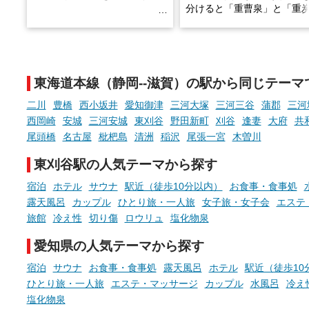
分けると「重曹泉」と「重
土類泉」に分かれます。
そんな「一人でぼんやり過ごす
また硫黄や鉄分などの特殊
時間」、ふだん後回しにしてい
が混ざり合うことで、複雑
た「これからのこと」や「ちょ
多様な個性を持つことも多
東海道本線（静岡--滋賀）の駅から同じテーマ
っとした悩み」が、頭に浮かん
す。
でくることはありませんか？
二川
豊橋
西小坂井
愛知御津
三河大塚
三河三谷
蒲郡
三河
今回は筆者自ら入浴した中
西岡崎
安城
三河安城
東刈谷
野田新町
刈谷
逢妻
大府
共
ら、日本各地にある炭酸水
尾頭橋
名古屋
枇杷島
清洲
稲沢
尾張一宮
木曽川
泉を12施設セレクト。すべ
お風呂でリラックスしているか
日帰り入浴可能で、源泉か
東刈谷駅の人気テーマから探す
らこそ向き合える、大切な自分
しと泉質の良さにこだわり
の本音。
つ、万人におすすめしたい
宿泊
ホテル
サウナ
駅近（徒歩10分以内）
お食事・食事処
を厳選しました。
露天風呂
カップル
ひとり旅・一人旅
女子旅・女子会
エステ
そんな心のつぶやきを、湯あが
りの温まった心のまま相談でき
旅館
冷え性
切り傷
ロウリュ
塩化物泉
たら素敵ですよね。
愛知県の人気テーマから探す
宿泊
サウナ
お食事・食事処
露天風呂
ホテル
駅近（徒歩10
ニフティ温泉の「占いベンチ」
ひとり旅・一人旅
エステ・マッサージ
カップル
水風呂
冷え
は、そんなあなたの心のつぶや
塩化物泉