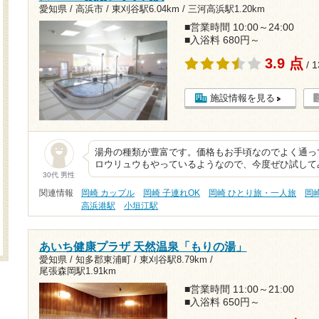
愛知県 / 高浜市 /
東刈谷駅6.04km
/
三河高浜駅1.20km
■営業時間 10:00～24:00
■入浴料 680円～
3.9 点
/ 
施設情報を見る
湯舟の種類が豊富です。価格もお手頃なのでよく通っ
ロウリュウもやっているようなので、今度ぜひ試して
30代 男性
関連情報
岡崎 カップル
岡崎 子連れOK
岡崎 ひとり旅・一人旅
岡
高浜港駅
小垣江駅
あいち健康プラザ 天然温泉「もりの湯」
愛知県 / 知多郡東浦町 /
東刈谷駅8.79km
/
尾張森岡駅1.91km
■営業時間 11:00～21:00
■入浴料 650円～