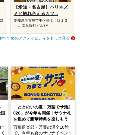
り
【愛知・名古屋】ハリネズ
ミと触れ合えるカフ...
23
愛知県名古屋市中区栄３丁目１３
－１ 南呉服町ビル3F
おすすめのアクティビティをもっと見る
～
「ととのいの夏！万葉でサ活2
全国
026」が今年も開催！サウナ札
を集めて豪華特典を楽しもう
的全
万葉倶楽部・万葉の湯全10館
きく
で、今年も夏のサウナイベント