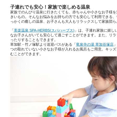
きをプロの占い師に相談するこ
とができるサービスです。
子連れでも安心！家族で楽しめる温泉
家族でのんびり温泉に行きたくても、赤ちゃんや小さなお子様を
きいもの。そんなお悩みをお持ちの方でも安心して利用できる、
っかくの癒しの温泉、お子さんも大人もリラックスして家族団ら
おふろパス会員様なら、この特
別なひとときを「毎月10分無
「
美楽温泉 SPA-HERBS(スパハーブス)
」は、子連れ家族に嬉し
料」でご利用いただけます。
なお子さんがいても安心して過ごすことができます。また、リラ
ったりすることもできます。
草加駅・竹ノ塚駅より送迎バスがある「
竜泉寺の湯 草加谷塚店
」
つの取れていない小さなお子様が入れるお風呂もご用意。キッズ
むことができます。
お湯で体がほぐれたら、次は占
い師さんとお話しして、心もほ
ぐしてみませんか？