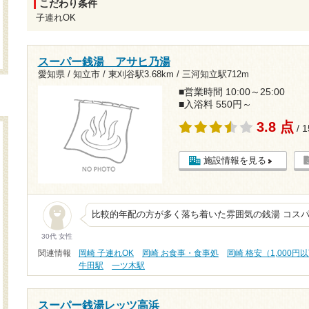
こだわり条件
子連れOK
スーパー銭湯 アサヒ乃湯
愛知県 / 知立市 /
東刈谷駅3.68km
/
三河知立駅712m
■営業時間 10:00～25:00
■入浴料 550円～
3.8 点
/ 
施設情報を見る
比較的年配の方が多く落ち着いた雰囲気の銭湯 コス
30代 女性
関連情報
岡崎 子連れOK
岡崎 お食事・食事処
岡崎 格安（1,000円
牛田駅
一ツ木駅
スーパー銭湯レッツ高浜