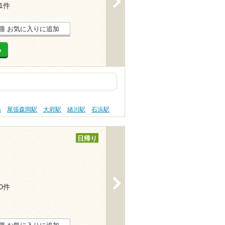
21件
お気に入りに追加
る
湯
尾張森岡駅
大府駅
緒川駅
石浜駅
日帰り
>
30件