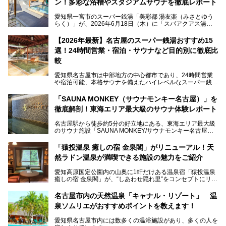
ン！多彩な浴槽やスタジアムサウナを徹底レポート
愛知県一宮市のスーパー銭湯「美彩都 湯友楽（みさとゆう
らく）」が、2026年6月18日（木）に「スパアクアス湯友
楽」としてリニューアルオープン！
【2026年最新】名古屋のスーパー銭湯おすすめ15
この地で30年にわたり愛され続けてきた施設だからこそ、
選！24時間営業・宿泊・サウナなど目的別に徹底比
地元住民をはじめオープンを待ちわびている人も多いのでは
ないでしょうか。
較
老朽化した設備の補修を機に、2年前からじっくり構想を練
ってきたというだけあって、館内の充実度は想像以上。
愛知県名古屋市は中部地方の中心都市であり、24時間営業
以前の4倍に拡張したという露天エリアや10の浴槽、40人収
や宿泊可能、本格サウナを備えたハイレベルなスーパー銭湯
容の巨大なスタジアムサウナに、岩盤浴やリラクゼーション
が密集する激戦区です。
までまるごと楽しめる施設に生まれ変わりました。
「SAUNA MONKEY（サウナモンキー名古屋）」を
そのため、「日々の仕事の疲れを心身ともにリセットした
今回は、全面リニューアルして新しくなった「スパアクアス
徹底解剖！東海エリア最大級のサウナ体験レポート
い」「休日に時間を忘れて1日中ダラダラ過ごしたい」「コ
湯友楽」に一足早くお邪魔して取材してきました！
スパ良く非日常の極上体験を味わいたい」人向けの施設が多
名古屋駅から徒歩約5分の好立地にある、東海エリア最大級
くある点が魅力です！
のサウナ施設「SAUNA MONKEY/サウナモンキー名古屋」
をご存じですか？
今回は、名古屋市でおすすめのスーパー銭湯を紹介します。
「名古屋駅周辺ってサウナが少ないよね」という声をよく耳
お好みの温泉施設を見つけて楽しんでくださいね。
「猿投温泉 癒しの宿 金泉閣」がリニューアル！天
にするだけあり、アクセスの良さにも胸が高鳴ります。
然ラドン温泉が満喫できる施設の魅力をご紹介
今回は普段は男性専用となっているパブリックサウナが、女
性専用で公開される『レディースデー』が開催されたので、
愛知高原国定公園内の山奥に1軒だけある温泉宿「猿投温泉
さっそく取材してきました！
癒しの宿 金泉閣」が、“しあわせ隠れ里”をコンセプトにリニ
ューアルオープンします。
名古屋市内の天然温泉「キャナル・リゾート」 温
天然ラドン温泉が堪能できるお風呂や、新設・改装された客
泉ソムリエがおすすめポイントを教えます！
室、地元の食材と温泉水で作られたお料理……。
新しくなった「猿投温泉 癒しの宿 金泉閣」の魅力を丸ごと
愛知県名古屋市内には数多くの温浴施設があり、多くの人を
ご紹介します。