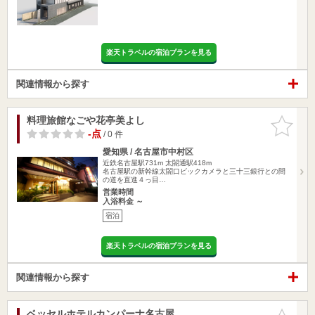
楽天トラベルの宿泊プランを見る
関連情報から探す
料理旅館なごや花亭美よし
お気に入
りに追加
-点
/ 0 件
愛知県 / 名古屋市中村区
近鉄名古屋駅731m
太閤通駅418m
名古屋駅の新幹線太閤口ビックカメラと三十三銀行との間
の道を直進４っ目…
営業時間
入浴料金 ～
宿泊
楽天トラベルの宿泊プランを見る
関連情報から探す
ベッセルホテルカンパーナ名古屋
お気に入