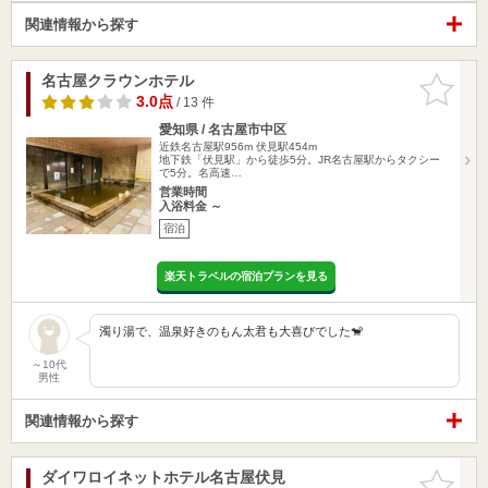
関連情報から探す
名古屋クラウンホテル
お気に入
りに追加
3.0点
/ 13 件
愛知県 / 名古屋市中区
近鉄名古屋駅956m
伏見駅454m
地下鉄「伏見駅」から徒歩5分。JR名古屋駅からタクシー
で5分。名高速…
営業時間
入浴料金 ～
宿泊
楽天トラベルの宿泊プランを見る
濁り湯で、温泉好きのもん太君も大喜びでした🐒
～10代
男性
関連情報から探す
ダイワロイネットホテル名古屋伏見
お気に入