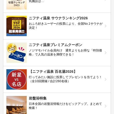
気施設は…
ニフティ温泉 サウナランキング2026
おふろ好きユーザーの投票により、全国No.1サウナが
決定！
ニフティ温泉プレミアムクーポン
ノジマモバイル会員向け 通常よりもお得な「特別価
格」で人気の温泉を満喫できる！
【ニフティ温泉 百名湯2026】
行ってみたい施設に投票してプレゼントを当てよう！
（全10回開催 / 合計260名様）
岩盤浴特集
日本全国の岩盤浴情報だけをピックアップ。まとめて
検索！