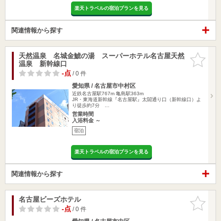
楽天トラベルの宿泊プランを見る
関連情報から探す
天然温泉 名城金鯱の湯 スーパーホテル名古屋天然
お気に入
温泉 新幹線口
りに追加
-点
/ 0 件
愛知県 / 名古屋市中村区
近鉄名古屋駅767m
亀島駅363m
JR・東海道新幹線『名古屋駅』太閤通り口（新幹線口）よ
り徒歩約7分 …
営業時間
入浴料金 ～
宿泊
楽天トラベルの宿泊プランを見る
関連情報から探す
名古屋ビーズホテル
お気に入
りに追加
-点
/ 0 件