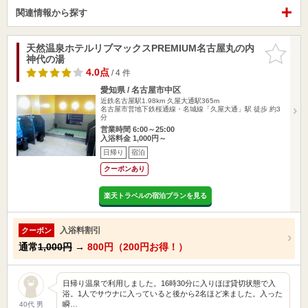
関連情報から探す
天然温泉ホテルリブマックスPREMIUM名古屋丸の内
お気に入
神代の湯
りに追加
4.0点
/ 4 件
愛知県 / 名古屋市中区
近鉄名古屋駅1.98km
久屋大通駅365m
名古屋市営地下鉄桜通線・名城線「久屋大通」駅 徒歩 約3
分
営業時間 6:00～25:00
入浴料金 1,000円～
日帰り
宿泊
クーポンあり
楽天トラベルの宿泊プランを見る
入浴料割引
クーポン
通常
1,000円
→
800円（200円お得！）
日帰り温泉で利用しました。16時30分に入りほぼ貸切状態で入
浴。1人でサウナに入っていると後から2名ほど来ました。入った
瞬…
40代 男