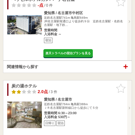
りに追加
-点
/ 0 件
愛知県 / 名古屋市中村区
近鉄名古屋駅741m
亀島駅649m
JR名古屋駅桜通口より徒歩約９分 近鉄名古屋駅・名鉄名
古屋駅・地下鉄…
営業時間
入浴料金 ～
宿泊
楽天トラベルの宿泊プランを見る
関連情報から探す
炭の湯ホテル
お気に入
りに追加
2.0点
/ 3 件
愛知県 / 名古屋市
近鉄名古屋駅764m
亀島駅388m
ＪＲ名古屋駅新幹線口から徒歩にて５分
営業時間 6:30～23:00
入浴料金 530円～
日帰り
宿泊