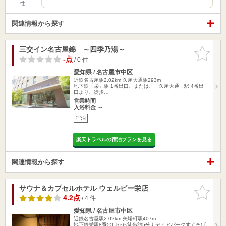
性
関連情報から探す
三交イン名古屋錦 ～四季乃湯～
お気に入
りに追加
-点
/ 0 件
愛知県 / 名古屋市中区
近鉄名古屋駅2.02km
久屋大通駅293m
地下鉄「栄」駅 1番出口、または、「久屋大通」駅 4番出
口より、徒歩…
営業時間
入浴料金 ～
宿泊
楽天トラベルの宿泊プランを見る
関連情報から探す
サウナ＆カプセルホテル ウェルビー栄店
お気に入
りに追加
4.2点
/ 4 件
愛知県 / 名古屋市中区
近鉄名古屋駅2.02km
矢場町駅407m
地下鉄栄駅8番出口から徒歩約5分ナディアパークすぐそば