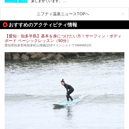
楽しませています。
その中でも今回は「キャナル・リゾート」について、温泉ソ
ムリエの目線で紹介していきます！
ニフティ温泉ニュースTOPへ
名古屋市内にはスーパー銭湯や日帰り温泉が多く、「どこに
行こうかな？」と悩んでしまう方も多いと思います。
おすすめのアクティビティ情報
ぜひこの記事を参考にして「キャナル・リゾート」に出かけ
てみるのはいかがでしょうか？
【愛知・知多半島】基本を身につけたい方！サーフィン・ボディ
ボード ベーシックレッスン（90分）
愛知県知多郡南知多町山海橋詰59マリンシャトウYAMAMI101