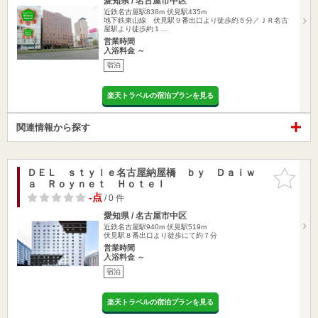
愛知県 / 名古屋市中区
近鉄名古屋駅838m
伏見駅435m
地下鉄東山線 伏見駅９番出口より徒歩約５分／ＪＲ名古
屋駅より徒歩約１…
営業時間
入浴料金 ～
宿泊
楽天トラベルの宿泊プランを見る
関連情報から探す
ＤＥＬ ｓｔｙｌｅ名古屋納屋橋 ｂｙ Ｄａｉｗ
お気に入
ａ Ｒｏｙｎｅｔ Ｈｏｔｅｌ
りに追加
-点
/ 0 件
愛知県 / 名古屋市中区
近鉄名古屋駅940m
伏見駅519m
伏見駅８番出口より徒歩にて約７分
営業時間
入浴料金 ～
宿泊
楽天トラベルの宿泊プランを見る