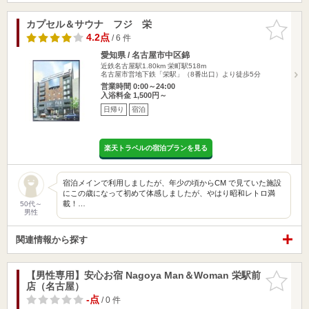
カプセル＆サウナ フジ 栄
お気に入
りに追加
4.2点
/ 6 件
愛知県 / 名古屋市中区錦
近鉄名古屋駅1.80km
栄町駅518m
名古屋市営地下鉄「栄駅」（8番出口）より徒歩5分
営業時間 0:00～24:00
入浴料金 1,500円～
日帰り
宿泊
楽天トラベルの宿泊プランを見る
宿泊メインで利用しましたが、年少の頃からCM で見ていた施設
にこの歳になって初めて体感しましたが、やはり昭和レトロ満
載！…
50代～
男性
関連情報から探す
【男性専用】安心お宿 Nagoya Man＆Woman 栄駅前
お気に入
店（名古屋）
りに追加
-点
/ 0 件