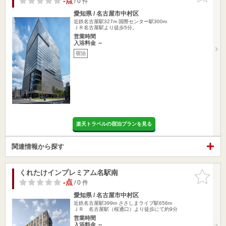
-点
/ 0 件
愛知県 / 名古屋市中村区
近鉄名古屋駅327m
国際センター駅300m
ＪＲ名古屋駅より徒歩5分。
営業時間
入浴料金 ～
宿泊
楽天トラベルの宿泊プランを見る
関連情報から探す
くれたけインプレミアム名駅南
お気に入
りに追加
-点
/ 0 件
愛知県 / 名古屋市中村区
近鉄名古屋駅399m
ささしまライブ駅656m
ＪＲ 名古屋駅（桜通口）より徒歩にて約9分
営業時間
入浴料金 ～