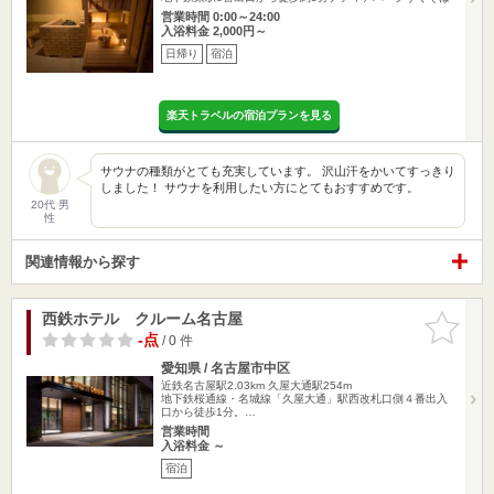
営業時間 0:00～24:00
入浴料金 2,000円～
日帰り
宿泊
楽天トラベルの宿泊プランを見る
サウナの種類がとても充実しています。 沢山汗をかいてすっきり
しました！ サウナを利用したい方にとてもおすすめです。
20代 男
性
関連情報から探す
西鉄ホテル クルーム名古屋
お気に入
りに追加
-点
/ 0 件
愛知県 / 名古屋市中区
近鉄名古屋駅2.03km
久屋大通駅254m
地下鉄桜通線・名城線「久屋大通」駅西改札口側４番出入
口から徒歩1分。…
営業時間
入浴料金 ～
宿泊