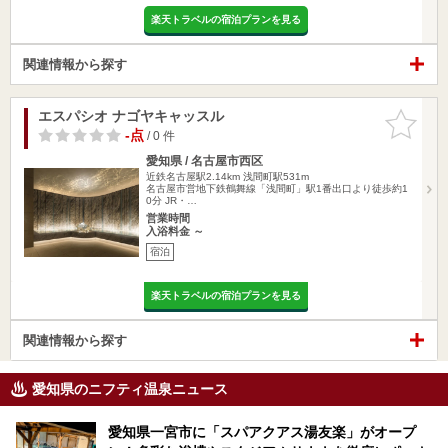
楽天トラベルの宿泊プランを見る
関連情報から探す
エスパシオ ナゴヤキャッスル
お気に入
りに追加
-点
/ 0 件
愛知県 / 名古屋市西区
近鉄名古屋駅2.14km
浅間町駅531m
名古屋市営地下鉄鶴舞線「浅間町」駅1番出口より徒歩約1
0分 JR・…
営業時間
入浴料金 ～
宿泊
楽天トラベルの宿泊プランを見る
関連情報から探す
愛知県のニフティ温泉ニュース
愛知県一宮市に「スパアクアス湯友楽」がオープ