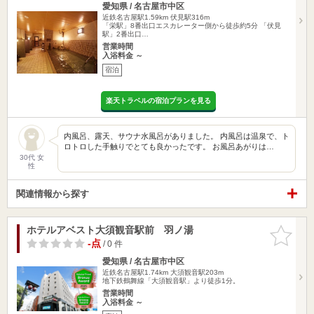
愛知県 / 名古屋市中区
近鉄名古屋駅1.59km
伏見駅316m
「栄駅」8番出口エスカレーター側から徒歩約5分 「伏見
駅」2番出口…
営業時間
入浴料金 ～
宿泊
楽天トラベルの宿泊プランを見る
内風呂、露天、サウナ水風呂がありました。 内風呂は温泉で、ト
ロトロした手触りでとても良かったです。 お風呂あがりは…
30代 女
性
関連情報から探す
ホテルアベスト大須観音駅前 羽ノ湯
お気に入
りに追加
-点
/ 0 件
愛知県 / 名古屋市中区
近鉄名古屋駅1.74km
大須観音駅203m
地下鉄鶴舞線「大須観音駅」より徒歩1分。
営業時間
入浴料金 ～