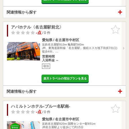
関連情報から探す
アパホテル〈名古屋駅前北〉
お気に入
りに追加
-点
/ 0 件
愛知県 / 名古屋市中村区
近鉄名古屋駅613m
亀島駅540m
JR、東海道新幹線「名古屋駅」接続エスカ地下街(E7出口)
徒歩4分。…
営業時間
入浴料金 ～
宿泊
楽天トラベルの宿泊プランを見る
関連情報から探す
ハミルトンホテル-ブルー名駅南-
お気に入
りに追加
-点
/ 0 件
愛知県 / 名古屋市中村区
近鉄名古屋駅620m
国際センター駅651m
JR名古屋駅より徒歩にて約15分