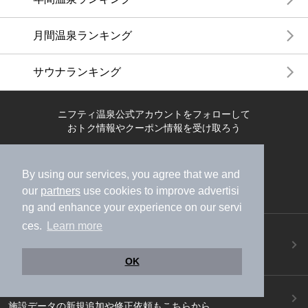
月間温泉ランキング
サウナランキング
ニフティ温泉公式アカウントをフォローして
おトク情報やクーポン情報を受け取ろう
By using our services, you agree that we and
our
partners
use cookies to improve advertisi
ng and enhance your experience on our servi
ces.
Learn more
ニフティ温泉アプリ
地図から温泉検索！お得な限定クーポンも！
今すぐダウンロード！
OK
ご意見ご要望 ・お問い合わせ
施設データの新規追加や修正依頼もこちらから