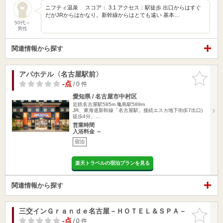
ニフティ温泉 スコア： 3.1 アクセス：駅徒歩 出口からはすぐ
だがJRからはかなり。新幹線からはとても遠い 基本…
50代～
男性
関連情報から探す
アパホテル〈名古屋駅前〉
お気に入
りに追加
-点
/ 0 件
愛知県 / 名古屋市中村区
近鉄名古屋駅585m
亀島駅589m
JR、東海道新幹線「名古屋駅」接続エスカ地下街(E7出口)
徒歩4分、…
営業時間
入浴料金 ～
宿泊
楽天トラベルの宿泊プランを見る
関連情報から探す
三交インＧｒａｎｄｅ名古屋－ＨＯＴＥＬ＆ＳＰＡ－
お気に入
りに追加
-点
/ 0 件