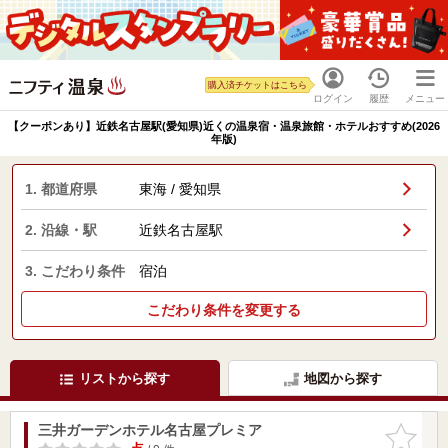
購入済チケットはこちら
ログイン
履歴
メニュー
【クーポンあり】近鉄名古屋駅(愛知県)近くの温泉宿・温泉旅館・ホテルおすすめ(2026
年版)
1. 都道府県
東海 / 愛知県
2. 沿線・駅
近鉄名古屋駅
3. こだわり条件
宿泊
こだわり条件を変更する
リストから探す
地図から探す
三井ガーデンホテル名古屋プレミア
お気に入
りに追加