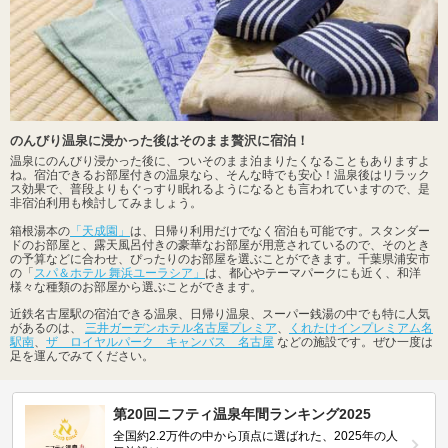
のんびり温泉に浸かった後はそのまま贅沢に宿泊！
温泉にのんびり浸かった後に、ついそのまま泊まりたくなることもありますよ
ね。宿泊できるお部屋付きの温泉なら、そんな時でも安心！温泉後はリラック
ス効果で、普段よりもぐっすり眠れるようになるとも言われていますので、是
非宿泊利用も検討してみましょう。
箱根湯本の
「天成園」
は、日帰り利用だけでなく宿泊も可能です。スタンダー
ドのお部屋と、露天風呂付きの豪華なお部屋が用意されているので、そのとき
の予算などに合わせ、ぴったりのお部屋を選ぶことができます。千葉県浦安市
の「
スパ＆ホテル 舞浜ユーラシア」
は、都心やテーマパークにも近く、和洋
様々な種類のお部屋から選ぶことができます。
近鉄名古屋駅の宿泊できる温泉、日帰り温泉、スーパー銭湯の中でも特に人気
があるのは、
三井ガーデンホテル名古屋プレミア
、
くれたけインプレミアム名
駅南
、
ザ ロイヤルパーク キャンバス 名古屋
などの施設です。ぜひ一度は
足を運んでみてください。
第20回ニフティ温泉年間ランキング2025
全国約2.2万件の中から頂点に選ばれた、2025年の人