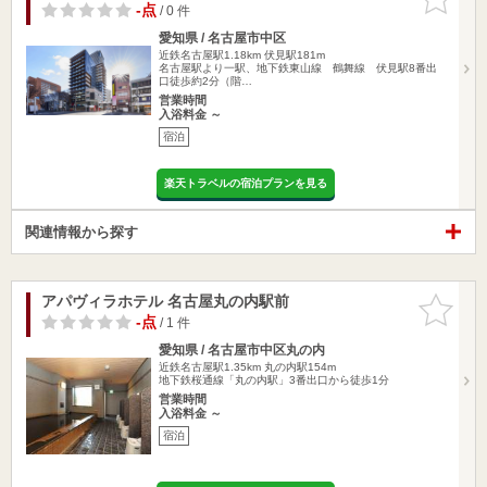
りに追加
-点
/ 0 件
愛知県 / 名古屋市中区
近鉄名古屋駅1.18km
伏見駅181m
名古屋駅より一駅、地下鉄東山線 鶴舞線 伏見駅8番出
口徒歩約2分（階…
営業時間
入浴料金 ～
宿泊
楽天トラベルの宿泊プランを見る
関連情報から探す
アパヴィラホテル 名古屋丸の内駅前
お気に入
りに追加
-点
/ 1 件
愛知県 / 名古屋市中区丸の内
近鉄名古屋駅1.35km
丸の内駅154m
地下鉄桜通線「丸の内駅」3番出口から徒歩1分
営業時間
入浴料金 ～
宿泊