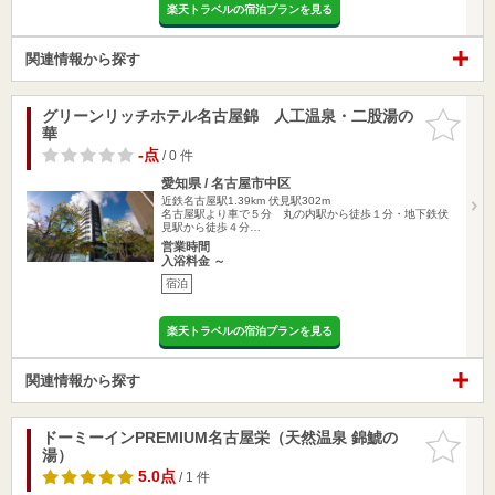
楽天トラベルの宿泊プランを見る
関連情報から探す
グリーンリッチホテル名古屋錦 人工温泉・二股湯の
お気に入
華
りに追加
-点
/ 0 件
愛知県 / 名古屋市中区
近鉄名古屋駅1.39km
伏見駅302m
名古屋駅より車で５分 丸の内駅から徒歩１分・地下鉄伏
見駅から徒歩４分…
営業時間
入浴料金 ～
宿泊
楽天トラベルの宿泊プランを見る
関連情報から探す
ドーミーインPREMIUM名古屋栄（天然温泉 錦鯱の
お気に入
湯）
りに追加
5.0点
/ 1 件