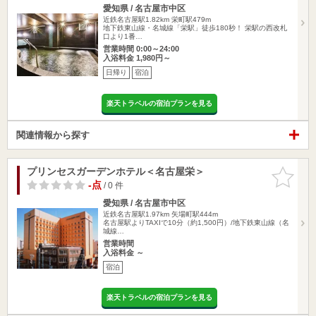
愛知県 / 名古屋市中区
近鉄名古屋駅1.82km
栄町駅479m
地下鉄東山線・名城線「栄駅」徒歩180秒！ 栄駅の西改札
口より1番…
営業時間 0:00～24:00
入浴料金 1,980円～
日帰り
宿泊
楽天トラベルの宿泊プランを見る
関連情報から探す
プリンセスガーデンホテル＜名古屋栄＞
お気に入
りに追加
-点
/ 0 件
愛知県 / 名古屋市中区
近鉄名古屋駅1.97km
矢場町駅444m
名古屋駅よりTAXIで10分（約1,500円）/地下鉄東山線（名
城線…
営業時間
入浴料金 ～
宿泊
楽天トラベルの宿泊プランを見る