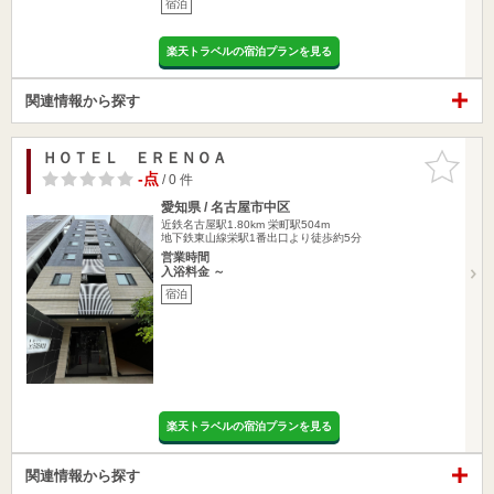
宿泊
楽天トラベルの宿泊プランを見る
関連情報から探す
ＨＯＴＥＬ ＥＲＥＮＯＡ
お気に入
りに追加
-点
/ 0 件
愛知県 / 名古屋市中区
近鉄名古屋駅1.80km
栄町駅504m
地下鉄東山線栄駅1番出口より徒歩約5分
営業時間
入浴料金 ～
宿泊
楽天トラベルの宿泊プランを見る
関連情報から探す