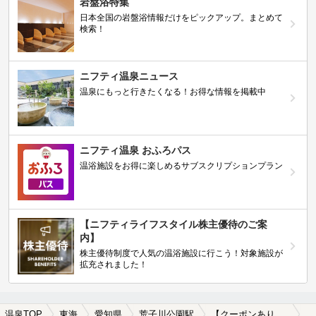
岩盤浴特集
日本全国の岩盤浴情報だけをピックアップ。まとめて
検索！
ニフティ温泉ニュース
温泉にもっと行きたくなる！お得な情報を掲載中
ニフティ温泉 おふろパス
温浴施設をお得に楽しめるサブスクリプションプラン
【ニフティライフスタイル株主優待のご案
内】
株主優待制度で人気の温浴施設に行こう！対象施設が
拡充されました！
温泉TOP
東海
愛知県
荒子川公園駅
【クーポンあり】子連れOKな荒子川公園駅近くの温泉、日帰り温泉、スーパー銭湯おすすめ