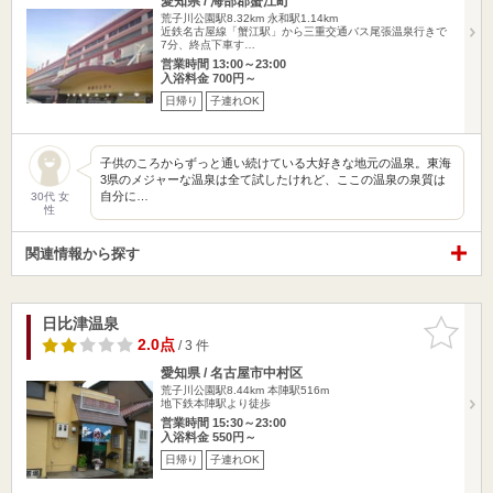
愛知県 / 海部郡蟹江町
荒子川公園駅8.32km
永和駅1.14km
近鉄名古屋線「蟹江駅」から三重交通バス尾張温泉行きで
7分、終点下車す…
営業時間 13:00～23:00
入浴料金 700円～
日帰り
子連れOK
子供のころからずっと通い続けている大好きな地元の温泉。東海
3県のメジャーな温泉は全て試したけれど、ここの温泉の泉質は
自分に…
30代 女
性
関連情報から探す
日比津温泉
お気に入
りに追加
2.0点
/ 3 件
愛知県 / 名古屋市中村区
荒子川公園駅8.44km
本陣駅516m
地下鉄本陣駅より徒歩
営業時間 15:30～23:00
入浴料金 550円～
日帰り
子連れOK