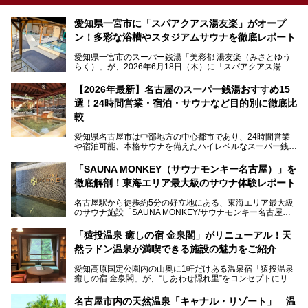
愛知県一宮市に「スパアクアス湯友楽」がオープ
ン！多彩な浴槽やスタジアムサウナを徹底レポート
愛知県一宮市のスーパー銭湯「美彩都 湯友楽（みさとゆう
らく）」が、2026年6月18日（木）に「スパアクアス湯友
楽」としてリニューアルオープン！
【2026年最新】名古屋のスーパー銭湯おすすめ15
この地で30年にわたり愛され続けてきた施設だからこそ、
選！24時間営業・宿泊・サウナなど目的別に徹底比
地元住民をはじめオープンを待ちわびている人も多いのでは
ないでしょうか。
較
老朽化した設備の補修を機に、2年前からじっくり構想を練
ってきたというだけあって、館内の充実度は想像以上。
愛知県名古屋市は中部地方の中心都市であり、24時間営業
以前の4倍に拡張したという露天エリアや10の浴槽、40人収
や宿泊可能、本格サウナを備えたハイレベルなスーパー銭湯
容の巨大なスタジアムサウナに、岩盤浴やリラクゼーション
が密集する激戦区です。
までまるごと楽しめる施設に生まれ変わりました。
「SAUNA MONKEY（サウナモンキー名古屋）」を
そのため、「日々の仕事の疲れを心身ともにリセットした
今回は、全面リニューアルして新しくなった「スパアクアス
徹底解剖！東海エリア最大級のサウナ体験レポート
い」「休日に時間を忘れて1日中ダラダラ過ごしたい」「コ
湯友楽」に一足早くお邪魔して取材してきました！
スパ良く非日常の極上体験を味わいたい」人向けの施設が多
名古屋駅から徒歩約5分の好立地にある、東海エリア最大級
くある点が魅力です！
のサウナ施設「SAUNA MONKEY/サウナモンキー名古屋」
をご存じですか？
今回は、名古屋市でおすすめのスーパー銭湯を紹介します。
「名古屋駅周辺ってサウナが少ないよね」という声をよく耳
お好みの温泉施設を見つけて楽しんでくださいね。
「猿投温泉 癒しの宿 金泉閣」がリニューアル！天
にするだけあり、アクセスの良さにも胸が高鳴ります。
然ラドン温泉が満喫できる施設の魅力をご紹介
今回は普段は男性専用となっているパブリックサウナが、女
性専用で公開される『レディースデー』が開催されたので、
愛知高原国定公園内の山奥に1軒だけある温泉宿「猿投温泉
さっそく取材してきました！
癒しの宿 金泉閣」が、“しあわせ隠れ里”をコンセプトにリニ
ューアルオープンします。
名古屋市内の天然温泉「キャナル・リゾート」 温
天然ラドン温泉が堪能できるお風呂や、新設・改装された客