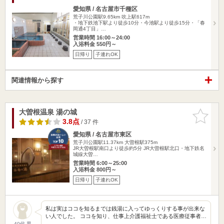
愛知県 / 名古屋市千種区
荒子川公園駅9.65km
吹上駅617m
・地下鉄池下駅より徒歩10分・今池駅より徒歩15分・「春
岡通4丁目」…
営業時間 16:00～24:00
入浴料金 550円～
日帰り
子連れOK
関連情報から探す
大曽根温泉 湯の城
お気に入
りに追加
3.8点
/ 37 件
愛知県 / 名古屋市東区
荒子川公園駅11.37km
大曽根駅375m
JR大曽根駅南口より徒歩約5分 JR大曽根駅北口・地下鉄名
城線大曽…
営業時間 6:00～25:00
入浴料金 800円～
日帰り
子連れOK
私は実はココを知るまでは銭湯に入ってゆっくりする事が出来な
い人でした。 ココを知り、仕事上介護福祉士である医療従事者…
40代 男