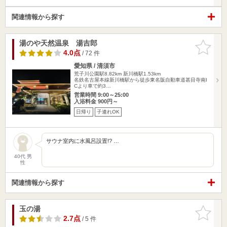
関連情報から探す
湯のや天然温泉 湯吉郎
お気に入
りに追加
4.0点
/ 72 件
愛知県 / 清須市
荒子川公園駅8.82km
新川橋駅1.53km
名鉄名古屋本線新川橋駅から徒歩東名阪自動車道甚目寺南I
Cより車で約3…
営業時間 9:00～25:00
入浴料金 900円～
日帰り
子連れOK
サウナ室内に水風呂設置!? …
40代 男
性
関連情報から探す
玉の湯
お気に入
りに追加
2.7点
/ 5 件