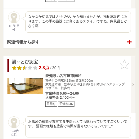
なかなか初見では入りづらいかも知れませんが、福祉施設内にあ
ります。この手の施設には良くあるスタイルですね。内風呂しか
なく露…
40代 男
性
関連情報から探す
湯～とぴあ宝
お気に入
りに追加
2.8点
/ 30 件
愛知県 / 名古屋市南区
荒子川公園駅6.12km
笠寺駅296m
東海道本線 笠寺駅より徒歩約7分日本ガイシスポーツプ
ラザ下車 徒歩約…
営業時間 0:00～24:00
入浴料金 2,400円～
日帰り
子連れOK
お風呂の種類が豊富で食事処もとても賑わっていてすごくいいで
す。 漫画の種類も豊富で時間が足りないくらいです^_^
～10代
女性