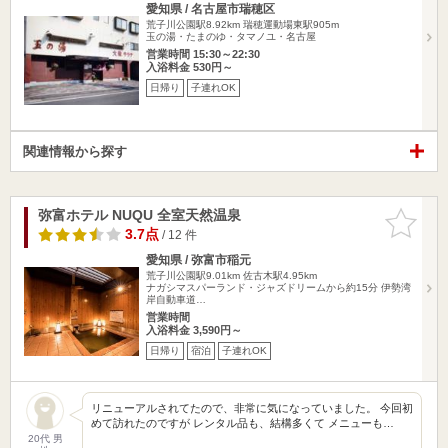
愛知県 / 名古屋市瑞穂区
荒子川公園駅8.92km
瑞穂運動場東駅905m
玉の湯・たまのゆ・タマノユ・名古屋
営業時間 15:30～22:30
入浴料金 530円～
日帰り
子連れOK
関連情報から探す
弥富ホテル NUQU 全室天然温泉
お気に入
りに追加
3.7点
/ 12 件
愛知県 / 弥富市稲元
荒子川公園駅9.01km
佐古木駅4.95km
ナガシマスパーランド・ジャズドリームから約15分 伊勢湾
岸自動車道…
営業時間
入浴料金 3,590円～
日帰り
宿泊
子連れOK
リニューアルされてたので、非常に気になっていました。 今回初
めて訪れたのですが レンタル品も、結構多くて メニューも…
20代 男