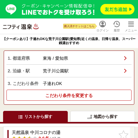
購入済チケットはこちら
ログイン
履歴
メニュー
【クーポンあり】子連れOKな荒子川公園駅(愛知県)近くの温泉、日帰り温泉、スーパー
銭湯おすすめ
1. 都道府県
東海 / 愛知県
2. 沿線・駅
荒子川公園駅
3. こだわり条件
子連れOK
こだわり条件を変更する
リストから探す
地図から探す
天然温泉 中川コロナの湯
お気に入
りに追加