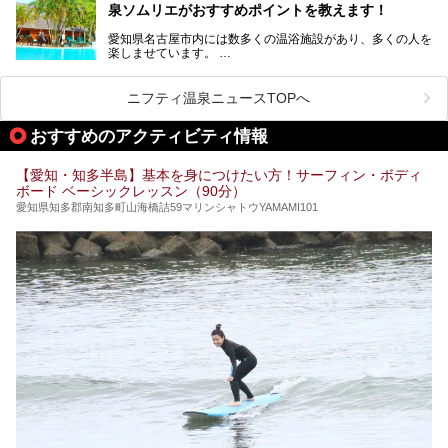
泉ソムリエがおすすめポイントを教えます！
室、地元の食材と温泉水で作られたお料理……。
新しくなった「猿投温泉 癒しの宿 金泉閣」の魅力を丸ごと
愛知県名古屋市内には数多くの温浴施設があり、多くの人を
ご紹介します。
楽しませています。
その中でも今回は「キャナル・リゾート」について、温泉ソ
ムリエの目線で紹介していきます！
ニフティ温泉ニュースTOPへ
名古屋市内にはスーパー銭湯や日帰り温泉が多く、「どこに
行こうかな？」と悩んでしまう方も多いと思います。
おすすめのアクティビティ情報
ぜひこの記事を参考にして「キャナル・リゾート」に出かけ
てみるのはいかがでしょうか？
【愛知・知多半島】基本を身につけたい方！サーフィン・ボディ
ボード ベーシックレッスン（90分）
愛知県知多郡南知多町山海橋詰59マリンシャトウYAMAMI101