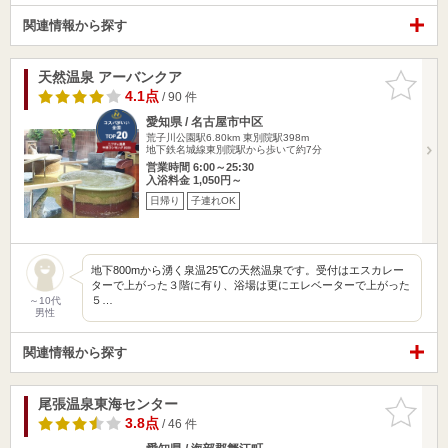
関連情報から探す
天然温泉 アーバンクア
お気に入
りに追加
4.1点
/ 90 件
愛知県 / 名古屋市中区
荒子川公園駅6.80km
東別院駅398m
地下鉄名城線東別院駅から歩いて約7分
営業時間 6:00～25:30
入浴料金 1,050円～
日帰り
子連れOK
地下800mから湧く泉温25℃の天然温泉です。受付はエスカレー
ターで上がった３階に有り、浴場は更にエレベーターで上がった
５…
～10代
男性
関連情報から探す
尾張温泉東海センター
お気に入
りに追加
3.8点
/ 46 件