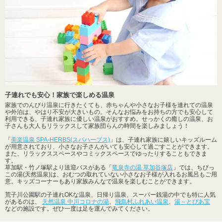
子連れでも安心！家族で楽しめる温泉
家族でのんびり温泉に行きたくても、赤ちゃんや小さなお子様を連れての温泉
や外泊は、やはり不安が大きいもの。そんなお悩みをお持ちの方でも安心して
利用できる、子連れ家族に優しい温泉がおすすめ。せっかくの癒しの温泉、お
子さんも大人もリラックスして家族団らんの時間を楽しみましょう！
「
美楽温泉 SPA-HERBS(スパハーブス)
」は、子連れ家族に嬉しいキッズルーム
が用意されており、小さなお子さんがいても安心して過ごすことができます。
また、リラックススペースやコミックスペースでゆったりすることもできま
す。
草加駅・竹ノ塚駅より送迎バスがある「
竜泉寺の湯 草加谷塚店
」では、ちびっ
この湯(天然温泉)は、おむつの取れていない小さなお子様が入れるお風呂もご用
意。キッズコーナーもあり家族みんなで温泉を楽しむことができます。
荒子川公園駅の子連れOKな温泉、日帰り温泉、スーパー銭湯の中でも特に人気
があるのは、
天然温泉 中川コロナの湯
、
飛島村ふれあい温泉
、
湯～とぴあ宝
などの施設です。ぜひ一度は足を運んでみてください。