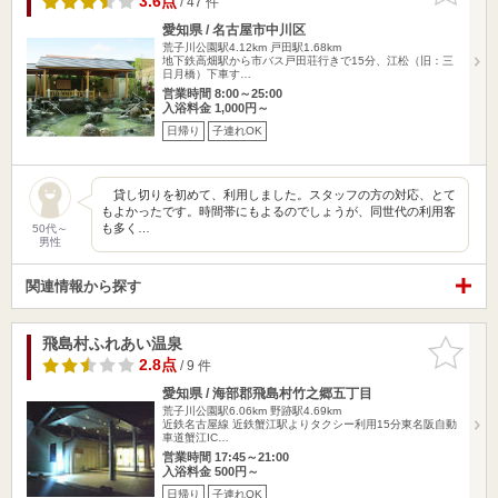
3.6点
/ 47 件
愛知県 / 名古屋市中川区
荒子川公園駅4.12km
戸田駅1.68km
地下鉄高畑駅から市バス戸田荘行きで15分、江松（旧：三
日月橋）下車す…
営業時間 8:00～25:00
入浴料金 1,000円～
日帰り
子連れOK
貸し切りを初めて、利用しました。スタッフの方の対応、とて
もよかったです。時間帯にもよるのでしょうが、同世代の利用客
も多く…
50代～
男性
関連情報から探す
飛島村ふれあい温泉
お気に入
りに追加
2.8点
/ 9 件
愛知県 / 海部郡飛島村竹之郷五丁目
荒子川公園駅6.06km
野跡駅4.69km
近鉄名古屋線 近鉄蟹江駅よりタクシー利用15分東名阪自動
車道蟹江IC…
営業時間 17:45～21:00
入浴料金 500円～
日帰り
子連れOK