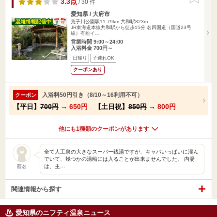
3.3点
/ 30 件
愛知県 / 大府市
荒子川公園駅11.79km
共和駅823m
JR東海道本線共和駅から徒歩15分 名四国道（国道23号
線）有松イ…
営業時間 9:00～24:00
入浴料金 700円～
日帰り
子連れOK
クーポンあり
入浴料50円引き（8/10～16利用不可）
クーポン
【平日】
700円
→
650円
【土日祝】
850円
→
800円
他にも1種類のクーポンがあります
全て人工泉の大きなスーパー銭湯ですが、キャパいっぱいに混ん
でいて、幾つかの湯船には入ることが出来ませんでした。 内湯
は、主…
匿名
関連情報から探す
愛知県のニフティ温泉ニュース