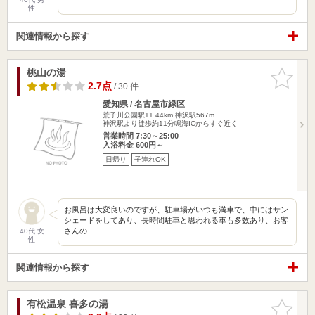
性
関連情報から探す
桃山の湯
お気に入
りに追加
2.7点
/ 30 件
愛知県 / 名古屋市緑区
荒子川公園駅11.44km
神沢駅567m
神沢駅より徒歩約11分鳴海ICからすぐ近く
営業時間 7:30～25:00
入浴料金 600円～
日帰り
子連れOK
お風呂は大変良いのですが、駐車場がいつも満車で、中にはサン
シェードをしてあり、長時間駐車と思われる車も多数あり、お客
さんの…
40代 女
性
関連情報から探す
有松温泉 喜多の湯
お気に入
りに追加