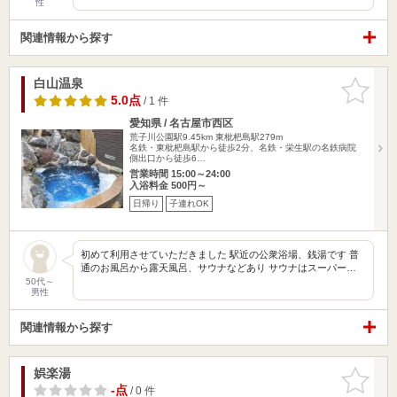
性
関連情報から探す
白山温泉
お気に入
りに追加
5.0点
/ 1 件
愛知県 / 名古屋市西区
荒子川公園駅9.45km
東枇杷島駅279m
名鉄・東枇杷島駅から徒歩2分、名鉄・栄生駅の名鉄病院
側出口から徒歩6…
営業時間 15:00～24:00
入浴料金 500円～
日帰り
子連れOK
初めて利用させていただきました 駅近の公衆浴場、銭湯です 普
通のお風呂から露天風呂、サウナなどあり サウナはスーパー…
50代～
男性
関連情報から探す
娯楽湯
お気に入
りに追加
-点
/ 0 件