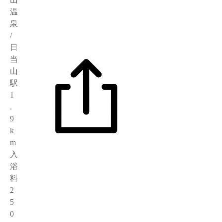
温
泉
/
日
当
山
駅
1
.
9
k
m
入
浴
料
2
5
0