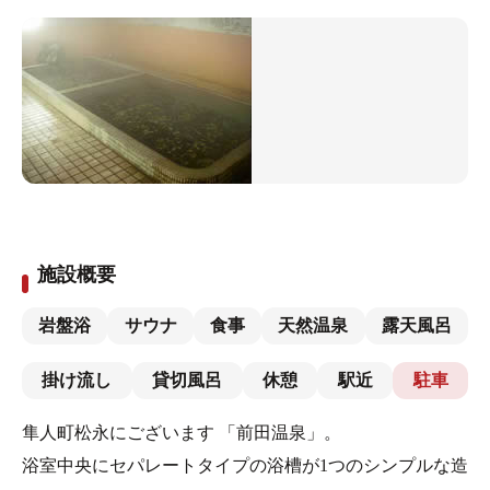
施設概要
岩盤浴
サウナ
食事
天然温泉
露天風呂
掛け流し
貸切風呂
休憩
駅近
駐車
隼人町松永にございます 「前田温泉」。
浴室中央にセパレートタイプの浴槽が1つのシンプルな造