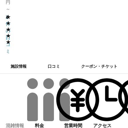
円
～
★
4
2
★
件
★
の
★
口
★
コ
ミ
施設情報
口コミ
クーポン・チケット
混雑情報
料金
営業時間
アクセス