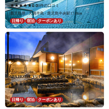
★
★
★
★
★
0.0
0件の口コミ
鹿児島県 / 大隅半島 / 鹿児島中央駅17.8km
日帰り
宿泊
クーポンあり
SPA HOTEL YUTTARIKAN (旧 ゆったり館)
★
★
★
★
★
2.8
5件の口コミ
鹿児島県 / 川内 (鹿児島) / 川内駅6.7km
日帰り
宿泊
クーポンあり