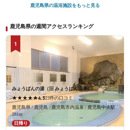
鹿児島県の
温浴施設をもっと見る
鹿児島県の週間アクセスランキング
1
みょうばんの湯（旧 みょうばん温泉）
★
★
★
★
★
4.3
23件の口コミ
鹿児島県 / 鹿児島 / 鹿児島市内温泉 / 鹿児島中央駅
281m
日帰り