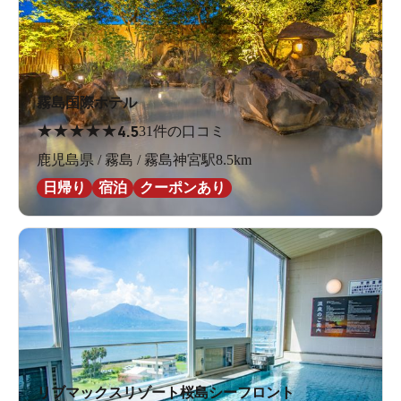
霧島国際ホテル
★
★
★
★
★
4.5
31件の口コミ
鹿児島県 / 霧島 / 霧島神宮駅8.5km
日帰り
宿泊
クーポンあり
リブマックスリゾート桜島シーフロント