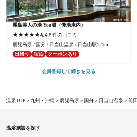
霧島美人の湯 You湯（優湯庵内）
★
★
★
★
★
4.4
39件の口コミ
鹿児島県 / 国分 / 日当山温泉 / 日当山駅525m
日帰り
宿泊
クーポンあり
会員登録して続きを見る
温泉TOP
＞
九州・沖縄
＞
鹿児島県
＞
国分
＞
日当山温泉
＞
前
温浴施設を探す