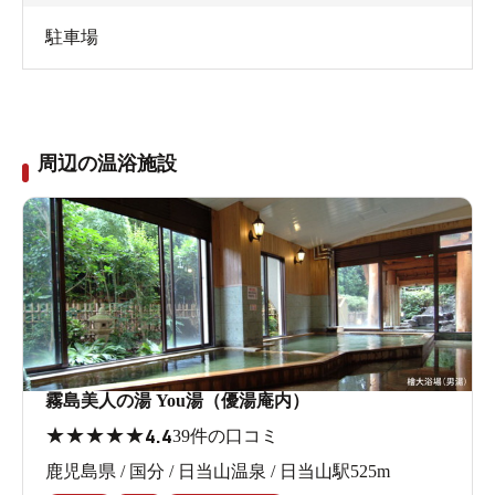
駐車場
周辺の温浴施設
霧島美人の湯 You湯（優湯庵内）
★
★
★
★
★
4.4
39件の口コミ
鹿児島県 / 国分 / 日当山温泉 / 日当山駅525m