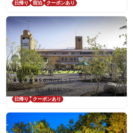
日帰り
宿泊
クーポンあり
WellBe Club（ウェルビークラブ）
★
★
★
★
★
5.0
2件の口コミ
鹿児島県 / 国分 / 帖佐駅707m
日帰り
クーポンあり