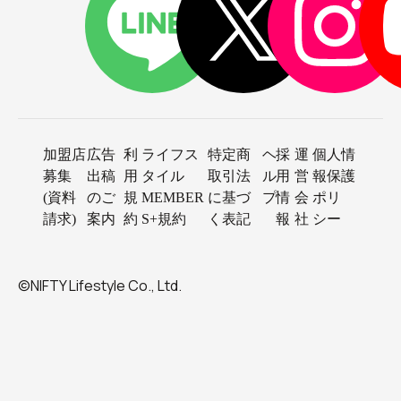
加盟店
広告
利
ライフス
特定商
ヘ
採
運
個人情
募集
出稿
用
タイル
取引法
ル
用
営
報保護
(資料
のご
規
MEMBER
に基づ
プ
情
会
ポリ
請求)
案内
約
S+規約
く表記
報
社
シー
©NIFTY Lifestyle Co., Ltd.