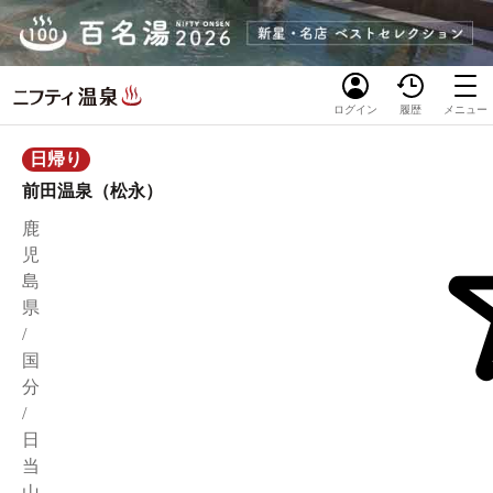
ログイン
履歴
メニュー
日帰り
前田温泉（松永）
鹿
児
島
県
/
国
分
/
日
当
山