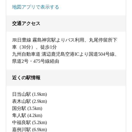
地図アプリで表示する
交通アクセス
JR日豊線 霧島神宮駅よりバス利用、丸尾停留所下
車（30分）、徒歩1分
九州自動車道 溝辺鹿児島空港ICより国道504号線、
県道2号・475号線経由
近くの駅情報
日当山駅
(1.9km)
表木山駅
(2.9km)
国分駅
(3.5km)
隼人駅
(4.2km)
中福良駅
(5.2km)
嘉例川駅
(6.9km)