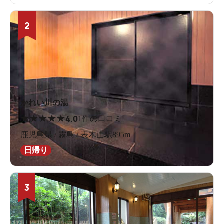
2
かれい川の湯
★
★
★
★
★
4.0
1件の口コミ
鹿児島県 / 霧島 / 表木山駅895m
日帰り
3