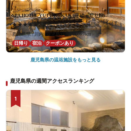
SPA HOTEL YUTTARIKAN (旧 ゆったり館)
★
★
★
★
★
2.8
5件の口コミ
鹿児島県 / 川内 (鹿児島) / 川内駅6.7km
日帰り
宿泊
クーポンあり
鹿児島県の
温浴施設をもっと見る
鹿児島県の週間アクセスランキング
1