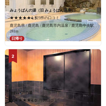
みょうばんの湯（旧 みょうばん温泉）
★
★
★
★
★
4.3
23件の口コミ
鹿児島県 / 鹿児島 / 鹿児島市内温泉 / 鹿児島中央駅
281m
日帰り
2
かれい川の湯
★
★
★
★
★
4.0
1件の口コミ