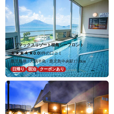
リブマックスリゾート桜島シーフロント
★
★
★
★
★
0.0
0件の口コミ
鹿児島県 / 大隅半島 / 鹿児島中央駅17.8km
日帰り
宿泊
クーポンあり