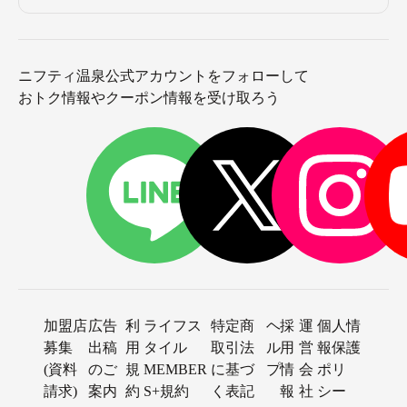
ニフティ温泉公式アカウントをフォローして
おトク情報やクーポン情報を受け取ろう
加盟店
広告
利
ライフス
特定商
ヘ
採
運
個人情
募集
出稿
用
タイル
取引法
ル
用
営
報保護
(資料
のご
規
MEMBER
に基づ
プ
情
会
ポリ
請求)
案内
約
S+規約
く表記
報
社
シー