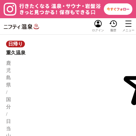
ログイン
履歴
メニュー
日帰り
重久温泉
鹿
児
島
県
/
国
分
/
日
当
山