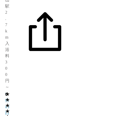
駅
2
.
7
k
m
入
浴
料
3
0
0
円
～
★
0
0
★
件
★
の
★
口