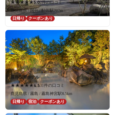
★
★
★
★
★
5.0
2件の口コミ
鹿児島県 / 国分 / 帖佐駅707m
日帰り
クーポンあり
霧島国際ホテル
★
★
★
★
★
4.5
31件の口コミ
鹿児島県 / 霧島 / 霧島神宮駅8.5km
日帰り
宿泊
クーポンあり