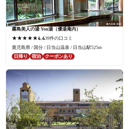
霧島美人の湯 You湯（優湯庵内）
★
★
★
★
★
4.4
39件の口コミ
鹿児島県 / 国分 / 日当山温泉 / 日当山駅525m
日帰り
宿泊
クーポンあり
WellBe Club（ウェルビークラブ）