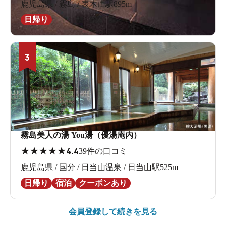
鹿児島県 / 霧島 / 表木山駅895m
日帰り
3
霧島美人の湯 You湯（優湯庵内）
★
★
★
★
★
4.4
39件の口コミ
鹿児島県 / 国分 / 日当山温泉 / 日当山駅525m
日帰り
宿泊
クーポンあり
会員登録して続きを見る