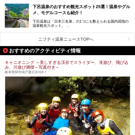
岐阜県と長野県を結ぶ安房トンネルの開通以来、東京方面か
らの利用客も増え、ますます賑わいを見せています。そこで
下呂温泉のおすすめ観光スポット25選！温泉やグル
今回は、平湯温泉の観光スポットとおすすめの温泉施設を紹
メ、モデルコースも紹介！
介します。気になる温泉をぜひチェックしてみてください。
下呂温泉は「日本三名泉」の1つにも数えられる国内屈指の
温泉観光スポット。
訪れる際には美肌で知られるお湯とあわせて、当地ならでは
のグルメを楽しんだり、周辺にある名所にも足を伸ばしたり
したいもの。
ニフティ温泉ニュースTOPへ
本記事では、下呂温泉エリアにあるおすすめの観光スポット
おすすめのアクティビティ情報
をご紹介するとともに散策する際のモデルコースもご提案。
下呂温泉観光をたっぷりとガイドします！
キャニオニング ～美しすぎる渓谷でスライダー、滝遊び、飛び込
み、川遊び満喫～写真付き～
岐阜県関市洞戸通元寺318-7