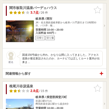
関市板取川温泉バーデェハウス
お気に入
りに追加
3.7点
/ 26 件
岐阜県 / 関市
JR・名古屋鉄道岐阜駅から岐阜バス門原行きで1時間50
分、バス停：板…
営業時間 10:00～20:00
入浴料金 600円～
日帰り
切り傷
国道156号線から外れ、かなり山間に入ってきました。アクセス
道路が最近新設されたのか、カーナビでは正しくルート案内が出
来ま…
匿名
関連情報から探す
根尾川谷汲温泉
お気に入
りに追加
2.8点
/ 15 件
岐阜県 / 揖斐郡揖斐川町
谷汲口駅471m
樽見鉄道谷汲口駅から徒歩8分
営業時間 10:00～20:00