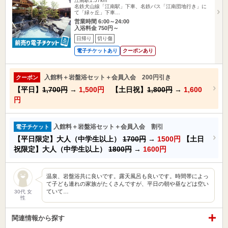
江南駅1.57km
名鉄犬山線「江南駅」下車、名鉄バス「江南団地行き」に
て「緑ヶ丘」下車…
営業時間 6:00～24:00
入浴料金 750円～
日帰り
切り傷
電子チケットあり
クーポンあり
入館料＋岩盤浴セット＋会員入会 200円引き
クーポン
【平日】
1,700円
→
1,500円
【土日祝】
1,800円
→
1,600
円
入館料＋岩盤浴セット＋会員入会 割引
電子チケット
【平日限定】大人（中学生以上）
1700円
→
1500円
【土日
祝限定】大人（中学生以上）
1800円
→
1600円
温泉、岩盤浴共に良いです。露天風呂も良いです。時間帯によっ
て子ども連れの家族がたくさんですが、平日の朝や昼などは空い
ていて…
30代 女
性
関連情報から探す