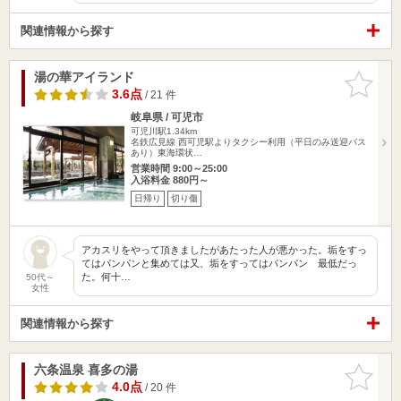
関連情報から探す
湯の華アイランド
お気に入
りに追加
3.6点
/ 21 件
岐阜県 / 可児市
可児川駅1.34km
名鉄広見線 西可児駅よりタクシー利用（平日のみ送迎バス
あり）東海環状…
営業時間 9:00～25:00
入浴料金 880円～
日帰り
切り傷
アカスリをやって頂きましたがあたった人が悪かった。垢をすっ
てはパンパンと集めては又、垢をすってはパンパン 最低だっ
た。何十…
50代～
女性
関連情報から探す
六条温泉 喜多の湯
お気に入
りに追加
4.0点
/ 20 件