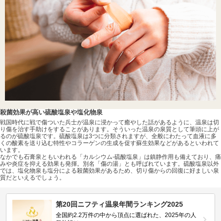
殺菌効果が高い硫酸塩泉や塩化物泉
戦国時代に戦で傷ついた兵士が温泉に浸かって癒やした話があるように、温泉は切
り傷を治す手助けをすることがあります。そういった温泉の泉質として筆頭に上が
るのが硫酸塩泉です。硫酸塩泉は3つに分類されますが、全般にわたって血液に多
くの酸素を送り込む特性やコラーゲンの生成を促す蘇生効果などがあるといわれて
います。
なかでも石膏泉ともいわれる「カルシウム-硫酸塩泉」は鎮静作用も備えており、痛
みや炎症を抑える効果も発揮。別名「傷の湯」とも呼ばれています。硫酸塩泉以外
では、塩化物泉も塩分による殺菌効果があるため、切り傷からの回復に好ましい泉
質だといえるでしょう。
第20回ニフティ温泉年間ランキング2025
全国約2.2万件の中から頂点に選ばれた、2025年の人