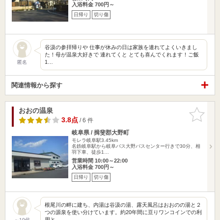
入浴料金 700円～
日帰り
切り傷
谷汲の参拝帰りや 仕事が休みの日は家族を連れてよくいきまし
た！母が温泉大好きで 連れてくと とても喜んでくれます！ご飯
1…
匿名
関連情報から探す
おおの温泉
お気に入
りに追加
3.8点
/ 6 件
岐阜県 / 揖斐郡大野町
モレラ岐阜駅3.45km
名鉄岐阜駅から岐阜バス大野バスセンター行きで30分、相
羽下車、徒歩1…
営業時間 10:00～22:00
入浴料金 700円～
日帰り
切り傷
根尾川の畔に建ち、内湯は谷汲の湯、露天風呂はおおのの湯と２
つの源泉を使い分けています。約20年間に亘りワンコインでの利
用と…
～10代