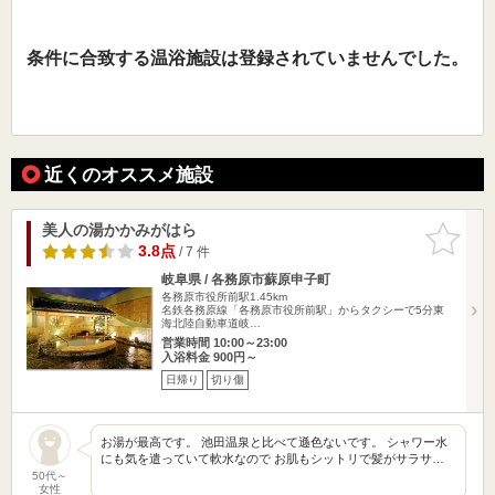
条件に合致する温浴施設は登録されていませんでした。
近くのオススメ施設
美人の湯かかみがはら
お気に入
りに追加
3.8点
/ 7 件
岐阜県 / 各務原市蘇原申子町
各務原市役所前駅1.45km
名鉄各務原線「各務原市役所前駅」からタクシーで5分東
海北陸自動車道岐…
営業時間 10:00～23:00
入浴料金 900円～
日帰り
切り傷
お湯が最高です。 池田温泉と比べて遜色ないです。 シャワー水
にも気を遣っていて軟水なので お肌もシットリで髪がサラサ…
50代～
女性