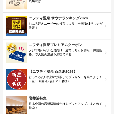
気施設は…
ニフティ温泉 サウナランキング2026
おふろ好きユーザーの投票により、全国No.1サウナが
決定！
ニフティ温泉プレミアムクーポン
ノジマモバイル会員向け 通常よりもお得な「特別価
格」で人気の温泉を満喫できる！
【ニフティ温泉 百名湯2026】
行ってみたい施設に投票してプレゼントを当てよう！
（全10回開催 / 合計260名様）
岩盤浴特集
日本全国の岩盤浴情報だけをピックアップ。まとめて
検索！