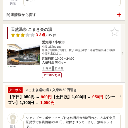
男性
関連情報から探す
天然温泉 こまき楽の湯
お気に入
りに追加
3.3点
/ 35 件
愛知県 / 小牧市
小牧口駅891m
名鉄小牧線｢小牧口」駅より徒歩約15分名古屋高速小牧線
小牧南出口よ…
営業時間 10:00～24:00
入浴料金 950円～
日帰り
切り傷
クーポンあり
＜こまき楽の湯＞入泉料50円引き
クーポン
【平日】
950円
→
900円
【土日祝】
1,000円
→
950円
【シー
ズン】
1,100円
→
1,050円
シャンプー，ボディソープ付き休日料金650円のところJAF会員
証提示で会員価格の600円。鍵付きロッカー有り、無料ドライ
ヤ…
匿名