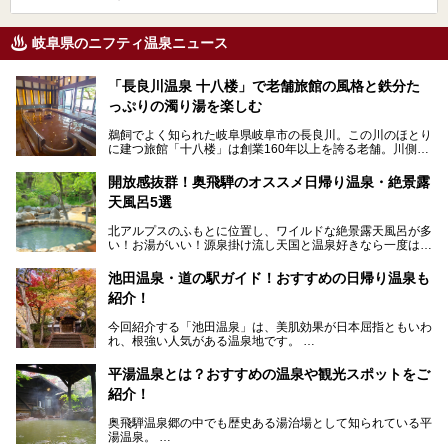
岐阜県のニフティ温泉ニュース
「長良川温泉 十八楼」で老舗旅館の風格と鉄分た
っぷりの濁り湯を楽しむ
鵜飼でよく知られた岐阜県岐阜市の長良川。この川のほとり
に建つ旅館「十八楼」は創業160年以上を誇る老舗。川側の
客室からは長良川を一望、温泉はインパクトのある赤褐色の
濁り湯で、地産地消にこだわった食事も定評があります。
開放感抜群！奥飛騨のオススメ日帰り温泉・絶景露
天風呂5選
そして大浴場は日帰り入浴もできるんですよ。泊まりでも日
帰りでも楽しめる「十八楼」を、周辺の川原町の町並みや、
北アルプスのふもとに位置し、ワイルドな絶景露天風呂が多
岐阜の手仕事に触れる旅とともに楽しんでみてはいかがでし
い！お湯がいい！源泉掛け流し天国と温泉好きなら一度は行
ょう！
きたいと思う岐阜県の奥飛騨温泉郷。
───
池田温泉・道の駅ガイド！おすすめの日帰り温泉も
「平湯温泉」「福地温泉」「新平湯温泉」「栃尾温泉」「新
提供元：岐阜県【PR】
紹介！
穂高温泉」と5つの温泉地を総称して奥飛騨温泉郷と呼びま
この記事は岐阜県のPR記事です。
すが、この中でも気軽に日帰りで楽しめる開放感抜群の露天
今回紹介する「池田温泉」は、美肌効果が日本屈指ともいわ
風呂を5ヶ所ご紹介したいと思います。いずれも素晴らしい
れ、根強い人気がある温泉地です。
温泉ですよ！
岐阜県にあり、名古屋からは日帰りで、東京や大阪からなら
温泉旅として利用することができます。
平湯温泉とは？おすすめの温泉や観光スポットをご
紹介！
池田温泉には道の駅があるなど、温泉、観光、買い物と、さ
まざまな楽しみ方が可能です。
奥飛騨温泉郷の中でも歴史ある湯治場として知られている平
そんな池田温泉の魅力を詳しく紹介していきます！
湯温泉。