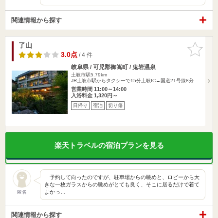
関連情報から探す
了山
お気に入
りに追加
3.0点
/ 4 件
岐阜県 / 可児郡御嵩町 / 鬼岩温泉
土岐市駅5.79km
JR土岐市駅からタクシーで15分土岐IC→国道21号線8分
営業時間 11:00～14:00
入浴料金 1,320円～
日帰り
宿泊
切り傷
楽天トラベルの宿泊プランを見る
予約して向ったのですが、駐車場からの眺めと、ロビーから大
きな一枚ガラスからの眺めがとても良く、そこに居るだけで着て
よかっ…
匿名
関連情報から探す