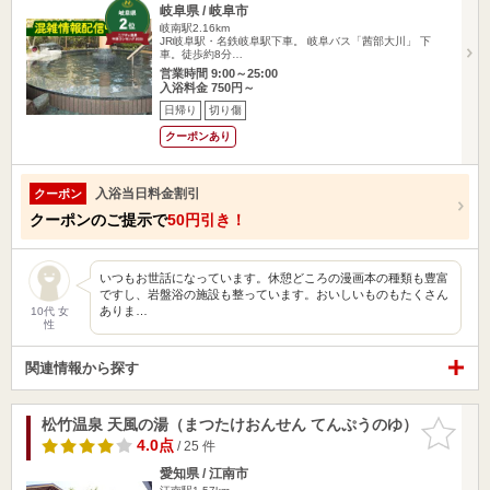
岐阜県 / 岐阜市
岐南駅2.16km
JR岐阜駅・名鉄岐阜駅下車。 岐阜バス「茜部大川」 下
車。徒歩約8分…
営業時間 9:00～25:00
入浴料金 750円～
日帰り
切り傷
クーポンあり
入浴当日料金割引
クーポン
クーポンのご提示で
50円引き！
いつもお世話になっています。休憩どころの漫画本の種類も豊富
ですし、岩盤浴の施設も整っています。おいしいものもたくさん
ありま…
10代 女
性
関連情報から探す
松竹温泉 天風の湯（まつたけおんせん てんぷうのゆ）
お気に入
りに追加
4.0点
/ 25 件
愛知県 / 江南市