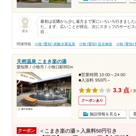
最初は近隣から少し遠方まで実にいろいろ行きました
た。まず、広いことが得点、次にスタッフのサービス
匿名
目…
関連情報
小牧 (愛知) 炭酸水素塩泉
小牧 (愛知) 塩化物泉
小牧 (愛知)
天然温泉 こまき楽の湯
愛知県 / 小牧市 /
小牧口駅891m
■営業時間 10:00～24:00
■入浴料 950円～
3.3 点
/ 
クーポンあり
施設情報を見る
＜こまき楽の湯＞入泉料50円引き
クーポン