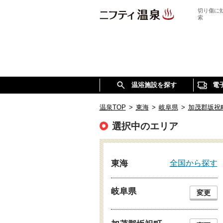
切り傷に
索
温浴施設を探す
電
温泉TOP
>
東海
>
岐阜県
>
加茂郡坂祝
選択中のエリア
全国から探す
東海
岐阜県
変更