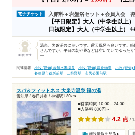
入館料＋岩盤浴セット＋会員入会 
電子チケット
【平日限定】大人（中学生以上
日祝限定】大人（中学生以上）
1
温泉、岩盤浴共に良いです。露天風呂も良いです。時
さんですが、平日の朝や昼などは空いていてゆったり
30代 女性
一…
関連情報
小牧 (愛知) 炭酸水素塩泉
小牧 (愛知) 塩化物泉
小牧 (愛知)
各務原市役所前駅
三柿野駅
市民公園前駅
スパ＆フィットネス 大泉寺温泉 福の湯
愛知県 / 春日井市 /
神領駅1.80km
■営業時間 10:00～24:00
■入浴料 800円～
4.2 点
/ 
施設情報を見る