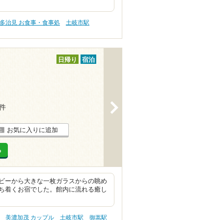
多治見 お食事・食事処
土岐市駅
日帰り
宿泊
>
4件
お気に入りに追加
る
ビーから大きな一枚ガラスからの眺め
ち着くお宿でした。館内に流れる癒し
美濃加茂 カップル
土岐市駅
御嵩駅