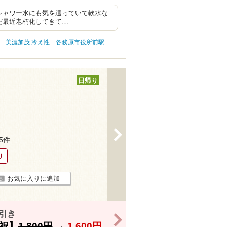
シャワー水にも気を遣っていて軟水な
だ最近老朽化してきて…
美濃加茂 冷え性
各務原市役所前駅
日帰り
>
25件
り
お気に入りに追加
引き
>
祝】
1,800円
→
1,600円