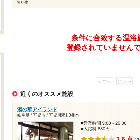
切り傷
条件に合致する温浴
登録されていません
前へ
次へ
近くのオススメ施設
湯の華アイランド
岐阜県 / 可児市 /
可児川駅1.34km
■営業時間 9:00～25:00
■入浴料 880円～
3.6 点
/ 