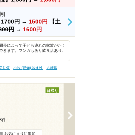
割引
）
1700円
→
1500円
【土
>
800円
→
1600円
間帯によって子ども連れの家族がたく
できます。マンガもあり飲食店あり、
 切り傷
小牧 (愛知) 冷え性
六軒駅
日帰り
>
18件
お気に入りに追加