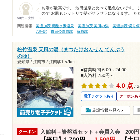
お湯が最高です。 池田温泉と比べて遜色ないです。 
ので お肌もシットリで髪がサラサラになります。 た
50代～ 女性
関連情報
美濃加茂 炭酸水素塩泉
美濃加茂 美肌の湯
美濃加茂 切り傷
六軒駅
市民公園前駅
蘇原駅
松竹温泉 天風の湯（まつたけおんせん てんぷう
のゆ）
愛知県 / 江南市 /
江南駅1.57km
■営業時間 6:00～24:00
■入浴料 750円～
4.0 点
/ 
電子チケットあり
クーポンあ
施設情報を見る
入館料＋岩盤浴セット＋会員入会 200円
クーポン
【平日】
1,700円
→
1,500円
【土日