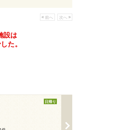
前へ
次へ
施設は
でした。
日帰り
>
21件