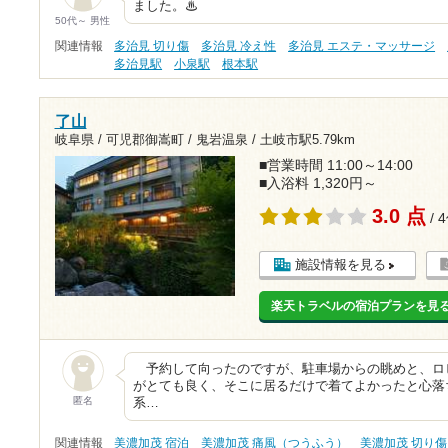
ました。♨
50代～ 男性
関連情報
多治見 切り傷
多治見 冷え性
多治見 エステ・マッサージ
多治見駅
小泉駅
根本駅
了山
岐阜県 / 可児郡御嵩町 / 鬼岩温泉 /
土岐市駅5.79km
■営業時間 11:00～14:00
■入浴料 1,320円～
3.0 点
/ 
施設情報を見る
楽天トラベルの宿泊プランを見
予約して向ったのですが、駐車場からの眺めと、ロ
がとても良く、そこに居るだけで着てよかったと心落
匿名
系…
関連情報
美濃加茂 宿泊
美濃加茂 痛風（つうふう）
美濃加茂 切り傷