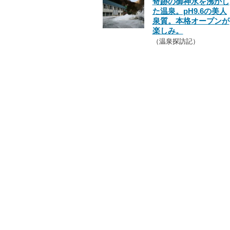
奇跡の御神水を沸かし
た温泉。pH9.6の美人
泉質。本格オープンが
楽しみ。
（温泉探訪記）