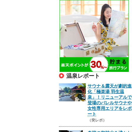
温泉レポート
サウナ＆露天が劇的進
化「極楽湯 羽生温
泉」！リニューアルで
登場のバレルサウナや
女性専用エリアをレポ
ート
（突レポ）