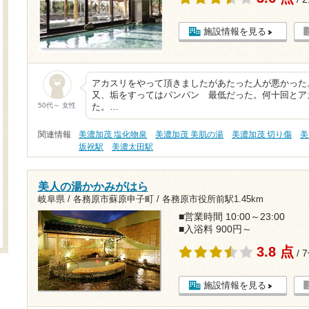
施設情報を見る
アカスリをやって頂きましたがあたった人が悪かった
又、垢をすってはパンパン 最低だった。何十回とア
50代～ 女性
た。…
関連情報
美濃加茂 塩化物泉
美濃加茂 美肌の湯
美濃加茂 切り傷
美
坂祝駅
美濃太田駅
美人の湯かかみがはら
岐阜県 / 各務原市蘇原申子町 /
各務原市役所前駅1.45km
■営業時間 10:00～23:00
■入浴料 900円～
3.8 点
/ 
施設情報を見る