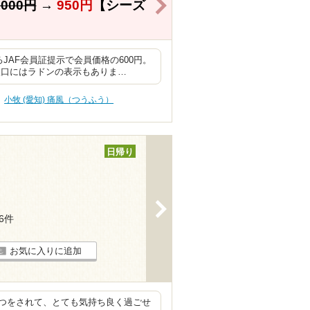
>
,000円
→
950円
【シーズ
JAF会員証提示で会員価格の600円。
入口にはラドンの表示もありま…
小牧 (愛知) 痛風（つうふう）
日帰り
>
16件
お気に入りに追加
つをされて、とても気持ち良く過ごせ