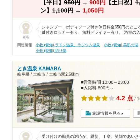
【平日】
950円
→
900円
【土日祝】
1
ン】
1,100円
→
1,050円
シャンプー，ボディソープ付き休日料金650円のところ
鍵付きロッカー有り、無料ドライヤー有り。 浴室の
匿名
関連情報
小牧 (愛知) ラドン温泉、ラジウム温泉
小牧 (愛知) 美肌の湯
小牧 (愛知) 切り傷
とき温泉 KAMABA
岐阜県 / 土岐市 /
土岐市駅2.60km
■営業時間 10:00～23:00
■入浴料 800円～
4.2 点
/ 
施設情報を見る
受け付けの職員の対応が、親切、丁寧、笑顔であいさ