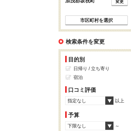
加茂郡坂祝町
変更
市区町村を選択
検索条件を変更
目的別
日帰り / 立ち寄り
宿泊
口コミ評価
指定なし
以上
予算
下限なし
～