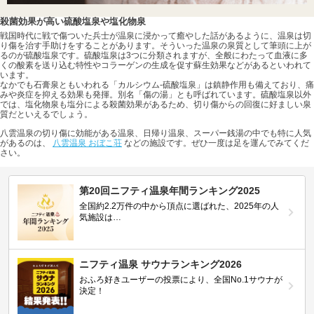
殺菌効果が高い硫酸塩泉や塩化物泉
戦国時代に戦で傷ついた兵士が温泉に浸かって癒やした話があるように、温泉は切
り傷を治す手助けをすることがあります。そういった温泉の泉質として筆頭に上が
るのが硫酸塩泉です。硫酸塩泉は3つに分類されますが、全般にわたって血液に多
くの酸素を送り込む特性やコラーゲンの生成を促す蘇生効果などがあるといわれて
います。
なかでも石膏泉ともいわれる「カルシウム-硫酸塩泉」は鎮静作用も備えており、痛
みや炎症を抑える効果も発揮。別名「傷の湯」とも呼ばれています。硫酸塩泉以外
では、塩化物泉も塩分による殺菌効果があるため、切り傷からの回復に好ましい泉
質だといえるでしょう。
八雲温泉の切り傷に効能がある温泉、日帰り温泉、スーパー銭湯の中でも特に人気
があるのは、
八雲温泉 おぼこ荘
などの施設です。ぜひ一度は足を運んでみてくだ
さい。
第20回ニフティ温泉年間ランキング2025
全国約2.2万件の中から頂点に選ばれた、2025年の人
気施設は…
ニフティ温泉 サウナランキング2026
おふろ好きユーザーの投票により、全国No.1サウナが
決定！