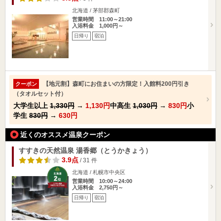
北海道 / 茅部郡森町
営業時間 11:00～21:00
入浴料金 1,000円～
日帰り
宿泊
【地元割】森町にお住まいの方限定！入館料200円引き
クーポン
（タオルセット付）
大学生以上
1,330円
→
1,130円
中高生
1,030円
→
830円
小
学生
830円
→
630円
近くのオススメ温泉クーポン
すすきの天然温泉 湯香郷（とうかきょう）
3.9点
/ 31 件
北海道 / 札幌市中央区
営業時間 10:00～24:00
入浴料金 2,750円～
日帰り
宿泊