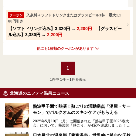
入泉料＋ソフトドリンクまたはグラスビール1杯 最大1,1
クーポン
80円引き
【ソフトドリンク込み】
3,320円
→
2,200円
【グラスビー
ル込み】
3,380円
→
2,200円
他にも1種類のクーポンがあります
1
1
件中 1件～1件を表示
北海道のニフティ温泉ニュース
熱波甲子園で熱演！熱ごりの活動拠点「湯屋・サー
モン」でバルクオムのスキンケアがもらえる
2025年5月19日（月）に開催された「熱波甲子園2025春大
会」において、熱波師「熱ごり」が4冠を達成しました！
このたび、バルクオム賞の受賞を記念して、熱ごりさんの活
動拠点である北海道の銭湯「湯屋・サーモン」にて、メンズ
日本最北の温泉郷「豊富温泉」世界的に希少な天然