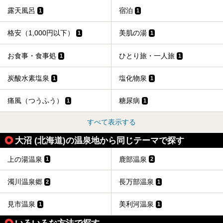
からご紹介します。
露天風呂
宿泊
1
1
格安（1,000円以下）
美肌の湯
1
1
お食事・食事処
ひとり旅・一人旅
1
1
炭酸水素塩泉
塩化物泉
1
1
痛風（つうふう）
糖尿病
1
1
すべて表示する
大沼 (北海道)の温泉地から同じテーマで探す
上の湯温泉
鹿部温泉
1
2
濁川温泉郷
長万部温泉
2
1
見市温泉
美利河温泉
1
1
いろいろな方法で探す