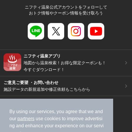
ニフティ温泉公式アカウントをフォローして
おトク情報やクーポン情報を受け取ろう
ニフティ温泉アプリ
地図から温泉検索！お得な限定クーポンも！
今すぐダウンロード！
ご意見ご要望 ・お問い合わせ
施設データの新規追加や修正依頼もこちらから
スマートフォン
/
PC
加盟店募集（資料請求）
広告出稿のご案内
By using our services, you agree that we and
our
partners
use cookies to improve advertisi
利用規約
ライフスタイルMEMBERS+規約
ng and enhance your experience on our servi
特定商取引法に基づく表記
ヘルプ
採用情報