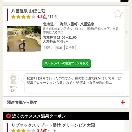
八雲温泉 おぼこ荘
お気に入
りに追加
4.2点
/ 17 件
北海道 / 二海郡八雲町 / 八雲温泉
道央自動車道の国縫ICで降りて、国道5号線を南下。八雲
市街に入る前に…
営業時間 11:00～21:00
入浴料金 600円～
日帰り
宿泊
切り傷
楽天トラベルの宿泊プランを見る
秘湯!! 日帰りで行ったのですが、目の前に山で緑が そして目下は
渓流でロケーションも良いのですが 何より温泉が鉄の匂…
50代～
女性
関連情報から探す
近くのオススメ温泉クーポン
リブマックスリゾート函館 グリーンピア大沼
3.3点
/ 3 件