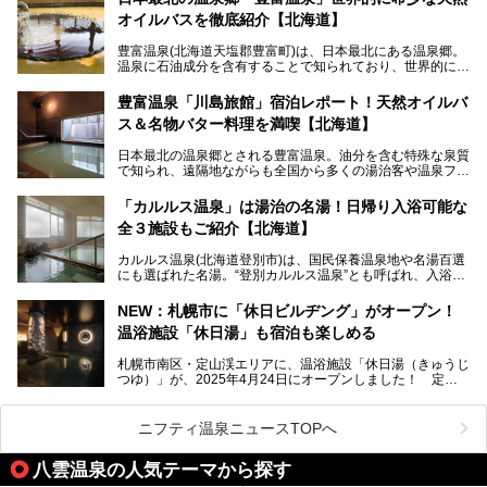
スキンケアブランド バルクオムの「ONE DAY KIT」を数量
オイルバスを徹底紹介【北海道】
限定でプレゼントいたします。
老若男女問わず、多くの方にご体験いただける製品ですの
豊富温泉(北海道天塩郡豊富町)は、日本最北にある温泉郷。
で、ぜひお試しください。※6月13日配布開始、なくなり次
温泉に石油成分を含有することで知られており、世界的にも
第終了
大変希少な泉質です。また、油分が乾癬やアトピー性皮膚炎
に特効があると言われ、遠隔地ながらも全国から湯治・療養
───
豊富温泉「川島旅館」宿泊レポート！天然オイルバ
目的で多くの人々が訪れます。
提供元：株式会社バルクオム【PR】
ス＆名物バター料理を満喫【北海道】
この記事は株式会社バルクオム商品のPR記事です。
今回、四半世紀以上に渡り全国の温泉を巡り続ける筆者が現
日本最北の温泉郷とされる豊富温泉。油分を含む特殊な泉質
地体験し、独自の視点で豊富温泉の“天然オイルバス”をレポ
で知られ、遠隔地ながらも全国から多くの湯治客や温泉ファ
ート。温泉地概要や日帰り入浴施設をはじめ、宿泊施設・ア
ンが訪れる地です。
クセスまで徹底紹介します！
「カルルス温泉」は湯治の名湯！日帰り入浴可能な
「川島旅館」は、豊富温泉の開湯当初から営業する老舗旅
全３施設もご紹介【北海道】
館。とりわけ温泉の良さと名物のバター料理に定評があり、
口コミの評判も非常に高い宿。今回は筆者自ら宿泊し、自慢
カルルス温泉(北海道登別市)は、国民保養温泉地や名湯百選
の温泉や料理をはじめ、パブリックスペース・客室など宿の
にも選ばれた名湯。“登別カルルス温泉”とも呼ばれ、入浴剤
全貌を徹底的にご紹介します！
としてその名を聞いたことがある方も多いでしょう。観光色
豊かな登別温泉とは対照的な存在で、今も湯治場的な要素が
NEW：札幌市に「休日ビルヂング」がオープン！
残る閑静な温泉地です。
温浴施設「休日湯」も宿泊も楽しめる
今回、四半世紀以上に渡り全国の温泉を巡り続ける筆者が現
札幌市南区・定山渓エリアに、温浴施設「休日湯（きゅうじ
地体験し、カルルス温泉をご紹介。温泉地の概要や泉質解説
つゆ）」が、2025年4月24日にオープンしました！ 定山
をはじめ、日帰り入浴可能な全３施設の紹介・周辺観光・ア
渓の新たなランドマーク「休日ビルヂング」として誕生した
クセスまで徹底紹介します！
この施設は、温泉・サウナの「休日湯」・ラウンジの「THE
LOUNGE DAYOF」・グルメ「休日洋麺店」・ホテル「エク
ニフティ温泉ニュースTOPへ
スクラメーションホテル」で構成された、まさに大人の癒し
空間。
八雲温泉の人気テーマから探す
今回は、そんな「休日ビルヂング」の魅力を5つのポイント