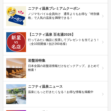
ニフティ温泉プレミアムクーポン
ノジマモバイル会員向け 通常よりもお得な「特別価
格」で人気の温泉を満喫できる！
【ニフティ温泉 百名湯2026】
行ってみたい施設に投票してプレゼントを当てよう！
（全10回開催 / 合計260名様）
岩盤浴特集
日本全国の岩盤浴情報だけをピックアップ。まとめて
検索！
ニフティ温泉ニュース
温泉にもっと行きたくなる！お得な情報を掲載中