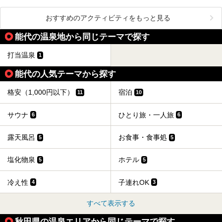
おすすめのアクティビティをもっと見る
能代の温泉地から同じテーマで探す
打当温泉
1
能代の人気テーマから探す
格安（1,000円以下）
宿泊
11
10
サウナ
ひとり旅・一人旅
6
6
露天風呂
お食事・食事処
5
5
塩化物泉
ホテル
5
5
冷え性
子連れOK
4
3
すべて表示する
秋田県の温泉エリアから同じテーマで探す