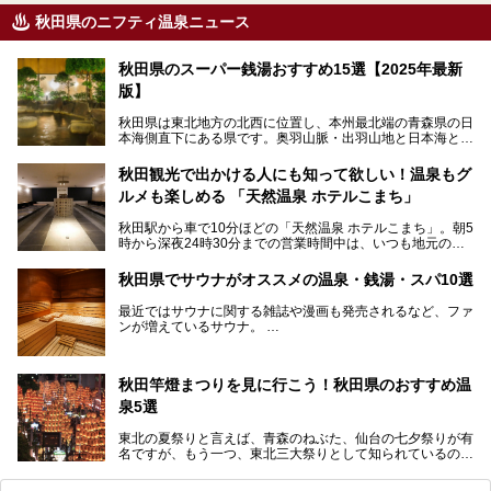
秋田県のニフティ温泉ニュース
秋田県のスーパー銭湯おすすめ15選【2025年最新
版】
秋田県は東北地方の北西に位置し、本州最北端の青森県の日
本海側直下にある県です。奥羽山脈・出羽山地と日本海とい
う、厳しくも雄大な自然に囲まれたエリアで、ユネスコの世
界自然遺産に登録された白神山地のほか、多くの国立公園・
秋田観光で出かける人にも知って欲しい！温泉もグ
国定公園を擁しています。
ルメも楽しめる 「天然温泉 ホテルこまち」
「あきたこまち」に代表される米の生産量は国内第3位。米
どころ・酒どころとして知られ、比内地鶏・きりたんぽ鍋・
秋田駅から車で10分ほどの「天然温泉 ホテルこまち」。朝5
ハタハタ・しょっつる（魚醤）といった独特の食材も豊富で
時から深夜24時30分までの営業時間中は、いつも地元の人
す。
で賑わっている人気の温泉施設です。宿泊も可能で、温泉や
夏の「秋田竿燈（かんとう）まつり」や男鹿市の「なまは
岩盤浴入り放題なのに1泊3,500円からと破格の安さ！
げ」など、全国的に有名な催しも多い秋田県。観光旅行にも
秋田県でサウナがオススメの温泉・銭湯・スパ10選
観光にも便利な「天然温泉 ホテルこまち」の魅力をたっぷ
役立つ、県内のおすすめスーパー銭湯＆立ち寄り湯情報をご
りお届けします。
紹介します。
最近ではサウナに関する雑誌や漫画も発売されるなど、ファ
ンが増えているサウナ。
しかしサウナは一口にサウナと言っても、ドライサウナ、ス
チームサウナ、塩サウナなどが存在し、施設によって様々な
秋田竿燈まつりを見に行こう！秋田県のおすすめ温
こだわりを持つ施設も増えています。
泉5選
今回はそんな今話題のサウナが楽しめる、秋田県内にあるオ
ススメ温泉・銭湯・スパを10件まとめてご紹介します。
東北の夏祭りと言えば、青森のねぶた、仙台の七夕祭りが有
名ですが、もう一つ、東北三大祭りとして知られているのが
秋田の竿燈祭りです。