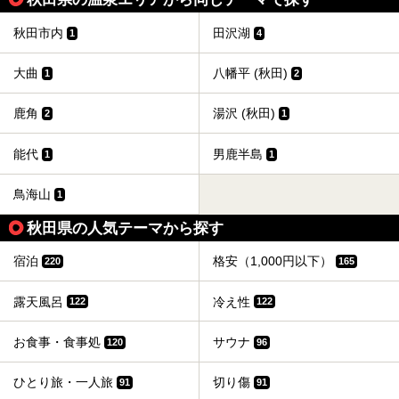
秋田市内
田沢湖
1
4
大曲
八幡平 (秋田)
1
2
鹿角
湯沢 (秋田)
2
1
能代
男鹿半島
1
1
鳥海山
1
秋田県の人気テーマから探す
宿泊
格安（1,000円以下）
220
165
露天風呂
冷え性
122
122
お食事・食事処
サウナ
120
96
ひとり旅・一人旅
切り傷
91
91