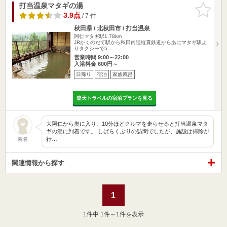
打当温泉マタギの湯
お気に入
りに追加
3.9点
/ 7 件
秋田県 / 北秋田市 / 打当温泉
阿仁マタギ駅1.78km
JRかくのだて駅から秋田内陸縦貫鉄道からあにマタギ駅よ
りタクシーで5…
営業時間 9:00～22:00
入浴料金 600円～
日帰り
宿泊
家族風呂
楽天トラベルの宿泊プランを見る
大阿仁から奥に入り、10分ほどクルマを走らせると打当温泉マタ
ギの湯に到着です。 しばらくぶりの訪問でしたが、施設は掃除が
行…
匿名
関連情報から探す
1
1
件中 1件～1件を表示