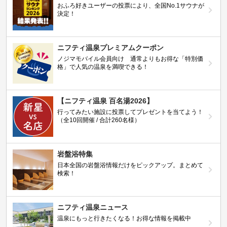
おふろ好きユーザーの投票により、全国No.1サウナが
決定！
ニフティ温泉プレミアムクーポン
ノジマモバイル会員向け 通常よりもお得な「特別価
格」で人気の温泉を満喫できる！
【ニフティ温泉 百名湯2026】
行ってみたい施設に投票してプレゼントを当てよう！
（全10回開催 / 合計260名様）
岩盤浴特集
日本全国の岩盤浴情報だけをピックアップ。まとめて
検索！
ニフティ温泉ニュース
温泉にもっと行きたくなる！お得な情報を掲載中