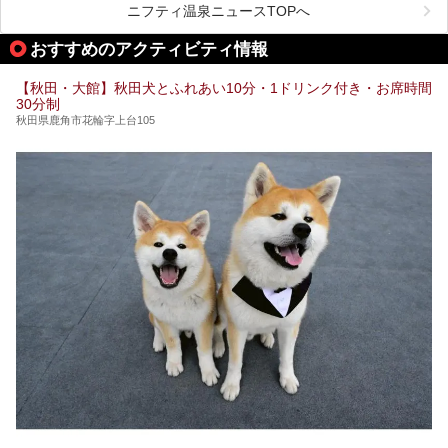
毎年8月3日から6日に行われる「秋田竿燈まつり」は、たく
ニフティ温泉ニュースTOPへ
さんの提灯をぶらさげた大きな竿燈を「ドッコイショ」の掛
け声にあわせて秋田駅周辺を練り歩きます。
おすすめのアクティビティ情報
竿燈の数は230本、１万個の提灯がまるで天の川のように連
なり、秋田の夜を照らします。
【秋田・大館】秋田犬とふれあい10分・1ドリンク付き・お席時間
30分制
竿燈まつりを見た後は、秋田の温泉で骨休め。秋田美人を生
み出す温泉がたくさんありますよ！
秋田県鹿角市花輪字上台105
秋田に出かけて、夏の暑さを祭りで吹き飛ばしましょう！
今回は秋田県のおすすめ温泉をご紹介します！