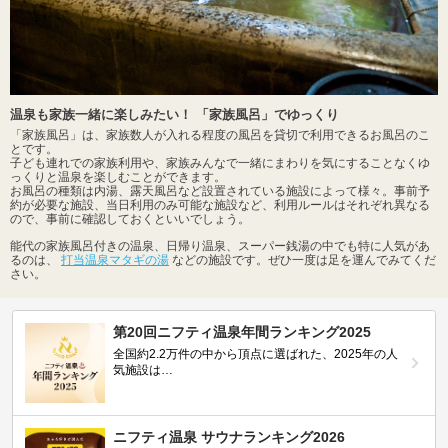
温泉も家族一緒に楽しみたい！ 「家族風呂」でゆっくり
「家族風呂」は、家族数人が入れる程度の風呂を貸切で利用できるお風呂のこ
とです。
子ども連れでの家族利用や、家族みんなで一緒にまわりを気にすることなくゆ
っくりと温泉を楽しむことができます。
お風呂の種類は内湯、露天風呂など設置されている施設によって様々。事前予
約が必要な施設、当日利用のみ可能な施設など、利用ルールはそれぞれ異なる
ので、事前に確認しておくといいでしょう。
能代の家族風呂付きの温泉、日帰り温泉、スーパー銭湯の中でも特に人気があ
るのは、
打当温泉マタギの湯
などの施設です。ぜひ一度は足を運んでみてくだ
さい。
第20回ニフティ温泉年間ランキング2025
全国約2.2万件の中から頂点に選ばれた、2025年の人
気施設は…
ニフティ温泉 サウナランキング2026