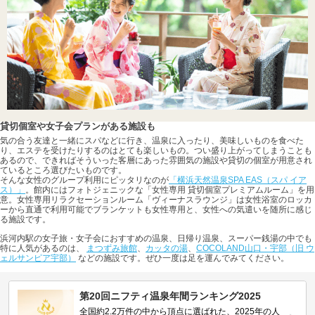
貸切個室や女子会プランがある施設も
気の合う友達と一緒にスパなどに行き、温泉に入ったり、美味しいものを食べた
り、エステを受けたりするのはとても楽しいもの。つい盛り上がってしまうことも
あるので、できればそういった客層にあった雰囲気の施設や貸切の個室が用意され
ているところ選びたいものです。
そんな女性のグループ利用にピッタリなのが
「横浜天然温泉SPA EAS（スパ イア
ス）」
。館内にはフォトジェニックな「女性専用 貸切個室プレミアムルーム」を用
意。女性専用リラクセーションルーム「ヴィーナスラウンジ」は女性浴室のロッカ
ーから直通で利用可能でブランケットも女性専用と、女性への気遣いを随所に感じ
る施設です。
浜河内駅の女子旅・女子会におすすめの温泉、日帰り温泉、スーパー銭湯の中でも
特に人気があるのは、
まつずみ旅館
、
カッタの湯
、
COCOLAND山口・宇部（旧 ウ
ェルサンピア宇部）
などの施設です。ぜひ一度は足を運んでみてください。
第20回ニフティ温泉年間ランキング2025
全国約2.2万件の中から頂点に選ばれた、2025年の人