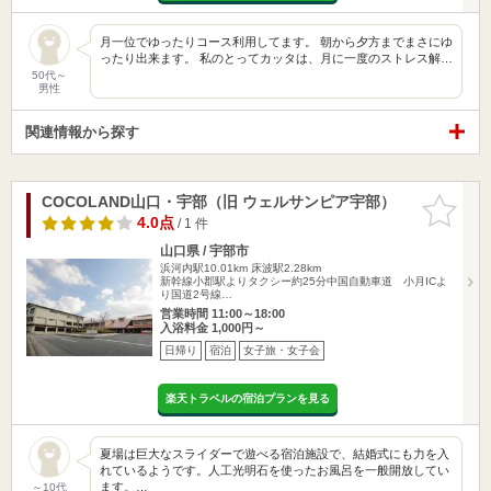
月一位でゆったりコース利用してます。 朝から夕方までまさにゆ
ったり出来ます。 私のとってカッタは、月に一度のストレス解…
50代～
男性
関連情報から探す
COCOLAND山口・宇部（旧 ウェルサンピア宇部）
お気に入
りに追加
4.0点
/ 1 件
山口県 / 宇部市
浜河内駅10.01km
床波駅2.28km
新幹線小郡駅よりタクシー約25分中国自動車道 小月ICよ
り国道2号線…
営業時間 11:00～18:00
入浴料金 1,000円～
日帰り
宿泊
女子旅・女子会
楽天トラベルの宿泊プランを見る
夏場は巨大なスライダーで遊べる宿泊施設で、結婚式にも力を入
れているようです。人工光明石を使ったお風呂を一般開放してい
ます。…
～10代