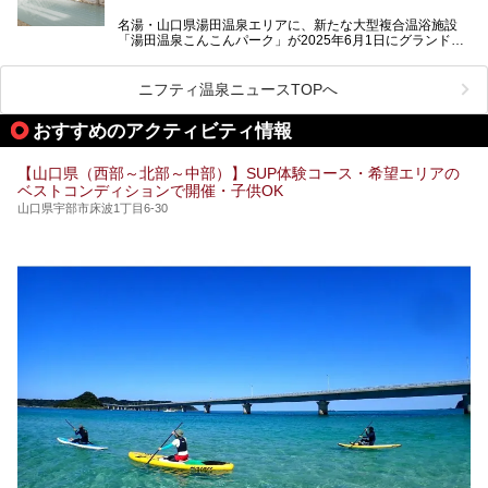
泉ファンなら一度は行ってみたい炭酸泉の名湯を、存分にご
紹介します！
名湯・山口県湯田温泉エリアに、新たな大型複合温浴施設
「湯田温泉こんこんパーク」が2025年6月1日にグランドオ
ープンします！
総工費はなんと約42億円。温泉だけでなく、交流できる施
ニフティ温泉ニュースTOPへ
設として整備され、まさに“温泉のテーマパーク”のようなス
ポットです。今回は、その魅力を3つの注目ポイントに分け
おすすめのアクティビティ情報
てご紹介します。
【山口県（西部～北部～中部）】SUP体験コース・希望エリアの
ベストコンディションで開催・子供OK
山口県宇部市床波1丁目6-30