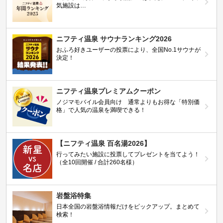
気施設は…
ニフティ温泉 サウナランキング2026
おふろ好きユーザーの投票により、全国No.1サウナが
決定！
ニフティ温泉プレミアムクーポン
ノジマモバイル会員向け 通常よりもお得な「特別価
格」で人気の温泉を満喫できる！
【ニフティ温泉 百名湯2026】
行ってみたい施設に投票してプレゼントを当てよう！
（全10回開催 / 合計260名様）
岩盤浴特集
日本全国の岩盤浴情報だけをピックアップ。まとめて
検索！