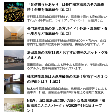
「音信川うたあかり」は長門湯本温泉の冬の風物
詩！全貌を徹底紹介【山口】
長門湯本温泉(山口県長門市)で、温泉街を流れる音信川(おと
ずれがわ)を舞台に、ライトアップイベント「音信川うたあ
かり」が開催されています。2024年の期間は、1月26日(金)
～3月3日(日)。詩のナレーションや音楽に合わせた幻想的な
長門湯本温泉の楽しみ方ガイド！外湯・温泉街・食
光の演出や、地元児童生徒が製作した作品などを設置。温泉
べ歩きなど徹底紹介【山口】
街を一段と輝かせてくれます。
長門湯本温泉(山口県長門市)は開湯約600年と言われ、山口
今回は筆者自ら「音信川うたあかり2024」を体験し、その
県内では最古の歴史を持つ温泉地。由緒ある地ですが、202
全貌を徹底紹介。また同時期に開催されている「湯道展in長
0年には温泉街自体がリノベーション。全く新しい温泉地に
門湯本温泉」も併せてご紹介します。
生まれ変わりました。
湯田温泉の名宿13選とおすすめ観光スポット・グル
メまとめ
今回は、外湯(日帰り入浴施設)である「恩湯」をはじめ、温
泉街をそぞろ歩きしながら、見所や食べ歩きスポットを徹底
湯田温泉は、山口県にある歴史ある温泉地で、美肌効果のあ
紹介。また、アクセスの注意点も併せてご紹介します！
るアルカリ性単純温泉で知られています。
湯田温泉では、瑠璃光寺五重塔などの観光スポット、「そば
柚木慈生温泉は天然炭酸泉の名湯！宿泊すべき３つ
寿司」などのグルメスポット、なかには「女将劇場」なんて
の理由とは？【山口】
一風変わった催しを実施している旅館もあり、観光を満喫で
きる場所がたくさんあります。
柚木慈生温泉(山口県山口市)は、島根県との県境近くにある
山中の一軒宿。温泉法基準値の8倍を超える遊離二酸化炭素
この記事では、湯田温泉の魅力を味わえる宿泊施設や日帰り
(炭酸)を含み、貴重な天然炭酸泉として多くの温泉ファンに
温泉、見どころ満載の観光・グルメスポットに加え、アクセ
親しまれています。
ス方法も紹介します！
NEW：山口県湯田に憩いの場となる温浴施設「湯
田温泉こんこんパーク」が2025年6月1日オープ
日帰り入浴も可能ですが、その真価を存分に満喫するならば
宿泊がベスト。今回は、知られざるその理由を詳細解説。温
ン！