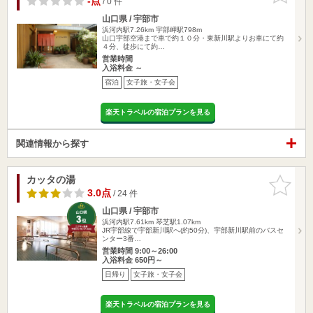
-点
/ 0 件
山口県 / 宇部市
浜河内駅7.26km
宇部岬駅798m
山口宇部空港まで車で約１０分・東新川駅よりお車にて約
４分、徒歩にて約…
営業時間
入浴料金 ～
宿泊
女子旅・女子会
楽天トラベルの宿泊プランを見る
関連情報から探す
カッタの湯
お気に入
りに追加
3.0点
/ 24 件
山口県 / 宇部市
浜河内駅7.61km
琴芝駅1.07km
JR宇部線で宇部新川駅へ(約50分)、宇部新川駅前のバスセ
ンター3番…
営業時間 9:00～26:00
入浴料金 650円～
日帰り
女子旅・女子会
楽天トラベルの宿泊プランを見る