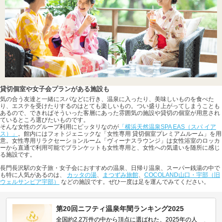
貸切個室や女子会プランがある施設も
気の合う友達と一緒にスパなどに行き、温泉に入ったり、美味しいものを食べた
り、エステを受けたりするのはとても楽しいもの。つい盛り上がってしまうことも
あるので、できればそういった客層にあった雰囲気の施設や貸切の個室が用意され
ているところ選びたいものです。
そんな女性のグループ利用にピッタリなのが
「横浜天然温泉SPA EAS（スパ イア
ス）」
。館内にはフォトジェニックな「女性専用 貸切個室プレミアムルーム」を用
意。女性専用リラクセーションルーム「ヴィーナスラウンジ」は女性浴室のロッカ
ーから直通で利用可能でブランケットも女性専用と、女性への気遣いを随所に感じ
る施設です。
長門長沢駅の女子旅・女子会におすすめの温泉、日帰り温泉、スーパー銭湯の中で
も特に人気があるのは、
カッタの湯
、
まつずみ旅館
、
COCOLAND山口・宇部（旧
ウェルサンピア宇部）
などの施設です。ぜひ一度は足を運んでみてください。
第20回ニフティ温泉年間ランキング2025
全国約2.2万件の中から頂点に選ばれた、2025年の人