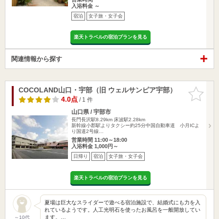
入浴料金 ～
宿泊
女子旅・女子会
楽天トラベルの宿泊プランを見る
関連情報から探す
COCOLAND山口・宇部（旧 ウェルサンピア宇部）
お気に入
りに追加
4.0点
/ 1 件
山口県 / 宇部市
長門長沢駅8.29km
床波駅2.28km
新幹線小郡駅よりタクシー約25分中国自動車道 小月ICよ
り国道2号線…
営業時間 11:00～18:00
入浴料金 1,000円～
日帰り
宿泊
女子旅・女子会
楽天トラベルの宿泊プランを見る
夏場は巨大なスライダーで遊べる宿泊施設で、結婚式にも力を入
れているようです。人工光明石を使ったお風呂を一般開放してい
ます。…
～10代