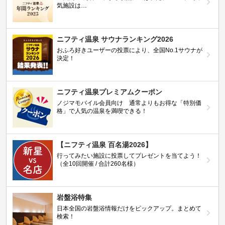
気施設は…
ニフティ温泉 サウナランキング2026
おふろ好きユーザーの投票により、全国No.1サウナが
決定！
ニフティ温泉プレミアムクーポン
ノジマモバイル会員向け 通常よりもお得な「特別価
格」で人気の温泉を満喫できる！
【ニフティ温泉 百名湯2026】
行ってみたい施設に投票してプレゼントを当てよう！
（全10回開催 / 合計260名様）
岩盤浴特集
日本全国の岩盤浴情報だけをピックアップ。まとめて
検索！