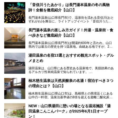
「音信川うたあかり」は長門湯本温泉の冬の風物
詩！全貌を徹底紹介【山口】
長門湯本温泉(山口県長門市)で、温泉街を流れる音信川(おと
ずれがわ)を舞台に、ライトアップイベント「音信川うたあ
かり」が開催されています。2024年の期間は、1月26日(金)
～3月3日(日)。詩のナレーションや音楽に合わせた幻想的な
長門湯本温泉の楽しみ方ガイド！外湯・温泉街・食
光の演出や、地元児童生徒が製作した作品などを設置。温泉
べ歩きなど徹底紹介【山口】
街を一段と輝かせてくれます。
長門湯本温泉(山口県長門市)は開湯約600年と言われ、山口
今回は筆者自ら「音信川うたあかり2024」を体験し、その
県内では最古の歴史を持つ温泉地。由緒ある地ですが、202
全貌を徹底紹介。また同時期に開催されている「湯道展in長
0年には温泉街自体がリノベーション。全く新しい温泉地に
門湯本温泉」も併せてご紹介します。
生まれ変わりました。
湯田温泉の名宿13選とおすすめ観光スポット・グル
メまとめ
今回は、外湯(日帰り入浴施設)である「恩湯」をはじめ、温
泉街をそぞろ歩きしながら、見所や食べ歩きスポットを徹底
湯田温泉は、山口県にある歴史ある温泉地で、美肌効果のあ
紹介。また、アクセスの注意点も併せてご紹介します！
るアルカリ性単純温泉で知られています。
湯田温泉では、瑠璃光寺五重塔などの観光スポット、「そば
柚木慈生温泉は天然炭酸泉の名湯！宿泊すべき３つ
寿司」などのグルメスポット、なかには「女将劇場」なんて
の理由とは？【山口】
一風変わった催しを実施している旅館もあり、観光を満喫で
きる場所がたくさんあります。
柚木慈生温泉(山口県山口市)は、島根県との県境近くにある
山中の一軒宿。温泉法基準値の8倍を超える遊離二酸化炭素
この記事では、湯田温泉の魅力を味わえる宿泊施設や日帰り
(炭酸)を含み、貴重な天然炭酸泉として多くの温泉ファンに
温泉、見どころ満載の観光・グルメスポットに加え、アクセ
親しまれています。
ス方法も紹介します！
NEW：山口県湯田に憩いの場となる温浴施設「湯
田温泉こんこんパーク」が2025年6月1日オープ
日帰り入浴も可能ですが、その真価を存分に満喫するならば
宿泊がベスト。今回は、知られざるその理由を詳細解説。温
ン！