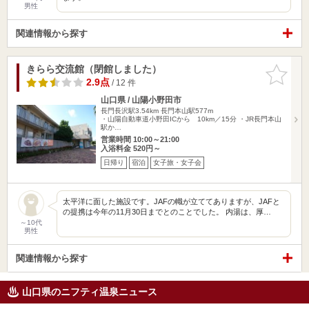
男性
関連情報から探す
きらら交流館（閉館しました）
お気に入
りに追加
2.9点
/ 12 件
山口県 / 山陽小野田市
長門長沢駅3.54km
長門本山駅577m
・山陽自動車道小野田ICから 10km／15分 ・JR長門本山
駅か…
営業時間 10:00～21:00
入浴料金 520円～
日帰り
宿泊
女子旅・女子会
太平洋に面した施設です。JAFの幟が立ててありますが、JAFと
の提携は今年の11月30日までとのことでした。 内湯は、厚…
～10代
男性
関連情報から探す
山口県のニフティ温泉ニュース