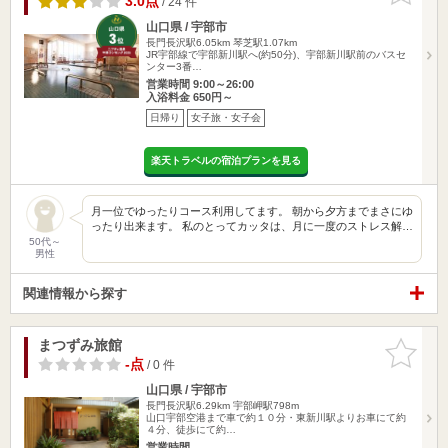
3.0点
/ 24 件
山口県 / 宇部市
長門長沢駅6.05km
琴芝駅1.07km
JR宇部線で宇部新川駅へ(約50分)、宇部新川駅前のバスセ
ンター3番…
営業時間 9:00～26:00
入浴料金 650円～
日帰り
女子旅・女子会
楽天トラベルの宿泊プランを見る
月一位でゆったりコース利用してます。 朝から夕方までまさにゆ
ったり出来ます。 私のとってカッタは、月に一度のストレス解…
50代～
男性
関連情報から探す
まつずみ旅館
お気に入
りに追加
-点
/ 0 件
山口県 / 宇部市
長門長沢駅6.29km
宇部岬駅798m
山口宇部空港まで車で約１０分・東新川駅よりお車にて約
４分、徒歩にて約…
営業時間