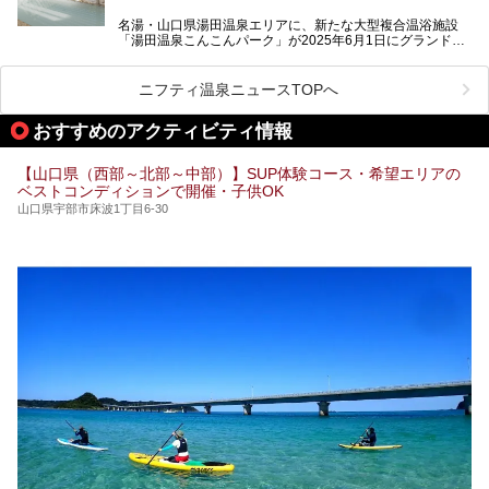
泉ファンなら一度は行ってみたい炭酸泉の名湯を、存分にご
紹介します！
名湯・山口県湯田温泉エリアに、新たな大型複合温浴施設
「湯田温泉こんこんパーク」が2025年6月1日にグランドオ
ープンします！
総工費はなんと約42億円。温泉だけでなく、交流できる施
ニフティ温泉ニュースTOPへ
設として整備され、まさに“温泉のテーマパーク”のようなス
ポットです。今回は、その魅力を3つの注目ポイントに分け
おすすめのアクティビティ情報
てご紹介します。
【山口県（西部～北部～中部）】SUP体験コース・希望エリアの
ベストコンディションで開催・子供OK
山口県宇部市床波1丁目6-30