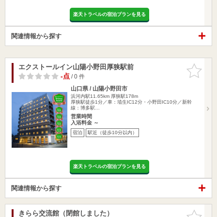
楽天トラベルの宿泊プランを見る
関連情報から探す
エクストールイン山陽小野田厚狭駅前
お気に入
りに追加
-点
/ 0 件
山口県 / 山陽小野田市
浜河内駅11.65km
厚狭駅178m
厚狭駅徒歩1分／車：埴生IC12分・小野田IC10分／新幹
線：博多駅…
営業時間
入浴料金 ～
宿泊
駅近（徒歩10分以内）
楽天トラベルの宿泊プランを見る
関連情報から探す
きらら交流館（閉館しました）
お気に入