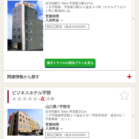
浜河内駅5.76km
宇部新川駅107m
ＪＲ宇部線・宇部新川駅から徒歩３０秒（ホテルアクセス
と同じ敷地内にあ…
営業時間
入浴料金 ～
宿泊
駅近（徒歩10分以内）
楽天トラベルの宿泊プランを見る
関連情報から探す
ビジネスホテル宇部
お気に入
りに追加
-点
/ 0 件
山口県 / 宇部市
浜河内駅6.70km
琴芝駅251m
ＪＲ宇部線琴芝駅より徒歩５分〇宇部市役所 徒歩5分〇
宇部興産・セント…
営業時間
入浴料金 ～
宿泊
駅近（徒歩10分以内）