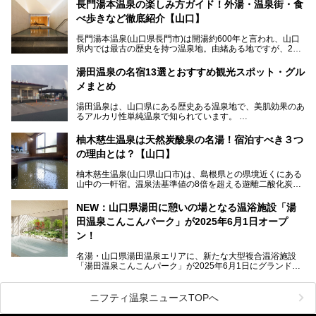
～3月3日(日)。詩のナレーションや音楽に合わせた幻想的な
長門湯本温泉の楽しみ方ガイド！外湯・温泉街・食
光の演出や、地元児童生徒が製作した作品などを設置。温泉
べ歩きなど徹底紹介【山口】
街を一段と輝かせてくれます。
長門湯本温泉(山口県長門市)は開湯約600年と言われ、山口
今回は筆者自ら「音信川うたあかり2024」を体験し、その
県内では最古の歴史を持つ温泉地。由緒ある地ですが、202
全貌を徹底紹介。また同時期に開催されている「湯道展in長
0年には温泉街自体がリノベーション。全く新しい温泉地に
門湯本温泉」も併せてご紹介します。
生まれ変わりました。
湯田温泉の名宿13選とおすすめ観光スポット・グル
メまとめ
今回は、外湯(日帰り入浴施設)である「恩湯」をはじめ、温
泉街をそぞろ歩きしながら、見所や食べ歩きスポットを徹底
湯田温泉は、山口県にある歴史ある温泉地で、美肌効果のあ
紹介。また、アクセスの注意点も併せてご紹介します！
るアルカリ性単純温泉で知られています。
湯田温泉では、瑠璃光寺五重塔などの観光スポット、「そば
柚木慈生温泉は天然炭酸泉の名湯！宿泊すべき３つ
寿司」などのグルメスポット、なかには「女将劇場」なんて
の理由とは？【山口】
一風変わった催しを実施している旅館もあり、観光を満喫で
きる場所がたくさんあります。
柚木慈生温泉(山口県山口市)は、島根県との県境近くにある
山中の一軒宿。温泉法基準値の8倍を超える遊離二酸化炭素
この記事では、湯田温泉の魅力を味わえる宿泊施設や日帰り
(炭酸)を含み、貴重な天然炭酸泉として多くの温泉ファンに
温泉、見どころ満載の観光・グルメスポットに加え、アクセ
親しまれています。
ス方法も紹介します！
NEW：山口県湯田に憩いの場となる温浴施設「湯
田温泉こんこんパーク」が2025年6月1日オープ
日帰り入浴も可能ですが、その真価を存分に満喫するならば
宿泊がベスト。今回は、知られざるその理由を詳細解説。温
ン！
泉ファンなら一度は行ってみたい炭酸泉の名湯を、存分にご
紹介します！
名湯・山口県湯田温泉エリアに、新たな大型複合温浴施設
「湯田温泉こんこんパーク」が2025年6月1日にグランドオ
ープンします！
総工費はなんと約42億円。温泉だけでなく、交流できる施
ニフティ温泉ニュースTOPへ
設として整備され、まさに“温泉のテーマパーク”のようなス
ポットです。今回は、その魅力を3つの注目ポイントに分け