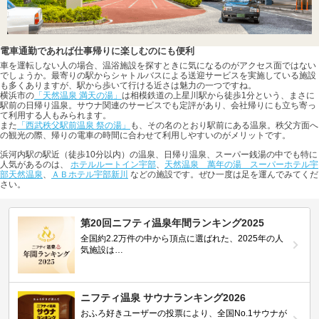
電車通勤であれば仕事帰りに楽しむのにも便利
車を運転しない人の場合、温浴施設を探すときに気になるのがアクセス面ではない
でしょうか。最寄りの駅からシャトルバスによる送迎サービスを実施している施設
も多くありますが、駅から歩いて行ける近さは魅力の一つですね。
横浜市の
「天然温泉 満天の湯」
は相模鉄道の上星川駅から徒歩1分という、まさに
駅前の日帰り温泉。サウナ関連のサービスでも定評があり、会社帰りにも立ち寄っ
て利用する人もみられます。
また
「西武秩父駅前温泉 祭の湯」
も、その名のとおり駅前にある温泉。秩父方面へ
の観光の際、帰りの電車の時間に合わせて利用しやすいのがメリットです。
浜河内駅の駅近（徒歩10分以内）の温泉、日帰り温泉、スーパー銭湯の中でも特に
人気があるのは、
ホテルルートイン宇部
、
天然温泉 萬年の湯 スーパーホテル宇
部天然温泉
、
ＡＢホテル宇部新川
などの施設です。ぜひ一度は足を運んでみてくだ
さい。
第20回ニフティ温泉年間ランキング2025
全国約2.2万件の中から頂点に選ばれた、2025年の人
気施設は…
ニフティ温泉 サウナランキング2026
おふろ好きユーザーの投票により、全国No.1サウナが