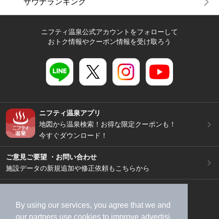
サウナランキング
ニフティ温泉公式アカウントをフォローして
おトク情報やクーポン情報を受け取ろう
ニフティ温泉アプリ
地図から温泉検索！お得な限定クーポンも！
今すぐダウンロード！
ご意見ご要望 ・お問い合わせ
施設データの新規追加や修正依頼もこちらから
スマートフォン
/
PC
加盟店募集（資料請求）
広告出稿のご案内
By using our services, you agree that we and
our
partners
use cookies to improve advertisi
利用規約
ライフスタイルMEMBERS+規約