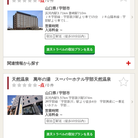
-点
/ 0 件
山口県 / 宇部市
浜河内駅3.71km
妻崎駅710m
ＪＲ宇部線：宇部新川駅より車で15分 ＪＲ山陽本線：宇
部駅より車で1…
営業時間
入浴料金 ～
宿泊
駅近（徒歩10分以内）
楽天トラベルの宿泊プランを見る
関連情報から探す
天然温泉 萬年の湯 スーパーホテル宇部天然温泉
お気に入
りに追加
-点
/ 0 件
山口県 / 宇部市
浜河内駅5.57km
宇部新川駅374m
JR宇部線「宇部新川」駅より徒歩4分 宇部興産に一番近
いホテル 宇部…
営業時間
入浴料金 ～
宿泊
駅近（徒歩10分以内）
楽天トラベルの宿泊プランを見る