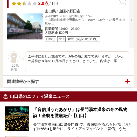
りに追加
2.9点
/ 12 件
山口県 / 山陽小野田市
浜河内駅1.23km
長門本山駅577m
・山陽自動車道小野田ICから 10km／15分 ・JR長門本山
駅か…
営業時間 10:00～21:00
入浴料金 520円～
日帰り
宿泊
駅近（徒歩10分以内）
太平洋に面した施設です。JAFの幟が立ててありますが、JAFと
の提携は今年の11月30日までとのことでした。 内湯は、厚…
～10代
男性
関連情報から探す
山口県のニフティ温泉ニュース
「音信川うたあかり」は長門湯本温泉の冬の風物
詩！全貌を徹底紹介【山口】
長門湯本温泉(山口県長門市)で、温泉街を流れる音信川(おと
ずれがわ)を舞台に、ライトアップイベント「音信川うたあ
かり」が開催されています。2024年の期間は、1月26日(金)