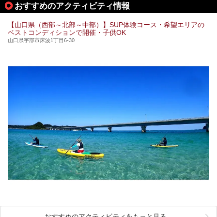
おすすめのアクティビティ情報
てご紹介します。
【山口県（西部～北部～中部）】SUP体験コース・希望エリアの
ベストコンディションで開催・子供OK
山口県宇部市床波1丁目6-30
おすすめのアクティビティをもっと見る