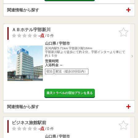
関連情報から探す
ＡＢホテル宇部新川
お気に入
りに追加
-点
/ 0 件
山口県 / 宇部市
浜河内駅5.71km
宇部新川駅164m
宇部新川駅より徒歩にて約２分、宇部インターより車にて
約１５分
営業時間
入浴料金 ～
宿泊
駅近（徒歩10分以内）
楽天トラベルの宿泊プランを見る
関連情報から探す
ビジネス旅館駅前
お気に入
りに追加
-点
/ 0 件
山口県 / 宇部市