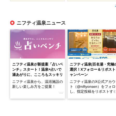
ニフティ温泉ニュース
ニフティ温泉が新提案「占いベ
ニフティ温泉|百名湯・究極
ンチ」スタート！温泉×占いで
選択！Xフォロー＆リポスト
湯あがりに、こころもスッキリ
ャンペーン
ニフティ温泉から、温浴施設の
ニフティ温泉のX公式アカウ
新しい楽しみ方をご提案！
ト（@niftyonsen）をフォ
し、指定投稿をリポストす
温泉で体を癒したあとに、占い
と、抽選で各回26（ふろ）
でこころもスッキリ──そんな
様（合計260名様）に選べる
新体験が楽しめる「占いベン
GIFT500円分をプレゼント
チ」を展開中♨
たします。