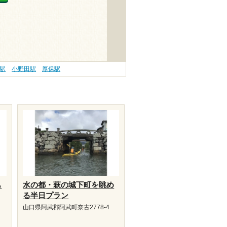
駅
小野田駅
厚保駅
も
水の都・萩の城下町を眺め
る半日プラン
山口県阿武郡阿武町奈古2778-4