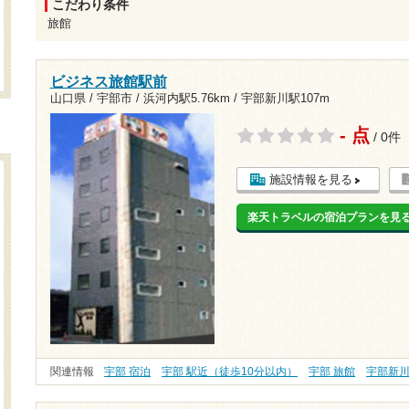
こだわり条件
旅館
ビジネス旅館駅前
山口県 / 宇部市 /
浜河内駅5.76km
/
宇部新川駅107m
- 点
/ 0件
施設情報を見る
楽天トラベルの宿泊プランを見
関連情報
宇部 宿泊
宇部 駅近（徒歩10分以内）
宇部 旅館
宇部新