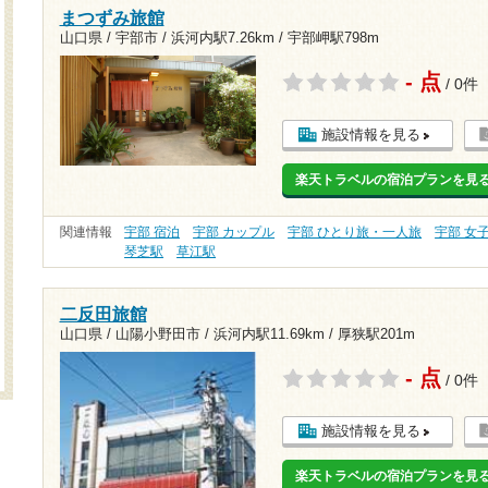
まつずみ旅館
山口県 / 宇部市 /
浜河内駅7.26km
/
宇部岬駅798m
- 点
/ 0件
施設情報を見る
楽天トラベルの宿泊プランを見
関連情報
宇部 宿泊
宇部 カップル
宇部 ひとり旅・一人旅
宇部 女
琴芝駅
草江駅
二反田旅館
山口県 / 山陽小野田市 /
浜河内駅11.69km
/
厚狭駅201m
- 点
/ 0件
施設情報を見る
楽天トラベルの宿泊プランを見