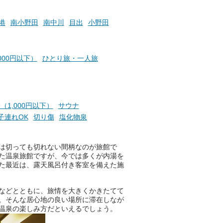
っとした悩み」が、頭に浮かん
でくることはありませんか？
港
南小野田
南中川
目出
小野田
お風呂でリラックスしているか
000円以下）
ひとり旅・一人旅
らこそ向き合える、大切な自分
の本音。
そんな心のつぶやきを、湯あが
りの温まった心のまま相談でき
（1,000円以下）
サウナ
たら素敵ですよね。
子連れOK
切り傷
塩化物泉
は切っても切れない間柄なのが旅館で
ニフティ温泉の「占いベンチ」
た温泉旅館ですが、今では多くが内湯を
は、そんなあなたの心のつぶや
た最近は、露天風呂付き客室を備えた施
きをプロの占い師に相談するこ
とができるサービスです。
などとともに、旅情を大きくかきたてて
。そんな居心地の良い場所に滞在しなが
温泉の楽しみ方だといえるでしょう。
おふろパス会員様なら、この特