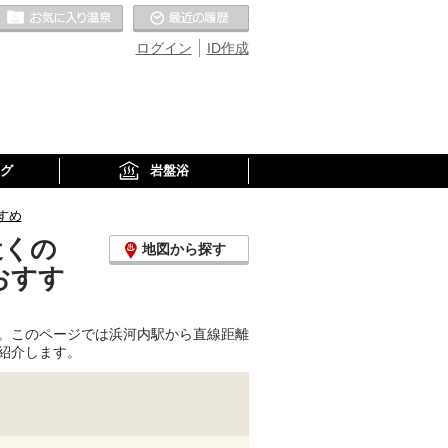
お気に入りの温泉
最近の履歴
ログイン
ID作成
グ
岩盤浴
すめ
近くの
地図から探す
おすす
。このページでは浜河内駅から直線距離
紹介します。