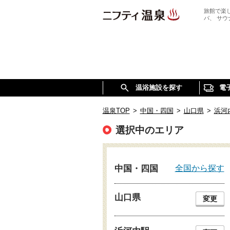
旅館で楽
パ、 サ
温浴施設を探す
電
温泉TOP
>
中国・四国
>
山口県
>
浜河
選択中のエリア
全国から探す
中国・四国
山口県
変更