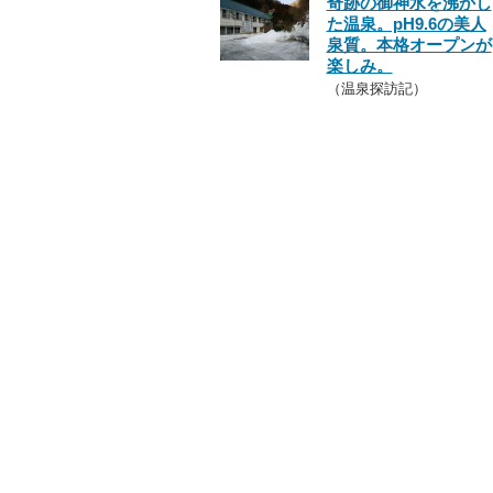
奇跡の御神水を沸かし
た温泉。pH9.6の美人
泉質。本格オープンが
楽しみ。
（温泉探訪記）