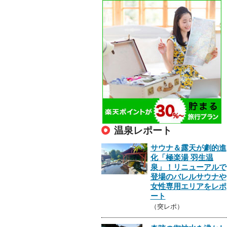
温泉レポート
サウナ＆露天が劇的進
化「極楽湯 羽生温
泉」！リニューアルで
登場のバレルサウナや
女性専用エリアをレポ
ート
（突レポ）