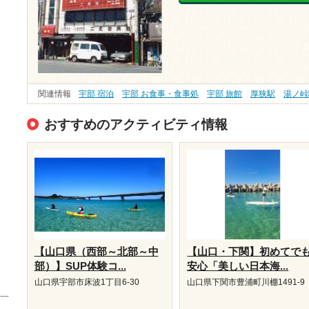
関連情報
宇部 宿泊
宇部 お食事・食事処
宇部 旅館
厚狭駅
湯ノ峠
おすすめのアクティビティ情報
【山口県（西部～北部～中
【山口・下関】初めてで
部）】SUP体験コ...
安心「美しい日本海...
山口県宇部市床波1丁目6-30
山口県下関市豊浦町川棚1491-9