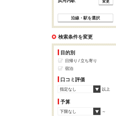
浜河内駅
変更
沿線・駅を選択
検索条件を変更
目的別
日帰り / 立ち寄り
宿泊
口コミ評価
指定なし
以上
予算
下限なし
～