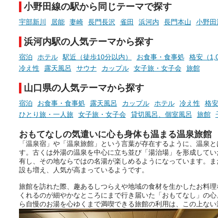
小野田線の駅から同じテーマで探す
手相やタロットなど気軽に楽し
める占いで、“ととのう”おふろ
宇部新川
居能
妻崎
長門長沢
雀田
浜河内
長門本山
小野田
時間を、もっと特別に。
浜河内駅の人気テーマから探す
宿泊
ホテル
駅近（徒歩10分以内）
お食事・食事処
格安（1,
冷え性
露天風呂
サウナ
カップル
女子旅・女子会
旅館
山口県の人気テーマから探す
宿泊
お食事・食事処
露天風呂
カップル
ホテル
冷え性
格安
ひとり旅・一人旅
女子旅・女子会
貸切風呂、個室風呂
旅館
おもてなしの気遣いに心も身体も温まる温泉旅館
「温泉宿」や「温泉旅館」という言葉が存在するように、温泉と
す。古くは外湯の温泉を中心に立ち並び「湯治場」を形成してい
有し、その地ならではの名湯が楽しめるようになっています。ま
設も増え、人気が高まっているようです。
旅館を訪れた際、趣あるしつらえや地域の食材を生かしたお料理
くれるのが細やかなところにまで行き届いた「おもてなし」の心
ら自慢のお湯を心ゆくまで満喫できる旅館の利用は、この上ない