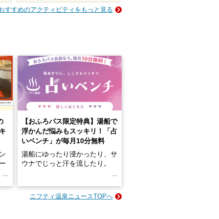
おすすめのアクティビティをもっと見る
の
【おふろパス限定特典】湯船で
キ
浮かんだ悩みもスッキリ！「占
いベンチ」が毎月10分無料
ン
湯船にゆったり浸かったり、サ
ロー
ウナでじっと汗を流したり。
る
名
e-
ニフティ温泉ニュースTOPへ
い
そんな「一人でぼんやり過ごす
時間」、ふだん後回しにしてい
た「これからのこと」や「ちょ