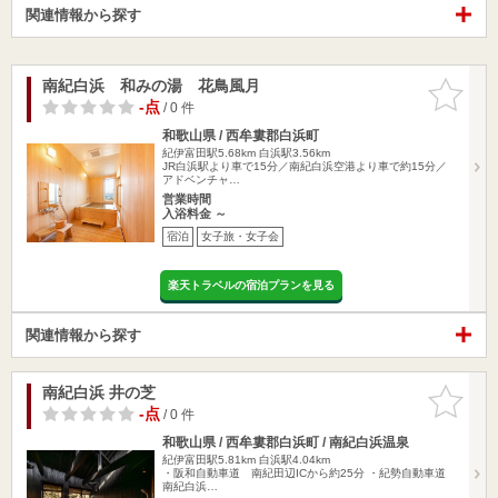
関連情報から探す
南紀白浜 和みの湯 花鳥風月
お気に入
りに追加
-点
/ 0 件
和歌山県 / 西牟婁郡白浜町
紀伊富田駅5.68km
白浜駅3.56km
JR白浜駅より車で15分／南紀白浜空港より車で約15分／
アドベンチャ…
営業時間
入浴料金 ～
宿泊
女子旅・女子会
楽天トラベルの宿泊プランを見る
関連情報から探す
南紀白浜 井の芝
お気に入
りに追加
-点
/ 0 件
和歌山県 / 西牟婁郡白浜町 / 南紀白浜温泉
紀伊富田駅5.81km
白浜駅4.04km
・阪和自動車道 南紀田辺ICから約25分 ・紀勢自動車道
南紀白浜…