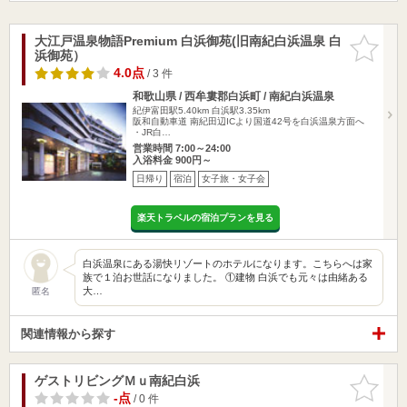
大江戸温泉物語Premium 白浜御苑(旧南紀白浜温泉 白
お気に入
浜御苑）
りに追加
4.0点
/ 3 件
和歌山県 / 西牟婁郡白浜町 / 南紀白浜温泉
紀伊富田駅5.40km
白浜駅3.35km
阪和自動車道 南紀田辺ICより国道42号を白浜温泉方面へ
・JR白…
営業時間 7:00～24:00
入浴料金 900円～
日帰り
宿泊
女子旅・女子会
楽天トラベルの宿泊プランを見る
白浜温泉にある湯快リゾートのホテルになります。こちらへは家
族で１泊お世話になりました。 ①建物 白浜でも元々は由緒ある
大…
匿名
関連情報から探す
ゲストリビングＭｕ南紀白浜
お気に入
りに追加
-点
/ 0 件