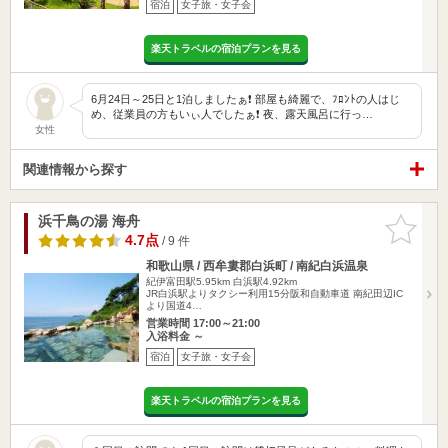
宿泊
女子旅・女子会
楽天トラベルの宿泊プランを見る
6月24日～25日と1泊しましたぁ❗ 部屋も綺麗で、ﾌﾛﾝﾄの人はじ
め、従業員の方もいぃ人でしたぁ❗ 夜、露天風呂に行っ…
女性
関連情報から探す
浜千鳥の湯 海舟
お気に入
りに追加
4.7点
/ 9 件
和歌山県 / 西牟婁郡白浜町 / 南紀白浜温泉
紀伊富田駅5.95km
白浜駅4.92km
JR白浜駅よりタクシー利用15分阪和自動車道 南紀田辺IC
より国道4…
営業時間 17:00～21:00
入浴料金 ～
宿泊
女子旅・女子会
楽天トラベルの宿泊プランを見る