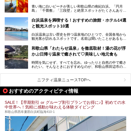
そんな驚きの「花山温泉」を取材してきました。釜飯などラ
青い海に白いビーチが美しい和歌山県の南紀白浜。「円月
ンチに人気のお食事処メニューも紹介しちゃいます！
島」「千畳敷」「三段壁」と絶景スポットがたくさんありま
す。もちろんいい温泉もたっぷり湧いていて、日本書紀に登
場する歴史の古さから日本三古湯の一つにも。
白浜温泉を満喫する！おすすめの旅館・ホテル14選
と観光スポット10選
そんな「南紀白浜温泉」の「大江戸温泉物語Premium 白浜
彩朝楽」で2025年9月から人気の「大江戸三つ星バイキン
白浜温泉は古い歴史を持つ温泉地のひとつで、全国各地から
グ」がスタートしました。温泉＆バイキング＆レジャースポ
観光客が訪れるスポットです。名前は聞いたことがあるもの
ットとしてのこのホテルの魅力をたっぷり体験してきたので
の、何県にある温泉地なのか、どのような泉質の温泉なの
早速紹介します！
か、実は知らない方も多いのではないでしょうか。
和歌山県「わたらせ温泉」を徹底取材！湯の花が浮
───
かぶ日帰り温泉で癒されて♡美味しい地元食も
そこで今回は、白浜温泉ビギナー向けの基本情報をご紹介し
提供元：大江戸温泉物語ホテルズ＆リゾーツ株式会社【P
ながら、おすすめの旅館・ホテルをお届けします。また、白
R】
時間を気にせず、すべてを忘れ、ゆったりと自然の中で癒さ
浜温泉を訪れるなら外せない観光スポットも合わせてご紹介
この記事は大江戸温泉物語Premium 白浜彩朝楽のPR記事で
れたい。そんなときにおすすめなのが、和歌山県田辺市の
します。
す。
「わたらせ温泉」です。現地にたどり着くまでの間も、道中
の豊かな山々を眺めながら、どんどん期待が膨らみますよ。
ニフティ温泉ニュースTOPへ
「わたらせ温泉」では、温泉に入れるだけではなく、地元の
特産品を使った食事をいただける「露天食堂」でお腹も満た
おすすめのアクティビティ情報
すことができます。ぜひチェックしてくださいね。
SALE！【早期割引 or グループ割引プランでお得に♪】初めての水
中世界へ！気軽に感動が味わえる体験ダイビング
和歌山県西牟婁郡白浜町臨海410-1