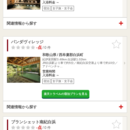
入浴料金 ～
宿泊
女子旅・女子会
関連情報から探す
パンダヴィレッジ
お気に入
りに追加
-点
/ 0 件
和歌山県 / 西牟婁郡白浜町
紀伊富田駅3.48km
白浜駅1.02km
JR白浜駅より車で約5分／南紀白浜空港より車で約10分／
アドベンチャ…
営業時間
入浴料金 ～
宿泊
女子旅・女子会
楽天トラベルの宿泊プランを見る
関連情報から探す
ブランシェット南紀白浜
お気に入
りに追加
-点
/ 0 件