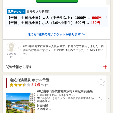
日帰り入浴料割引
電子チケット
【平日、土日祝全日】大人（中学生以上）
1000円
→
900円
【平日、土日祝全日】小人（3歳~小学生）
500円
→
450円
他にも6種類の電子チケットがあります
2015年８月末に家族４人長女６才、長男３才で利用しました。白
浜旅行は毎年ですがシーモア利用は初めてでした。１５時丁度に
チ…
30代 男
性
関連情報から探す
南紀白浜温泉 ホテル千畳
お気に入
りに追加
3.7点
/ 9 件
和歌山県 / 西牟婁郡白浜町 / 南紀白浜温泉
紀伊富田駅5.93km
白浜駅5.02km
JR「白浜駅」よりタクシー10分阪和自動車道みなべＩＣよ
り国道42号…
営業時間
入浴料金 ～