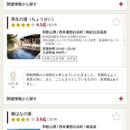
関連情報から探す
長生の湯（ちょうせい）
お気に入
りに追加
4.3点
/ 60 件
和歌山県 / 西牟婁郡白浜町 / 南紀白浜温泉
紀伊富田駅4.55km
白浜駅2.81km
JR白浜駅よりバスで10分明光バス三段壁・新湯崎行きバス
「古賀浦」バ…
営業時間 10:00～22:00
入浴料金 800円～
日帰り
女子旅・女子会
閉館間際の１時間立ち寄らせていただきました。 雰囲気もよく、
泉質も良い。また、こじんまりとしているものの、清潔感はあり
まし…
20代 男
性
関連情報から探す
椿はなの湯
お気に入
りに追加
3.9点
/ 20 件
和歌山県 / 西牟婁郡白浜町 / 椿温泉