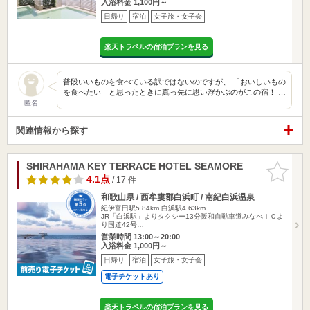
入浴料金 1,100円～
日帰り
宿泊
女子旅・女子会
楽天トラベルの宿泊プランを見る
普段いいものを食べている訳ではないのですが、 「おいしいもの
を食べたい」と思ったときに真っ先に思い浮かぶのがこの宿！ …
匿名
関連情報から探す
SHIRAHAMA KEY TERRACE HOTEL SEAMORE
お気に入
りに追加
4.1点
/ 17 件
和歌山県 / 西牟婁郡白浜町 / 南紀白浜温泉
紀伊富田駅5.84km
白浜駅4.63km
JR「白浜駅」よりタクシー13分阪和自動車道みなべＩＣよ
り国道42号…
営業時間 13:00～20:00
入浴料金 1,000円～
日帰り
宿泊
女子旅・女子会
電子チケットあり
楽天トラベルの宿泊プランを見る