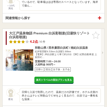
ているので、駐車場はほぼ専用のスペースとなっています。海岸
で遊ん…
～10代
男性
関連情報から探す
大江戸温泉物語 Premium 白浜彩朝楽(旧湯快リゾート
お気に入
白浜彩朝楽)
りに追加
4.2点
/ 4 件
和歌山県 / 西牟婁郡白浜町 / 南紀白浜温泉
紀伊富田駅4.53km
白浜駅2.68km
【電車】JR白浜駅より車で約10分 【車】紀勢自動車道 上
富田IC…
営業時間 7:00～24:00
入浴料金 900円～
日帰り
宿泊
女子旅・女子会
楽天トラベルの宿泊プランを見る
日帰り入浴で利用したので、温泉だけの評価です。ホテル古賀の
井さんはテレビ和歌山でＣＭをよく見るので、白浜では一番有名
な温泉…
匿名