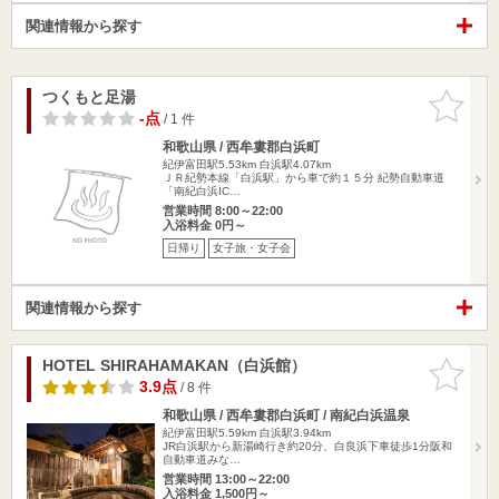
関連情報から探す
つくもと足湯
お気に入
りに追加
-点
/ 1 件
和歌山県 / 西牟婁郡白浜町
紀伊富田駅5.53km
白浜駅4.07km
ＪＲ紀勢本線「白浜駅」から車で約１５分 紀勢自動車道
「南紀白浜IC…
営業時間 8:00～22:00
入浴料金 0円～
日帰り
女子旅・女子会
関連情報から探す
HOTEL SHIRAHAMAKAN（白浜館）
お気に入
りに追加
3.9点
/ 8 件
和歌山県 / 西牟婁郡白浜町 / 南紀白浜温泉
紀伊富田駅5.59km
白浜駅3.94km
JR白浜駅から新湯崎行き約20分、白良浜下車徒歩1分阪和
自動車道みな…
営業時間 13:00～22:00
入浴料金 1,500円～