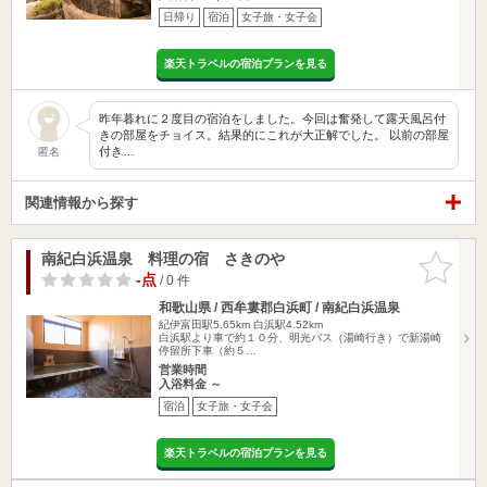
日帰り
宿泊
女子旅・女子会
楽天トラベルの宿泊プランを見る
昨年暮れに２度目の宿泊をしました。今回は奮発して露天風呂付
きの部屋をチョイス。結果的にこれが大正解でした。 以前の部屋
付き…
匿名
関連情報から探す
南紀白浜温泉 料理の宿 さきのや
お気に入
りに追加
-点
/ 0 件
和歌山県 / 西牟婁郡白浜町 / 南紀白浜温泉
紀伊富田駅5.65km
白浜駅4.52km
白浜駅より車で約１０分、明光バス（湯崎行き）で新湯崎
停留所下車（約５…
営業時間
入浴料金 ～
宿泊
女子旅・女子会
楽天トラベルの宿泊プランを見る