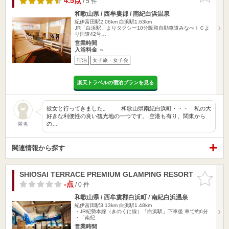
4.5点
/ 5 件
和歌山県 / 西牟婁郡 / 南紀白浜温泉
紀伊富田駅2.06km
白浜駅1.63km
JR「白浜駅」よりタクシー10分阪和自動車道みなべＩＣよ
り国道42号…
営業時間
入浴料金 ～
宿泊
女子旅・女子会
楽天トラベルの宿泊プランを見る
彼女と行ってきました。 和歌山県南紀白浜町・・・ 私の大
好きな利便性の良い観光地の一つです。 空港も有り、関東から
の…
匿名
関連情報から探す
SHIOSAI TERRACE PREMIUM GLAMPING RESORT
お気に入
りに追加
-点
/ 0 件
和歌山県 / 西牟婁郡白浜町 / 南紀白浜温泉
紀伊富田駅3.13km
白浜駅1.48km
・JR紀勢本線（きのくに線）「白浜駅」下車後 車で約6分
・「南紀…
営業時間