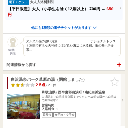
大人入浴料割引
電子チケット
【平日限定】大人（小学生を除く12歳以上）
700円
→
650
円
他にも1種類の電子チケットがあります
ヌルヌル感の強いお湯 ナショナルトラス
ト運動で有名な天神崎にほど近い海辺にある宿。亀の井ホテル
系…
50代～
男性
関連情報から探す
白浜温泉パーク草原の湯（閉館しました）
お気に入
りに追加
2.5点
/ 21 件
和歌山県 / 西牟婁郡白浜町 / 南紀白浜温泉
白浜駅より白浜温泉公園までタクシー10分大阪から白浜ま
で約2時間50…
営業時間
入浴料金 ～
日帰り
女子旅・女子会