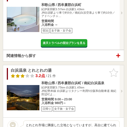
和歌山県 / 西牟婁郡白浜町
紀伊富田駅3.57km
白浜駅1.43km
JR白浜駅より車で約5分／南紀白浜空港より車で約10分／
アドベンチャ…
営業時間
入浴料金 ～
宿泊
女子旅・女子会
楽天トラベルの宿泊プランを見る
関連情報から探す
白浜温泉 とれとれの湯
お気に入
りに追加
3.2点
/ 21 件
和歌山県 / 西牟婁郡白浜町 / 南紀白浜温泉
紀伊富田駅3.75km
白浜駅1.45km
JR紀勢本線 白浜駅よりタクシー利用5分阪和自動車道 南紀
田辺ICよ…
営業時間 9:00～23:00
入浴料金 980円～
日帰り
女子旅・女子会
とれとれ市場に隣接した立地となっていますが、高台に建てられ