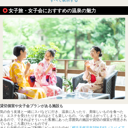
女子旅・女子会におすすめの温泉の魅力
貸切個室や女子会プランがある施設も
気の合う友達と一緒にスパなどに行き、温泉に入ったり、美味しいものを食べた
り、エステを受けたりするのはとても楽しいもの。つい盛り上がってしまうことも
あるので、できればそういった客層にあった雰囲気の施設や貸切の個室が用意され
ているところ選びたいものです。
そんな女性のグループ利用にピッタリなのが
「横浜天然温泉SPA EAS（スパ イア