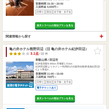
営業時間 15:30～20:00
入浴料金 4,500円～
日帰り
宿泊
女子旅・女子会
楽天トラベルの宿泊プランを見る
関連情報から探す
亀の井ホテル熊野田辺（旧 亀の井ホテル紀伊田辺）
お気に入
りに追加
3.1点
/ 32 件
和歌山県 / 田辺市
紀伊富田駅9.86km
芳養駅1.51km
紀伊田辺駅よりタクシー利用約15分阪和自動車道南紀田辺I
Cより県道4…
営業時間 11:00～15:00
入浴料金 700円～
日帰り
宿泊
女子旅・女子会
電子チケットあり
楽天トラベルの宿泊プランを見る