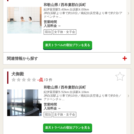
和歌山県 / 西牟婁郡白浜町
紀伊富田駅5.40km
白浜駅4.00km
JR白浜駅より車で約10分／南紀白浜空港より車で約7分/ア
ドベンチャ…
営業時間
入浴料金 ～
宿泊
女子旅・女子会
楽天トラベルの宿泊プランを見る
関連情報から探す
犬御殿
お気に入
りに追加
-点
/ 0 件
和歌山県 / 西牟婁郡白浜町
紀伊富田駅5.52km
白浜駅4.10km
JR白浜駅より車で約10分／南紀白浜空港より車で約5分／
アドベンチャ…
営業時間
入浴料金 ～
宿泊
女子旅・女子会
楽天トラベルの宿泊プランを見る