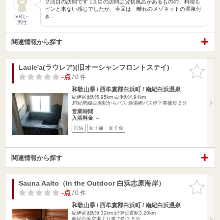
２回目の訪問です 1回目の訪問は貸切風呂があるものの、料理も
ピンと来ない感じでしたが、今回は 離れのメゾネットの温泉付
き…
50代～
男性
関連情報から探す
Laule'a(ラウレア)(旧オーシャンフロントステイ)
お気に入
りに追加
-点
/ 0 件
和歌山県 / 西牟婁郡白浜町 / 南紀白浜温泉
紀伊富田駅5.95km
白浜駅4.94km
JR紀勢線白浜駅からバス 新湯崎バス停下車徒歩２分
営業時間
入浴料金 ～
宿泊
女子旅・女子会
関連情報から探す
Sauna Aalto（In the Outdoor 白浜志原海岸）
お気に入
りに追加
-点
/ 0 件
和歌山県 / 西牟婁郡白浜町 / 南紀白浜温泉
紀伊富田駅9.32km
紀伊日置駅3.20km
南紀白浜空港より車で約２５分