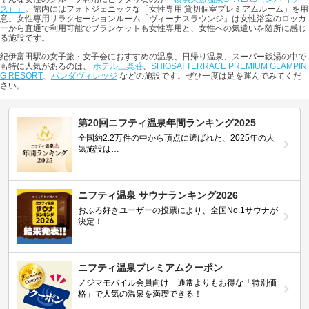
ス）」
。館内にはフォトジェニックな「女性専用 貸切個室プレミアムルーム」を用
意。女性専用リラクセーションルーム「ヴィーナスラウンジ」は女性浴室のロッカ
ーから直通で利用可能でブランケットも女性専用と、女性への気遣いを随所に感じ
る施設です。
紀伊富田駅の女子旅・女子会におすすめの温泉、日帰り温泉、スーパー銭湯の中で
も特に人気があるのは、
ホテル三楽荘
、
SHIOSAI TERRACE PREMIUM GLAMPIN
G RESORT
、
パンダヴィレッジ
などの施設です。ぜひ一度は足を運んでみてくだ
さい。
第20回ニフティ温泉年間ランキング2025
全国約2.2万件の中から頂点に選ばれた、2025年の人
気施設は…
ニフティ温泉 サウナランキング2026
おふろ好きユーザーの投票により、全国No.1サウナが
決定！
ニフティ温泉プレミアムクーポン
ノジマモバイル会員向け 通常よりもお得な「特別価
格」で人気の温泉を満喫できる！