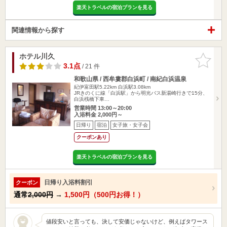
楽天トラベルの宿泊プランを見る
関連情報から探す
ホテル川久
お気に入
りに追加
3.1点
/ 21 件
和歌山県 / 西牟婁郡白浜町 / 南紀白浜温泉
紀伊富田駅5.22km
白浜駅3.08km
JRきのくに線「白浜駅」から明光バス新湯崎行きで15分、
白浜桟橋下車…
営業時間 13:00～20:00
入浴料金 2,000円～
日帰り
宿泊
女子旅・女子会
クーポンあり
楽天トラベルの宿泊プランを見る
日帰り入浴料割引
クーポン
通常
2,000円
→
1,500円（500円お得！）
値段安いと言っても、決して安価じゃないけど、例えばタワース