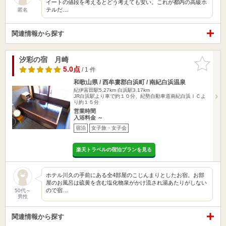
イートの値段を考えるとどう考えても安い。これが都内の高級ホ
テルだ…
匿名
関連情報から探す
汐彩の宿 月崎
お気に入
りに追加
5.0点
/ 1 件
和歌山県 / 西牟婁郡白浜町 / 南紀白浜温泉
紀伊富田駅5.27km
白浜駅3.17km
JR白浜駅より車で約１０分、紀勢自動車道南紀白浜ＩＣよ
り約１５分
営業時間
入浴料金 ～
宿泊
女子旅・女子会
楽天トラベルの宿泊プランを見る
ホテル川久の手前にある全4部屋のこじんまりとしたお宿。お部
屋のお風呂は硫黄を含む塩化物泉がかけ流され湯あたりがしない
ので宿…
50代～
男性
関連情報から探す