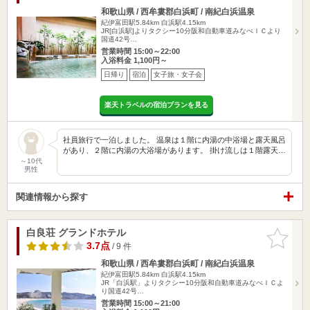
和歌山県 / 西牟婁郡白浜町 / 南紀白浜温泉
紀伊富田駅5.84km
白浜駅4.15km
JR[白浜駅]よりタクシー10分阪和自動車道みなべＩＣより
国道42号…
営業時間 15:00～22:00
入浴料金 1,100円～
日帰り
宿泊
女子旅・女子会
楽天トラベルの宿泊プランを見る
社員旅行で一泊しました。 温泉は１階に内湯の中浴場と露天風呂
があり、２階に内湯の大浴場があります。 掛け流しは１階露天…
～10代
男性
関連情報から探す
白良荘 グランドホテル
お気に入
りに追加
3.7点
/ 9 件
和歌山県 / 西牟婁郡白浜町 / 南紀白浜温泉
紀伊富田駅5.84km
白浜駅4.15km
JR「白浜駅」よりタクシー10分阪和自動車道みなべＩＣよ
り国道42号…
営業時間 15:00～21:00