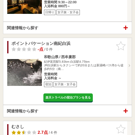
営業時間 9:30～22:00
入浴料金 880円～
日帰り
女子旅・女子会
関連情報から探す
ポイントバケーション南紀白浜
お気に入
りに追加
-点
/ 0 件
和歌山県 / 西牟婁郡
紀伊富田駅5.83km
白浜駅4.75km
JR白浜駅からタクシーで約20分または新湯崎バス停から徒
歩約5分（南…
営業時間
入浴料金 ～
宿泊
女子旅・女子会
楽天トラベルの宿泊プランを見る
関連情報から探す
むさし
お気に入
りに追加
2.7点
/ 4 件