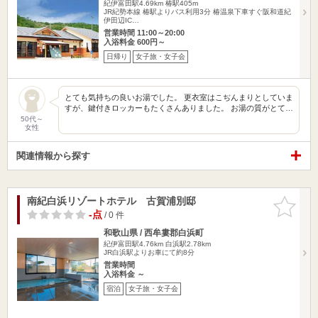
紀伊富田駅4.69km
椿駅405m
JR紀勢本線 椿駅よりバス利用3分 椿温泉下車すぐ阪和道紀
伊田辺IC…
営業時間 11:00～20:00
入浴料金 600円～
日帰り
女子旅・女子会
とても気持ちの良いお湯でした。 更衣室はこぢんまりとしていま
すが、鍵付きロッカーもたくさんありました。 お湯の質がとて…
50代～
女性
関連情報から探す
南紀白浜リゾートホテル 古賀浦別邸
お気に入
りに追加
-点
/ 0 件
和歌山県 / 西牟婁郡白浜町
紀伊富田駅4.76km
白浜駅2.78km
JR白浜駅よりお車にて約8分
営業時間
入浴料金 ～
宿泊
女子旅・女子会