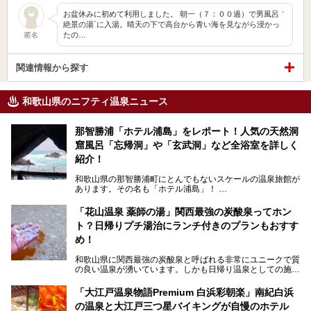
お盆休みに初めて利用しました。 朝一（７：００過）で男風呂｀
絶景の湯´に入湯。晴天の下で高台から青い海を見ながら浸かっ
たの…
匿名
関連情報から探す
和歌山県のニフティ温泉ニュース
那智勝浦「ホテル浦島」をレポート！人気の天然洞
窟風呂「忘帰洞」や「玄武洞」など全浴室を詳しく
紹介！
和歌山県の那智勝浦町にとんでもないスケールの温泉旅館が
あります。その名も「ホテル浦島」！
4つの館に6ヵ所のお風呂、うち2ヵ所は巨大な天然洞窟温
泉。日本一長いエスカレーターで「本館」と「山上館」を結
「花山温泉 薬師の湯」関西最強の炭酸泉ってホン
び、海を一望する絶景も。
ト？日帰りプチ湯治にランチ付きのプランもおすす
6ヵ所のお風呂のうち5ヵ所までは日帰り入浴も可。可愛ら
め！
しいカメさんの形の送迎船「浦島丸」に乗っていざ、温泉の
湧く竜宮城へ！
和歌山県に関西最強の炭酸泉と呼ばれる非常にユニークで質
の良い温泉が湧いています。しかも日帰り温泉としての施設
───
が整っていて、宿泊までできるんです。名前は「花山温泉
提供元：那智勝浦町【PR】
薬師の湯」。朝一番のお風呂にはパリパリシャリシャリと膜
「大江戸温泉物語Premium 白浜彩朝楽」南紀白浜
この記事は那智勝浦町のPR記事です。
が張って、それを砕きながら入浴できるとか！
の温泉と大江戸三つ星バイキングが自慢のホテル