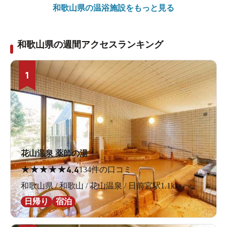
和歌山県の
温浴施設をもっと見る
和歌山県の週間アクセスランキング
1
花山温泉 薬師の湯
★
★
★
★
★
4.4
134件の口コミ
和歌山県 / 和歌山 / 花山温泉 / 日前宮駅1.1km
日帰り
宿泊