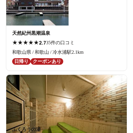
天然紀州黒潮温泉
★
★
★
★
★
2.7
35件の口コミ
和歌山県 / 和歌山 / 冷水浦駅2.1km
日帰り
クーポンあり
ふくろうの湯