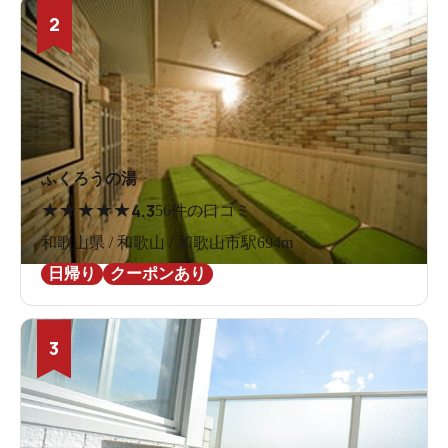
2
ふくろうの湯
★
★
★
★
★
4.3
56件の口コミ
和歌山県 / 和歌山 / 和歌山市駅694m
日帰り
クーポンあり
3