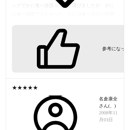
ングでかに食べ放題コースを選びましたが かに
は食べ放題できなかった。かには食べるのに時間
かかるし身のやせたかにだったので・・（料金を
考えたら仕方なし）シンプルに温泉に行きたいと
おもったら また利用したいし ほかの湯快リ
参考になった
ゾートにも 行ってみたい
★
★
★
★
★
名倉康全
さん(
、
)
2008年11
月03日