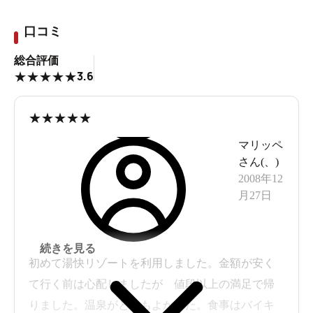
口コミ
総合評価
3.6
★
★
★
★
★
★
★
★
★
★
マリッペ
さん(
、
)
2008年12
月27日
続きを見る
初めて湯快リゾートを利用しました。金額が安く
て行く前は心配しましたが 値段以上の満足で帰
りました。温泉がとてもよかった。食事はバイキ