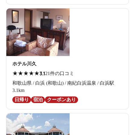
ホテル川久
★
★
★
★
★
3.1
21件の口コミ
和歌山県 / 白浜 (和歌山) / 南紀白浜温泉 / 白浜駅
3.1km
日帰り
宿泊
クーポンあり