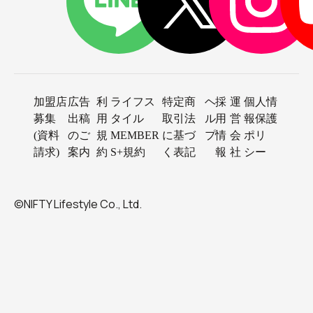
加盟店
広告
利
ライフス
特定商
ヘ
採
運
個人情
募集
出稿
用
タイル
取引法
ル
用
営
報保護
(資料
のご
規
MEMBER
に基づ
プ
情
会
ポリ
請求)
案内
約
S+規約
く表記
報
社
シー
©NIFTY Lifestyle Co., Ltd.