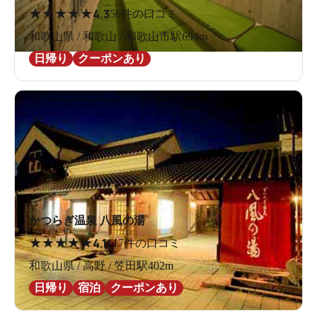
★
★
★
★
★
4.3
56件の口コミ
和歌山県 / 和歌山 / 和歌山市駅694m
日帰り
クーポンあり
かつらぎ温泉 八風の湯
★
★
★
★
★
4.1
117件の口コミ
和歌山県 / 高野 / 笠田駅402m
日帰り
宿泊
クーポンあり