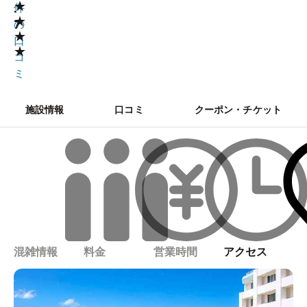
★
.
件
★
7
の
★
口
★
コ
ミ
施設情報
口コミ
クーポン・チケット
混雑情報
料金
営業時間
アクセス