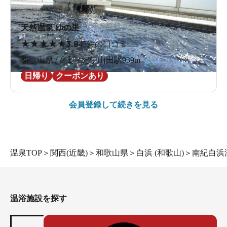
天然温泉 ゆの里
★
★
★
★
★
3.8
45件の口コミ
和歌山県 / 高野 / 紀伊山田駅939m
日帰り
クーポンあり
会員登録して続きを見る
温泉TOP
＞
関西(近畿)
＞
和歌山県
＞
白浜 (和歌山)
＞
南紀白浜
温浴施設を探す