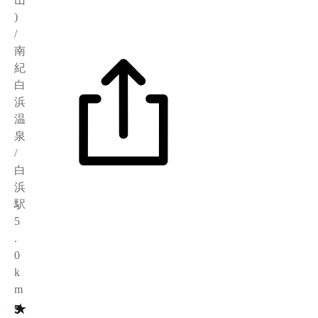
)
/
南
紀
白
浜
温
泉
/
白
浜
駅
5
.
0
k
m
★
3
9