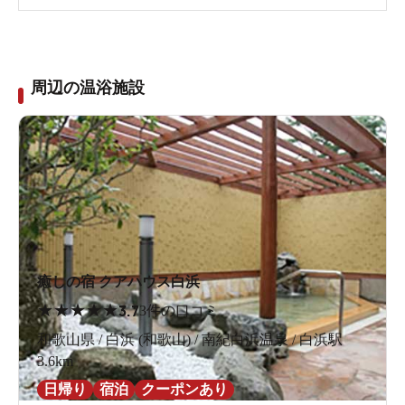
周辺の温浴施設
癒しの宿 クアハウス白浜
★
★
★
★
★
3.7
3件の口コミ
和歌山県 / 白浜 (和歌山) / 南紀白浜温泉 / 白浜駅
3.6km
日帰り
宿泊
クーポンあり