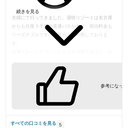
続きを見る
夫婦にて行ってきました。湯快リゾートは名古屋
からも往復３千円の直通バスがあり 宿泊料金も
リーズナブルですので最近よく利用しておりま
す。
湯量の多いことでしられる白浜温泉の湯は少し塩
辛さはありますがプールほど広い浴場に掛流しは
いい気分でした。
近くに千畳敷、三段壁等見どころ多く楽しめま
参考になった
す。
ホテル直行のバスがあり、年中同一料金の湯快リ
ゾートシステム
は京阪神、名古屋地区では人気があるようです。
すべての口コミを見る
5