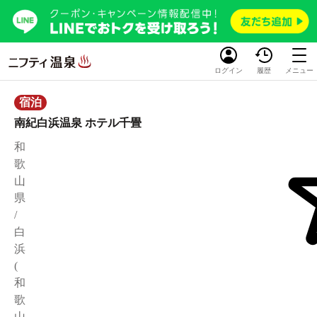
ログイン
履歴
メニュー
宿泊
南紀白浜温泉 ホテル千畳
和
歌
山
県
/
白
浜
(
和
歌
山