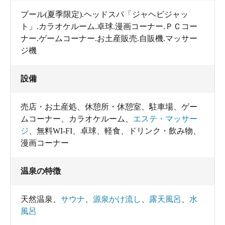
プール(夏季限定).ヘッドスパ「ジャヘビジャッ
ト」.カラオケルーム.卓球.漫画コーナー.ＰＣコー
ナー.ゲームコーナー.お土産販売.自販機.マッサー
ジ機
設備
売店・お土産処
、
休憩所・休憩室
、
駐車場
、
ゲー
ムコーナー
、
カラオケルーム
、
エステ・マッサー
ジ
、
無料WI-FI
、
卓球
、
軽食
、
ドリンク・飲み物
、
漫画コーナー
温泉の特徴
天然温泉
、
サウナ
、
源泉かけ流し
、
露天風呂
、
水
風呂