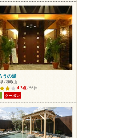
ろうの湯
 / 和歌山
4.3点
/ 56件
り
クーポン