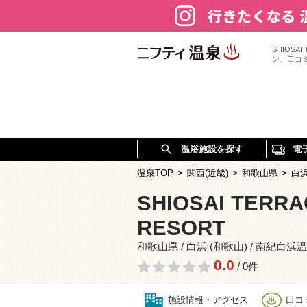
SHIOSA
ン、口コ
温浴施設を探す
電
温泉TOP
>
関西(近畿)
>
和歌山県
>
白浜
SHIOSAI TERR
RESORT
和歌山県 / 白浜 (和歌山) / 南紀白浜
0.0
/ 0件
施設情報・アクセス
口コミ