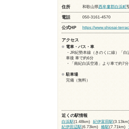
和歌山県
西牟婁郡白浜町
住所
050-3161-4570
電話
https://www.shiosai-terra
公式HP
アクセス
電車・バス・車
・JR紀勢本線（きのくに線）「白
車後 車で約6分
・「南紀白浜空港」より車で約7分
駐車場
完備（無料）
近くの駅情報
白浜駅
(1.48km)
紀伊富田駅
(3.13km
紀伊田辺駅
(6.73km)
椿駅
(7.71km)