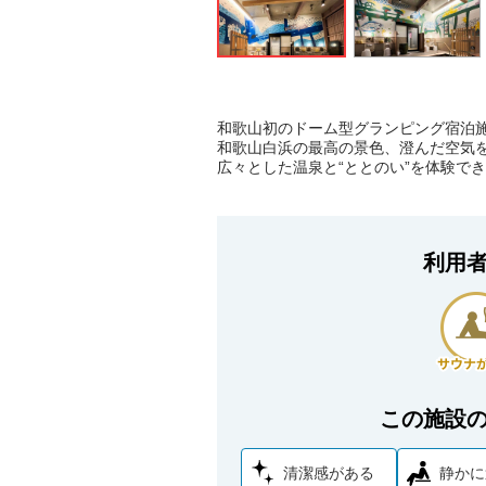
和歌山初のドーム型グランピング宿泊
和歌山白浜の最高の景色、澄んだ空気
広々とした温泉と“ととのい”を体験で
利用
この施設
清潔感がある
静かに