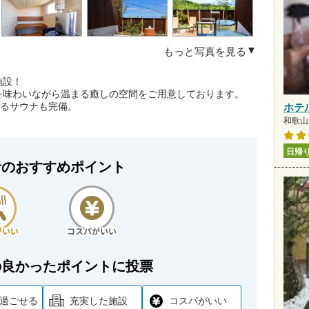
もっと写真を見る
施設！
を味わいながら温まる癒しの空間をご用意しております。
きるサウナも完備。
ホテ
和歌山県
日帰
者のおすすめポイント
の良かったポイントに投票
過ごせる
充実した施設
コスパがいい