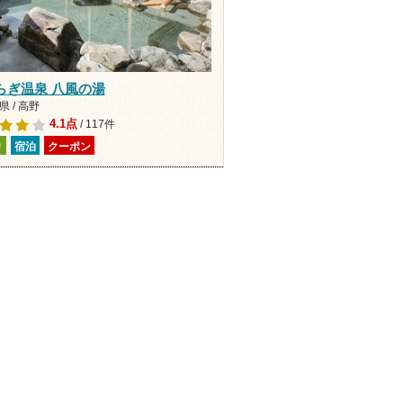
らぎ温泉 八風の湯
 / 高野
4.1点
/ 117件
り
宿泊
クーポン