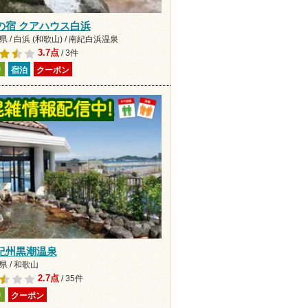
の宿 クアハウス白浜
 / 白浜 (和歌山) / 南紀白浜温泉
3.7点
/ 3件
り
宿泊
クーポン
紀州黒潮温泉
 / 和歌山
2.7点
/ 35件
り
クーポン