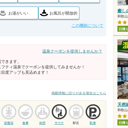
癒し
お湯がいい
お風呂が開放的
和歌山県
この機能について
日帰
温泉クーポンを提供しませんか？
載できます。
ニフティ温泉でクーポンを提供してみませんか！
注目度アップも見込めます！
掲載情報に誤りがある場合はこちら
天然
和歌山県
日帰
岩盤浴
食事
休憩
サウナ
駅近
駐車