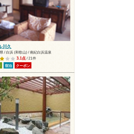
ル川久
 / 白浜 (和歌山) / 南紀白浜温泉
3.1点
/ 21件
り
宿泊
クーポン