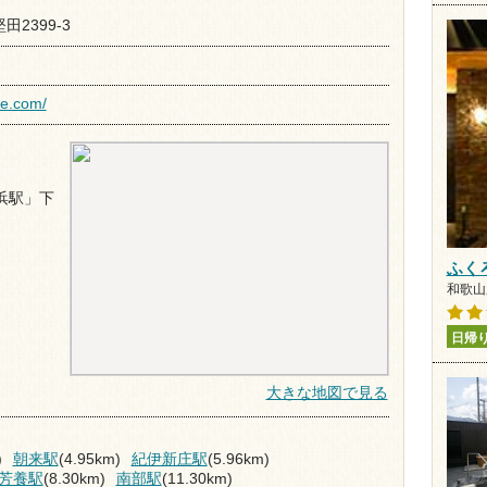
堅田2399-3
ce.com/
浜駅」下
ふく
和歌山県
日帰
大きな地図で見る
)
朝来駅
(4.95km)
紀伊新庄駅
(5.96km)
芳養駅
(8.30km)
南部駅
(11.30km)