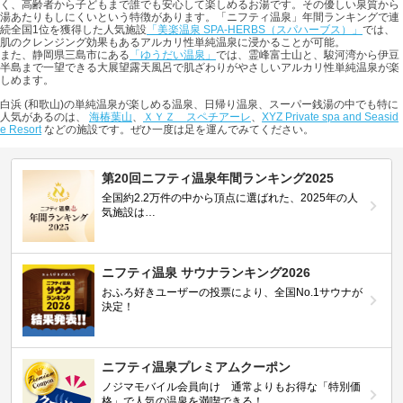
く、高齢者から子どもまで誰でも安心して楽しめるお湯です。その優しい泉質から
湯あたりもしにくいという特徴があります。「ニフティ温泉」年間ランキングで連
続全国1位を獲得した人気施設
「美楽温泉 SPA-HERBS（スパハーブス）」
では、
肌のクレンジング効果もあるアルカリ性単純温泉に浸かることが可能。
また、静岡県三島市にある
「ゆうだい温泉」
では、霊峰富士山と、駿河湾から伊豆
半島まで一望できる大展望露天風呂で肌ざわりがやさしいアルカリ性単純温泉が楽
しめます。
白浜 (和歌山)の単純温泉が楽しめる温泉、日帰り温泉、スーパー銭湯の中でも特に
人気があるのは、
海椿葉山
、
ＸＹＺ スペチアーレ
、
XYZ Private spa and Seasid
e Resort
などの施設です。ぜひ一度は足を運んでみてください。
第20回ニフティ温泉年間ランキング2025
全国約2.2万件の中から頂点に選ばれた、2025年の人
気施設は…
ニフティ温泉 サウナランキング2026
おふろ好きユーザーの投票により、全国No.1サウナが
決定！
ニフティ温泉プレミアムクーポン
ノジマモバイル会員向け 通常よりもお得な「特別価
格」で人気の温泉を満喫できる！