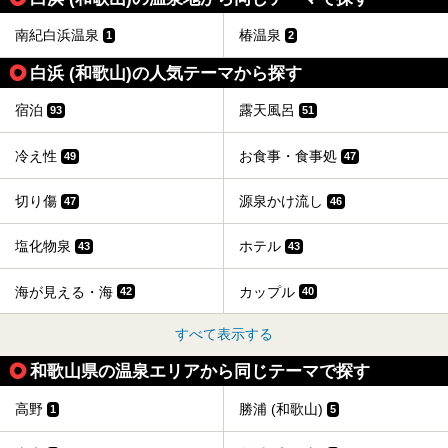
南紀白浜温泉
椿温泉
1
2
白浜 (和歌山)の人気テーマから探す
宿泊
露天風呂
93
51
冷え性
お食事・食事処
49
47
切り傷
源泉かけ流し
47
46
塩化物泉
ホテル
43
43
海が見える・海
カップル
42
40
すべて表示する
和歌山県の温泉エリアから同じテーマで探す
高野
勝浦 (和歌山)
1
5