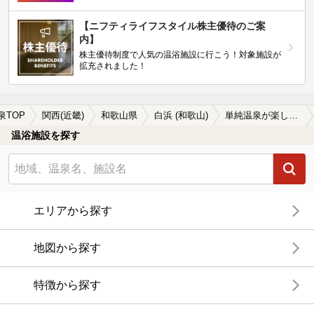
【ニフティライフスタイル株主優待のご案
内】
株主優待制度で人気の温浴施設に行こう！対象施設が
拡充されました！
泉TOP
関西(近畿)
和歌山県
白浜 (和歌山)
単純温泉が楽しめる白浜 (和歌山)の温泉、日帰り温泉、スーパー銭湯おすすめ
温浴施設を探す
エリアから探す
地図から探す
特徴から探す