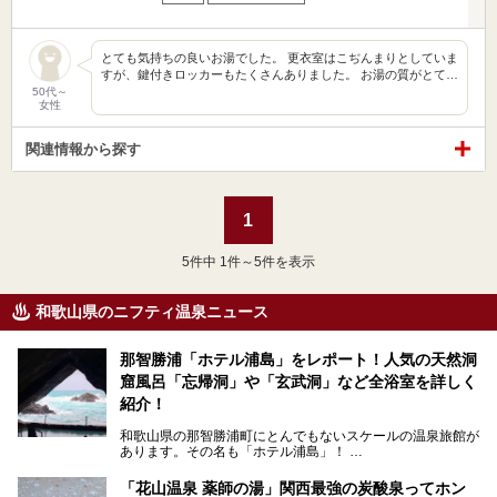
とても気持ちの良いお湯でした。 更衣室はこぢんまりとしていま
すが、鍵付きロッカーもたくさんありました。 お湯の質がとて…
50代～
女性
関連情報から探す
1
5
件中 1件～5件を表示
和歌山県のニフティ温泉ニュース
那智勝浦「ホテル浦島」をレポート！人気の天然洞
窟風呂「忘帰洞」や「玄武洞」など全浴室を詳しく
紹介！
和歌山県の那智勝浦町にとんでもないスケールの温泉旅館が
あります。その名も「ホテル浦島」！
4つの館に6ヵ所のお風呂、うち2ヵ所は巨大な天然洞窟温
泉。日本一長いエスカレーターで「本館」と「山上館」を結
「花山温泉 薬師の湯」関西最強の炭酸泉ってホン