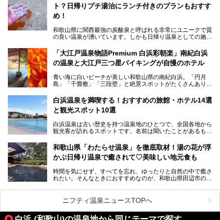
び、海を一望する絶景も。
ト？日帰りプチ湯治にランチ付きのプランもおすす
6ヵ所のお風呂のうち5ヵ所までは日帰り入浴も可。可愛ら
め！
しいカメさんの形の送迎船「浦島丸」に乗っていざ、温泉の
湧く竜宮城へ！
和歌山県に関西最強の炭酸泉と呼ばれる非常にユニークで質
の良い温泉が湧いています。しかも日帰り温泉としての施設
───
が整っていて、宿泊までできるんです。名前は「花山温泉
提供元：那智勝浦町【PR】
薬師の湯」。朝一番のお風呂にはパリパリシャリシャリと膜
「大江戸温泉物語Premium 白浜彩朝楽」南紀白浜
この記事は那智勝浦町のPR記事です。
が張って、それを砕きながら入浴できるとか！
の温泉と大江戸三つ星バイキングが自慢のホテル
そんな驚きの「花山温泉」を取材してきました。釜飯などラ
青い海に白いビーチが美しい和歌山県の南紀白浜。「円月
ンチに人気のお食事処メニューも紹介しちゃいます！
島」「千畳敷」「三段壁」と絶景スポットがたくさんありま
す。もちろんいい温泉もたっぷり湧いていて、日本書紀に登
場する歴史の古さから日本三古湯の一つにも。
白浜温泉を満喫する！おすすめの旅館・ホテル14選
と観光スポット10選
そんな「南紀白浜温泉」の「大江戸温泉物語Premium 白浜
彩朝楽」で2025年9月から人気の「大江戸三つ星バイキン
白浜温泉は古い歴史を持つ温泉地のひとつで、全国各地から
グ」がスタートしました。温泉＆バイキング＆レジャースポ
観光客が訪れるスポットです。名前は聞いたことがあるもの
ットとしてのこのホテルの魅力をたっぷり体験してきたので
の、何県にある温泉地なのか、どのような泉質の温泉なの
早速紹介します！
か、実は知らない方も多いのではないでしょうか。
和歌山県「わたらせ温泉」を徹底取材！湯の花が浮
───
かぶ日帰り温泉で癒されて♡美味しい地元食も
そこで今回は、白浜温泉ビギナー向けの基本情報をご紹介し
提供元：大江戸温泉物語ホテルズ＆リゾーツ株式会社【P
ながら、おすすめの旅館・ホテルをお届けします。また、白
R】
時間を気にせず、すべてを忘れ、ゆったりと自然の中で癒さ
浜温泉を訪れるなら外せない観光スポットも合わせてご紹介
この記事は大江戸温泉物語Premium 白浜彩朝楽のPR記事で
れたい。そんなときにおすすめなのが、和歌山県田辺市の
します。
す。
「わたらせ温泉」です。現地にたどり着くまでの間も、道中
の豊かな山々を眺めながら、どんどん期待が膨らみますよ。
ニフティ温泉ニュースTOPへ
「わたらせ温泉」では、温泉に入れるだけではなく、地元の
特産品を使った食事をいただける「露天食堂」でお腹も満た
白浜 (和歌山)の温泉地から同じテーマで探す
すことができます。ぜひチェックしてくださいね。