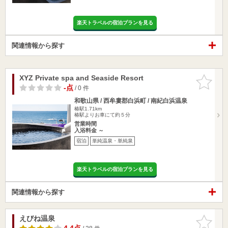
楽天トラベルの宿泊プランを見る
関連情報から探す
XYZ Private spa and Seaside Resort
お気に入
りに追加
-点
/ 0 件
和歌山県 / 西牟婁郡白浜町 / 南紀白浜温泉
椿駅1.71km
椿駅よりお車にて約５分
営業時間
入浴料金 ～
宿泊
単純温泉・単純泉
楽天トラベルの宿泊プランを見る
関連情報から探す
えびね温泉
お気に入
りに追加