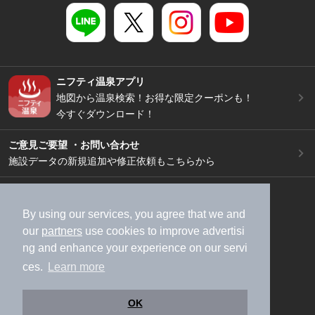
ニフティ温泉アプリ
地図から温泉検索！お得な限定クーポンも！
今すぐダウンロード！
ご意見ご要望 ・お問い合わせ
施設データの新規追加や修正依頼もこちらから
スマートフォン
/
PC
加盟店募集（資料請求）
広告出稿のご案内
By using our services, you agree that we and
our
partners
use cookies to improve advertisi
利用規約
ライフスタイルMEMBERS+規約
ng and enhance your experience on our servi
特定商取引法に基づく表記
ヘルプ
採用情報
ces.
Learn more
運営会社
個人情報保護ポリシー
©NIFTY Lifestyle Co., Ltd.
OK