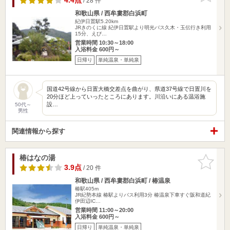
4.4点
/ 28 件
和歌山県 / 西牟婁郡白浜町
紀伊日置駅5.20km
JRきのくに線 紀伊日置駅より明光バス久木・玉伝行き利用
15分、えび…
営業時間 10:30～18:00
入浴料金 600円～
日帰り
単純温泉・単純泉
国道42号線から日置大橋交差点を曲がり、県道37号線で日置川を
20分ほど上っていったところにあります。川沿いにある温浴施
設…
50代～
男性
関連情報から探す
椿はなの湯
お気に入
りに追加
3.9点
/ 20 件
和歌山県 / 西牟婁郡白浜町 / 椿温泉
椿駅405m
JR紀勢本線 椿駅よりバス利用3分 椿温泉下車すぐ阪和道紀
伊田辺IC…
営業時間 11:00～20:00
入浴料金 600円～
日帰り
単純温泉・単純泉