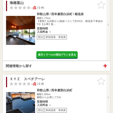
海椿葉山
お気に入
りに追加
-点
/ 0 件
和歌山県 / 西牟婁郡白浜町 / 椿温泉
椿駅1.71km
【電車】白浜駅から路線バスにて約20分、椿温泉下車徒歩
5分【お車】阪…
営業時間
入浴料金 ～
宿泊
単純温泉・単純泉
楽天トラベルの宿泊プランを見る
関連情報から探す
ＸＹＺ スペチアーレ
お気に入
りに追加
-点
/ 0 件
和歌山県 / 西牟婁郡白浜町
椿駅1.80km
椿駅からお車にて5分
営業時間
入浴料金 ～
宿泊
単純温泉・単純泉