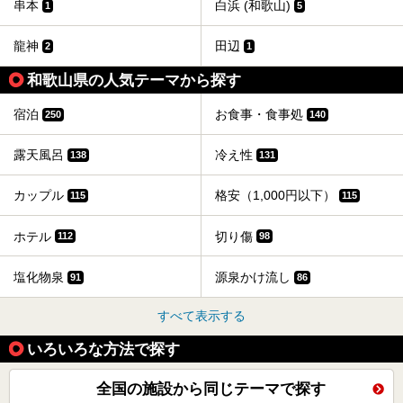
串本
白浜 (和歌山)
1
5
龍神
田辺
2
1
和歌山県の人気テーマから探す
宿泊
お食事・食事処
250
140
露天風呂
冷え性
138
131
カップル
格安（1,000円以下）
115
115
ホテル
切り傷
112
98
塩化物泉
源泉かけ流し
91
86
すべて表示する
いろいろな方法で探す
全国の施設から同じテーマで探す