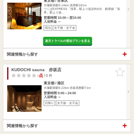
東京都 / 台東区
大塚駅前駅6.14km
浅草駅181m
つくばEXPRESS「浅草」駅より徒歩約4分、銀座線「浅
草」駅より徒…
営業時間 15:00～翌10:00
入浴料金 ～
宿泊
女子旅・女子会
楽天トラベルの宿泊プランを見る
関連情報から探す
KUDOCHI sauna 赤坂店
お気に入
りに追加
-点
/ 0 件
東京都 / 港区
大塚駅前駅6.22km
赤坂見附駅71m
営業時間 0:00～24:00
入浴料金 ～
日帰り
女子旅・女子会
関連情報から探す