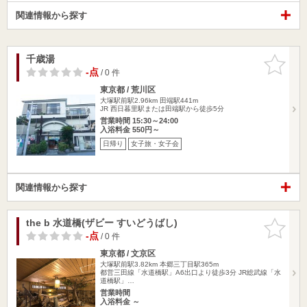
関連情報から探す
千歳湯
お気に入
りに追加
-点
/ 0 件
東京都 / 荒川区
大塚駅前駅2.96km
田端駅441m
JR 西日暮里駅または田端駅から徒歩5分
営業時間 15:30～24:00
入浴料金 550円～
日帰り
女子旅・女子会
関連情報から探す
the b 水道橋(ザビー すいどうばし)
お気に入
りに追加
-点
/ 0 件
東京都 / 文京区
大塚駅前駅3.82km
本郷三丁目駅365m
都営三田線「水道橋駅」A6出口より徒歩3分 JR総武線「水
道橋駅」…
営業時間
入浴料金 ～