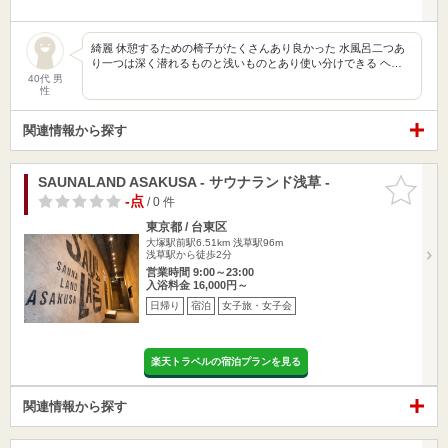
綺麗 休憩するための椅子がたくさんあり良かった 水風呂二つあ
り一つは深く潜れるものと浅いものとあり使い分けできる ヘ…
40代 男
性
関連情報から探す
SAUNALAND ASAKUSA - サウナランド浅草 -
お気に入
りに追加
-点
/ 0 件
東京都 / 台東区
大塚駅前駅6.51km
浅草駅96m
浅草駅から徒歩2分
営業時間 9:00～23:00
入浴料金 16,000円～
日帰り
宿泊
女子旅・女子会
楽天トラベルの宿泊プランを見る
関連情報から探す