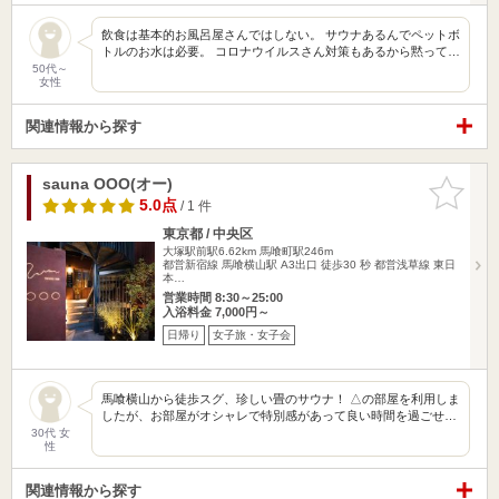
飲食は基本的お風呂屋さんではしない。 サウナあるんでペットボ
トルのお水は必要。 コロナウイルスさん対策もあるから黙って…
50代～
女性
関連情報から探す
sauna OOO(オー)
お気に入
りに追加
5.0点
/ 1 件
東京都 / 中央区
大塚駅前駅6.62km
馬喰町駅246m
都営新宿線 馬喰横山駅 A3出口 徒歩30 秒 都営浅草線 東日
本…
営業時間 8:30～25:00
入浴料金 7,000円～
日帰り
女子旅・女子会
馬喰横山から徒歩スグ、珍しい畳のサウナ！ △の部屋を利用しま
したが、お部屋がオシャレで特別感があって良い時間を過ごせ…
30代 女
性
関連情報から探す