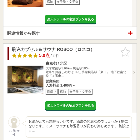
宿泊
女子旅・女子会
楽天トラベルの宿泊プランを見る
関連情報から探す
駒込カプセル＆サウナ ROSCO（ロスコ）
お気に入
りに追加
5.0点
/ 2 件
東京都 / 北区
大塚駅前駅1.96km
駒込駅185m
電車でお越しの方は JR山手線駒込駅「東口」 地下鉄南北
線「４番出…
営業時間
入浴料金 1,400円～
日帰り
宿泊
女子旅・女子会
楽天トラベルの宿泊プランを見る
お湯がとても気持ちいいです。温度の問題なのでしょうか？癖に
なります。ミストサウナも毎週香りが変わり楽しめます。 施設は
古…
30代 女
性