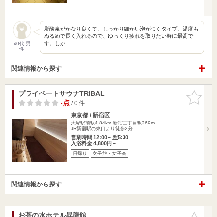
炭酸泉がかなり良くて、しっかり細かい泡がつくタイプ。温度も
ぬるめで長く入れるので、ゆっくり疲れを取りたい時に最高で
す。しか…
40代 男
性
関連情報から探す
プライベートサウナTRIBAL
お気に入
りに追加
-点
/ 0 件
東京都 / 新宿区
大塚駅前駅4.84km
新宿三丁目駅269m
JR新宿駅の東口より徒歩2分
営業時間 12:00～翌5:30
入浴料金 4,800円～
日帰り
女子旅・女子会
関連情報から探す
お茶の水ホテル昇龍館
お気に入