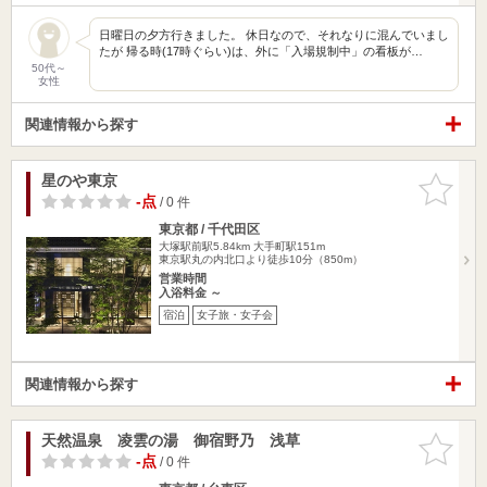
日曜日の夕方行きました。 休日なので、それなりに混んでいまし
たが 帰る時(17時ぐらい)は、外に「入場規制中」の看板が…
50代～
女性
関連情報から探す
星のや東京
お気に入
りに追加
-点
/ 0 件
東京都 / 千代田区
大塚駅前駅5.84km
大手町駅151m
東京駅丸の内北口より徒歩10分（850m）
営業時間
入浴料金 ～
宿泊
女子旅・女子会
関連情報から探す
天然温泉 凌雲の湯 御宿野乃 浅草
お気に入
りに追加
-点
/ 0 件