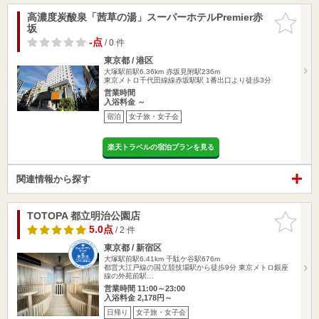
高濃度炭酸泉「茜草の湯」スーパーホテルPremier赤
お気に入
坂
りに追加
-点
/ 0 件
東京都 / 港区
大塚駅前駅6.36km
赤坂見附駅236m
東京メトロ千代田線線赤坂駅駅 1番出口より徒歩3分
営業時間
入浴料金 ～
宿泊
女子旅・女子会
楽天トラベルの宿泊プランを見る
関連情報から探す
TOTOPA 都立明治公園店
お気に入
りに追加
5.0点
/ 2 件
東京都 / 新宿区
大塚駅前駅6.41km
千駄ケ谷駅676m
都営大江戸線の国立競技場駅から徒歩9分 東京メトロ銀座
線の外苑前駅…
営業時間 11:00～23:00
入浴料金 2,178円～
日帰り
女子旅・女子会