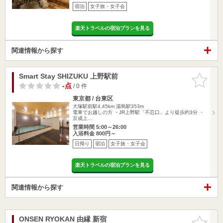
宿泊
女子旅・女子会
楽天トラベルの宿泊プランを見る
関連情報から探す
Smart Stay SHIZUKU 上野駅前
お気に入
りに追加
-点
/ 0 件
東京都 / 台東区
大塚駅前駅4.45km
湯島駅353m
電車でお越しの方 ・JR上野駅「不忍口」より徒歩約3分 ・
京成上…
営業時間 5:00～26:00
入浴料金 800円～
日帰り
宿泊
女子旅・女子会
楽天トラベルの宿泊プランを見る
関連情報から探す
ONSEN RYOKAN 由縁 新宿
お気に入