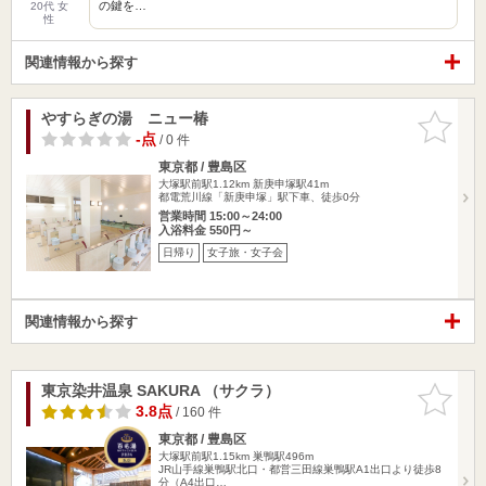
の鍵を…
20代 女
性
関連情報から探す
やすらぎの湯 ニュー椿
お気に入
りに追加
-点
/ 0 件
東京都 / 豊島区
大塚駅前駅1.12km
新庚申塚駅41m
都電荒川線「新庚申塚」駅下車、徒歩0分
営業時間 15:00～24:00
入浴料金 550円～
日帰り
女子旅・女子会
関連情報から探す
東京染井温泉 SAKURA （サクラ）
お気に入
りに追加
3.8点
/ 160 件
東京都 / 豊島区
大塚駅前駅1.15km
巣鴨駅496m
JR山手線巣鴨駅北口・都営三田線巣鴨駅A1出口より徒歩8
分（A4出口…