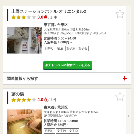
上野ステーションホテル オリエンタル2
お気に入
りに追加
3.0点
/ 1 件
東京都 / 台東区
大塚駅前駅4.80km
御徒町駅296m
JR上野駅より徒歩5分 JR御徒町駅より徒歩3分
営業時間 0:00～24:00
入浴料金 1,000円～
日帰り
宿泊
女子旅・女子会
楽天トラベルの宿泊プランを見る
関連情報から探す
藤の湯
お気に入
りに追加
4.0点
/ 1 件
東京都 / 荒川区
大塚駅前駅4.83km
荒川区役所前駅405m
JR 三河島駅から徒歩7分
営業時間 14:00～24:00
入浴料金 550円～
日帰り
女子旅・女子会