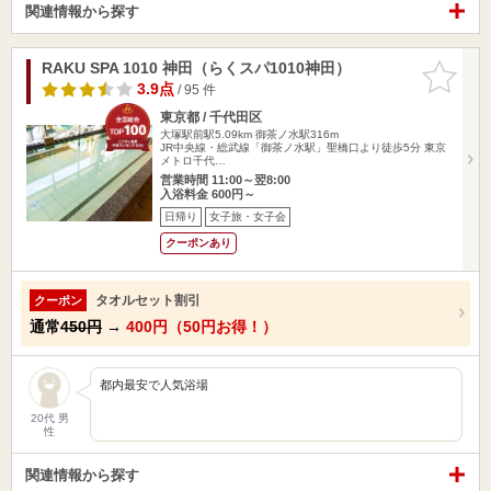
関連情報から探す
RAKU SPA 1010 神田（らくスパ1010神田）
お気に入
りに追加
3.9点
/ 95 件
東京都 / 千代田区
大塚駅前駅5.09km
御茶ノ水駅316m
JR中央線・総武線「御茶ノ水駅」聖橋口より徒歩5分 東京
メトロ千代…
営業時間 11:00～翌8:00
入浴料金 600円～
日帰り
女子旅・女子会
クーポンあり
タオルセット割引
クーポン
通常
450円
→
400円（50円お得！）
都内最安で人気浴場
20代 男
性
関連情報から探す