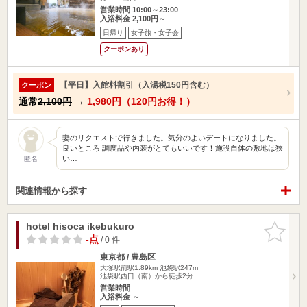
営業時間 10:00～23:00
入浴料金 2,100円～
日帰り
女子旅・女子会
クーポンあり
【平日】入館料割引（入湯税150円含む）
クーポン
通常
2,100円
→
1,980円（120円お得！）
妻のリクエストで行きました。気分のよいデートになりました。
良いところ 調度品や内装がとてもいいです！施設自体の敷地は狭
い…
匿名
関連情報から探す
hotel hisoca ikebukuro
お気に入
りに追加
-点
/ 0 件
東京都 / 豊島区
大塚駅前駅1.89km
池袋駅247m
池袋駅西口（南）から徒歩2分
営業時間
入浴料金 ～