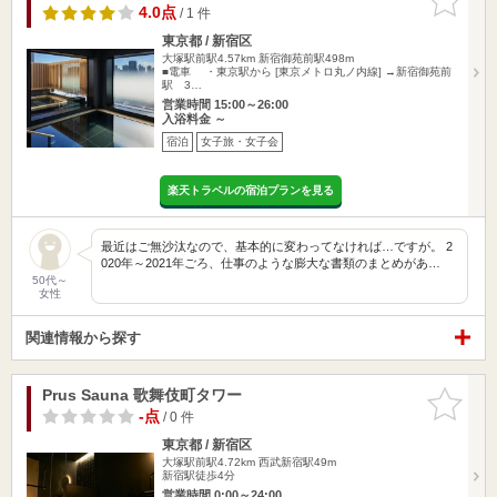
りに追加
4.0点
/ 1 件
東京都 / 新宿区
大塚駅前駅4.57km
新宿御苑前駅498m
■電車 ・東京駅から [東京メトロ丸ノ内線] →新宿御苑前
駅 3…
営業時間 15:00～26:00
入浴料金 ～
宿泊
女子旅・女子会
楽天トラベルの宿泊プランを見る
最近はご無沙汰なので、基本的に変わってなければ…ですが。 2
020年～2021年ごろ、仕事のような膨大な書類のまとめがあ…
50代～
女性
関連情報から探す
Prus Sauna 歌舞伎町タワー
お気に入
りに追加
-点
/ 0 件
東京都 / 新宿区
大塚駅前駅4.72km
西武新宿駅49m
新宿駅徒歩4分
営業時間 0:00～24:00