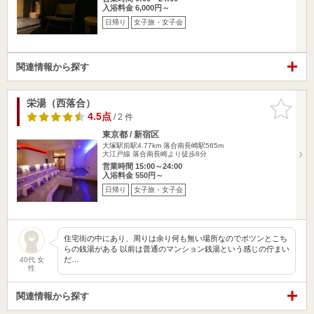
入浴料金 6,000円～
日帰り
女子旅・女子会
関連情報から探す
栄湯（西落合）
お気に入
りに追加
4.5点
/ 2 件
東京都 / 新宿区
大塚駅前駅4.77km
落合南長崎駅565m
大江戸線 落合南長崎より徒歩8分
営業時間 15:00～24:00
入浴料金 550円～
日帰り
女子旅・女子会
住宅街の中にあり、周りは余り何も無い場所なのでポツンとこち
らの銭湯がある 以前は普通のマンション銭湯という感じの佇まい
だ…
40代 女
性
関連情報から探す