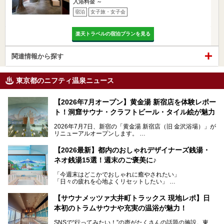
入浴料金 ～
宿泊
女子旅・女子会
楽天トラベルの宿泊プランを見る
関連情報から探す
東京都のニフティ温泉ニュース
【2026年7月オープン】黄金湯 新宿店を体験レポー
ト！洞窟サウナ・クラフトビール・タイル絵が魅力
2026年7月7日、新宿の「黄金湯 新宿店（旧 金沢浴場）」が
リニューアルオープンします。
レトロでノスタルジックなタイル絵はそのまま、昔からここ
【2026最新】都内のおしゃれデザイナーズ銭湯・
を知る地元の人にも、新しく足を運んでくれる人にも愛され
ネオ銭湯15選！週末のご褒美に♪
る、今の時代の"銭湯"として生まれ変わりました。洞窟のよ
うなユニークなサウナ、自家醸造のクラフトビールが飲める
「今週末はどこかでおしゃれに癒やされたい」
ビアバーなど、新しく登場したスポットも併せて紹介しま
「日々の疲れを心地よくリセットしたい」
す。充実した設備があるのに、基本の入浴料が銭湯価格の5
──そんなときにおすすめなのが、今、都内で大きなブーム
50円というのも嬉しすぎます！
となっている新しいスタイルの銭湯です。
【サウナメッツァ大井町トラックス 現地レポ】日
本初のトラムサウナや充実の温浴が魅力！
最近、SNSやメディアで「デザイナーズ銭湯」や「ネオ銭
湯」という言葉をよく耳にしませんか？
SNSで“行ってみたい！”の声がたくさんの話題の施設。東