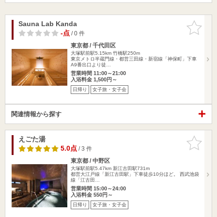
Sauna Lab Kanda
お気に入
りに追加
-点
/ 0 件
東京都 / 千代田区
大塚駅前駅5.15km
竹橋駅250m
東京メトロ半蔵門線・都営三田線・新宿線「神保町」下車
A9番出口より徒…
営業時間 11:00～21:00
入浴料金 1,500円～
日帰り
女子旅・女子会
関連情報から探す
えごた湯
お気に入
りに追加
5.0点
/ 3 件
東京都 / 中野区
大塚駅前駅5.47km
新江古田駅731m
都営大江戸線「新江古田駅」下車徒歩10分ほど。 西武池袋
線「江古田…
営業時間 15:00～24:00
入浴料金 550円～
日帰り
女子旅・女子会