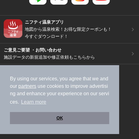
ニフティ温泉アプリ
地図から温泉検索！お得な限定クーポンも！
今すぐダウンロード！
ご意見ご要望 ・お問い合わせ
施設データの新規追加や修正依頼もこちらから
スマートフォン
/
PC
By using our services, you agree that we and
加盟店募集（資料請求）
広告出稿のご案内
our
partners
use cookies to improve advertisi
利用規約
ライフスタイルMEMBERS+規約
ng and enhance your experience on our servi
特定商取引法に基づく表記
ヘルプ
採用情報
ces.
Learn more
運営会社
個人情報保護ポリシー
©NIFTY Lifestyle Co., Ltd.
OK