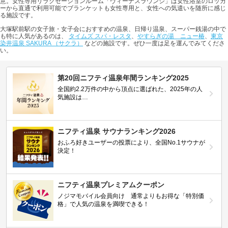
意。女性専用リラクセーションルーム「ヴィーナスラウンジ」は女性浴室のロッカ
ーから直通で利用可能でブランケットも女性専用と、女性への気遣いを随所に感じ
る施設です。
大塚駅前駅の女子旅・女子会におすすめの温泉、日帰り温泉、スーパー銭湯の中で
も特に人気があるのは、
タイムズ スパ・レスタ
、
やすらぎの湯 ニュー椿
、
東京
染井温泉 SAKURA （サクラ）
などの施設です。ぜひ一度は足を運んでみてくださ
い。
第20回ニフティ温泉年間ランキング2025
全国約2.2万件の中から頂点に選ばれた、2025年の人
気施設は…
ニフティ温泉 サウナランキング2026
おふろ好きユーザーの投票により、全国No.1サウナが
決定！
ニフティ温泉プレミアムクーポン
ノジマモバイル会員向け 通常よりもお得な「特別価
格」で人気の温泉を満喫できる！