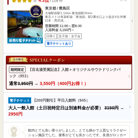
4.3点
/ 128 件
東京都 / 豊島区
大塚駅前駅1.10km
東池袋駅354m
東京メトロ有楽町線「東池袋」駅2番出口より徒歩3分JR東
日本・西武池…
営業時間 11:00～翌8:30
入浴料金 3,150円～
日帰り
女子旅・女子会
電子チケットあり
【百名湯受賞記念】入館＋オリジナルサウナドリンクパ
期間限定
ック（953）
通常
3,950円
→
3,550円（400円お得！）
【200円割引】平日入館料（945）
電子チケット
大人一般入館（土日祝特定日は別途料金が必要）
3150円
→
2950円
館内とても良い香りがしました。とても静かで上質なリラクゼー
ション施設でした。接客がとても良かったです。友達がロッカー