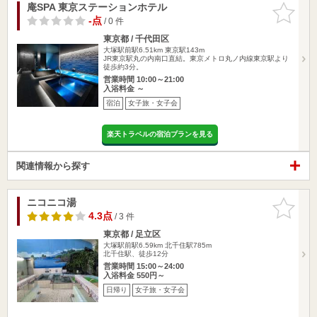
庵SPA 東京ステーションホテル
お気に入
りに追加
-点
/ 0 件
東京都 / 千代田区
大塚駅前駅6.51km
東京駅143m
JR東京駅丸の内南口直結。東京メトロ丸ノ内線東京駅より
徒歩約3分。
営業時間 10:00～21:00
入浴料金 ～
宿泊
女子旅・女子会
楽天トラベルの宿泊プランを見る
関連情報から探す
ニコニコ湯
お気に入
りに追加
4.3点
/ 3 件
東京都 / 足立区
大塚駅前駅6.59km
北千住駅785m
北千住駅、徒歩12分
営業時間 15:00～24:00
入浴料金 550円～
日帰り
女子旅・女子会