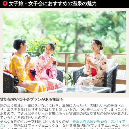
女子旅・女子会におすすめの温泉の魅力
貸切個室や女子会プランがある施設も
気の合う友達と一緒にスパなどに行き、温泉に入ったり、美味しいものを食べた
り、エステを受けたりするのはとても楽しいもの。つい盛り上がってしまうことも
あるので、できればそういった客層にあった雰囲気の施設や貸切の個室が用意され
ているところ選びたいものです。
そんな女性のグループ利用にピッタリなのが
「横浜天然温泉SPA EAS（スパ イア
ス）」
。館内にはフォトジェニックな「女性専用 貸切個室プレミアムルーム」を用