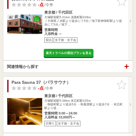
りに追加
-点
/ 0 件
東京都 / 千代田区
大塚駅前駅5.01km
淡路町駅428m
ＪＲ御茶ノ水駅より徒歩にて5分／地下鉄神保町駅より徒
歩にて5分／地下…
営業時間
入浴料金 ～
宿泊
女子旅・女子会
楽天トラベルの宿泊プランを見る
関連情報から探す
Para Sauna 37（パラサウナ）
お気に入
りに追加
-点
/ 0 件
東京都 / 千代田区
大塚駅前駅5.08km
末広町駅105m
・御徒町駅より徒歩5分 ・秋葉原駅より徒歩7分 ・末広町
駅より徒…
営業時間 0:00～24:00
入浴料金 33,000円～
日帰り
女子旅・女子会