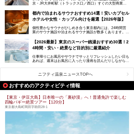
京・JR大井町駅（トラックス口／西口）すぐの大型商業施
本記事では、そもそもこれらがどんな銭湯なのか、その気に
設・大井町 トラックスに、2026年3月28日、「サウナメッ
なる違いを分かりやすく解説！さらに、都内で絶対に外せな
ツァ大井町トラックス」がニューオープン。施設の様子をレ
いおしゃれな名店15選を、おすすめの順番で一挙にご紹介
都内で泊まれるサウナおすすめ14選！安いカプセル
ポ―トします。
します。
ホテルや女性・カップル向けを厳選【2026年版】
個性豊かなサウナがひしめき合う東京都内には、24時間営
業のサウナ施設や泊まれるサウナ施設が数多くあります。
終電を逃した深夜の利用に限らず、時間を気にしないサウナ
を旅の目的とする「サ旅」や自分へのご褒美のための宿泊な
【2026最新】東京のスーパー銭湯おすすめ30選！2
ど、自分の好きなタイミングで好きなだけサ活ができるのが
4時間・安い・絶景など目的別に厳選紹介
魅力です。
仕事帰りにお風呂やサウナでサッとリフレッシュしたい日も
最近では、男性専用施設だけでなく、カップルや女性に嬉し
あれば、週末はお風呂に入ったり漫画を読んだりしながら一
い個室サウナも増えてきました。
日中ダラダラ過ごしたい日もあると思います。
この記事では、東京都内にある24時間営業のサウナの中か
また、終電を逃してしまい、「このまま朝までゆっくりでき
ら、特におすすめしたい施設14選をご紹介します。
ニフティ温泉ニュースTOPへ
る場所があれば」と探した経験がある人も多いのではないで
宿泊可能な施設もピックアップしているので、ぜひチェック
しょうか。
してみてください。
おすすめのアクティビティ情報
そこで本記事では、東京でおすすめのスーパー銭湯を、目的
別に厳選した30施設からご紹介します。
【東京・伊豆大島】日本唯一の「裏砂漠」へ！普通免許で楽しむ
24時間営業で宿泊できる施設や、1,000円以下で楽しめる安
四輪バギー絶景ツアー【120分】
い施設、デートや休日レジャーにもぴったりなエンタメ要素
が充実した施設など、利用のシーンに合わせて参考にしてく
東京都大島町岡田字助田28-1
ださい。