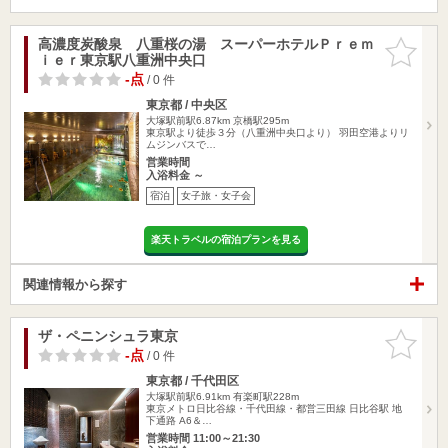
高濃度炭酸泉 八重桜の湯 スーパーホテルＰｒｅｍ
お気に入
ｉｅｒ東京駅八重洲中央口
りに追加
-点
/ 0 件
東京都 / 中央区
大塚駅前駅6.87km
京橋駅295m
東京駅より徒歩３分（八重洲中央口より） 羽田空港よりリ
ムジンバスで…
営業時間
入浴料金 ～
宿泊
女子旅・女子会
楽天トラベルの宿泊プランを見る
関連情報から探す
ザ・ペニンシュラ東京
お気に入
りに追加
-点
/ 0 件
東京都 / 千代田区
大塚駅前駅6.91km
有楽町駅228m
東京メトロ日比谷線・千代田線・都営三田線 日比谷駅 地
下通路 A6＆…
営業時間 11:00～21:30