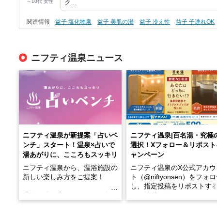
～10代 女性
ク…
関連情報
益子 塩化物泉
益子 美肌の湯
益子 冷え性
益子 子連れOK
ニフティ温泉ニュース
ニフティ温泉が新提案「占いベ
ニフティ温泉|百名湯・究極
ンチ」スタート！温泉×占いで
選択！Xフォロー＆リポスト
湯あがりに、こころもスッキリ
ャンペーン
ニフティ温泉から、温浴施設の
ニフティ温泉のX公式アカウ
新しい楽しみ方をご提案！
ト（@niftyonsen）をフォ
し、指定投稿をリポストす
温泉で体を癒したあとに、占い
と、抽選で各回26（ふろ）
でこころもスッキリ──そんな
様（合計260名様）に選べる
新体験が楽しめる「占いベン
GIFT500円分をプレゼント