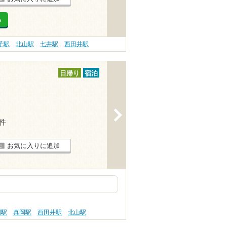
る
子駅
北山駅
七井駅
西田井駅
日帰り
宿泊
>
5件
お気に入りに追加
岡駅
真岡駅
西田井駅
北山駅