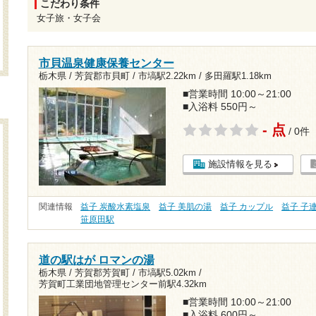
こだわり条件
女子旅・女子会
市貝温泉健康保養センター
栃木県 / 芳賀郡市貝町 /
市塙駅2.22km
/
多田羅駅1.18km
■営業時間 10:00～21:00
■入浴料 550円～
- 点
/ 0件
施設情報を見る
関連情報
益子 炭酸水素塩泉
益子 美肌の湯
益子 カップル
益子 子
笹原田駅
道の駅はが ロマンの湯
栃木県 / 芳賀郡芳賀町 /
市塙駅5.02km
/
芳賀町工業団地管理センター前駅4.32km
■営業時間 10:00～21:00
■入浴料 600円～