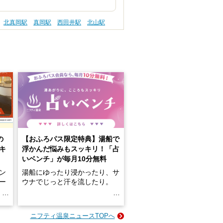
北真岡駅
真岡駅
西田井駅
北山駅
の
【おふろパス限定特典】湯船で
キ
浮かんだ悩みもスッキリ！「占
いベンチ」が毎月10分無料
ン
湯船にゆったり浸かったり、サ
ロー
ウナでじっと汗を流したり。
る
名
e-
ニフティ温泉ニュースTOPへ
い
そんな「一人でぼんやり過ごす