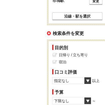
市塙駅
変更
沿線・駅を選択
検索条件を変更
目的別
日帰り / 立ち寄り
宿泊
口コミ評価
指定なし
以上
予算
下限なし
～