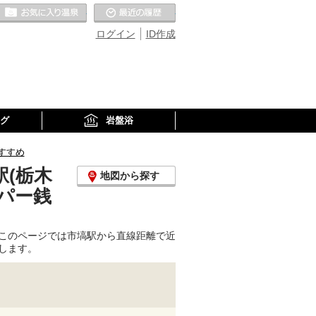
お気に入りの温泉
最近の履歴
ログイン
ID作成
グ
岩盤浴
すすめ
(栃木
地図から探す
パー銭
このページでは市塙駅から直線距離で近
します。