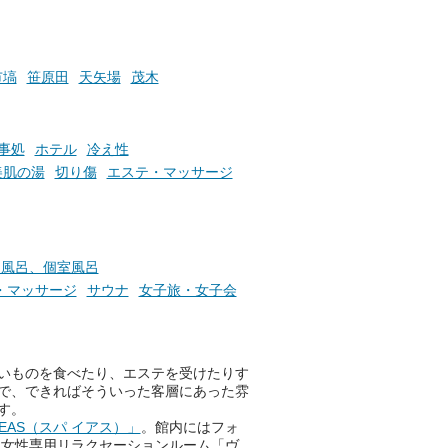
時間」、ふだん後回しにしてい
た「これからのこと」や「ちょ
っとした悩み」が、頭に浮かん
でくることはありませんか？
市塙
笹原田
天矢場
茂木
お風呂でリラックスしているか
事処
ホテル
冷え性
らこそ向き合える、大切な自分
美肌の湯
切り傷
エステ・マッサージ
の本音。
そんな心のつぶやきを、湯あが
りの温まった心のまま相談でき
たら素敵ですよね。
切風呂、個室風呂
・マッサージ
サウナ
女子旅・女子会
ニフティ温泉の「占いベンチ」
は、そんなあなたの心のつぶや
いものを食べたり、エステを受けたりす
きをプロの占い師に相談するこ
で、できればそういった客層にあった雰
とができるサービスです。
す。
EAS（スパ イアス）」
。館内にはフォ
。女性専用リラクセーションルーム「ヴ