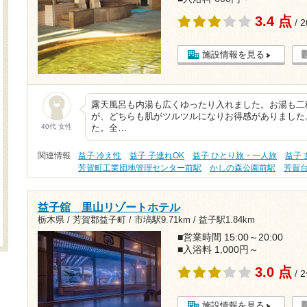
3.4 点
/ 
施設情報を見る
露天風呂も内湯も広くゆったり入れました。お湯も二
が、どちらも肌がツルツルになりお得感がありました
40代 女性
た。全…
関連情報
益子 冷え性
益子 子連れOK
益子 ひとり旅・一人旅
益子
芳賀町工業団地管理センター前駅
かしの森公園前駅
芳賀
益子舘 里山リゾートホテル
栃木県 / 芳賀郡益子町 /
市塙駅9.71km
/
益子駅1.84km
■営業時間 15:00～20:00
■入浴料 1,000円～
3.0 点
/ 
施設情報を見る