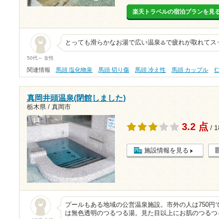
楽天トラベルの宿泊プランを見
とっても滑らかなお湯で広い温泉♨️で疲れが取れてスッキ
50代～ 女性
関連情報
馬頭 塩化物泉
馬頭 切り傷
馬頭 冷え性
馬頭 カップル
真岡井頭温泉(閉館しました)
栃木県 / 真岡市
3.2 点
/ 
施設情報を見る
プールもある地域の公営温泉施設。市外の人は750円
は無色透明のつるつる湯。見た目以上にお肌のつるつ