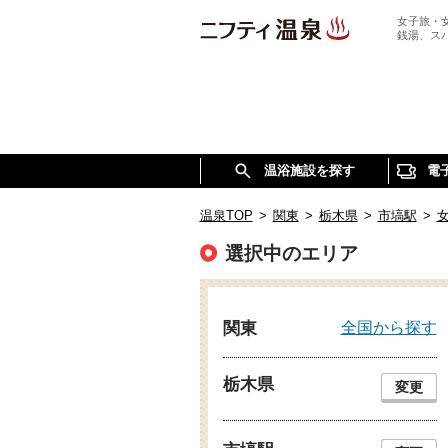
女子旅・
銭湯、ス
温浴施設を探す
電
温泉TOP
>
関東
>
栃木県
>
市塙駅
>
選択中のエリア
全国から探す
関東
栃木県
変更