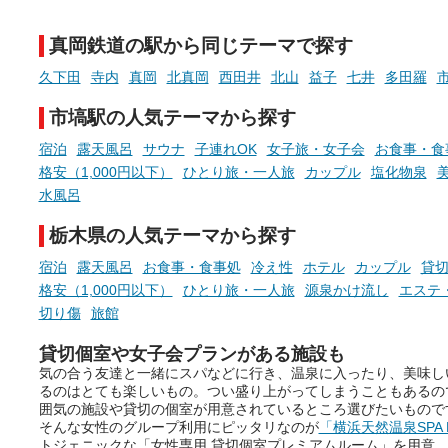
チ」を展開中♨
たします。
真岡鉄道の駅から同じテーマで探す
手相やタロットなど気軽に楽し
める占いで、“ととのう”おふろ
久下田
寺内
真岡
北真岡
西田井
北山
益子
七井
多田羅
時間を、もっと特別に。
市塙駅の人気テーマから探す
宿泊
露天風呂
サウナ
子連れOK
女子旅・女子会
お食事・食
格安（1,000円以下）
ひとり旅・一人旅
カップル
塩化物泉
水風呂
栃木県の人気テーマから探す
宿泊
露天風呂
お食事・食事処
冷え性
ホテル
カップル
貸
格安（1,000円以下）
ひとり旅・一人旅
源泉かけ流し
エステ
切り傷
旅館
貸切個室や女子会プランがある施設も
気の合う友達と一緒にスパなどに行き、温泉に入ったり、美味し
るのはとても楽しいもの。つい盛り上がってしまうこともあるの
囲気の施設や貸切の個室が用意されているところ選びたいもので
そんな女性のグループ利用にピッタリなのが
「横浜天然温泉SPA 
トジェニックな「女性専用 貸切個室プレミアムルーム」を用意