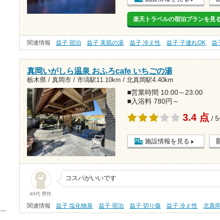
楽天トラベルの宿泊プランを見
関連情報
益子 宿泊
益子 美肌の湯
益子 冷え性
益子 子連れOK
益
真岡いがしら温泉 おふろcafe いちごの湯
栃木県 / 真岡市 /
市塙駅11.10km
/
北真岡駅4.40km
■営業時間 10:00～23:00
■入浴料 780円～
3.4 点
/ 
施設情報を見る
コスパがいいです
40代 男性
関連情報
益子 塩化物泉
益子 宿泊
益子 切り傷
益子 冷え性
北真