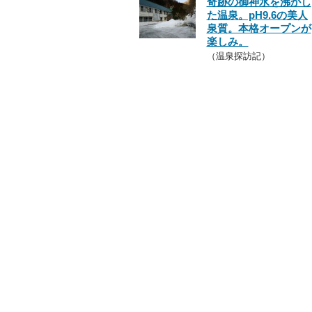
奇跡の御神水を沸かし
た温泉。pH9.6の美人
泉質。本格オープンが
楽しみ。
（温泉探訪記）