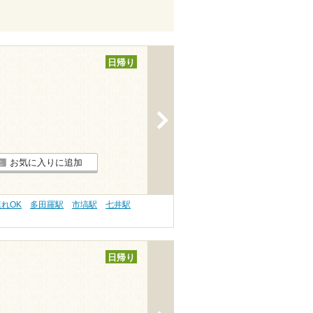
日帰り
>
お気に入りに追加
連れOK
多田羅駅
市塙駅
七井駅
日帰り