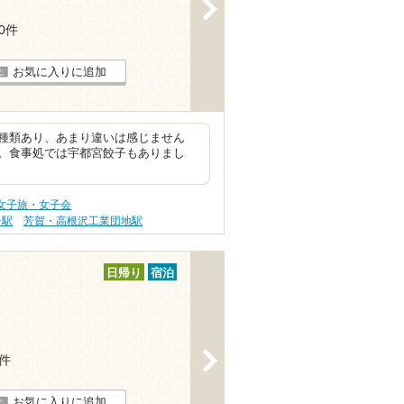
>
20件
お気に入りに追加
種類あり、あまり違いは感じません
。食事処では宇都宮餃子もありまし
 女子旅・女子会
台駅
芳賀・高根沢工業団地駅
日帰り
宿泊
>
2件
お気に入りに追加