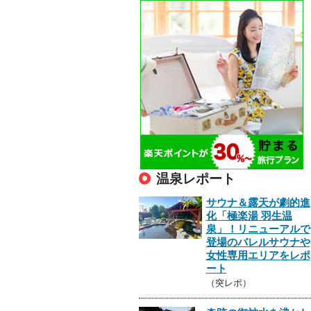
温泉レポート
サウナ＆露天が劇的進
化「極楽湯 羽生温
泉」！リニューアルで
登場のバレルサウナや
女性専用エリアをレポ
ート
（突レポ）