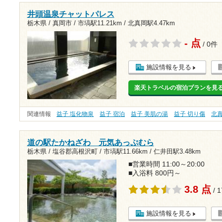
井頭温泉チャットパレス
栃木県 / 真岡市 /
市塙駅11.21km
/
北真岡駅4.47km
- 点
/ 0件
施設情報を見る
楽天トラベルの宿泊プランを見
関連情報
益子 塩化物泉
益子 宿泊
益子 美肌の湯
益子 切り傷
北
道の駅たかねざわ 元気あっぷむら
栃木県 / 塩谷郡高根沢町 /
市塙駅11.66km
/
仁井田駅3.48km
■営業時間 11:00～20:00
■入浴料 800円～
3.8 点
/ 
施設情報を見る