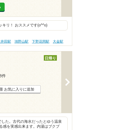
る
リ！ おススメです(o^^o)
仁井田駅
鴻野山駅
下野花岡駅
大金駅
日帰り
18件
>
お気に入りに追加
でした。古代の海水だったとゆう温泉
る感を実感出来ます。内湯はブクブ