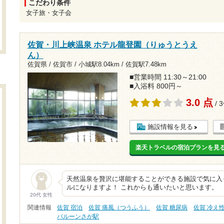
こだわり条件
女子旅・女子会
佐賀・川上峡温泉 ホテル龍登園（りゅうとうえ
ん）
佐賀県 / 佐賀市 /
小城駅8.04km
/
佐賀駅7.48km
■営業時間 11:30～21:00
■入浴料 800円～
3.0 点
/ 
施設情報を見る
楽天トラベルの宿泊プランを見
天然温泉を贅沢に堪能することができる施設で気に入
ルになりますよ！ これからも通いたいと思います。
20代 女性
関連情報
佐賀 宿泊
佐賀 痛風（つうふう）
佐賀 糖尿病
佐賀 冷え
バルーンさが駅