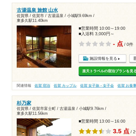
古湯温泉 旅館 山水
佐賀県 / 佐賀市 / 古湯温泉 /
小城駅9.69km
/
東多久駅11.40km
■営業時間 10:00～19:00
■入浴料 3,000円～
- 点
/ 0件
施設情報を見る
楽天トラベルの宿泊プランを見
関連情報
佐賀 宿泊
佐賀 カップル
佐賀 女子旅・女子会
佐賀 お食
杉乃家
佐賀県 / 佐賀市富士町 / 古湯温泉 /
小城駅9.76km
/
東多久駅11.56km
■営業時間 13:00～16:00
3.5 点
/ 