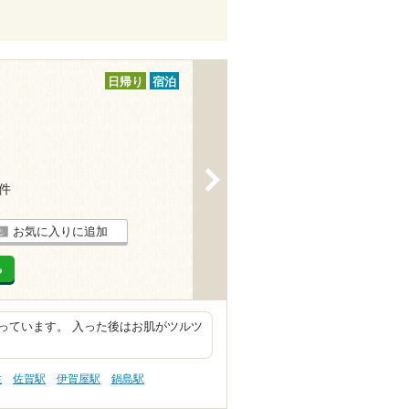
日帰り
宿泊
>
3件
お気に入りに追加
る
っています。 入った後はお肌がツルツ
性
佐賀駅
伊賀屋駅
鍋島駅