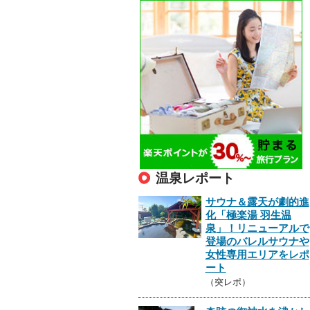
温泉レポート
サウナ＆露天が劇的進
化「極楽湯 羽生温
泉」！リニューアルで
登場のバレルサウナや
女性専用エリアをレポ
ート
（突レポ）