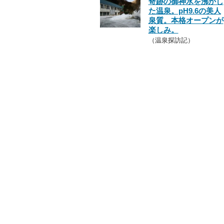
奇跡の御神水を沸かし
た温泉。pH9.6の美人
泉質。本格オープンが
楽しみ。
（温泉探訪記）