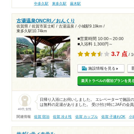
中多久駅
東多久駅
厳木駅
古湯温泉ONCRI／おんくり
佐賀県 / 佐賀市富士町 / 古湯温泉 /
小城駅9.19km
/
東多久駅10.74km
■営業時間 10:00～20:00
■入浴料 1,300円～
3.7 点
/ 
施設情報を見る
楽天トラベルの宿泊プランを見
日帰り入浴にお伺いしました。 エレベーターで施設
は無料の足湯がありました。 受け付け時にJAFの会員
40代 女性
関連情報
佐賀 宿泊
佐賀 冷え性
佐賀 カップル
佐賀 子連れOK
小
サガシティホテル