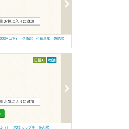
>
お気に入りに追加
000円以下）
佐賀駅
伊賀屋駅
鍋島駅
日帰り
宿泊
>
お気に入りに追加
る
うふう）
武雄 カップル
多久駅