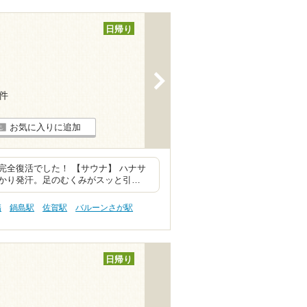
日帰り
>
3件
お気に入りに追加
全復活でした！ 【サウナ】 ハナサ
かり発汗。足のむくみがスッと引…
傷
鍋島駅
佐賀駅
バルーンさが駅
日帰り