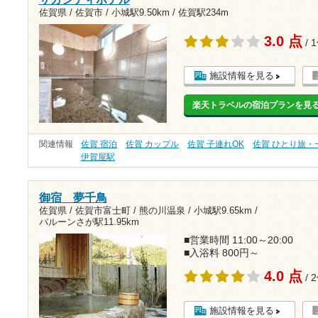
佐賀県 / 佐賀市 /
小城駅9.50km
/
佐賀駅234m
3.0 点
/ 
施設情報を見る
楽天トラベルの宿泊プランを見
関連情報
佐賀 宿泊
佐賀 カップル
佐賀 子連れOK
佐賀 ひとり旅・
伊賀屋駅
御宿 夢千鳥
佐賀県 / 佐賀市富士町 / 熊の川温泉 /
小城駅9.65km
/
バルーンさが駅11.95km
■営業時間 11:00～20:00
■入浴料 800円～
4.0 点
/ 
施設情報を見る