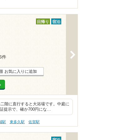
日帰り
宿泊
>
16件
お気に入りに追加
る
の二階に直行すると大浴場です。中庭に
証提示で、確か700円にな…
城駅
東多久駅
佐賀駅