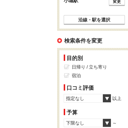
小城駅
変更
沿線・駅を選択
検索条件を変更
目的別
日帰り / 立ち寄り
宿泊
口コミ評価
指定なし
以上
予算
下限なし
～