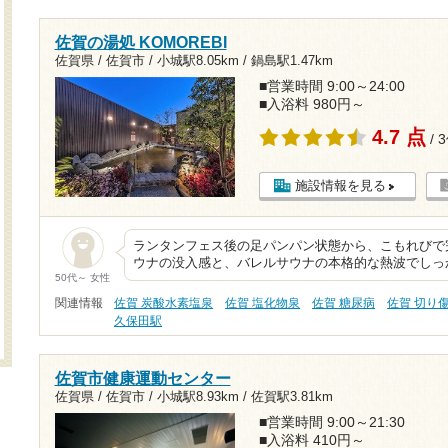
佐賀の湯処 KOMOREBI
佐賀県 / 佐賀市 /
小城駅8.05km
/
鍋島駅1.47km
■営業時間 9:00～24:00
■入浴料 980円～
4.7 点
/ 
施設情報を見る
ランタンフェス後の足パンパン状態から、こもれびで完
ウナの没入感と、バレルサウナの本格的な熱波でしっ
50代～ 女性
関連情報
佐賀 炭酸水素塩泉
佐賀 塩化物泉
佐賀 糖尿病
佐賀 切り
久保田駅
佐賀市健康運動センター
佐賀県 / 佐賀市 /
小城駅8.93km
/
佐賀駅3.81km
■営業時間 9:00～21:30
■入浴料 410円～