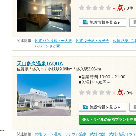
- 点
/ 0件
施設情報を見る
関連情報
佐賀 ひとり旅・一人旅
佐賀 女子旅・女子会
佐賀 格安（1,
バルーンさが駅
天山多久温泉TAQUA
佐賀県 / 多久市 /
小城駅9.09km
/
多久駅2.03km
■営業時間 10:00～21:00
■入浴料 700円～
- 点
/ 0件
施設情報を見る
楽天トラベルの宿泊プランを見
関連情報
武雄 ラドン温泉、ラジウム温泉
武雄 宿泊
武雄 痛風（つ