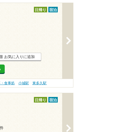
日帰り
宿泊
>
お気に入りに追加
る
事・食事処
小城駅
東多久駅
日帰り
宿泊
>
2件