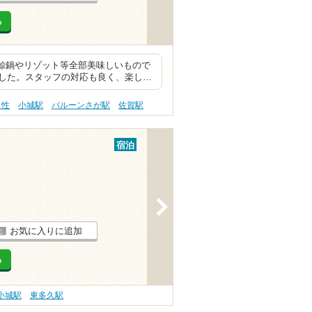
る
い鯨鍋やリゾット等全部美味しいもので
した。スタッフの対応も良く、楽し…
え性
小城駅
バルーンさが駅
佐賀駅
宿泊
>
お気に入りに追加
る
小城駅
東多久駅