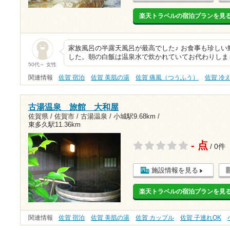
楽天トラベルの宿泊プランを見
家族風呂の半露天風呂が最高でした♪ お食事も珍し
した。朝の白飯は温泉水で炊かれていてお代わりしま
50代～ 女性
関連情報
佐賀 宿泊
佐賀 美肌の湯
佐賀 痛風（つうふう）
佐賀 冷
古湯温泉 旅館 大和屋
佐賀県 / 佐賀市 / 古湯温泉 /
小城駅9.68km
/
東多久駅11.36km
- 点
/ 0件
施設情報を見る
楽天トラベルの宿泊プランを見
関連情報
佐賀 宿泊
佐賀 美肌の湯
佐賀 カップル
佐賀 子連れOK