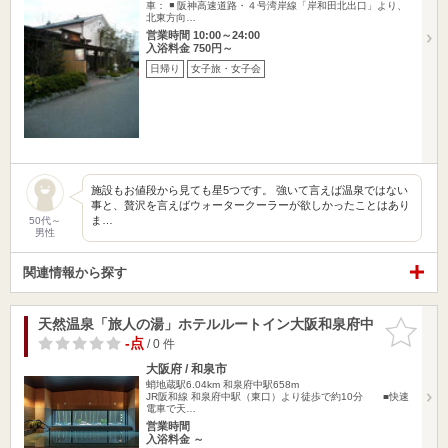
車： ◾️ 阪神高速道路・４号湾岸線「岸和田北出口」より、
北東方向…
営業時間 10:00～24:00
入浴料金 750円～
日帰り
女子旅・女子会
施設もお値段から見ても星5つです。 強いて言えば温泉ではない
事と、贅沢を言えばウォータークーラーが欲しかったことはあり
ま…
50代～
男性
関連情報から探す
天然温泉「旅人の湯」ホテルルートイン大阪和泉府中
お気に入
りに追加
-点
/ 0 件
大阪府 / 和泉市
蛸地蔵駅6.04km
和泉府中駅658m
JR阪和線 和泉府中駅（東口）より徒歩で約10分 ■快速
電車で天…
営業時間
入浴料金 ～