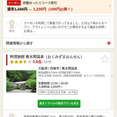
岩盤ゆったりコース割引
クーポン
通常
1,330円
→
1,230円（100円お得！）
クーポンを利用して家族で行ってきました。土日は７時からオー
プン。アウトレットに近いのでそこが開店するまで施設を利用！
お湯は…
匿名
関連情報から探す
料理旅館 奥水間温泉（おくみずまおんせん）
お気に入
りに追加
3.9点
/ 23 件
大阪府 / 貝塚市 / 奥水間温泉
蛸地蔵駅9.53km
水間観音駅3.54km
JR天王寺駅 -約40分 -JR阪和線熊取駅 -タクシーで約20分
（…
営業時間 11:00～20:00
入浴料金 1,000円～
日帰り
宿泊
女子旅・女子会
楽天トラベルの宿泊プランを見る
阪和自動車の貝塚IC.から、車で約10分。和泉葛城山麓の谷間に