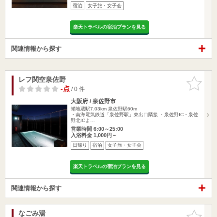
宿泊
女子旅・女子会
楽天トラベルの宿泊プランを見る
関連情報から探す
レフ関空泉佐野
お気に入
りに追加
-点
/ 0 件
大阪府 / 泉佐野市
蛸地蔵駅7.03km
泉佐野駅60m
・南海電気鉄道「泉佐野駅」東出口隣接 ・泉佐野IC・泉佐
野北ICよ…
営業時間 6:00～25:00
入浴料金 1,000円～
日帰り
宿泊
女子旅・女子会
楽天トラベルの宿泊プランを見る
関連情報から探す
なごみ湯
お気に入