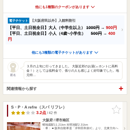
他にも1種類のクーポンがあります
【大阪府民以外】入館料割引
電子チケット
【平日、土日祝全日】大人（中学生以上）
1000円
→
900円
【平日、土日祝全日】小人（4歳~小学生）
500円
→
400
円
他にも3種類の電子チケットがあります
３月の上旬に行ってきました。 大阪近郊のお湯(←ホントに高料
金！）としては低料金で、係りの人も感じよく好印象でした。地
元特…
匿名
関連情報から探す
S・P・A refre（スパ リフレ）
お気に入
りに追加
3.2点
/ 42 件
大阪府 / 堺市南区
蛸地蔵駅11.21km
光明池駅2.31km
・車： ■ 阪和自動車道「岸和田和泉IC」より、北東方向へ