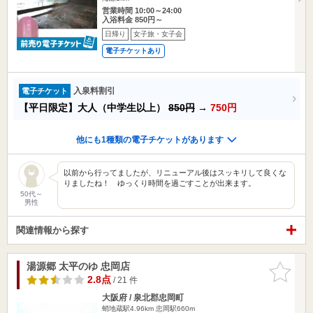
営業時間 10:00～24:00
入浴料金 850円～
日帰り
女子旅・女子会
電子チケットあり
入泉料割引
電子チケット
【平日限定】大人（中学生以上）
850円
→
750円
他にも1種類の電子チケットがあります
以前から行ってましたが、リニューアル後はスッキリして良くな
りましたね！ ゆっくり時間を過ごすことが出来ます。
50代～
男性
関連情報から探す
湯源郷 太平のゆ 忠岡店
お気に入
りに追加
2.8点
/ 21 件
大阪府 / 泉北郡忠岡町
蛸地蔵駅4.96km
忠岡駅660m