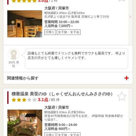
5.0点
/ 1 件
大阪府 / 貝塚市
蛸地蔵駅2.95km
石才駅349m
石才駅より徒歩7分 阪和道 貝塚ICより車で10分
営業時間 10:00～22:00
入浴料金 7,500円～
日帰り
女子旅・女子会
設備もとても綺麗でドリンクも無料でサウナも最高です。 何より
店主の方がとても優しくイケメンです。
30代 男
性
関連情報から探す
積善温泉 美笹のゆ（しゃくぜんおんせんみささのゆ）
お気に入
りに追加
3.1点
/ 85 件
大阪府 / 貝塚市
蛸地蔵駅3.03km
石才駅388m
府道40号積善橋北の信号を右折。 JR阪和線 和泉橋本駅か
ら徒歩7…
営業時間 9:00～24:00
入浴料金 800円～
日帰り
女子旅・女子会