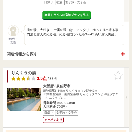
日帰り
宿泊
女子旅・女子会
楽天トラベルの宿泊プランを見る
滝の湯、大好き！ 一番の理由は、マッタリ、ゆっくり出来る事。
内湯と露天のぬる湯、ぬる湯に比べたら3～4℃高い露天風呂。 …
50代～
女性
関連情報から探す
りんくうの湯
お気に入
りに追加
3.5点
/ 33 件
大阪府 / 泉佐野市
蛸地蔵駅8.84km
りんくうタウン駅649m
JR関西空港線・南海空港線 りんくうタウンより徒歩すぐ
（りんくうプレ…
営業時間 9:00～24:00
入浴料金 700円～
日帰り
女子旅・女子会
クーポンあり