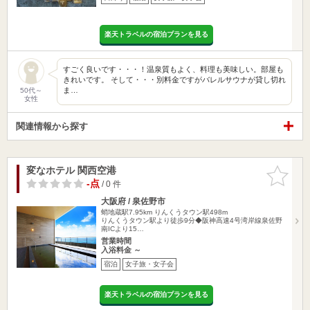
楽天トラベルの宿泊プランを見る
すごく良いです・・・！温泉質もよく、料理も美味しい。部屋も
きれいです。 そして・・・別料金ですがバレルサウナが貸し切れ
ま…
50代～
女性
関連情報から探す
変なホテル 関西空港
お気に入
りに追加
-点
/ 0 件
大阪府 / 泉佐野市
蛸地蔵駅7.95km
りんくうタウン駅498m
りんくうタウン駅より徒歩9分◆阪神高速4号湾岸線泉佐野
南ICより15…
営業時間
入浴料金 ～
宿泊
女子旅・女子会
楽天トラベルの宿泊プランを見る