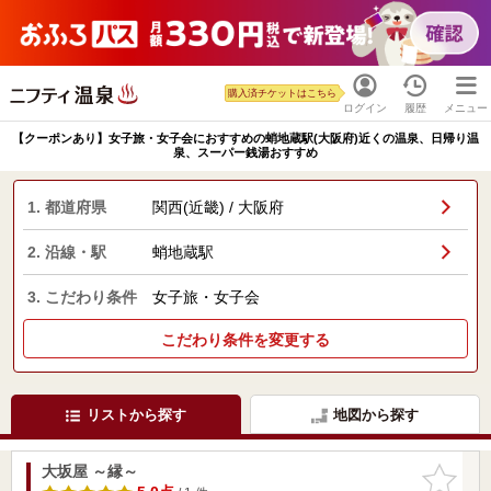
購入済チケットはこちら
ログイン
履歴
メニュー
【クーポンあり】女子旅・女子会におすすめの蛸地蔵駅(大阪府)近くの温泉、日帰り温
泉、スーパー銭湯おすすめ
1. 都道府県
関西(近畿) / 大阪府
2. 沿線・駅
蛸地蔵駅
3. こだわり条件
女子旅・女子会
こだわり条件を変更する
リストから探す
地図から探す
大坂屋 ～縁～
お気に入
りに追加