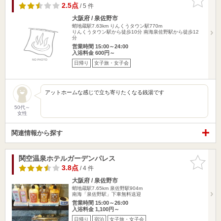
りに追加
2.5点
/ 5 件
大阪府 / 泉佐野市
蛸地蔵駅7.63km
りんくうタウン駅770m
りんくうタウン駅から徒歩10分 南海泉佐野駅から徒歩12
分
営業時間 15:00～24:00
入浴料金 600円～
日帰り
女子旅・女子会
アットホームな感じで立ち寄りたくなる銭湯です
50代～
女性
関連情報から探す
関空温泉ホテルガーデンパレス
お気に入
りに追加
3.8点
/ 4 件
大阪府 / 泉佐野市
蛸地蔵駅7.65km
泉佐野駅904m
南海「泉佐野駅」下車無料送迎
営業時間 15:00～26:00
入浴料金 1,100円～
日帰り
宿泊
女子旅・女子会