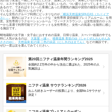
気の合う友達と一緒にスパなどに行き、温泉に入ったり、美味しいものを食べた
り、エステを受けたりするのはとても楽しいもの。つい盛り上がってしまうことも
あるので、できればそういった客層にあった雰囲気の施設や貸切の個室が用意され
ているところ選びたいものです。
そんな女性のグループ利用にピッタリなのが
「横浜天然温泉SPA EAS（スパ イア
ス）」
。館内にはフォトジェニックな「女性専用 貸切個室プレミアムルーム」を用
意。女性専用リラクセーションルーム「ヴィーナスラウンジ」は女性浴室のロッカ
ーから直通で利用可能でブランケットも女性専用と、女性への気遣いを随所に感じ
る施設です。
蛸地蔵駅の女子旅・女子会におすすめの温泉、日帰り温泉、スーパー銭湯の中でも
特に人気があるのは、
大坂屋 ～縁～
、
積善温泉 美笹のゆ（しゃくぜんおんせんみ
ささのゆ）
、
天然温泉 虹の湯 二色の浜店（にしきのはまてん）
などの施設です。
ぜひ一度は足を運んでみてください。
第20回ニフティ温泉年間ランキング2025
全国約2.2万件の中から頂点に選ばれた、2025年の人
気施設は…
ニフティ温泉 サウナランキング2026
おふろ好きユーザーの投票により、全国No.1サウナが
決定！
ニフティ温泉プレミアムクーポン