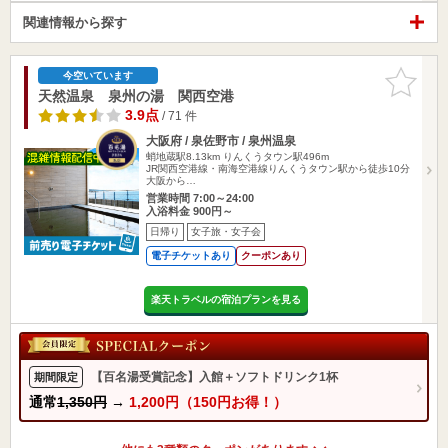
関連情報から探す
お気に入
今空いています
りに追加
天然温泉 泉州の湯 関西空港
3.9点
/ 71 件
大阪府 / 泉佐野市 / 泉州温泉
蛸地蔵駅8.13km
りんくうタウン駅496m
JR関西空港線・南海空港線りんくうタウン駅から徒歩10分
大阪から…
営業時間 7:00～24:00
入浴料金 900円～
日帰り
女子旅・女子会
電子チケットあり
クーポンあり
楽天トラベルの宿泊プランを見る
【百名湯受賞記念】入館＋ソフトドリンク1杯
期間限定
通常
1,350円
→
1,200円（150円お得！）