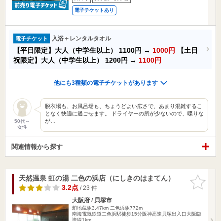
電子チケットあり
入浴＋レンタルタオル
電子チケット
【平日限定】大人（中学生以上）
1100円
→
1000円
【土日
祝限定】大人（中学生以上）
1200円
→
1100円
他にも3種類の電子チケットがあります
脱衣場も、お風呂場も、ちょうどよい広さで、あまり混雑するこ
となく快適に過ごせます。 ドライヤーの所が少ないので、喋りな
が…
50代～
女性
関連情報から探す
天然温泉 虹の湯 二色の浜店（にしきのはまてん）
お気に入
りに追加
3.2点
/ 23 件
大阪府 / 貝塚市
蛸地蔵駅3.47km
二色浜駅772m
南海電気鉄道二色浜駅徒歩15分阪神高速貝塚出入口大阪臨
海線1km