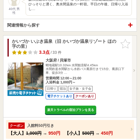
ひっそりと湧く、奥水間温泉の一軒宿。平日の午後、日帰り入浴
し…
40代 男
性
関連情報から探す
かいづか いぶき温泉（旧 かいづか温泉リゾート ほの
お気に入
字の里）
りに追加
3.3点
/ 33 件
大阪府 / 貝塚市
蛸地蔵駅10.32km
水間観音駅4.45km
水間鉄道水間駅から水鉄バス蕎原行きで15分、蕎原口下
車、徒歩3分 …
営業時間 12:00～21:00
入浴料金 1,000円～
日帰り
宿泊
女子旅・女子会
電子チケットあり
クーポンあり
楽天トラベルの宿泊プランを見る
入館料50円引き
クーポン
【大人】
1,000円
→
950円
【小人】
500円
→
450円