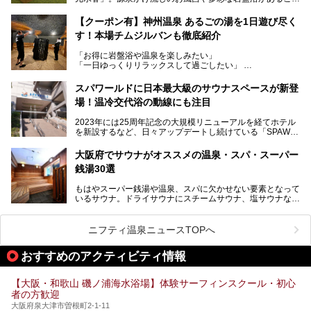
で人気の施設ですが、リニューアルを経てこれまで以上
トを徹底取材してきました。
に“一日中くつろげる場所”としてパワーアップしています。
サウナー注目の3種のサウナや160cmの深水風呂、没入感の
【クーポン有】神州温泉 あるごの湯を1日遊び尽く
高い岩盤浴エリア、日本最大の台数を誇る最新AIフィットネ
す！本場チムジルバンも徹底紹介
今回のリニューアルでは、新たに登場した瞑想サウナをはじ
スマシンなど、見どころ満載の館内を詳しくご紹介します。
め、岩盤浴エリアや休憩スペースの充実、レストランなど、
「お得に岩盤浴や温泉を楽しみたい」
見どころが盛りだくさん。日常の疲れを癒やしたい方はもち
「一日ゆっくりリラックスして過ごしたい」
ろん、休日にゆったり過ごしたい方にもぴったりの内容とな
そんな方におすすめなのが、クーポンを使ってお得に長時間
っています。
利用できる「神州温泉 あるごの湯」です。
スパワールドに日本最大級のサウナスペースが新登
本記事では、そんなリニューアル後の注目ポイントを詳しく
場！温冷交代浴の動線にも注目
あるごの湯は、大阪府豊中市にある日帰り温浴施設で、阪急
紹介します。これから「鶴見緑地湯元水春」に訪れる方や、
宝塚線「三国駅」から徒歩約10分とアクセスも良好です。
より満足度の高い過ごし方をしたい方はぜひお読みくださ
2023年には25周年記念の大規模リニューアルを経てホテル
チムジルバン（岩盤浴）を中心に、発汗・リラックス・漫画
い。
を新設するなど、日々アップデートし続けている「SPAWO
タイムまで満喫できる長時間滞在型の施設なので、一日中ゆ
RLD HOTEL＆RESORT」（以下スパワールド）。
ったりと過ごしたいときにおすすめ。大うちわやタオルによ
そんなスパワールドが2025年11月15日（土）に、新たな浴
る迫力ある熱波パフォーマンスも毎日行われており、“とと
大阪府でサウナがオススメの温泉・スパ・スーパー
室や日本最大級140人収容の大規模サウナを携えてリニュー
のう”体験をしっかり楽しめるのもポイントです。
銭湯30選
アルオープン！浴室である4F・6Fそれぞれにリニューアル
が施されており、その総工費はなんと13.5億円！
さらに館内でくつろぐだけでなく、隣接するビルにはカラオ
もはやスーパー銭湯や温泉、スパに欠かせない要素となって
大規模リニューアルの全容を確認すべく、リニューアルプレ
ケやボウリングといった遊び場もあり、友人同士やカップル
いるサウナ。ドライサウナにスチームサウナ、塩サウナな
オープンイベントに行ってきました！今回はそのリニューア
で“遊び+癒し”の一日を過ごすのにもぴったり。
ど、いくつか異なるタイプが楽しめたり、水風呂や外気浴ス
ル部分の概要をお届けします。
ペース、ロウリュウなど、心ゆくまで楽しむためのサービス
今回は、あるごの湯を訪問し、チムジルバンやお風呂、食事
が充実した施設も多くみられます。
ニフティ温泉ニュースTOPへ
処にいたるまで魅力をたっぷり堪能してきたので、その全容
を詳しく紹介します！
今回はそんなサウナにこだわった、大阪府内のオススメ温
おすすめのアクティビティ情報
泉・銭湯・スパを30件紹介したいと思います！
【大阪・和歌山 磯ノ浦海水浴場】体験サーフィンスクール・初心
者の方歓迎
大阪府泉大津市曽根町2-1-11