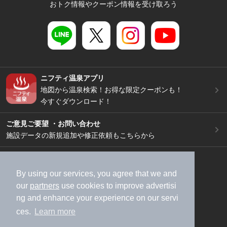
おトク情報やクーポン情報を受け取ろう
ニフティ温泉アプリ
地図から温泉検索！お得な限定クーポンも！
今すぐダウンロード！
ご意見ご要望 ・お問い合わせ
施設データの新規追加や修正依頼もこちらから
スマートフォン
/
PC
加盟店募集（資料請求）
広告出稿のご案内
By using our services, you agree that we and
our
partners
use cookies to improve advertisi
利用規約
ライフスタイルMEMBERS+規約
ng and enhance your experience on our servi
特定商取引法に基づく表記
ヘルプ
採用情報
ces.
Learn more
運営会社
個人情報保護ポリシー