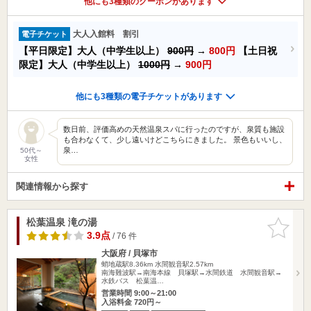
他にも3種類のクーポンがあります
大人入館料 割引
電子チケット
【平日限定】大人（中学生以上）
900円
→
800円
【土日祝
限定】大人（中学生以上）
1000円
→
900円
他にも3種類の電子チケットがあります
数日前、評価高めの天然温泉スパに行ったのですが、泉質も施設
も合わなくて、少し遠いけどこちらにきました。 景色もいいし、
泉…
50代～
女性
関連情報から探す
松葉温泉 滝の湯
お気に入
りに追加
3.9点
/ 76 件
大阪府 / 貝塚市
蛸地蔵駅8.36km
水間観音駅2.57km
南海難波駅→南海本線 貝塚駅→水間鉄道 水間観音駅→
水鉄バス 松葉温…
営業時間 9:00～21:00
入浴料金 720円～