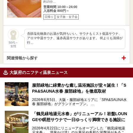
約15分…
営業時間 10:00～24:00
入浴料金 800円～
日帰り
女子旅・女子会
含鉄塩化物泉のお湯が気持ちいい。サウナもミスト低温サウナ、
アロマ中温サウナ、遠赤高温サウナがあります。 何よりも清掃が
行…
50代～
女性
関連情報から探す
大阪府のニフティ温泉ニュース
服部緑地に緑豊かな癒し温浴施設が堂々誕生！「S
PA&SAUNA水春 服部緑地」を徹底取材
2026年6月5日、大阪・服部緑地エリアに「SPA&SAUNA水
春 服部緑地」がグランドオープン。
当初の計画から約5年の時を経て誕生した本施設は、温泉・
「鶴見緑地湯元水春」がリニューアル！岩盤LOUN
サウナ・岩盤浴・フィットネス・ラウンジ・レストランなど
GEや瞑想サウナで一日ゆっくり満喫できる施設に
を融合した、これまでの“水春”のイメージをさらに進化させ
た大型ウェルネス施設です。
2026年4月22日にリニューアルオープンした「鶴見緑地湯
元水春」。源泉かけ流しのお風呂や多彩な岩盤浴があること
今回はオープン前の内覧会に参加し、館内のこだわりポイン