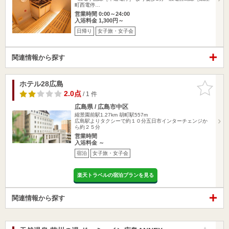
町西電停…
営業時間 0:00～24:00
入浴料金 1,300円～
日帰り
女子旅・女子会
関連情報から探す
ホテル28広島
お気に入
りに追加
2.0点
/ 1 件
広島県 / 広島市中区
縮景園前駅1.27km
胡町駅557m
広島駅よりタクシーで約１０分五日市インターチェンジか
ら約２５分
営業時間
入浴料金 ～
宿泊
女子旅・女子会
楽天トラベルの宿泊プランを見る
関連情報から探す