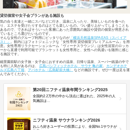
貸切個室や女子会プランがある施設も
気の合う友達と一緒にスパなどに行き、温泉に入ったり、美味しいものを食べた
り、エステを受けたりするのはとても楽しいもの。つい盛り上がってしまうことも
あるので、できればそういった客層にあった雰囲気の施設や貸切の個室が用意され
ているところ選びたいものです。
そんな女性のグループ利用にピッタリなのが
「横浜天然温泉SPA EAS（スパ イア
ス）」
。館内にはフォトジェニックな「女性専用 貸切個室プレミアムルーム」を用
意。女性専用リラクセーションルーム「ヴィーナスラウンジ」は女性浴室のロッカ
ーから直通で利用可能でブランケットも女性専用と、女性への気遣いを随所に感じ
る施設です。
縮景園前駅の女子旅・女子会におすすめの温泉、日帰り温泉、スーパー銭湯の中で
も特に人気があるのは、
広島パシフィックホテル サウナ 亀の家
、
カンデオホテ
ルズ広島八丁堀
、
アパホテル〈広島駅前大橋〉
などの施設です。ぜひ一度は足を運
んでみてください。
第20回ニフティ温泉年間ランキング2025
全国約2.2万件の中から頂点に選ばれた、2025年の人
気施設は…
ニフティ温泉 サウナランキング2026
おふろ好きユーザーの投票により、全国No.1サウナが