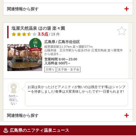
関連情報から探す
塩屋天然温泉 ほの湯 楽々園
お気に入
りに追加
3.5点
/ 19 件
広島県 / 広島市佐伯区
縮景園前駅11.07km
楽々園駅377m
山陽本線 五日市駅から徒歩25分 広電宮島線 楽々園電停
から徒歩5…
営業時間 9:00～23:00
入浴料金 500円～
日帰り
女子旅・女子会
お湯は良かったけどアメニティが無いのは残念です!私はシャンプ
ーを持参しました!食事は大変美味しかったです!一日要られます!
50代～
指定し
ない
関連情報から探す
広島県のニフティ温泉ニュース