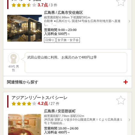
りに追加
3.7点
/ 3 件
広島県 / 広島市安佐南区
縮景園前駅4.98km
下祇園駅581m
自動車 ●広島ICから 国道54号線を広島市街地方面へ直進
し、「…
営業時間 9:00～23:00
入浴料金 500円～
日帰り
女子旅・女子会
武田山登山後に利用。 お風呂のみで480円は🉐
40代 男
性
関連情報から探す
アジアンリゾートスパ シーレ
お気に入
りに追加
4.2点
/ 27 件
広島県 / 安芸郡坂町
縮景園前駅7.78km
坂駅232m
JR呉線 坂駅より徒歩3分山陽道広島東ＩＣより広島高速１
号２号線経由…
営業時間 10:00～24:00
入浴料金 480円～