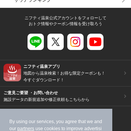
ニフティ温泉公式アカウントをフォローして
おトク情報やクーポン情報を受け取ろう
ニフティ温泉アプリ
地図から温泉検索！お得な限定クーポンも！
今すぐダウンロード！
ご意見ご要望 ・お問い合わせ
施設データの新規追加や修正依頼もこちらから
スマートフォン
/
PC
加盟店募集（資料請求）
広告出稿のご案内
By using our services, you agree that we and
our
partners
use cookies to improve advertisi
利用規約
ライフスタイルMEMBERS+規約