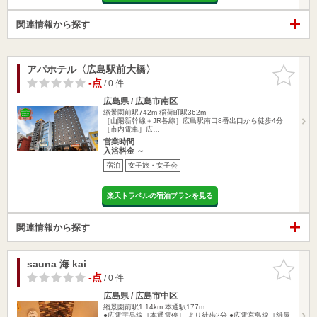
関連情報から探す
アパホテル〈広島駅前大橋〉
お気に入
りに追加
-点
/ 0 件
広島県 / 広島市南区
縮景園前駅742m
稲荷町駅362m
［山陽新幹線＋JR各線］広島駅南口8番出口から徒歩4分
［市内電車］広…
営業時間
入浴料金 ～
宿泊
女子旅・女子会
楽天トラベルの宿泊プランを見る
関連情報から探す
sauna 海 kai
お気に入
りに追加
-点
/ 0 件
広島県 / 広島市中区
縮景園前駅1.14km
本通駅177m
●広電宇品線［本通電停］ より徒歩2分 ●広電宮島線［紙屋