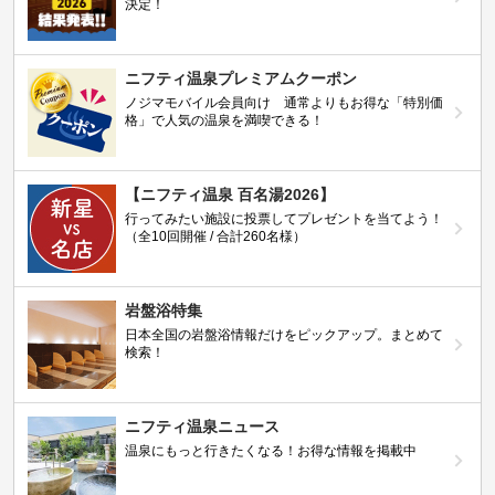
決定！
ニフティ温泉プレミアムクーポン
ノジマモバイル会員向け 通常よりもお得な「特別価
格」で人気の温泉を満喫できる！
【ニフティ温泉 百名湯2026】
行ってみたい施設に投票してプレゼントを当てよう！
（全10回開催 / 合計260名様）
岩盤浴特集
日本全国の岩盤浴情報だけをピックアップ。まとめて
検索！
ニフティ温泉ニュース
温泉にもっと行きたくなる！お得な情報を掲載中