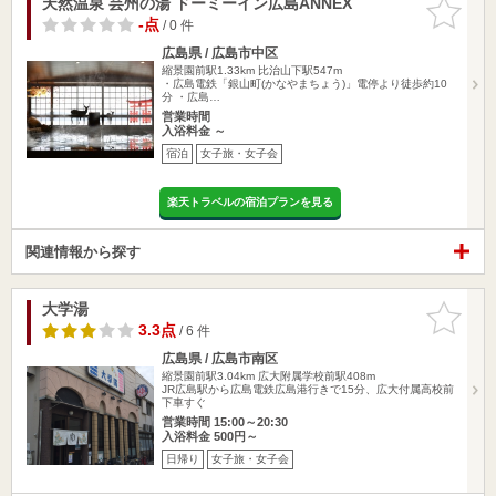
天然温泉 芸州の湯 ドーミーイン広島ANNEX
お気に入
りに追加
-点
/ 0 件
広島県 / 広島市中区
縮景園前駅1.33km
比治山下駅547m
・広島電鉄「銀山町(かなやまちょう)」電停より徒歩約10
分 ・広島…
営業時間
入浴料金 ～
宿泊
女子旅・女子会
楽天トラベルの宿泊プランを見る
関連情報から探す
大学湯
お気に入
りに追加
3.3点
/ 6 件
広島県 / 広島市南区
縮景園前駅3.04km
広大附属学校前駅408m
JR広島駅から広島電鉄広島港行きで15分、広大付属高校前
下車すぐ
営業時間 15:00～20:30
入浴料金 500円～
日帰り
女子旅・女子会