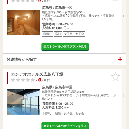
-点
/ 0 件
広島県 / 広島市中区
縮景園前駅208m
女学院前駅58m
・広島バス21番線｢女学院前｣下車 徒歩3分 ・広島電鉄
｢八丁堀｣…
営業時間 5:00～24:00
入浴料金 1,800円～
日帰り
宿泊
女子旅・女子会
楽天トラベルの宿泊プランを見る
関連情報から探す
カンデオホテルズ広島八丁堀
お気に入
りに追加
-点
/ 0 件
広島県 / 広島市中区
縮景園前駅558m
八丁堀駅141m
・広島駅から車で約5分 ・八丁堀電停から徒歩約2分 ・広
島バスセ…
営業時間 6:00～23:00
入浴料金 1,200円～
日帰り
宿泊
女子旅・女子会
楽天トラベルの宿泊プランを見る