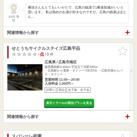
番頭さんもとてもいいかたで、広島の銭湯で1番湯加減がいいと
思います。 私は熱めのお湯が好きなのですが。広島の銭湯はほと
ん…
40代 男
性
関連情報から探す
せとうちサイクルステイズ広島宇品
お気に入
りに追加
-点
/ 0 件
広島県 / 広島市南区
縮景園前駅4.80km
宇品五丁目駅385m
・広島駅から電車・タクシーで約25分 ・広島空港からバ
ス・タクシー…
営業時間 11:00～20:00
入浴料金 1,000円～
日帰り
宿泊
女子旅・女子会
楽天トラベルの宿泊プランを見る
関連情報から探す
スパシーレ祇園
お気に入