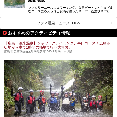
ファミリーユースにコワーキング、温泉デートなどさまざま
なニーズに応えられる設備が整ったスーパー銭湯やスパも、
テーマに沿った世界観や息をのむようなオーシャンビューと
いった個性が魅力の温泉も、どちらも充実している広島県。
今回は、そんな広島県にある温浴施設のなかから、筆者が
ニフティ温泉ニュースTOPへ
「一度訪ねてみたい」と気になっている魅力的な施設を5件
ピックアップして紹介します。
おすすめのアクティビティ情報
※2021/07/30時点の情報です。
【広島・湯来温泉】シャワークライミング、半日コース！広島市
街地から車で1時間の秘境で行う大冒険。
広島県 広島市佐伯区湯来町多田2563-1 湯来ロッジ隣