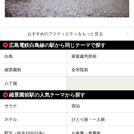
おすすめのアクティビティをもっと見る
広島電鉄白島線の駅から同じテーマで探す
白島
家庭裁判所前
縮景園前
女学院前
八丁堀
縮景園前駅の人気テーマから探す
サウナ
宿泊
ホテル
ひとり旅・一人旅
駅近（徒歩10分以内）
お食事・食事処