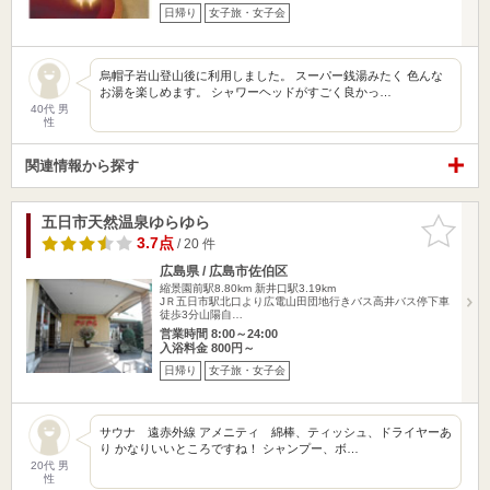
日帰り
女子旅・女子会
烏帽子岩山登山後に利用しました。 スーパー銭湯みたく 色んな
お湯を楽しめます。 シャワーヘッドがすごく良かっ…
40代 男
性
関連情報から探す
五日市天然温泉ゆらゆら
お気に入
りに追加
3.7点
/ 20 件
広島県 / 広島市佐伯区
縮景園前駅8.80km
新井口駅3.19km
JＲ五日市駅北口より広電山田団地行きバス高井バス停下車
徒歩3分山陽自…
営業時間 8:00～24:00
入浴料金 800円～
日帰り
女子旅・女子会
サウナ 遠赤外線 アメニティ 綿棒、ティッシュ、ドライヤーあ
り かなりいいところですね！ シャンプー、ボ…
20代 男
性