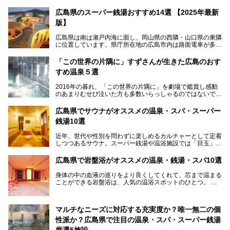
広島県のスーパー銭湯おすすめ14選 【2025年最新
版】
広島県は南は瀬戸内海に面し、岡山県の西隣・山口県の東隣
に位置しています。県庁所在地の広島市内は路面電車が多数
走る風景でも知られています。
厳島神社と原爆ドームの2つの世界文化遺産があり、年間を
「この世界の片隅に」すずさんが生きた広島のおす
通して多数の観光客が訪れます。工業都市として栄えた呉市
すめ温泉５選
や、坂の町・尾道市など、ゆっくり訪れたい町や観光スポッ
トがいっぱいの魅力的な県です。全国生産量1位のかきやレ
2016年の暮れ、「この世界の片隅に」を劇場で鑑賞し感動
モン、全国にファンが多い広島風お好み焼きなどのグルメも
のあまりむせび泣いた方も多数いらっしゃるのではないでし
充実。
ょうか。
温泉施設も多彩です。今回は、広島県でおすすめのスーパー
あの夏のヒロシマを生きた主人公すずさんの笑顔が、今もど
銭湯をご紹介します。
広島県でサウナがオススメの温泉・スパ・スーパー
こかに輝きつづけていることをふと思い浮かべます。
銭湯10選
そんな映画の舞台となった広島県呉市を中心に、広島のおす
すめ温泉施設をご紹介します！
近年、世代や性別を問わずに楽しめるカルチャーとして定着
しつつあるサウナ。スーパー銭湯や温浴施設では「目玉」と
して積極的にアピールしているお店も数多くあります。じん
わりと身体の内部を温めて発汗を促すサウナは、リフレッシ
広島県で岩盤浴がオススメの温泉・銭湯・スパ10選
ュ効果はもちろん、代謝が高まり健康や美容にも良い影響が
期待されます。今回はそんなサウナにこだわった、広島県内
身体の中の血液の巡りをより良くしてくれて、芯まで温まる
のオススメ温泉・銭湯・スパ10ヶ所を紹介させていただき
ことができる岩盤浴は、人気の温浴スポットのひとつ。
ます。
いつもよりも疲れた時や、心身共に癒されたい時にはおすす
めの場所です。
ここでは、温泉や銭湯と一緒に岩盤浴が楽しむことができ
マルチなニーズに対応する充実度か？唯一無二の個
る、広島県でオススメの温泉・銭湯・スパをご紹介していき
ます！
性派か？広島県で注目の温泉・スパ・スーパー銭湯
厳選5施設