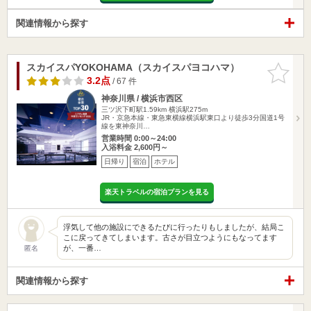
関連情報から探す
スカイスパYOKOHAMA（スカイスパヨコハマ）
お気に入
りに追加
3.2点
/ 67 件
神奈川県 / 横浜市西区
三ツ沢下町駅1.59km
横浜駅275m
JR・京急本線・東急東横線横浜駅東口より徒歩3分国道1号
線を東神奈川…
営業時間 0:00～24:00
入浴料金 2,600円～
日帰り
宿泊
ホテル
楽天トラベルの宿泊プランを見る
浮気して他の施設にできるたびに行ったりもしましたが、結局こ
こに戻ってきてしまいます。古さが目立つようにもなってます
が、一番…
匿名
関連情報から探す