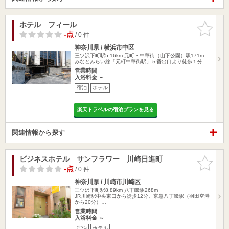
ホテル フィール
お気に入
りに追加
-点
/ 0 件
神奈川県 / 横浜市中区
三ツ沢下町駅5.16km
元町・中華街（山下公園）駅171m
みなとみらい線「元町中華街駅」５番出口より徒歩１分
営業時間
入浴料金 ～
宿泊
ホテル
楽天トラベルの宿泊プランを見る
関連情報から探す
ビジネスホテル サンフラワー 川崎日進町
お気に入
りに追加
-点
/ 0 件
神奈川県 / 川崎市川崎区
三ツ沢下町駅8.89km
八丁畷駅268m
JR川崎駅中央東口から徒歩12分。京急八丁畷駅（羽田空港
から20分）…
営業時間
入浴料金 ～
宿泊
ホテル