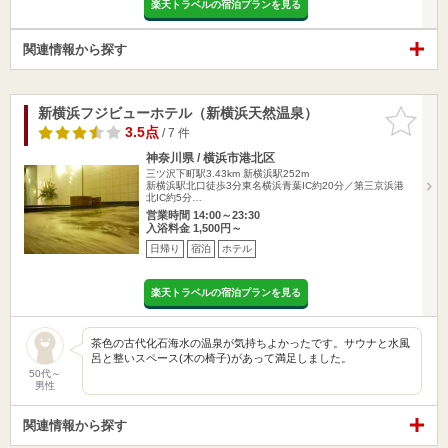
楽天トラベルの宿泊プランを見る
関連情報から探す
新横浜フジビューホテル（新横浜天然温泉）
お気に入
りに追加
3.5点
/ 7 件
神奈川県 / 横浜市港北区
三ツ沢下町駅3.43km
新横浜駅252m
新横浜駅北口徒歩3分東名横浜青葉IC約20分／第三京浜港
北IC約5分…
営業時間 14:00～23:30
入浴料金 1,500円～
日帰り
宿泊
ホテル
楽天トラベルの宿泊プランを見る
茶色の古代化石海水の温泉が気持ちよかったです。サウナと水風
呂と整いスペース(木の椅子)があって満足しました。
50代～
男性
関連情報から探す