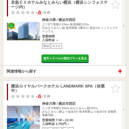
京急ＥＸホテルみなとみらい横浜（横浜シンフォステ
お気に入
ージ内）
りに追加
-点
/ 0 件
神奈川県 / 横浜市西区
三ツ沢下町駅2.03km
新高島駅102m
①みなとみらい線 新高島駅 4番出口 徒歩1分 シンフォステ
ージウエ…
営業時間
入浴料金 ～
宿泊
ホテル
楽天トラベルの宿泊プランを見る
関連情報から探す
横浜ロイヤルパークホテル LANDMARK SPA（休業
お気に入
中）
りに追加
-点
/ 0 件
神奈川県 / 横浜市西区
三ツ沢下町駅2.85km
みなとみらい駅352m
みなとみらい駅より徒歩3分 桜木町駅より徒歩5分 首都高
速横羽線…
営業時間 7:00～22:00
入浴料金 2,750円～