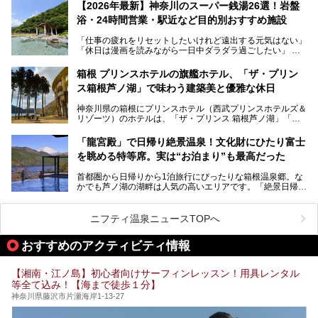
的な“没入感（イマーシブ）”を体験できます。
【2026年最新】神奈川のスーパー銭湯26選！岩盤
浴・24時間営業・駅近など目的別おすすめ施設
「仕事の疲れをリセットしたいけれど遠出する元気はない」
今回は、そんな大注目の施設に一足先にお邪魔し、その全貌
「休日は漫画を読みながら一日中ダラダラ過ごしたい」
を見学させていただきました！
「子ども連れでも気兼ねなく、家事を忘れてリフレッシュし
たい」
サウナ室の中に咲き誇る桜、魚たちが泳ぐ水風呂、そしてバ
箱根 プリンスホテルの旗艦ホテル、「ザ・プリン
リのビーチを思わせる休憩スペース…。驚きの連続だった館
ス箱根芦ノ湖」で味わう建築美と優雅な休日
そんな「癒やされたい」という願いを叶えてくれるのが、神
内の様子をレポートします！
奈川県のスーパー銭湯。
神奈川県の箱根にプリンスホテル（西武プリンスホテルズ＆
神奈川県には、サウナや岩盤浴、一日中遊べるエンタメ施設
リゾーツ）のホテルは、「ザ・プリンス 箱根芦ノ湖」「芦
など、“非日常”を味わえるスーパー銭湯が数多く揃っていま
ノ湖畔 蛸川温泉 龍宮殿」「箱根湯の花プリンスホテル」
す。しかし、選択肢が多いからこそ「どの施設か迷ってしま
「箱根仙石原プリンスホテル」と4軒あり、今回ご紹介する
う」という人も多いはず。
「龍宮殿」で日帰り絶景温泉！文化財にひたり富士
「ザ・プリンス 箱根芦ノ湖」は、その中でもフラッグシッ
を眺める特等席。実は“お泊まり”も最高だった
プ（旗艦）に位置づけられる特別なホテルです。
そこで今回は、神奈川県内の人気施設26選を「安さ」「岩
盤浴・漫画の充実度」「景色の良さ」「高級感」「深夜営
首都圏から日帰りから1泊旅行にぴったりな箱根温泉郷。な
昭和の日本を代表する建築家の一人、村野藤吾が芦ノ湖の畔
業」「駅近」など、目的別に厳選して紹介します。
かでも芦ノ湖の湖畔は人気の高いエリアです。「絶景日帰り
に建てた桃源郷のようなホテルがここ。自家源泉の温泉や、
今の気分にぴったりの施設を見つけて、最高のリフレッシュ
温泉 龍宮殿本館」は、露天風呂から芦ノ湖と富士山の両方
こだわりぬいた食もあわせて、このホテルの魅力をレポート
時間を過ごす参考にしていただけますと幸いです。
が楽しめるまさに眺望自慢の日帰り温泉。
します。
ニフティ温泉ニュースTOPへ
そしてここは全24室の「箱根 芦ノ湖畔蛸川温泉 龍宮殿」と
───
して宿泊もできます。宿泊者は「龍宮殿本館」の営業時間に
提供元：株式会社西武・プリンスホテルズワールドワイド
おすすめのアクティビティ情報
加えて、朝6時からの宿泊者専用時間帯にも「龍宮殿本館」
【PR】
のお風呂が利用できます。
この記事はザ・プリンス 箱根芦ノ湖のPR記事です。
【湘南・江ノ島】初心者向けサーフィンレッスン！用具レンタル
今回は日帰り温泉としての「絶景日帰り温泉 龍宮殿本館
等全て込み！【海まで徒歩１分】
（以下、龍宮殿本館）」と、旅館としての「箱根 芦ノ湖畔
蛸川温泉 龍宮殿（以下、龍宮殿）」の両方の魅力をたっぷ
神奈川県藤沢市片瀬海岸1-13-27
りお伝えします！
ここは箱根神社、九頭龍神社、白龍神社、箱根元宮と箱根の