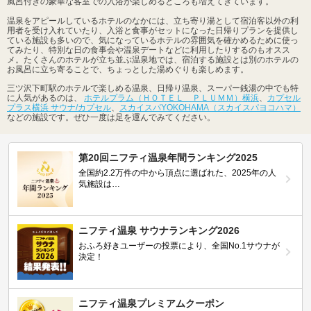
風呂付きの豪華な客室での入浴が楽しめるところも増えてきています。
温泉をアピールしているホテルのなかには、立ち寄り湯として宿泊客以外の利
用者を受け入れていたり、入浴と食事がセットになった日帰りプランを提供し
ている施設も多いので、気になっているホテルの雰囲気を確かめるために使っ
てみたり、特別な日の食事会や温泉デートなどに利用したりするのもオスス
メ。たくさんのホテルが立ち並ぶ温泉地では、宿泊する施設とは別のホテルの
お風呂に立ち寄ることで、ちょっとした湯めぐりも楽しめます。
三ツ沢下町駅のホテルで楽しめる温泉、日帰り温泉、スーパー銭湯の中でも特
に人気があるのは、
ホテルプラム（ＨＯＴＥＬ ＰＬＵＭＭ）横浜
、
カプセル
プラス横浜 サウナ/カプセル
、
スカイスパYOKOHAMA（スカイスパヨコハマ）
などの施設です。ぜひ一度は足を運んでみてください。
第20回ニフティ温泉年間ランキング2025
全国約2.2万件の中から頂点に選ばれた、2025年の人
気施設は…
ニフティ温泉 サウナランキング2026
おふろ好きユーザーの投票により、全国No.1サウナが
決定！
ニフティ温泉プレミアムクーポン