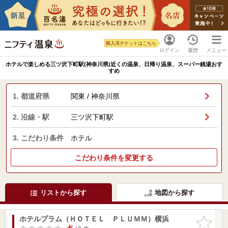
購入済チケットはこちら
ログイン
履歴
メニュー
ホテルで楽しめる三ツ沢下町駅(神奈川県)近くの温泉、日帰り温泉、スーパー銭湯おす
すめ
1. 都道府県
関東 / 神奈川県
2. 沿線・駅
三ツ沢下町駅
3. こだわり条件
ホテル
こだわり条件を変更する
リストから探す
地図から探す
ホテルプラム（ＨＯＴＥＬ ＰＬＵＭＭ）横浜
お気に入
りに追加