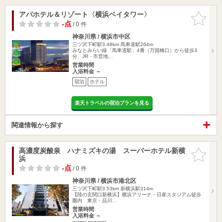
アパホテル＆リゾート〈横浜ベイタワー〉
お気に入
りに追加
-点
/ 0 件
神奈川県 / 横浜市中区
三ツ沢下町駅3.48km
馬車道駅264m
みなとみらい線「馬車道駅」4番（万国橋口）から徒歩3
分、JR・市営地…
営業時間
入浴料金 ～
宿泊
ホテル
楽天トラベルの宿泊プランを見る
関連情報から探す
高濃度炭酸泉 ハナミズキの湯 スーパーホテル新横
お気に入
浜
りに追加
-点
/ 0 件
神奈川県 / 横浜市港北区
三ツ沢下町駅3.53km
新横浜駅314m
【陸の玄関口新横浜】横浜アリーナ・日産スタジアム徒歩
圏内 東京・品川…
営業時間
入浴料金 ～