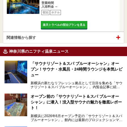
営業時間
入浴料金 ～
宿泊
ホテル
楽天トラベルの宿泊プランを見る
関連情報から探す
神奈川県のニフティ温泉ニュース
「サウナリゾート＆スパ ブルーオーシャン」オー
プン！サウナ・水風呂・24時間ラウンジを本気レビ
ュー
新横浜の新たなリフレッシュ拠点として注目を集める「サウ
ナリゾート＆スパ ブルーオーシャン」。内覧会記事に続
き、今回は実際に体験してみたリアルな様子をレポートしま
す。サウナや水風呂の気持ちよさはもちろん、リラックスス
オープン前の「サウナリゾート＆スパ ブルーオー
ペースの過ごしやすさまで徹底チェック。新横浜エリアで日
シャン」に潜入！没入型サウナの魅力を徹底レポー
常の疲れをリセットしたい人、ライブやスポーツ観戦遠征組
は必見です。
ト！
新横浜に2026年6月オープン予定の「サウナリゾート＆スパ
ブルーオーシャン」。館内には最新のプロジェクションマッ
ピングが多用され、まるで世界を旅しているかのような圧倒