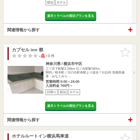
宿泊
ホテル
楽天トラベルの宿泊プランを見る
関連情報から探す
カプセル inn 都
お気に入
りに追加
-点
/ 0 件
神奈川県 / 横浜市中区
三ツ沢下町駅3.59km
日ノ出町駅385m
関内／桜木町／日の出町各駅より徒歩７分以内 首都高速
道：みなとみら…
営業時間 0:00～24:00
入浴料金 700円～
日帰り
宿泊
ホテル
楽天トラベルの宿泊プランを見る
関連情報から探す
ホテルルートイン横浜馬車道
お気に入