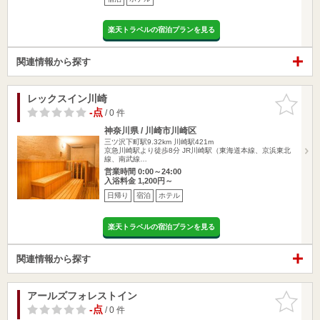
楽天トラベルの宿泊プランを見る
関連情報から探す
レックスイン川崎
お気に入
りに追加
-点
/ 0 件
神奈川県 / 川崎市川崎区
三ツ沢下町駅9.32km
川崎駅421m
京急川崎駅より徒歩8分 JR川崎駅（東海道本線、京浜東北
線、南武線…
営業時間 0:00～24:00
入浴料金 1,200円～
日帰り
宿泊
ホテル
楽天トラベルの宿泊プランを見る
関連情報から探す
アールズフォレストイン
お気に入
りに追加
-点
/ 0 件