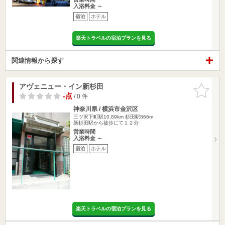
入浴料金 ～
宿泊
ホテル
楽天トラベルの宿泊プランを見る
関連情報から探す
アヴェニュー・イン新杉田
お気に入
りに追加
-点
/ 0 件
神奈川県 / 横浜市金沢区
三ツ沢下町駅10.89km
杉田駅866m
新杉田駅から徒歩にて１２分
営業時間
入浴料金 ～
宿泊
ホテル
楽天トラベルの宿泊プランを見る