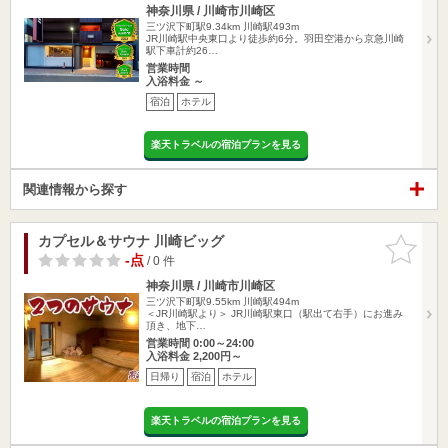
神奈川県 / 川崎市川崎区
三ツ沢下町駅9.34km
川崎駅493m
JR川崎駅中央東口より徒歩約6分。羽田空港から京急川崎
駅下車計約26…
営業時間
入浴料金 ～
宿泊
ホテル
楽天トラベルの宿泊プランを見る
関連情報から探す
カプセル＆サウナ 川崎ビッグ
お気に入
りに追加
-点
/ 0 件
神奈川県 / 川崎市川崎区
三ツ沢下町駅9.55km
川崎駅494m
＜JR川崎駅より＞ JR川崎駅東口（駅出て右手）にお進み
頂き、地下…
営業時間 0:00～24:00
入浴料金 2,200円～
日帰り
宿泊
ホテル
楽天トラベルの宿泊プランを見る