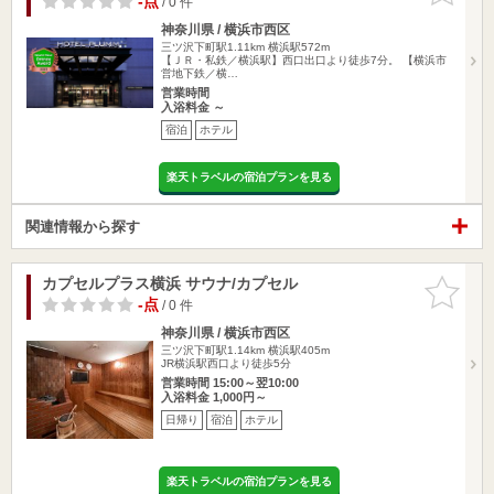
-点
/ 0 件
神奈川県 / 横浜市西区
三ツ沢下町駅1.11km
横浜駅572m
【ＪＲ・私鉄／横浜駅】西口出口より徒歩7分。 【横浜市
営地下鉄／横…
営業時間
入浴料金 ～
宿泊
ホテル
楽天トラベルの宿泊プランを見る
関連情報から探す
カプセルプラス横浜 サウナ/カプセル
お気に入
りに追加
-点
/ 0 件
神奈川県 / 横浜市西区
三ツ沢下町駅1.14km
横浜駅405m
JR横浜駅西口より徒歩5分
営業時間 15:00～翌10:00
入浴料金 1,000円～
日帰り
宿泊
ホテル
楽天トラベルの宿泊プランを見る