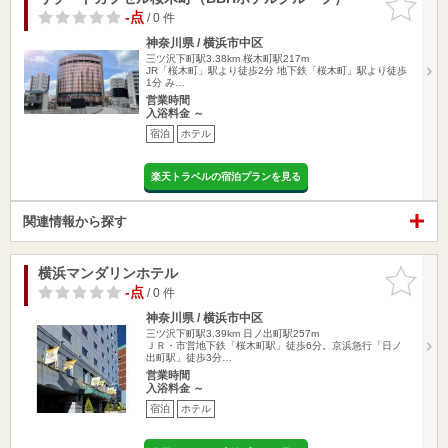
りに追加
-点
/ 0 件
神奈川県 / 横浜市中区
三ツ沢下町駅3.38km
桜木町駅217m
JR「桜木町」駅より徒歩2分 地下鉄「桜木町」駅より徒歩
1分 み…
営業時間
入浴料金 ～
宿泊
ホテル
楽天トラベルの宿泊プランを見る
関連情報から探す
横浜マンダリンホテル
お気に入
りに追加
-点
/ 0 件
神奈川県 / 横浜市中区
三ツ沢下町駅3.39km
日ノ出町駅257m
ＪＲ・市営地下鉄「桜木町駅」徒歩6分。京浜急行「日ノ
出町駅」徒歩3分…
営業時間
入浴料金 ～
宿泊
ホテル