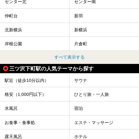
センター北
センター南
仲町台
新羽
北新横浜
新横浜
岸根公園
片倉町
すべて表示する
三ツ沢下町駅の人気テーマから探す
駅近（徒歩10分以内）
サウナ
格安（1,000円以下）
ひとり旅・一人旅
水風呂
宿泊
お食事・食事処
エステ・マッサージ
露天風呂
ホテル