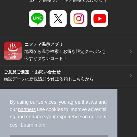
ニフティ温泉アプリ
地図から温泉検索！お得な限定クーポンも！
今すぐダウンロード！
ご意見ご要望 ・お問い合わせ
施設データの新規追加や修正依頼もこちらから
スマートフォン
/
PC
加盟店募集（資料請求）
広告出稿のご案内
By using our services, you agree that we and
our
partners
use cookies to improve advertisi
利用規約
ライフスタイルMEMBERS+規約
ng and enhance your experience on our servi
特定商取引法に基づく表記
ヘルプ
採用情報
ces.
Learn more
運営会社
個人情報保護ポリシー