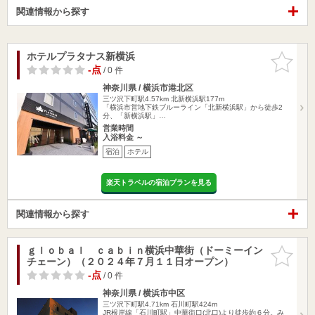
関連情報から探す
ホテルプラタナス新横浜
お気に入
りに追加
-点
/ 0 件
神奈川県 / 横浜市港北区
三ツ沢下町駅4.57km
北新横浜駅177m
「横浜市営地下鉄ブルーライン「北新横浜駅」から徒歩2
分、「新横浜駅」…
営業時間
入浴料金 ～
宿泊
ホテル
楽天トラベルの宿泊プランを見る
関連情報から探す
ｇｌｏｂａｌ ｃａｂｉｎ横浜中華街（ドーミーイン
お気に入
チェーン）（２０２４年７月１１日オープン）
りに追加
-点
/ 0 件
神奈川県 / 横浜市中区
三ツ沢下町駅4.71km
石川町駅424m
JR根岸線「石川町駅」中華街口(北口)より徒歩約６分。み