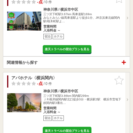
りに追加
-点
/ 0 件
神奈川県 / 横浜市中区
三ツ沢下町駅3.67km
馬車道駅169m
みなとみらい線馬車道駅より徒歩1分、JR京浜東北線関内
駅/桜木町駅よ…
営業時間
入浴料金 ～
宿泊
ホテル
楽天トラベルの宿泊プランを見る
関連情報から探す
アパホテル〈横浜関内〉
お気に入
りに追加
-点
/ 0 件
神奈川県 / 横浜市中区
三ツ沢下町駅3.86km
関内駅299m
ＪＲ根岸線関内駅北口徒歩3分・横浜駅2駅 横浜市営地下
鉄関内駅3番出…
営業時間
入浴料金 ～
宿泊
ホテル
楽天トラベルの宿泊プランを見る