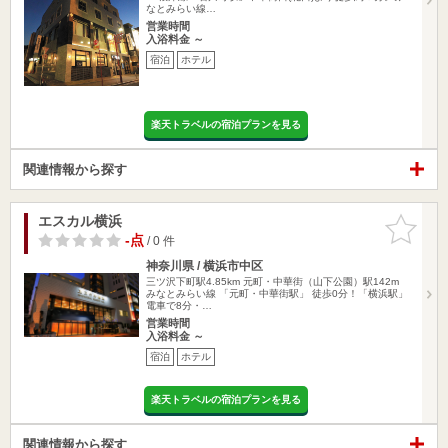
なとみらい線…
営業時間
入浴料金 ～
宿泊
ホテル
楽天トラベルの宿泊プランを見る
関連情報から探す
エスカル横浜
お気に入
りに追加
-点
/ 0 件
神奈川県 / 横浜市中区
三ツ沢下町駅4.85km
元町・中華街（山下公園）駅142m
みなとみらい線 「元町・中華街駅」 徒歩0分！「横浜駅」
電車で8分・…
営業時間
入浴料金 ～
宿泊
ホテル
楽天トラベルの宿泊プランを見る
関連情報から探す