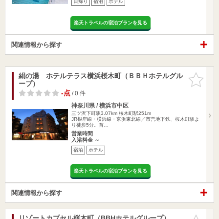
日帰り
宿泊
ホテル
楽天トラベルの宿泊プランを見る
関連情報から探す
絹の湯 ホテルテラス横浜桜木町（ＢＢＨホテルグル
お気に入
ープ）
りに追加
-点
/ 0 件
神奈川県 / 横浜市中区
三ツ沢下町駅3.07km
桜木町駅251m
JR根岸線・横浜線・京浜東北線／市営地下鉄、桜木町駅よ
り徒歩5分。首…
営業時間
入浴料金 ～
宿泊
ホテル
楽天トラベルの宿泊プランを見る
関連情報から探す
リゾートカプセル桜木町（BBHホテルグループ）
お気に入