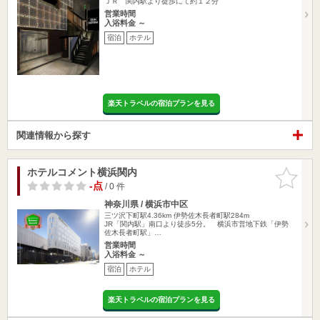
ＪＲ 関内駅より徒歩にて約１２分
営業時間
入浴料金 ～
宿泊
ホテル
楽天トラベルの宿泊プランを見る
関連情報から探す
ホテルコメント横浜関内
お気に入
りに追加
-点
/ 0 件
神奈川県 / 横浜市中区
三ツ沢下町駅4.36km
伊勢佐木長者町駅284m
JR「関内駅」南口より徒歩5分。 横浜市営地下鉄「伊勢
佐木長者町駅」…
営業時間
入浴料金 ～
宿泊
ホテル
楽天トラベルの宿泊プランを見る