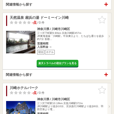
関連情報から探す
天然温泉 扇浜の湯 ドーミーイン川崎
お気に入
りに追加
-点
/ 0 件
神奈川県 / 川崎市川崎区
三ツ沢下町駅9.90km
京急川崎駅457m
JR東海道線「川崎駅」中央東口より、たちばな通りを徒歩
約7分 首都…
営業時間
入浴料金 ～
宿泊
ホテル
楽天トラベルの宿泊プランを見る
関連情報から探す
川崎ホテルパーク
お気に入
りに追加
-点
/ 0 件
神奈川県 / 川崎市川崎区
三ツ沢下町駅10.18km
京急川崎駅372m
JR川崎駅より徒歩10分、京浜急行川崎駅より徒歩8分、羽
田空港より電…
営業時間