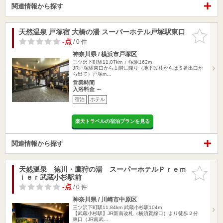
関連情報から探す
天然温泉 戸塚宿 大橋の湯 スーパーホテル戸塚駅東口
お気に入
りに追加
-点
/ 0 件
神奈川県 / 横浜市戸塚区
三ツ沢下町駅11.07km
戸塚駅162m
JR戸塚駅東口から１階に降り（地下改札からは５番出口か
ら出て）戸塚m…
営業時間
入浴料金 ～
宿泊
ホテル
楽天トラベルの宿泊プランを見る
関連情報から探す
天然温泉 徳川・鷹狩の湯 スーパーホテルＰｒｅｍ
お気に入
ｉｅｒ武蔵小杉駅前
りに追加
-点
/ 0 件
神奈川県 / 川崎市中原区
三ツ沢下町駅11.84km
武蔵小杉駅104m
【武蔵小杉駅】JR新南改札（横須賀線口）より徒歩２分
東口（JR南武…