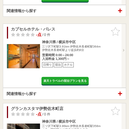
関連情報から探す
カプセルホテル・パレス
お気に入
りに追加
-点
/ 0 件
神奈川県 / 横浜市中区
三ツ沢下町駅3.91km
伊勢佐木長者町駅364m
伊勢佐木長者町駅より徒歩約6分
営業時間 0:00～24:00
入浴料金 1,300円～
日帰り
宿泊
ホテル
楽天トラベルの宿泊プランを見る
関連情報から探す
グランカスタマ伊勢佐木町店
お気に入
りに追加
-点
/ 0 件
神奈川県 / 横浜市中区
三ツ沢下町駅3.96km
伊勢佐木長者町駅358m