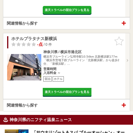
楽天トラベルの宿泊プランを見る
関連情報から探す
ホテルプラタナス新横浜
お気に入
りに追加
-点
/ 0 件
神奈川県 / 横浜市港北区
横浜市ブルーライン弘明寺駅10.54km
北新横浜駅177m
「横浜市営地下鉄ブルーライン「北新横浜駅」から徒歩2
分、「新横浜駅」…
営業時間
入浴料金 ～
宿泊
ホテル
楽天トラベルの宿泊プランを見る
関連情報から探す
神奈川県のニフティ温泉ニュース
「サウナリゾート＆スパ ブルーオーシャン」オー