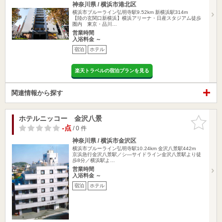
神奈川県 / 横浜市港北区
横浜市ブルーライン弘明寺駅9.52km
新横浜駅314m
【陸の玄関口新横浜】横浜アリーナ・日産スタジアム徒歩
圏内 東京・品川…
営業時間
入浴料金 ～
宿泊
ホテル
楽天トラベルの宿泊プランを見る
関連情報から探す
ホテルニッコー 金沢八景
お気に入
りに追加
-点
/ 0 件
神奈川県 / 横浜市金沢区
横浜市ブルーライン弘明寺駅10.24km
金沢八景駅442m
京浜急行金沢八景駅／シ―サイドライン金沢八景駅より徒
歩8分／横浜駅よ…
営業時間
入浴料金 ～
宿泊
ホテル