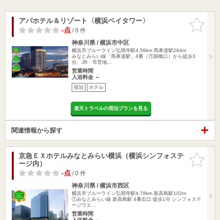
アパホテル＆リゾート〈横浜ベイタワー〉
お気に入
りに追加
-点
/ 0 件
神奈川県 / 横浜市中区
横浜市ブルーライン弘明寺駅4.56km
馬車道駅264m
みなとみらい線「馬車道駅」4番（万国橋口）から徒歩3
分、JR・市営地…
営業時間
入浴料金 ～
宿泊
ホテル
楽天トラベルの宿泊プランを見る
関連情報から探す
京急ＥＸホテルみなとみらい横浜（横浜シンフォステ
お気に入
ージ内）
りに追加
-点
/ 0 件
神奈川県 / 横浜市西区
横浜市ブルーライン弘明寺駅4.78km
新高島駅102m
①みなとみらい線 新高島駅 4番出口 徒歩1分 シンフォステ
ージウエ…
営業時間
入浴料金 ～