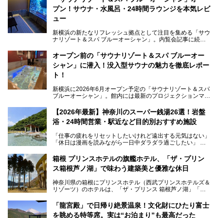
プン！サウナ・水風呂・24時間ラウンジを本気レビ
ュー
新横浜の新たなリフレッシュ拠点として注目を集める「サウ
ナリゾート＆スパ ブルーオーシャン」。内覧会記事に続
き、今回は実際に体験してみたリアルな様子をレポートしま
す。サウナや水風呂の気持ちよさはもちろん、リラックスス
オープン前の「サウナリゾート＆スパ ブルーオー
ペースの過ごしやすさまで徹底チェック。新横浜エリアで日
シャン」に潜入！没入型サウナの魅力を徹底レポー
常の疲れをリセットしたい人、ライブやスポーツ観戦遠征組
は必見です。
ト！
新横浜に2026年6月オープン予定の「サウナリゾート＆スパ
ブルーオーシャン」。館内には最新のプロジェクションマッ
ピングが多用され、まるで世界を旅しているかのような圧倒
的な“没入感（イマーシブ）”を体験できます。
【2026年最新】神奈川のスーパー銭湯26選！岩盤
浴・24時間営業・駅近など目的別おすすめ施設
「仕事の疲れをリセットしたいけれど遠出する元気はない」
今回は、そんな大注目の施設に一足先にお邪魔し、その全貌
「休日は漫画を読みながら一日中ダラダラ過ごしたい」
を見学させていただきました！
「子ども連れでも気兼ねなく、家事を忘れてリフレッシュし
たい」
サウナ室の中に咲き誇る桜、魚たちが泳ぐ水風呂、そしてバ
箱根 プリンスホテルの旗艦ホテル、「ザ・プリン
リのビーチを思わせる休憩スペース…。驚きの連続だった館
ス箱根芦ノ湖」で味わう建築美と優雅な休日
そんな「癒やされたい」という願いを叶えてくれるのが、神
内の様子をレポートします！
奈川県のスーパー銭湯。
神奈川県の箱根にプリンスホテル（西武プリンスホテルズ＆
神奈川県には、サウナや岩盤浴、一日中遊べるエンタメ施設
リゾーツ）のホテルは、「ザ・プリンス 箱根芦ノ湖」「芦
など、“非日常”を味わえるスーパー銭湯が数多く揃っていま
ノ湖畔 蛸川温泉 龍宮殿」「箱根湯の花プリンスホテル」
す。しかし、選択肢が多いからこそ「どの施設か迷ってしま
「箱根仙石原プリンスホテル」と4軒あり、今回ご紹介する
う」という人も多いはず。
「龍宮殿」で日帰り絶景温泉！文化財にひたり富士
「ザ・プリンス 箱根芦ノ湖」は、その中でもフラッグシッ
を眺める特等席。実は“お泊まり”も最高だった
プ（旗艦）に位置づけられる特別なホテルです。
そこで今回は、神奈川県内の人気施設26選を「安さ」「岩