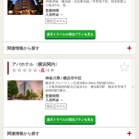
JR根岸線・横浜線・京浜東北線／市営地下鉄、桜木町駅よ
り徒歩5分。首…
営業時間
入浴料金 ～
宿泊
ホテル
楽天トラベルの宿泊プランを見る
関連情報から探す
アパホテル〈横浜関内〉
お気に入
りに追加
-点
/ 0 件
神奈川県 / 横浜市中区
横浜市ブルーライン弘明寺駅4.08km
関内駅299m
ＪＲ根岸線関内駅北口徒歩3分・横浜駅2駅 横浜市営地下
鉄関内駅3番出…
営業時間
入浴料金 ～
宿泊
ホテル
楽天トラベルの宿泊プランを見る
関連情報から探す