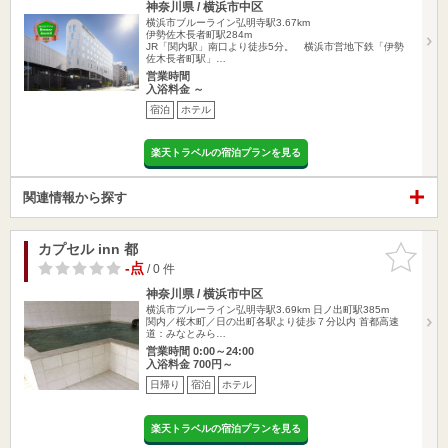
神奈川県 / 横浜市中区
横浜市ブルーライン弘明寺駅3.67km
伊勢佐木長者町駅284m
JR「関内駅」南口より徒歩5分。 横浜市営地下鉄「伊勢
佐木長者町駅」…
営業時間
入浴料金 ～
宿泊
ホテル
楽天トラベルの宿泊プランを見る
関連情報から探す
カプセル inn 都
お気に入
りに追加
-点
/ 0 件
神奈川県 / 横浜市中区
横浜市ブルーライン弘明寺駅3.69km
日ノ出町駅385m
関内／桜木町／日の出町各駅より徒歩７分以内 首都高速
道：みなとみら…
営業時間 0:00～24:00
入浴料金 700円～
日帰り
宿泊
ホテル
楽天トラベルの宿泊プランを見る