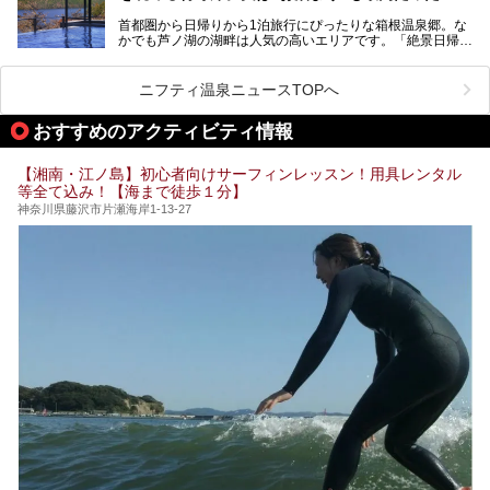
盤浴・漫画の充実度」「景色の良さ」「高級感」「深夜営
首都圏から日帰りから1泊旅行にぴったりな箱根温泉郷。な
昭和の日本を代表する建築家の一人、村野藤吾が芦ノ湖の畔
業」「駅近」など、目的別に厳選して紹介します。
かでも芦ノ湖の湖畔は人気の高いエリアです。「絶景日帰り
に建てた桃源郷のようなホテルがここ。自家源泉の温泉や、
今の気分にぴったりの施設を見つけて、最高のリフレッシュ
温泉 龍宮殿本館」は、露天風呂から芦ノ湖と富士山の両方
こだわりぬいた食もあわせて、このホテルの魅力をレポート
時間を過ごす参考にしていただけますと幸いです。
が楽しめるまさに眺望自慢の日帰り温泉。
します。
ニフティ温泉ニュースTOPへ
そしてここは全24室の「箱根 芦ノ湖畔蛸川温泉 龍宮殿」と
───
して宿泊もできます。宿泊者は「龍宮殿本館」の営業時間に
提供元：株式会社西武・プリンスホテルズワールドワイド
おすすめのアクティビティ情報
加えて、朝6時からの宿泊者専用時間帯にも「龍宮殿本館」
【PR】
のお風呂が利用できます。
この記事はザ・プリンス 箱根芦ノ湖のPR記事です。
【湘南・江ノ島】初心者向けサーフィンレッスン！用具レンタル
今回は日帰り温泉としての「絶景日帰り温泉 龍宮殿本館
等全て込み！【海まで徒歩１分】
（以下、龍宮殿本館）」と、旅館としての「箱根 芦ノ湖畔
蛸川温泉 龍宮殿（以下、龍宮殿）」の両方の魅力をたっぷ
神奈川県藤沢市片瀬海岸1-13-27
りお伝えします！
ここは箱根神社、九頭龍神社、白龍神社、箱根元宮と箱根の
4つの神社に囲まれたパワースポットです。
───
提供元：株式会社西武・プリンスホテルズワールドワイド
【PR】
この記事は箱根 芦ノ湖畔蛸川温泉 龍宮殿のPR記事です。