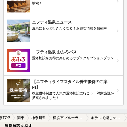
検索！
ニフティ温泉ニュース
温泉にもっと行きたくなる！お得な情報を掲載中
ニフティ温泉 おふろパス
温浴施設をお得に楽しめるサブスクリプションプラン
【ニフティライフスタイル株主優待のご案
内】
株主優待制度で人気の温浴施設に行こう！対象施設が
拡充されました！
泉TOP
関東
神奈川県
横浜市ブルーライン弘明寺駅
ホテルで楽しめる横浜市ブルーライン弘明寺駅近くの温泉、日帰り温泉、スーパー銭湯おすすめ
温浴施設を探す