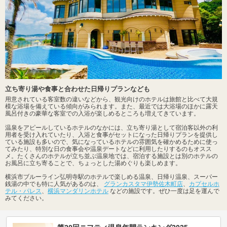
立ち寄り湯や食事と合わせた日帰りプランなども
用意されている客室数の違いなどから、観光向けのホテルは旅館と比べて大規
模な浴場を備えている傾向がみられます。また、最近では大浴場のほかに露天
風呂付きの豪華な客室での入浴が楽しめるところも増えてきています。
温泉をアピールしているホテルのなかには、立ち寄り湯として宿泊客以外の利
用者を受け入れていたり、入浴と食事がセットになった日帰りプランを提供し
ている施設も多いので、気になっているホテルの雰囲気を確かめるために使っ
てみたり、特別な日の食事会や温泉デートなどに利用したりするのもオスス
メ。たくさんのホテルが立ち並ぶ温泉地では、宿泊する施設とは別のホテルの
お風呂に立ち寄ることで、ちょっとした湯めぐりも楽しめます。
横浜市ブルーライン弘明寺駅のホテルで楽しめる温泉、日帰り温泉、スーパー
銭湯の中でも特に人気があるのは、
グランカスタマ伊勢佐木町店
、
カプセルホ
テル・パレス
、
横浜マンダリンホテル
などの施設です。ぜひ一度は足を運んで
みてください。