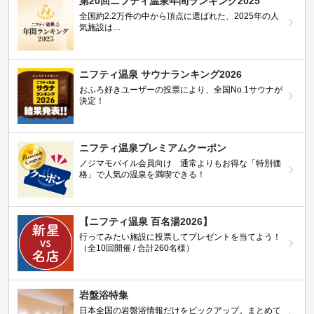
第20回ニフティ温泉年間ランキング2025
全国約2.2万件の中から頂点に選ばれた、2025年の人
気施設は…
ニフティ温泉 サウナランキング2026
おふろ好きユーザーの投票により、全国No.1サウナが
決定！
ニフティ温泉プレミアムクーポン
ノジマモバイル会員向け 通常よりもお得な「特別価
格」で人気の温泉を満喫できる！
【ニフティ温泉 百名湯2026】
行ってみたい施設に投票してプレゼントを当てよう！
（全10回開催 / 合計260名様）
岩盤浴特集
日本全国の岩盤浴情報だけをピックアップ。まとめて