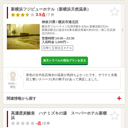
新横浜フジビューホテル（新横浜天然温泉）
お気に入
りに追加
3.5点
/ 7 件
神奈川県 / 横浜市港北区
横浜市ブルーライン弘明寺駅9.42km
新横浜駅252m
新横浜駅北口徒歩3分東名横浜青葉IC約20分／第三京浜港
北IC約5分…
営業時間 14:00～23:30
入浴料金 1,500円～
日帰り
宿泊
ホテル
楽天トラベルの宿泊プランを見る
茶色の古代化石海水の温泉が気持ちよかったです。サウナと水風
呂と整いスペース(木の椅子)があって満足しました。
50代～
男性
関連情報から探す
高濃度炭酸泉 ハナミズキの湯 スーパーホテル新横
お気に入
浜
りに追加
-点
/ 0 件