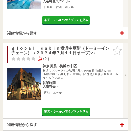
入浴料金 2,750円～
日帰り
宿泊
ホテル
楽天トラベルの宿泊プランを見る
関連情報から探す
ｇｌｏｂａｌ ｃａｂｉｎ横浜中華街（ドーミーイン
お気に入
チェーン）（２０２４年７月１１日オープン）
りに追加
-点
/ 0 件
神奈川県 / 横浜市中区
横浜市ブルーライン弘明寺駅4.44km
石川町駅424m
JR根岸線「石川町駅」中華街口(北口)より徒歩約６分。み
なとみらい線…
営業時間
入浴料金 ～
宿泊
ホテル
楽天トラベルの宿泊プランを見る
関連情報から探す