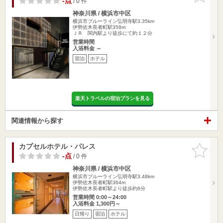
-点
/ 0 件
神奈川県 / 横浜市中区
横浜市ブルーライン弘明寺駅3.35km
伊勢佐木長者町駅358m
ＪＲ 関内駅より徒歩にて約１２分
営業時間
入浴料金 ～
宿泊
ホテル
楽天トラベルの宿泊プランを見る
関連情報から探す
カプセルホテル・パレス
お気に入
りに追加
-点
/ 0 件
神奈川県 / 横浜市中区
横浜市ブルーライン弘明寺駅3.48km
伊勢佐木長者町駅364m
伊勢佐木長者町駅より徒歩約6分
営業時間 0:00～24:00
入浴料金 1,300円～
日帰り
宿泊
ホテル