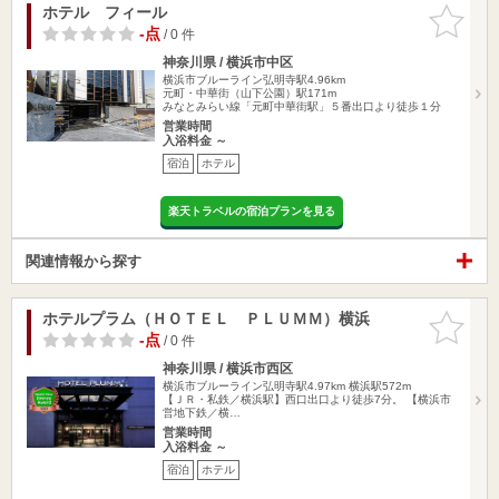
ホテル フィール
お気に入
りに追加
-点
/ 0 件
神奈川県 / 横浜市中区
横浜市ブルーライン弘明寺駅4.96km
元町・中華街（山下公園）駅171m
みなとみらい線「元町中華街駅」５番出口より徒歩１分
営業時間
入浴料金 ～
宿泊
ホテル
楽天トラベルの宿泊プランを見る
関連情報から探す
ホテルプラム（ＨＯＴＥＬ ＰＬＵＭＭ）横浜
お気に入
りに追加
-点
/ 0 件
神奈川県 / 横浜市西区
横浜市ブルーライン弘明寺駅4.97km
横浜駅572m
【ＪＲ・私鉄／横浜駅】西口出口より徒歩7分。 【横浜市
営地下鉄／横…
営業時間
入浴料金 ～
宿泊
ホテル