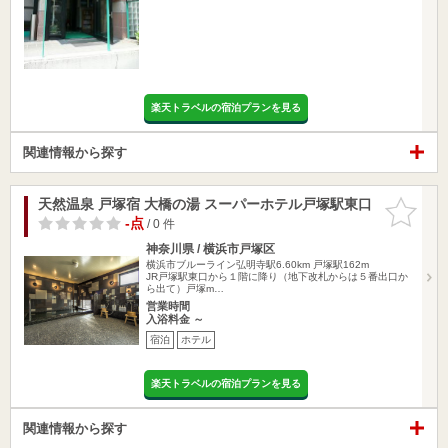
楽天トラベルの宿泊プランを見る
関連情報から探す
天然温泉 戸塚宿 大橋の湯 スーパーホテル戸塚駅東口
お気に入
りに追加
-点
/ 0 件
神奈川県 / 横浜市戸塚区
横浜市ブルーライン弘明寺駅6.60km
戸塚駅162m
JR戸塚駅東口から１階に降り（地下改札からは５番出口か
ら出て）戸塚m…
営業時間
入浴料金 ～
宿泊
ホテル
楽天トラベルの宿泊プランを見る
関連情報から探す