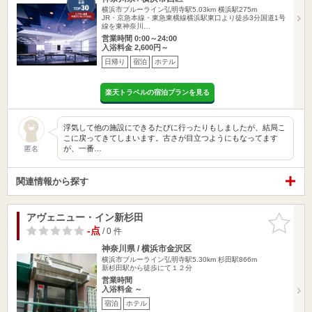
横浜市ブルーライン弘明寺駅5.03km
横浜駅275m
JR・京急本線・東急東横線横浜駅東口より徒歩3分国道1号
線を東神奈川…
営業時間 0:00～24:00
入浴料金 2,600円～
日帰り
宿泊
ホテル
楽天トラベルの宿泊プランを見る
浮気して他の施設にできるたびに行ったりもしましたが、結局こ
こに戻ってきてしまいます。古さが目立つようにもなってます
が、一番…
匿名
関連情報から探す
アヴェニュー・イン新杉田
お気に入
りに追加
-点
/ 0 件
神奈川県 / 横浜市金沢区
横浜市ブルーライン弘明寺駅5.30km
杉田駅866m
新杉田駅から徒歩にて１２分
営業時間
入浴料金 ～
宿泊
ホテル