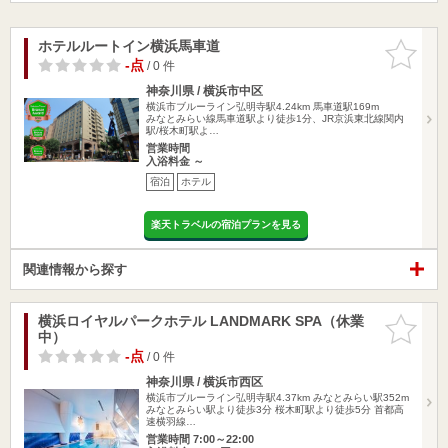
ホテルルートイン横浜馬車道
お気に入
りに追加
-点
/ 0 件
神奈川県 / 横浜市中区
横浜市ブルーライン弘明寺駅4.24km
馬車道駅169m
みなとみらい線馬車道駅より徒歩1分、JR京浜東北線関内
駅/桜木町駅よ…
営業時間
入浴料金 ～
宿泊
ホテル
楽天トラベルの宿泊プランを見る
関連情報から探す
横浜ロイヤルパークホテル LANDMARK SPA（休業
お気に入
中）
りに追加
-点
/ 0 件
神奈川県 / 横浜市西区
横浜市ブルーライン弘明寺駅4.37km
みなとみらい駅352m
みなとみらい駅より徒歩3分 桜木町駅より徒歩5分 首都高
速横羽線…
営業時間 7:00～22:00