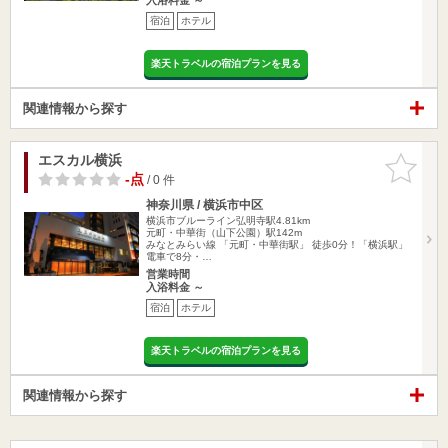
宿泊
ホテル
楽天トラベルの宿泊プランを見る
関連情報から探す
エスカル横浜
お気に入
りに追加
-点
/ 0 件
神奈川県 / 横浜市中区
横浜市ブルーライン弘明寺駅4.81km
元町・中華街（山下公園）駅142m
みなとみらい線 「元町・中華街駅」 徒歩0分！「横浜駅」
電車で8分・…
営業時間
入浴料金 ～
宿泊
ホテル
楽天トラベルの宿泊プランを見る
関連情報から探す