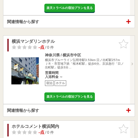
楽天トラベルの宿泊プランを見る
関連情報から探す
横浜マンダリンホテル
お気に入
りに追加
-点
/ 0 件
神奈川県 / 横浜市中区
横浜市ブルーライン弘明寺駅3.53km
日ノ出町駅257m
ＪＲ・市営地下鉄「桜木町駅」徒歩6分。京浜急行「日ノ
出町駅」徒歩3分…
営業時間
入浴料金 ～
宿泊
ホテル
楽天トラベルの宿泊プランを見る
関連情報から探す
ホテルコメント横浜関内
お気に入
りに追加
-点
/ 0 件