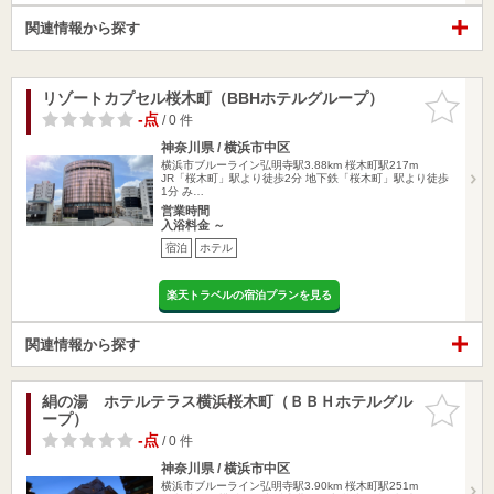
関連情報から探す
リゾートカプセル桜木町（BBHホテルグループ）
お気に入
りに追加
-点
/ 0 件
神奈川県 / 横浜市中区
横浜市ブルーライン弘明寺駅3.88km
桜木町駅217m
JR「桜木町」駅より徒歩2分 地下鉄「桜木町」駅より徒歩
1分 み…
営業時間
入浴料金 ～
宿泊
ホテル
楽天トラベルの宿泊プランを見る
関連情報から探す
絹の湯 ホテルテラス横浜桜木町（ＢＢＨホテルグル
お気に入
ープ）
りに追加
-点
/ 0 件
神奈川県 / 横浜市中区
横浜市ブルーライン弘明寺駅3.90km
桜木町駅251m