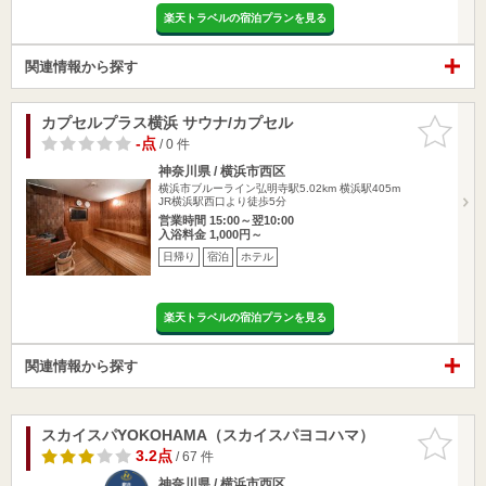
楽天トラベルの宿泊プランを見る
関連情報から探す
カプセルプラス横浜 サウナ/カプセル
お気に入
りに追加
-点
/ 0 件
神奈川県 / 横浜市西区
横浜市ブルーライン弘明寺駅5.02km
横浜駅405m
JR横浜駅西口より徒歩5分
営業時間 15:00～翌10:00
入浴料金 1,000円～
日帰り
宿泊
ホテル
楽天トラベルの宿泊プランを見る
関連情報から探す
スカイスパYOKOHAMA（スカイスパヨコハマ）
お気に入
りに追加
3.2点
/ 67 件
神奈川県 / 横浜市西区