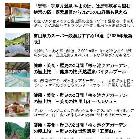
「黒部・宇奈月温泉 やまのは」は黒部峡谷を望む
絶景の宿！露天風呂からは2つの山彦橋も見える
鉄道でアクセスできる富山県の山岳リゾート温泉地・宇奈月
温泉。この温泉地でもラウンジや露天風呂から絶景をほしい
ままにする絶好の地に建つ宿がORIX HOTELS & RESORTS
の「黒部・宇奈月温泉 やまのは」。
富山県のスーパー銭湯おすすめ14選 【2025年最新
版】
自慢の眺望、温泉、居心地の良い客室、ビュッフェ式の食事
など、実際に泊まってみた体験を中心に詳しく紹介しちゃい
北陸地方にある富山県は、3,000m級の山々が連なる立山連
ます。日常から少し離れて、山懐で自然に癒されたいと思う
峰をのぞみ、立山黒部アルペンルートや黒部ダムが有名で
方にぴったりの温泉です。冬なら雪景色も絵になりますよ。
す。また、氷見港をはじめとする富山湾に揚がる、きときと
の（新鮮な）海の幸も見逃せません！
───
健康・美食・歴史の2日間「桜ヶ池クアガーデン」
提供元：オリックス・ホテルマネジメント株式会社【PR】
の極上旅 －健康の旅 天然温泉バイタルプール－
北陸新幹線が開業し、実は東京からも2時間ほどでアクセス
この記事は黒部・宇奈月温泉 やまのはのPR記事です。
できる富山県の、おすすめスーパー銭湯をご紹介します。質
富山県南砺市の「桜ヶ池クアガーデン」は、天然温泉を使っ
のいい天然温泉が豊富で、すぐにでも出かけたくなる施設が
てヘルスケアのできるウェルネススポット。日帰りでも宿泊
満載ですよ。
でも天然温泉バイタルプールやサウナ、露天風呂を利用でき
るので、ゆったり楽しみながら美しく健康に。
健康・美食・歴史の2日間「桜ヶ池クアガーデン」
の極上旅 －美食の旅 里山オーベルジュ－
そんな「桜ヶ池クアガーデン」の天然温泉バイタルプールと
大浴場・露天風呂を、宿泊して体験してきたので詳しくレポ
里山オーベルジュ＆天然温泉ウェルネススパの「桜ヶ池クア
ートしたいと思います。
ガーデン」は、食べる楽しみのために訪れるリピーターも多
い温泉です。館内のレストラン「ジョウハナーレ」では、
月、水はフレンチ、火、木は和食、土日はその両方がランチ
健康・美食・歴史の2日間「桜ヶ池クアガーデン」
とディナーで味わえます。オリジナルのスイーツも評判で
の極上旅 －歴史の旅 世界遺産「五箇山」－
す。