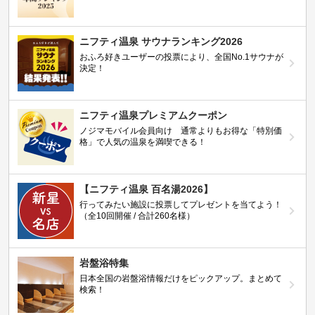
ニフティ温泉 サウナランキング2026
おふろ好きユーザーの投票により、全国No.1サウナが
決定！
ニフティ温泉プレミアムクーポン
ノジマモバイル会員向け 通常よりもお得な「特別価
格」で人気の温泉を満喫できる！
【ニフティ温泉 百名湯2026】
行ってみたい施設に投票してプレゼントを当てよう！
（全10回開催 / 合計260名様）
岩盤浴特集
日本全国の岩盤浴情報だけをピックアップ。まとめて
検索！