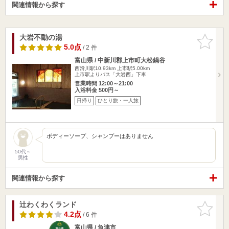
関連情報から探す
大岩不動の湯
お気に入
りに追加
5.0点
/ 2 件
富山県 / 中新川郡上市町大松鍋谷
西滑川駅10.93km
上市駅5.00km
上市駅よりバス「大岩西」下車
営業時間 12:00～21:00
入浴料金 500円～
日帰り
ひとり旅・一人旅
ボディーソープ、シャンプーはありません
50代～
男性
関連情報から探す
辻わくわくランド
お気に入
りに追加
4.2点
/ 6 件
富山県 / 魚津市