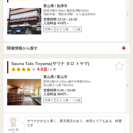
富山県 / 魚津市
西滑川駅8.59km
電鉄魚津駅485m
地鉄本線「電鉄魚津駅」から徒歩約8分
営業時間 13:15～22:30
入浴料金 470円～
日帰り
ひとり旅・一人旅
関連情報から探す
Sauna Talo Toyama(サウナ タロ トヤマ)
お気に入
りに追加
4.0点
/ 1 件
富山県 / 富山市
西滑川駅10.02km
越中中島駅500m
富山駅から車で約10分
営業時間 6:00～24:00
入浴料金 880円～
日帰り
ひとり旅・一人旅
サウナがかなり暑く、露天風呂があり、休憩エリアもある 綺麗
です
20代 男