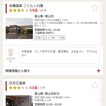
水橋温泉 ごくらくの湯
お気に入
りに追加
3.9点
/ 18 件
富山県 / 富山市
西滑川駅2.13km
水橋駅1.77km
あいの風とやま鉄道水橋駅より徒歩２３分 JR北陸本線水橋
駅からタク…
営業時間 9:30～21:00
入浴料金 500円～
日帰り
ひとり旅・一人旅
天然温泉 そして若干の立湯、露天風呂、まああつい サウナは
ない
20代 男
性
関連情報から探す
日方江温泉
お気に入
りに追加
3.0点
/ 2 件
富山県 / 富山市針日
西滑川駅6.68km
岩瀬浜駅2.31km
岩瀬浜駅より車
営業時間 12:00～21:00