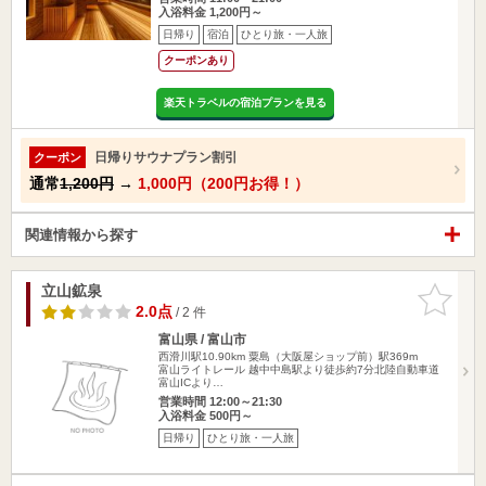
入浴料金 1,200円～
日帰り
宿泊
ひとり旅・一人旅
クーポンあり
楽天トラベルの宿泊プランを見る
日帰りサウナプラン割引
クーポン
通常
1,200円
→
1,000円（200円お得！）
関連情報から探す
立山鉱泉
お気に入
りに追加
2.0点
/ 2 件
富山県 / 富山市
西滑川駅10.90km
粟島（大阪屋ショップ前）駅369m
富山ライトレール 越中中島駅より徒歩約7分北陸自動車道
富山ICより…
営業時間 12:00～21:30
入浴料金 500円～
日帰り
ひとり旅・一人旅