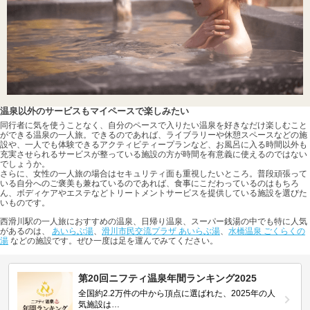
温泉以外のサービスもマイペースで楽しみたい
同行者に気を使うことなく、自分のペースで入りたい温泉を好きなだけ楽しむこと
ができる温泉の一人旅。できるのであれば、ライブラリーや休憩スペースなどの施
設や、一人でも体験できるアクティビティープランなど、お風呂に入る時間以外も
充実させられるサービスが整っている施設の方が時間を有意義に使えるのではない
でしょうか。
さらに、女性の一人旅の場合はセキュリティ面も重視したいところ。普段頑張って
いる自分へのご褒美も兼ねているのであれば、食事にこだわっているのはもちろ
ん、ボディケアやエステなどトリートメントサービスを提供している施設を選びた
いものです。
西滑川駅の一人旅におすすめの温泉、日帰り温泉、スーパー銭湯の中でも特に人気
があるのは、
あいらぶ湯
、
滑川市民交流プラザ あいらぶ湯
、
水橋温泉 ごくらくの
湯
などの施設です。ぜひ一度は足を運んでみてください。
第20回ニフティ温泉年間ランキング2025
全国約2.2万件の中から頂点に選ばれた、2025年の人
気施設は…