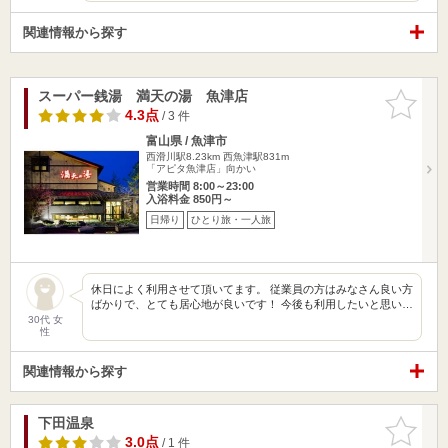
関連情報から探す
スーパー銭湯 満天の湯 魚津店
お気に入
りに追加
4.3点
/ 3 件
富山県 / 魚津市
西滑川駅8.23km
西魚津駅831m
「アピタ魚津店」向かい
営業時間 8:00～23:00
入浴料金 850円～
日帰り
ひとり旅・一人旅
休日によく利用させて頂いてます。 従業員の方はみなさん良い方
ばかりで、とても居心地が良いです！ 今後も利用したいと思い…
30代 女
性
関連情報から探す
下田温泉
お気に入
りに追加
3.0点
/ 1 件