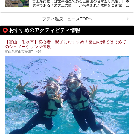
富山県南砺市は世界遺産である五箇山の合掌造り集落、日本
そんな「桜ヶ池クアガーデン」に宿泊して、食を満喫してき
遺産である「宮大工の鑿一丁から生まれた木彫刻美術館・井
たのでじっくりご紹介します！
波」、ユネスコ無形文化遺産 城端曳山祭で知られる越中の
小京都・城端と、とても魅力的な観光スポットがたくさんあ
ります。
ニフティ温泉ニュースTOPへ
城端の郊外に建つ里山オーベルジュ＆温泉ウェルネススパ
おすすめのアクティビティ情報
「桜ヶ池クアガーデン」に泊まって、歴史の旅にお出かけし
てみませんか？
【富山・射水市】初心者・親子におすすめ！富山の海ではじめて
のシュノーケリング体験
富山県富山市長附744-24