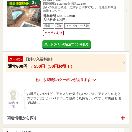
西滑川駅11.23km
魚津駅1.11km
あいの風富山鉄道 魚津駅より車で3分。 北陸自動車道
魚津インター…
営業時間 6:00～23:00
入浴料金 600円～
日帰り
宿泊
ひとり旅・一人旅
クーポンあり
楽天トラベルの宿泊プランを見る
日帰り入浴料割引
クーポン
通常
600円
→
550円（50円お得！）
他にも1種類のクーポンがあります
お風呂もいいけど、アカスリが気持ちいいです。アカスリのあと
のサウナは汗がドバドバ出て最高に気持ちいいです。水風呂も他
では味…
40代 女
性
関連情報から探す