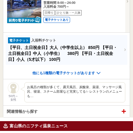
営業時間 8:00～24:00
入浴料金 700円～
日帰り
ひとり旅・一人旅
電子チケットあり
入浴料チケット
電子チケット
【平日、土日祝全日】大人（中学生以上）
850円
【平日・
土日祝全日】中人（小学生）
380円
【平日・土日祝全
日】小人（5才以下）
100円
他にも1種類の電子チケットがあります
お風呂の種類が多くて、露天風呂、炭酸泉、薬湯、マッサージ風
呂、寝湯、スチーム部屋など充実してる✨ レストランのメニュー
も…
50代～
女性
関連情報から探す
富山県のニフティ温泉ニュース