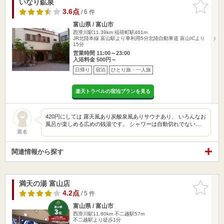
いなり鉱泉
お気に入
りに追加
3.6点
/ 6 件
富山県 / 富山市
西滑川駅11.39km
稲荷町駅461m
JR北陸本線 富山駅より車利用5分北陸自動車道 富山ICより
15分
営業時間 11:00～23:00
入浴料金 500円～
日帰り
宿泊
ひとり旅・一人旅
楽天トラベルの宿泊プランを見る
420円にしては 露天風あり炭酸泉風ありサウナあり、 いろんなお
風呂が楽しめる広めの銭湯です。 シャワーは自動切れでない…
匿名
関連情報から探す
満天の湯 富山店
お気に入
りに追加
4.2点
/ 5 件
富山県 / 富山市
西滑川駅11.80km
不二越駅57m
不二越駅より徒歩1分