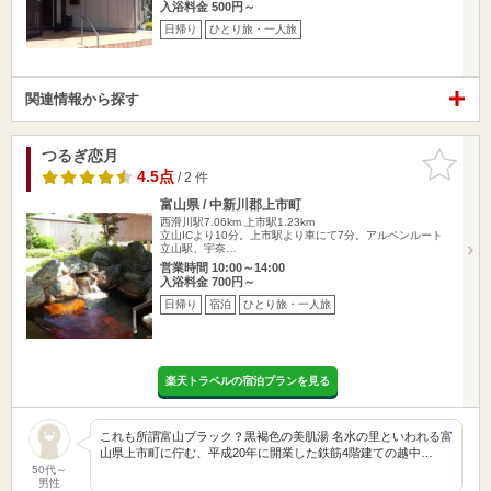
入浴料金 500円～
日帰り
ひとり旅・一人旅
関連情報から探す
つるぎ恋月
お気に入
りに追加
4.5点
/ 2 件
富山県 / 中新川郡上市町
西滑川駅7.06km
上市駅1.23km
立山ICより10分。上市駅より車にて7分。アルペンルート
立山駅、宇奈…
営業時間 10:00～14:00
入浴料金 700円～
日帰り
宿泊
ひとり旅・一人旅
楽天トラベルの宿泊プランを見る
これも所謂富山ブラック？黒褐色の美肌湯 名水の里といわれる富
山県上市町に佇む、平成20年に開業した鉄筋4階建ての越中…
50代～
男性