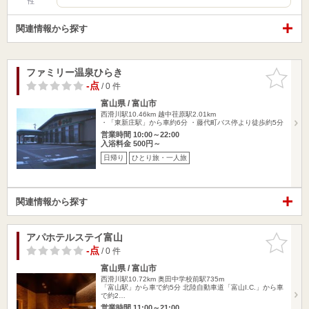
性
関連情報から探す
ファミリー温泉ひらき
お気に入
りに追加
-点
/ 0 件
富山県 / 富山市
西滑川駅10.46km
越中荏原駅2.01km
・「東新庄駅」から車約6分 ・藤代町バス停より徒歩約5分
営業時間 10:00～22:00
入浴料金 500円～
日帰り
ひとり旅・一人旅
関連情報から探す
アパホテルステイ富山
お気に入
りに追加
-点
/ 0 件
富山県 / 富山市
西滑川駅10.72km
奥田中学校前駅735m
「富山駅」から車で約5分 北陸自動車道「富山I.C.」から車
で約2…
営業時間 11:00～21:00