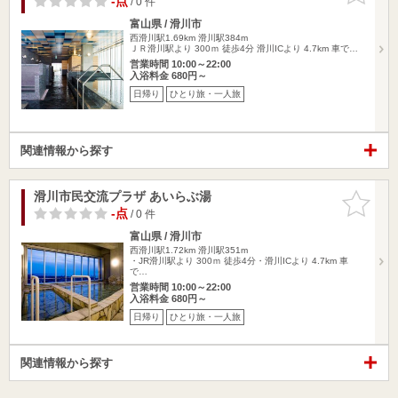
-点
/ 0 件
富山県 / 滑川市
西滑川駅1.69km
滑川駅384m
ＪＲ滑川駅より 300ｍ 徒歩4分 滑川ICより 4.7km 車で…
営業時間 10:00～22:00
入浴料金 680円～
日帰り
ひとり旅・一人旅
関連情報から探す
滑川市民交流プラザ あいらぶ湯
お気に入
りに追加
-点
/ 0 件
富山県 / 滑川市
西滑川駅1.72km
滑川駅351m
・JR滑川駅より 300ｍ 徒歩4分・滑川ICより 4.7km 車
で…
営業時間 10:00～22:00
入浴料金 680円～
日帰り
ひとり旅・一人旅
関連情報から探す