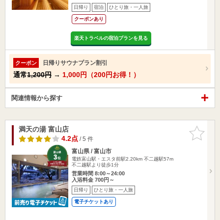
日帰り
宿泊
ひとり旅・一人旅
クーポンあり
楽天トラベルの宿泊プランを見る
日帰りサウナプラン割引
クーポン
通常
1,200円
→
1,000円（200円お得！）
関連情報から探す
満天の湯 富山店
お気に入
りに追加
4.2点
/ 5 件
富山県 / 富山市
電鉄富山駅・エスタ前駅2.20km
不二越駅57m
不二越駅より徒歩1分
営業時間 8:00～24:00
入浴料金 700円～
日帰り
ひとり旅・一人旅
電子チケットあり