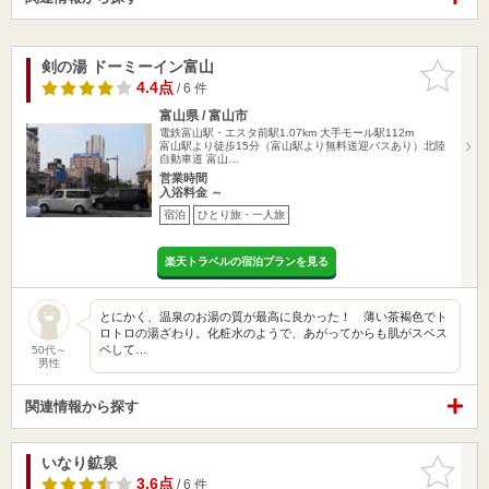
剣の湯 ドーミーイン富山
お気に入
りに追加
4.4点
/ 6 件
富山県 / 富山市
電鉄富山駅・エスタ前駅1.07km
大手モール駅112m
富山駅より徒歩15分（富山駅より無料送迎バスあり）北陸
自動車道 富山…
営業時間
入浴料金 ～
宿泊
ひとり旅・一人旅
楽天トラベルの宿泊プランを見る
とにかく、温泉のお湯の質が最高に良かった！ 薄い茶褐色でト
ロトロの湯ざわり。化粧水のようで、あがってからも肌がスベス
ベして…
50代～
男性
関連情報から探す
いなり鉱泉
お気に入
りに追加
3.6点
/ 6 件