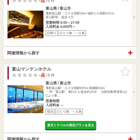
-点
/ 0 件
富山県 / 富山市
電鉄富山駅・エスタ前駅29m
地鉄ビル前駅221m
富山駅前、徒歩３分
営業時間 6:00～27:00
入浴料金 6,600円～
日帰り
ひとり旅・一人旅
関連情報から探す
富山マンテンホテル
お気に入
りに追加
-点
/ 0 件
富山県 / 富山市
電鉄富山駅・エスタ前駅605m
桜橋駅33m
・JR「富山駅」南口から徒歩約10分 ・北陸自動車道富山I
Cより車…
営業時間
入浴料金 ～
宿泊
ひとり旅・一人旅
楽天トラベルの宿泊プランを見る
関連情報から探す