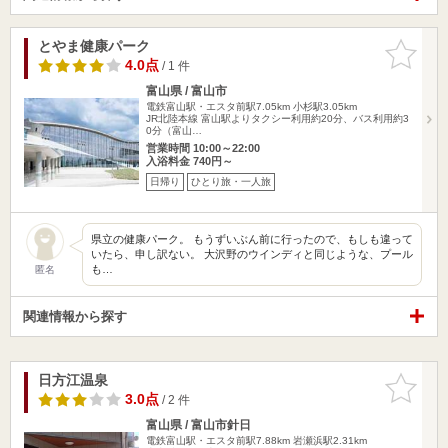
とやま健康パーク
お気に入
りに追加
4.0点
/ 1 件
富山県 / 富山市
電鉄富山駅・エスタ前駅7.05km
小杉駅3.05km
JR北陸本線 富山駅よりタクシー利用約20分、バス利用約3
0分（富山…
営業時間 10:00～22:00
入浴料金 740円～
日帰り
ひとり旅・一人旅
県立の健康パーク。 もうずいぶん前に行ったので、もしも違って
いたら、申し訳ない。 大沢野のウインディと同じような、プール
も…
匿名
関連情報から探す
日方江温泉
お気に入
りに追加
3.0点
/ 2 件
富山県 / 富山市針日
電鉄富山駅・エスタ前駅7.88km
岩瀬浜駅2.31km