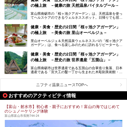
提供元：オリックス・ホテルマネジメント株式会社【PR】
の極上旅 －健康の旅 天然温泉バイタルプール－
北陸新幹線が開業し、実は東京からも2時間ほどでアクセス
この記事は黒部・宇奈月温泉 やまのはのPR記事です。
できる富山県の、おすすめスーパー銭湯をご紹介します。質
富山県南砺市の「桜ヶ池クアガーデン」は、天然温泉を使っ
のいい天然温泉が豊富で、すぐにでも出かけたくなる施設が
てヘルスケアのできるウェルネススポット。日帰りでも宿泊
満載ですよ。
でも天然温泉バイタルプールやサウナ、露天風呂を利用でき
るので、ゆったり楽しみながら美しく健康に。
健康・美食・歴史の2日間「桜ヶ池クアガーデン」
の極上旅 －美食の旅 里山オーベルジュ－
そんな「桜ヶ池クアガーデン」の天然温泉バイタルプールと
大浴場・露天風呂を、宿泊して体験してきたので詳しくレポ
里山オーベルジュ＆天然温泉ウェルネススパの「桜ヶ池クア
ートしたいと思います。
ガーデン」は、食べる楽しみのために訪れるリピーターも多
い温泉です。館内のレストラン「ジョウハナーレ」では、
月、水はフレンチ、火、木は和食、土日はその両方がランチ
健康・美食・歴史の2日間「桜ヶ池クアガーデン」
とディナーで味わえます。オリジナルのスイーツも評判で
の極上旅 －歴史の旅 世界遺産「五箇山」－
す。
富山県南砺市は世界遺産である五箇山の合掌造り集落、日本
そんな「桜ヶ池クアガーデン」に宿泊して、食を満喫してき
遺産である「宮大工の鑿一丁から生まれた木彫刻美術館・井
たのでじっくりご紹介します！
波」、ユネスコ無形文化遺産 城端曳山祭で知られる越中の
小京都・城端と、とても魅力的な観光スポットがたくさんあ
ります。
ニフティ温泉ニュースTOPへ
城端の郊外に建つ里山オーベルジュ＆温泉ウェルネススパ
おすすめのアクティビティ情報
「桜ヶ池クアガーデン」に泊まって、歴史の旅にお出かけし
てみませんか？
【富山・射水市】初心者・親子におすすめ！富山の海ではじめて
のシュノーケリング体験
富山県富山市長附744-24