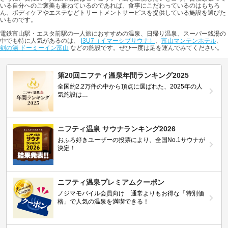
いる自分へのご褒美も兼ねているのであれば、食事にこだわっているのはもちろ
ん、ボディケアやエステなどトリートメントサービスを提供している施設を選びた
いものです。
電鉄富山駅・エスタ前駅の一人旅におすすめの温泉、日帰り温泉、スーパー銭湯の
中でも特に人気があるのは、
i3U7（イマーシブサウナ）
、
富山マンテンホテル
、
剣の湯 ドーミーイン富山
などの施設です。ぜひ一度は足を運んでみてください。
第20回ニフティ温泉年間ランキング2025
全国約2.2万件の中から頂点に選ばれた、2025年の人
気施設は…
ニフティ温泉 サウナランキング2026
おふろ好きユーザーの投票により、全国No.1サウナが
決定！
ニフティ温泉プレミアムクーポン
ノジマモバイル会員向け 通常よりもお得な「特別価
格」で人気の温泉を満喫できる！