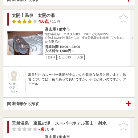
太閤山温泉 太閤の湯
お気に入
りに追加
4.0点
/ 11 件
富山県 / 射水市
電鉄富山駅・エスタ前駅10.79km
小杉駅822m
北陸本線JR小杉駅から車で約5分北陸自動車道「小杉I.C」
から車で約…
営業時間 10:00～24:00
入浴料金 1,000円～
日帰り
ひとり旅・一人旅
源泉利用のスーパー銭湯が少ないなか貴重な源泉と思います。飲
食については、色々あって良いですが、そばが良いのですが、ア
ピール…
50代～
指定し
ない
関連情報から探す
天然温泉 東風の湯 スーパーホテル富山・射水
お気に入
りに追加
-点
/ 0 件
富山県 / 射水市