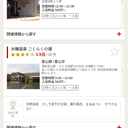
岩瀬浜駅より車
営業時間 12:00～21:00
入浴料金 500円～
日帰り
ひとり旅・一人旅
関連情報から探す
水橋温泉 ごくらくの湯
お気に入
りに追加
3.9点
/ 18 件
富山県 / 富山市
電鉄富山駅・エスタ前駅10.65km
水橋駅1.77km
あいの風とやま鉄道水橋駅より徒歩２３分 JR北陸本線水橋
駅からタク…
営業時間 9:30～21:00
入浴料金 500円～
日帰り
ひとり旅・一人旅
天然温泉 そして若干の立湯、露天風呂、まああつい サウナは
ない
20代 男
性
関連情報から探す