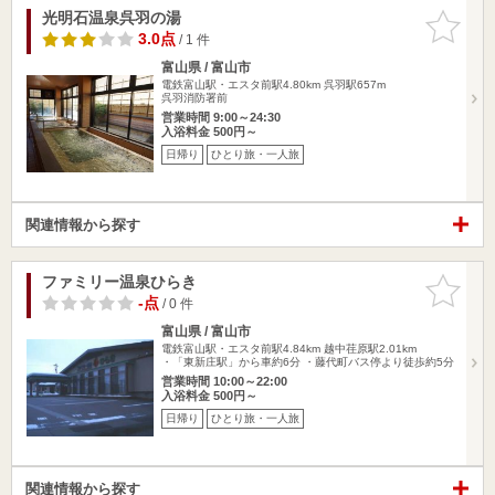
光明石温泉呉羽の湯
お気に入
りに追加
3.0点
/ 1 件
富山県 / 富山市
電鉄富山駅・エスタ前駅4.80km
呉羽駅657m
呉羽消防署前
営業時間 9:00～24:30
入浴料金 500円～
日帰り
ひとり旅・一人旅
関連情報から探す
ファミリー温泉ひらき
お気に入
りに追加
-点
/ 0 件
富山県 / 富山市
電鉄富山駅・エスタ前駅4.84km
越中荏原駅2.01km
・「東新庄駅」から車約6分 ・藤代町バス停より徒歩約5分
営業時間 10:00～22:00
入浴料金 500円～
日帰り
ひとり旅・一人旅
関連情報から探す