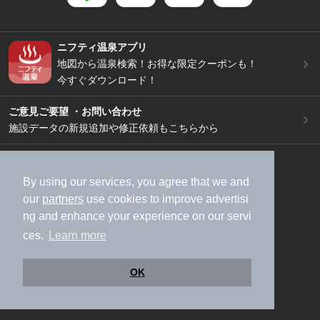
ニフティ温泉アプリ
地図から温泉検索！お得な限定クーポンも！
今すぐダウンロード！
ご意見ご要望 ・お問い合わせ
施設データの新規追加や修正依頼もこちらから
スマートフォン
/
PC
加盟店募集（資料請求）
広告出稿のご案内
By using our services, you agree that we and
our
partners
use cookies to improve advertisi
利用規約
ライフスタイルMEMBERS+規約
ng and enhance your experience on our servi
特定商取引法に基づく表記
ヘルプ
採用情報
ces.
Learn more
運営会社
個人情報保護ポリシー
©NIFTY Lifestyle Co., Ltd.
OK