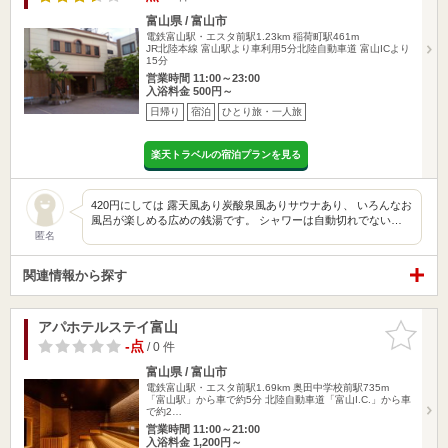
富山県 / 富山市
電鉄富山駅・エスタ前駅1.23km
稲荷町駅461m
JR北陸本線 富山駅より車利用5分北陸自動車道 富山ICより
15分
営業時間 11:00～23:00
入浴料金 500円～
日帰り
宿泊
ひとり旅・一人旅
楽天トラベルの宿泊プランを見る
420円にしては 露天風あり炭酸泉風ありサウナあり、 いろんなお
風呂が楽しめる広めの銭湯です。 シャワーは自動切れでない…
匿名
関連情報から探す
アパホテルステイ富山
お気に入
りに追加
-点
/ 0 件
富山県 / 富山市
電鉄富山駅・エスタ前駅1.69km
奥田中学校前駅735m
「富山駅」から車で約5分 北陸自動車道「富山I.C.」から車
で約2…
営業時間 11:00～21:00
入浴料金 1,200円～