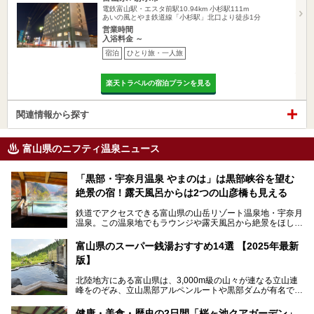
電鉄富山駅・エスタ前駅10.94km
小杉駅111m
あいの風とやま鉄道線「小杉駅」北口より徒歩1分
営業時間
入浴料金 ～
宿泊
ひとり旅・一人旅
楽天トラベルの宿泊プランを見る
関連情報から探す
富山県のニフティ温泉ニュース
「黒部・宇奈月温泉 やまのは」は黒部峡谷を望む
絶景の宿！露天風呂からは2つの山彦橋も見える
鉄道でアクセスできる富山県の山岳リゾート温泉地・宇奈月
温泉。この温泉地でもラウンジや露天風呂から絶景をほしい
ままにする絶好の地に建つ宿がORIX HOTELS & RESORTS
の「黒部・宇奈月温泉 やまのは」。
富山県のスーパー銭湯おすすめ14選 【2025年最新
版】
自慢の眺望、温泉、居心地の良い客室、ビュッフェ式の食事
など、実際に泊まってみた体験を中心に詳しく紹介しちゃい
北陸地方にある富山県は、3,000m級の山々が連なる立山連
ます。日常から少し離れて、山懐で自然に癒されたいと思う
峰をのぞみ、立山黒部アルペンルートや黒部ダムが有名で
方にぴったりの温泉です。冬なら雪景色も絵になりますよ。
す。また、氷見港をはじめとする富山湾に揚がる、きときと
の（新鮮な）海の幸も見逃せません！
───
健康・美食・歴史の2日間「桜ヶ池クアガーデン」