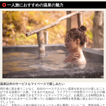
一人旅におすすめの温泉の魅力
温泉以外のサービスもマイペースで楽しみたい
同行者に気を使うことなく、自分のペースで入りたい温泉を好きなだけ楽しむこと
ができる温泉の一人旅。できるのであれば、ライブラリーや休憩スペースなどの施
設や、一人でも体験できるアクティビティープランなど、お風呂に入る時間以外も
充実させられるサービスが整っている施設の方が時間を有意義に使えるのではない
でしょうか。
さらに、女性の一人旅の場合はセキュリティ面も重視したいところ。普段頑張って