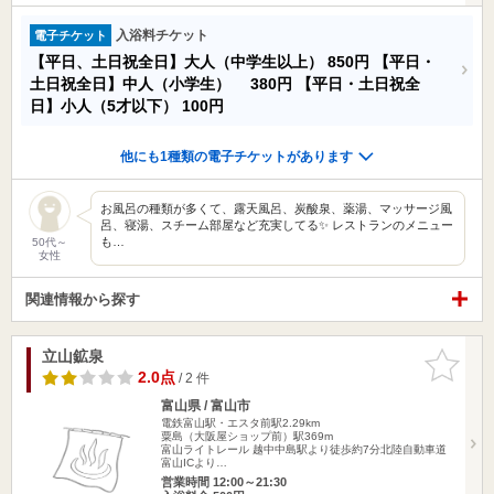
入浴料チケット
電子チケット
【平日、土日祝全日】大人（中学生以上）
850円
【平日・
土日祝全日】中人（小学生）
380円
【平日・土日祝全
日】小人（5才以下）
100円
他にも1種類の電子チケットがあります
お風呂の種類が多くて、露天風呂、炭酸泉、薬湯、マッサージ風
呂、寝湯、スチーム部屋など充実してる✨ レストランのメニュー
も…
50代～
女性
関連情報から探す
立山鉱泉
お気に入
りに追加
2.0点
/ 2 件
富山県 / 富山市
電鉄富山駅・エスタ前駅2.29km
粟島（大阪屋ショップ前）駅369m
富山ライトレール 越中中島駅より徒歩約7分北陸自動車道
富山ICより…
営業時間 12:00～21:30