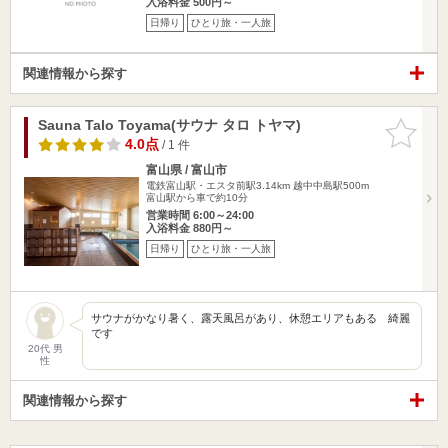
入浴料金 500円～
日帰り
ひとり旅・一人旅
関連情報から探す
Sauna Talo Toyama(サウナ タロ トヤマ)
お気に入
りに追加
4.0点
/ 1 件
富山県 / 富山市
電鉄富山駅・エスタ前駅3.14km
越中中島駅500m
富山駅から車で約10分
営業時間 6:00～24:00
入浴料金 880円～
日帰り
ひとり旅・一人旅
サウナがかなり暑く、露天風呂があり、休憩エリアもある 綺麗
です
20代 男
性
関連情報から探す