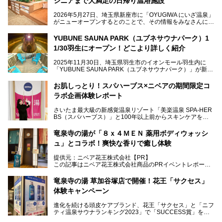
シニアまで大満足の日帰り温浴施設
2026年5月27日、埼玉県新座市に「OYUGIWA にいざ温泉」
がニューオープンするとのことで、その情報をみなさんにい
ち早くお伝えしようとひと足お先に取材訪問。
YUBUNE SAUNA PARK（ユブネサウナパーク）1
メインとなる黒湯の天然温泉や本格的なサウナをはじめ、4
1/30羽生にオープン！どこより詳しく紹介
種類のリラックスルームやお食事処、他施設とは一線を画す
キッズコーナーなど、施設の隅々までたっぷりとチェックし
2025年11月30日、埼玉県羽生市のイオンモール羽生内に
てきました！
「YUBUNE SAUNA PARK（ユブネサウナパーク）」が新規
オープン！
お肌しっとり！スパハーブス×ニベアの期間限定コ
今年の4月1日から楽久屋グループの一員となった「湯舞音
ラボ企画体験レポート
（ユブネ）」が新ブランド「YUBUNE SAUNA PARK」を立
ち上げました。
さいたま最大級の新感覚温泉リゾート「美楽温泉 SPA-HER
湯舞音らしいサウナにこだわった遊び心満点の"銭湯×屋外サ
BS（スパハーブス）」と100年以上前からスキンケアを考
ウナ"施設で、男女別のお風呂のほか、水着やサウナ着で楽
案してきた「ニベア」が、期間限定でコラボ企画を開催中。
しめる男女共用屋外サウナや飲食できるととのいスペースな
読者モデルやインスタグラマーとして活躍している、美容＆
ど、ユニークなポイントがいっぱい！
竜泉寺の湯が「８ｘ４ＭＥＮ 薬用ボディウォッシ
スパ大好きの畑瀬愛さんと取材してきました。
オープン前取材に行ってきましたので、早速どこより詳しく
ュ」とコラボ！爽快な香りで癒し体験
紹介しちゃいます！
───
提供元：ニベア花王株式会社【PR】
提供元：ニベア花王株式会社【PR】
この記事はニベア花王株式会社商品のPRイベントレポート
この記事はニベア花王株式会社商品のPRイベントレポート
記事です。
記事です。
竜泉寺の湯 草加谷塚店で開催！花王「サクセス」
ーーー
体験キャンペーン
注目のボディウォッシュアイテム「８ｘ４ＭＥＮ 薬用ボデ
ィウォッシュ」と「ニフティ温泉年間ランキング2021」で
進化を続ける頭皮ケアブランド、花王「サクセス」と「ニフ
全国総合2位にランクインした人気温浴施設「竜泉寺の湯 草
ティ温泉サウナランキング2023」で「SUCCESS賞」を獲
加谷塚店」がコラボイベントを期間限定で開催中ということ
得した人気温浴施設「竜泉寺の湯 草加谷塚店」がコラボイ
で早速訪問！