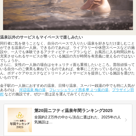
温泉以外のサービスもマイペースで楽しみたい
同行者に気を使うことなく、自分のペースで入りたい温泉を好きなだけ楽しむこと
ができる温泉の一人旅。できるのであれば、ライブラリーや休憩スペースなどの施
設や、一人でも体験できるアクティビティープランなど、お風呂に入る時間以外も
充実させられるサービスが整っている施設の方が時間を有意義に使えるのではない
でしょうか。
さらに、女性の一人旅の場合はセキュリティ面も重視したいところ。普段頑張って
いる自分へのご褒美も兼ねているのであれば、食事にこだわっているのはもちろ
ん、ボディケアやエステなどトリートメントサービスを提供している施設を選びた
いものです。
金子駅の一人旅におすすめの温泉、日帰り温泉、スーパー銭湯の中でも特に人気が
あるのは、
河辺温泉 梅の湯
、
フレッシュランド西多摩 よつ葉の湯
、
プラザイン羽
村
などの施設です。ぜひ一度は足を運んでみてください。
第20回ニフティ温泉年間ランキング2025
全国約2.2万件の中から頂点に選ばれた、2025年の人
気施設は…