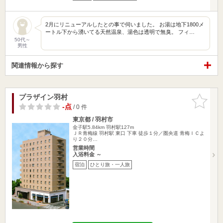
2月にリニューアルしたとの事で伺いました。 お湯は地下1800メ
ートル下から湧いてる天然温泉、湯色は透明で無臭。 フィ…
50代～
男性
関連情報から探す
プラザイン羽村
お気に入
りに追加
-点
/ 0 件
東京都 / 羽村市
金子駅5.84km
羽村駅127m
ＪＲ青梅線 羽村駅 東口 下車 徒歩１分／圏央道 青梅ＩＣよ
り２０分…
営業時間
入浴料金 ～
宿泊
ひとり旅・一人旅