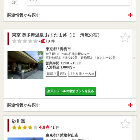
女性
関連情報から探す
東京 奥多摩温泉 おくたま路（旧 清流の宿）
お気に入
りに追加
-点
/ 0 件
東京都 / 青梅市
金子駅10.06km
石神前駅607m
石神前駅より徒歩10分、青梅駅よりタクシー10分
営業時間 11:00～15:00
入浴料金 1,000円～
日帰り
宿泊
ひとり旅・一人旅
楽天トラベルの宿泊プランを見る
関連情報から探す
砂川湯
お気に入
りに追加
4.0点
/ 1 件
東京都 / 武蔵村山市