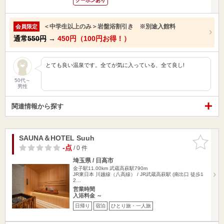
クーポンあり
＜中学生以上のみ＞岩盤浴割引き ※別途入館料
会員限定
通常
550円
→
450円（100円お得！）
とても良い温泉です。全てが気に入っている、全て良し!
50代～
男性
関連情報から探す
SAUNA＆HOTEL Suuh
お気に入
りに追加
-点
/ 0 件
埼玉県 / 日高市
金子駅11.00km
武蔵高萩駅790m
JR東日本 川越線（八高線） / JR武蔵高萩駅 (南出口 徒歩1
2…
営業時間
入浴料金 ～
日帰り
宿泊
ひとり旅・一人旅