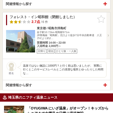
関連情報から探す
フォレスト・イン昭和館（閉館しました）
お気に入
りに追加
2.7点
/ 6 件
東京都 / 昭島市拝島町
金子駅10.72km
昭島駅671m
JR青梅線「昭島駅」北口より徒歩7分中央自動車道 八王
子ICより約2…
営業時間 14:00～22:00
入浴料金 2,000円～
日帰り
宿泊
ひとり旅・一人旅
温泉ではない施設に1000円？と行く前は思いましたが、 実際に
行くとこのサービスレベルとこの清潔な場所とゆったりした時間
な…
匿名
関連情報から探す
埼玉県のニフティ温泉ニュース
「OYUGIWA にいざ温泉」がオープン！キッズから