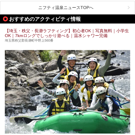
ベントを開催。
気になるその内容をチェックしてきました！
ニフティ温泉ニュースTOPへ
早速訪問し、気になるその内容を取材してきました！
おすすめのアクティビティ情報
───
提供元：花王株式会社【PR】
この記事は花王株式会社商品のPRイベントレポート記事で
【埼玉・秩父・長瀞ラフティング】初心者OK｜写真無料｜小学生
す。
OK｜7kmロングでしっかり遊べる｜温水シャワー完備
埼玉県秩父郡長瀞町中野上560番