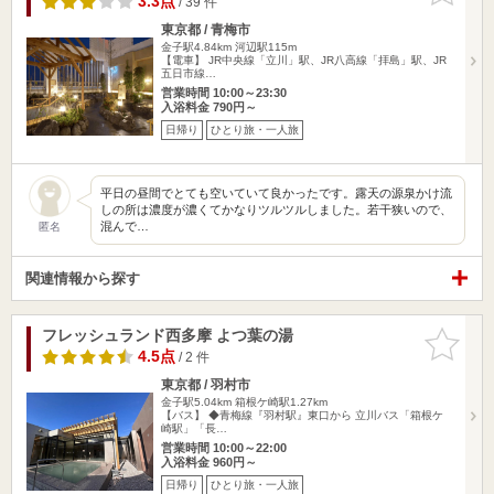
3.3点
/ 39 件
東京都 / 青梅市
金子駅4.84km
河辺駅115m
【電車】 JR中央線「立川」駅、JR八高線「拝島」駅、JR
五日市線…
営業時間 10:00～23:30
入浴料金 790円～
日帰り
ひとり旅・一人旅
平日の昼間でとても空いていて良かったです。露天の源泉かけ流
しの所は濃度が濃くてかなりツルツルしました。若干狭いので、
混んで…
匿名
関連情報から探す
フレッシュランド西多摩 よつ葉の湯
お気に入
りに追加
4.5点
/ 2 件
東京都 / 羽村市
金子駅5.04km
箱根ケ崎駅1.27km
【バス】 ◆青梅線『羽村駅』東口から 立川バス「箱根ケ
崎駅」「長…
営業時間 10:00～22:00
入浴料金 960円～
日帰り
ひとり旅・一人旅