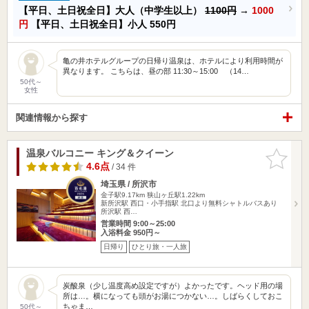
【平日、土日祝全日】大人（中学生以上）
1100円
→
1000
円
【平日、土日祝全日】小人
550円
亀の井ホテルグループの日帰り温泉は、ホテルにより利用時間が
異なります。 こちらは、昼の部 11:30～15:00 （14…
50代～
女性
関連情報から探す
温泉バルコニー キング＆クイーン
お気に入
りに追加
4.6点
/ 34 件
埼玉県 / 所沢市
金子駅9.17km
狭山ヶ丘駅1.22km
新所沢駅 西口・小手指駅 北口より無料シャトルバスあり
所沢駅 西…
営業時間 9:00～25:00
入浴料金 950円～
日帰り
ひとり旅・一人旅
炭酸泉（少し温度高め設定ですが）よかったです。ヘッド用の場
所は…。横になっても頭がお湯につかない…。しばらくしておこ
ちゃま…
50代～