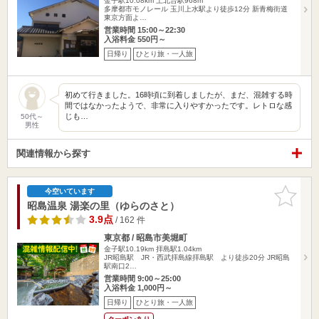
金子駅10.08km
上北台駅968m
多摩都市モノレール 玉川上水駅より徒歩12分 新青梅街道
東京方面よ…
営業時間 15:00～22:30
入浴料金 550円～
日帰り
ひとり旅・一人旅
初めて行きました。16時頃に到着しましたが、まだ、混雑する時
間ではなかったようで、非常に入りやすかったです。レトロな感
じも…
50代～
男性
関連情報から探す
お気に入
今空いています
りに追加
昭島温泉 湯楽の里（ゆらのさと）
3.9点
/ 162 件
東京都 / 昭島市美堀町
金子駅10.19km
拝島駅1.04km
JR昭島駅 JR・西武拝島線拝島駅 より徒歩20分 JR昭島
駅南口2…
営業時間 9:00～25:00
入浴料金 1,000円～
日帰り
ひとり旅・一人旅