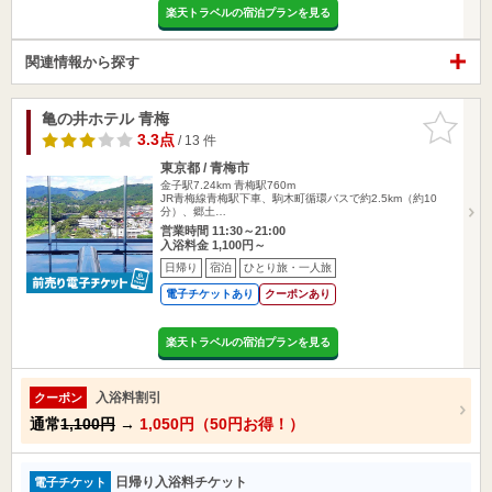
楽天トラベルの宿泊プランを見る
関連情報から探す
亀の井ホテル 青梅
お気に入
りに追加
3.3点
/ 13 件
東京都 / 青梅市
金子駅7.24km
青梅駅760m
JR青梅線青梅駅下車、駒木町循環バスで約2.5km（約10
分）、郷土…
営業時間 11:30～21:00
入浴料金 1,100円～
日帰り
宿泊
ひとり旅・一人旅
電子チケットあり
クーポンあり
楽天トラベルの宿泊プランを見る
入浴料割引
クーポン
通常
1,100円
→
1,050円（50円お得！）
日帰り入浴料チケット
電子チケット