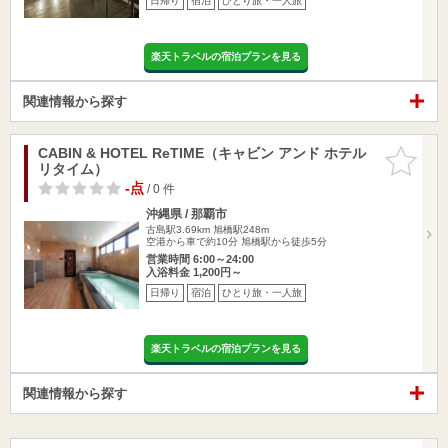
日帰り
宿泊
ひとり旅・一人旅
楽天トラベルの宿泊プランを見る
関連情報から探す
CABIN & HOTEL ReTIME（キャビン アンド ホテル
お気に入
リタイム）
りに追加
-点
/ 0 件
沖縄県 / 那覇市
古島駅3.69km
旭橋駅248m
空港から車で約10分 旭橋駅から徒歩5分
営業時間 6:00～24:00
入浴料金 1,200円～
日帰り
宿泊
ひとり旅・一人旅
楽天トラベルの宿泊プランを見る
関連情報から探す