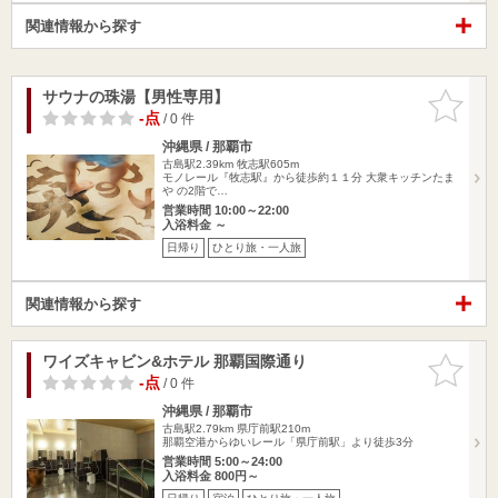
関連情報から探す
サウナの珠湯【男性専用】
お気に入
りに追加
-点
/ 0 件
沖縄県 / 那覇市
古島駅2.39km
牧志駅605m
モノレール『牧志駅』から徒歩約１１分 大衆キッチンたま
や の2階で…
営業時間 10:00～22:00
入浴料金 ～
日帰り
ひとり旅・一人旅
関連情報から探す
ワイズキャビン&ホテル 那覇国際通り
お気に入
りに追加
-点
/ 0 件
沖縄県 / 那覇市
古島駅2.79km
県庁前駅210m
那覇空港からゆいレール「県庁前駅」より徒歩3分
営業時間 5:00～24:00
入浴料金 800円～