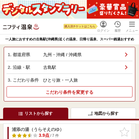
購入済チケットはこちら
ログイン
履歴
メニュー
一人旅におすすめの古島駅(沖縄県)近くの温泉、日帰り温泉、スーパー銭湯おすすめ
1. 都道府県
九州・沖縄 / 沖縄県
2. 沿線・駅
古島駅
3. こだわり条件
ひとり旅・一人旅
こだわり条件を変更する
リストから探す
地図から探す
浦添の湯（うらそえのゆ）
お気に入
りに追加
3.9点
/ 7 件