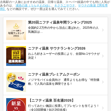
古島駅の一人旅におすすめの温泉、日帰り温泉、スーパー銭湯の中でも特に人気が
あるのは、
浦添の湯（うらそえのゆ）
、
キクラニサウナ
、
サウナの珠湯【男性専
用】
などの施設です。ぜひ一度は足を運んでみてください。
第20回ニフティ温泉年間ランキング2025
全国約2.2万件の中から頂点に選ばれた、2025年の人
気施設は…
ニフティ温泉 サウナランキング2026
おふろ好きユーザーの投票により、全国No.1サウナが
決定！
ニフティ温泉プレミアムクーポン
ノジマモバイル会員向け 通常よりもお得な「特別価
格」で人気の温泉を満喫できる！
【ニフティ温泉 百名湯2026】
行ってみたい施設に投票してプレゼントを当てよう！
（全10回開催 / 合計260名様）