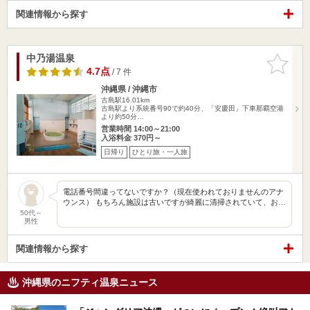
関連情報から探す
中乃湯温泉
お気に入
りに追加
4.7点
/ 7 件
沖縄県 / 沖縄市
古島駅16.01km
古島駅より系統番号90で約40分、「安慶田」下車那覇空港
より約50分…
営業時間 14:00～21:00
入浴料金 370円～
日帰り
ひとり旅・一人旅
電話番号間違ってないですか？（現在使われておりませんのアナ
ウンス） もちろん施設は古いですが綺麗に清掃されていて、お…
50代～
男性
関連情報から探す
沖縄県のニフティ温泉ニュース