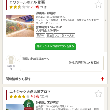
ロワジールホテル 那覇
お気に入
りに追加
2.9点
/ 9 件
沖縄県 / 那覇市
古島駅4.14km
旭橋駅953m
モノレール「旭橋駅」下車徒歩6分（旭橋交差点を東町方
面へまっすぐ）、…
営業時間 9:00～18:00
入浴料金 2,000円～
日帰り
宿泊
ひとり旅・一人旅
楽天トラベルの宿泊プランを見る
那覇の老舗高級ホテル
沖縄県那覇市にある老舗…
40代 男
性
関連情報から探す
エナジック天然温泉アロマ
お気に入
りに追加
4.3点
/ 21 件
沖縄県 / 宜野湾市
古島駅7.71km
浦添前田駅5.11km
宜野湾「老人ホーム愛誠園前」バス停より徒歩5分。那覇