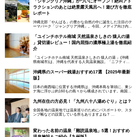
「ジャングリア沖縄」がついにオープン！絶叫アト
ラクションのあとは絶景露天風呂へ！遊び方を徹底
レポート
沖縄北部「やんばる」の豊かな自然の中に誕生した注目のテ
ーマパーク「ジャングリア沖縄」。今回、メディア向け内覧
会に参加する機会をいただきました！この記事では、ジャン
グリアの全貌をお届けすべく、見どころや料金、アクセス方
「ユインチホテル南城 天然温泉さしきの 猿人の湯
法まで徹底解説していきます。
」貸切湯レビュー！国内屈指の濃厚極上湯を徹底紹
介
「ユインチホテル南城 天然温泉さしきの 猿人の湯 」(沖縄
県南城市)は、沖縄を代表する人気温泉施設。「ニフティ温
泉 年間ランキング 2024」の九州・沖縄エリア総合にて第1
位を獲得し、平日・土日にかかわらず多くの常連客や温泉フ
沖縄県のスーパー銭湯おすすめ17選 【2025年最新
ァンが訪れます。
版】
とりわけ貸切湯はお湯の良さに定評があり、コアな温泉ファ
日本の南西端に位置する沖縄県は、沖縄本島を筆頭に、東シ
ンに注目される存在。今回は貸切湯にスポットを当て、その
ナ海に浮かぶ約160もの島々から構成されています。南国な
魅力を徹底解説します。
らではの温暖な気候、カラフルな魚が泳ぐ美しい海、手付か
ずの豊かな自然、独自の歴史や文化など、多くの人を惹きつ
九州在住の方必見！「九州八十八湯めぐり」とは？
けてやまない魅力あふれる観光県です。
全国各地の温泉地では温泉巡りのためにパスポートや、スタ
そんな沖縄県のスーパー銭湯には、ホテル併設などリゾート
ンプ帳などの設置している所もありますよね？
と同時に楽しめる施設が多くあります。日帰りでも旅行気分
その中でも九州には、九州各県の有名な温泉地を巡るための
を味わえる、沖縄のスーパー銭湯をご紹介します。
「九州八十八湯めぐり」があるんです。
九州を回って歩くのはなかなか大変ですが、九州で温泉好き
変わった名前の温泉「難読温泉地」5選！おすすめ
な方ならぜひ参加してみたいスタンプラリーでしょう。
温泉施設もご紹介【九州版】