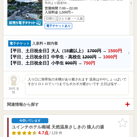
市内より国道58…
営業時間 7:00～22:00
入浴料金 1,500円～
日帰り
ひとり旅・一人旅
電子チケットあり
入泉料＋館内着
電子チケット
【平日、土日祝全日】大人（18歳以上）
1700円
→
1500円
【平日、土日祝全日】中学生・高校生
1200円
→
1000円
【平日、土日祝全日】小学生
900円
→
750円
入り口に熱帯魚の水槽があり癒されます 温泉はややしょっぱいで
すがトロトロで いつまでもポカポカ暖かいです 土日は塩サ…
30代 女
性
関連情報から探す
お気に入
今空いています
りに追加
ユインチホテル南城 天然温泉さしきの 猿人の湯
4.7点
/ 128 件