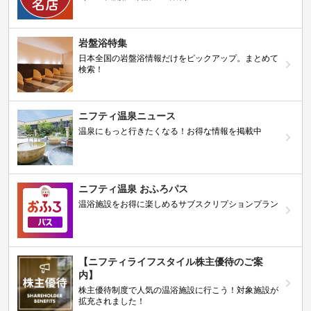
岩盤浴特集
日本全国の岩盤浴情報だけをピックアップ。まとめて
検索！
ニフティ温泉ニュース
温泉にもっと行きたくなる！お得な情報を掲載中
ニフティ温泉 おふろパス
温浴施設をお得に楽しめるサブスクリプションプラン
【ニフティライフスタイル株主優待のご案
内】
株主優待制度で人気の温浴施設に行こう！対象施設が
拡充されました！