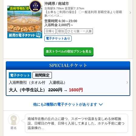
沖縄県 / 南城市
古島駅9.78km
首里駅7.37km
【お車をご利用の場合】 〇一般道利用 那覇空港より那覇
東バイパス…
営業時間 6:30～23:00
入浴料金 2,000円～
日帰り
宿泊
ひとり旅・一人旅
電子チケットあり
楽天トラベルの宿泊プランを見る
期間限定
電子チケット
入浴料割引（タオル付 入湯税込）
大人（中学生以上）
2200円
→
1600円
他にも2種類の電子チケットがあります
南城市佐敷の丘の上に建つ、スポーツや温泉を楽しめる休暇施
設。日曜日の午後、日帰り入浴して来ました。ホテル手前に建つ
温泉棟の…
匿名