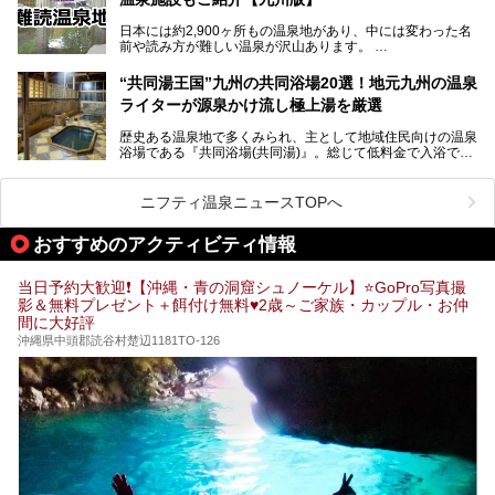
日本には約2,900ヶ所もの温泉地があり、中には変わった名
前や読み方が難しい温泉が沢山あります。
そこで日本各地にある「難読温泉地」を、地域ごとにクイズ
“共同湯王国”九州の共同浴場20選！地元九州の温泉
形式でご紹介。第５回目(最終回)である今回は、九州地方の
ライターが源泉かけ流し極上湯を厳選
難読温泉地をピックアップしました。
また、各温泉地のおすすめ温泉施設も併せてご紹介します。
歴史ある温泉地で多くみられ、主として地域住民向けの温泉
浴場である『共同浴場(共同湯)』。総じて低料金で入浴で
いくつ読めるか、ぜひチャレンジしてみて下さいね！
き、観光的側面よりも生活のためのお風呂の要素が強い点が
特徴です。
共同浴場は全国各地の温泉地にありますが、特に九州地方は
ニフティ温泉ニュースTOPへ
共同湯文化が古くから発展し、質・量ともに大変充実。九州
は“共同湯王国”といっても決して過言では無いでしょう。
おすすめのアクティビティ情報
今回は地元在住の九州の温泉ライターである筆者が過去入浴
した中から、源泉かけ流しと泉質の良さにこだわって九州の
共同浴場を20施設厳選。入浴マナーを守りながら、ぜひ湯
当日予約大歓迎❗【沖縄・青の洞窟シュノーケル】⭐GoPro写真撮
めぐりの参考にされてみて下さい！
影＆無料プレゼント＋餌付け無料♥️2歳～ご家族・カップル・お仲
間に大好評
沖縄県中頭郡読谷村楚辺1181TO-126