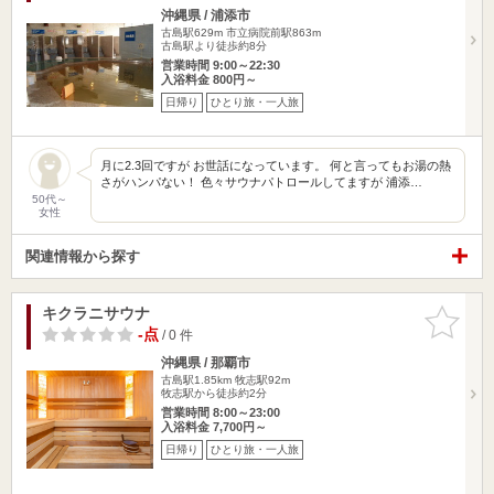
沖縄県 / 浦添市
古島駅629m
市立病院前駅863m
古島駅より徒歩約8分
営業時間 9:00～22:30
入浴料金 800円～
日帰り
ひとり旅・一人旅
月に2.3回ですが お世話になっています。 何と言ってもお湯の熱
さがハンパない！ 色々サウナパトロールしてますが 浦添…
50代～
女性
関連情報から探す
キクラニサウナ
お気に入
りに追加
-点
/ 0 件
沖縄県 / 那覇市
古島駅1.85km
牧志駅92m
牧志駅から徒歩約2分
営業時間 8:00～23:00
入浴料金 7,700円～
日帰り
ひとり旅・一人旅