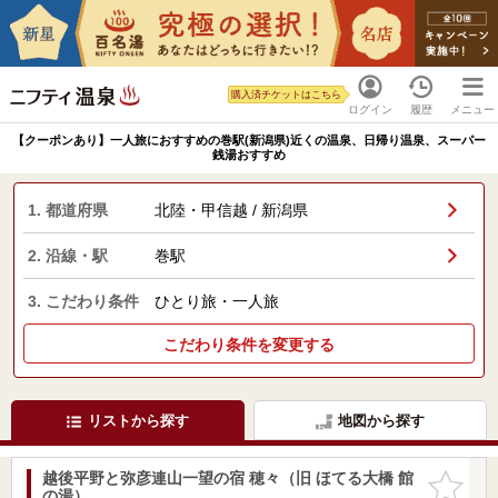
購入済チケットはこちら
ログイン
履歴
メニュー
【クーポンあり】一人旅におすすめの巻駅(新潟県)近くの温泉、日帰り温泉、スーパー
銭湯おすすめ
1. 都道府県
北陸・甲信越 / 新潟県
2. 沿線・駅
巻駅
3. こだわり条件
ひとり旅・一人旅
こだわり条件を変更する
リストから探す
地図から探す
越後平野と弥彦連山一望の宿 穂々（旧 ほてる大橋 館
お気に入
の湯）
りに追加