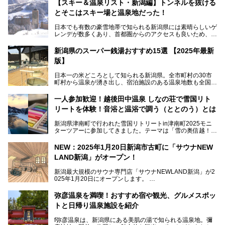
【スキー＆温泉リスト・新潟編】トンネルを抜ける
とそこはスキー場と温泉地だった！
日本でも有数の豪雪地帯で知られる新潟県には素晴らしいゲ
レンデが数多くあり、首都圏からのアクセスも良いため、関
東のスキーヤー＆スノーボーダー御用達となっています。ま
た全域にわたって月岡、赤倉、松之山、燕、妙高、岩室など
新潟県のスーパー銭湯おすすめ15選 【2025年最新
など、古くは文豪にも愛された歴史ある老舗温泉地が多いこ
版】
とで知られています。
今回はスキーヤーやスノーボーダーの“滑り疲れ”を癒やすた
日本一の米どころとして知られる新潟県。全市町村の30市
めに訪れたい、新潟県内にあるスキー場そばの温泉地をまと
町村から温泉が湧き出し、宿泊施設のある温泉地数も全国有
めました。
数で、魅力的な温泉がいっぱいの県でもあります。日帰りで
アフタースキーは温泉で決まりですね！
温泉が利用ができる宿泊施設も多く、スーパー銭湯も多彩な
一人参加歓迎！越後田中温泉 しなの荘で雪国リト
サービスを提供する施設がいろいろ。
リートを体験！音浴と温浴で調う（ととのう）とは
観光やレジャーに温泉を組み合わせれば、旅はさらに充実し
ますね。今回は、新潟県でおすすめのスーパー銭湯をご紹介
新潟県津南町で行われた雪国リトリートin津南町2025モニ
します。
ターツアーに参加してきました。テーマは「雪の奥信越！音
浴と温浴で調うリトリート」。
NEW：2025年1月20日新潟市古町に「サウナNEW
温泉ライターとして「温浴」は頻繁に体験していますが、
LAND新潟」がオープン！
「音浴」とは果たしてどんな体験なのでしょう？とても気に
なります。
新潟最大規模のサウナ専門店「サウナNEWLAND新潟」が2
025年1月20日にオープンします。
古町はかつて港町として栄えていた日本海有数の花街。この
街に再び笑顔と賑わいを取り戻し、新たなランドマークとし
なお、宿泊した温泉は日帰り入浴もできる秘湯「越後田中温
弥彦温泉を満喫！おすすめ宿や観光、グルメスポッ
て地域活性化を目指します。
泉 しなの荘」です。こちらについても詳しく紹介します。
トと日帰り温泉施設を紹介
サウナ室のテーマは「海賊船」‥⁉ ユニークなサウナ室を
含む３つのポイントをご紹介！
───
f弥彦温泉は、新潟県にある美肌の湯で知られる温泉地。彌