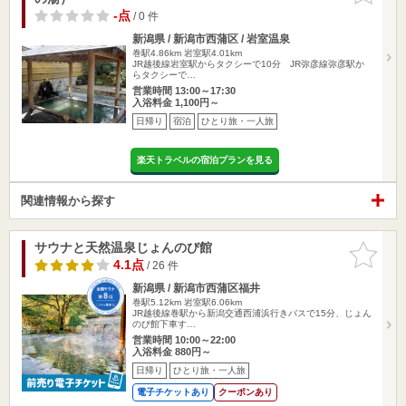
-点
/ 0 件
新潟県 / 新潟市西蒲区 / 岩室温泉
巻駅4.86km
岩室駅4.01km
JR越後線岩室駅からタクシーで10分 JR弥彦線弥彦駅か
らタクシーで…
営業時間 13:00～17:30
入浴料金 1,100円～
日帰り
宿泊
ひとり旅・一人旅
楽天トラベルの宿泊プランを見る
関連情報から探す
サウナと天然温泉じょんのび館
お気に入
りに追加
4.1点
/ 26 件
新潟県 / 新潟市西蒲区福井
巻駅5.12km
岩室駅6.06km
JR越後線巻駅から新潟交通西浦浜行きバスで15分、じょん
のび館下車す…
営業時間 10:00～22:00
入浴料金 880円～
日帰り
ひとり旅・一人旅
電子チケットあり
クーポンあり