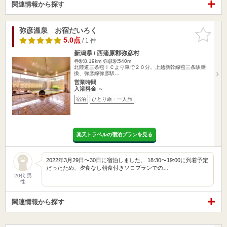
関連情報から探す
弥彦温泉 お宿だいろく
お気に入
りに追加
5.0点
/ 1 件
新潟県 / 西蒲原郡弥彦村
巻駅8.19km
弥彦駅540m
北陸道三条燕ＩＣより車で２０分。上越新幹線燕三条駅乗
換、弥彦線弥彦駅…
営業時間
入浴料金 ～
宿泊
ひとり旅・一人旅
楽天トラベルの宿泊プランを見る
2022年3月29日〜30日に宿泊しました。 18:30〜19:00に到着予定
だったため、夕食なし朝食付きソロプランでの…
20代 男
性
関連情報から探す