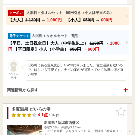
入浴料＋タオルセット 50円引き（小人は平日のみ）
クーポン
【大人】
1,130円
→
1,080円
【小人】
650円
→
600円
入浴料＋タオルセット 割引
電子チケット
【平日、土日祝全日】大人（中学生以上）
1130円
→
1080
円
【平日限定】小人（小学生）
650円
→
600円
旧巻町にある温泉施設。GW中に伺いました。岩室温泉も近いの
で、はしごも可能です。ナビの案内が間違っていて温泉にほど近
い射撃…
50代～
男性
関連情報から探す
多宝温泉 だいろの湯
お気に入
りに追加
4.1点
/ 34 件
新潟県 / 新潟市西蒲区
巻駅5.58km
弥彦駅3.26km
・JR「岩室駅」よりタクシー10分 ・北陸道「巻潟東I.C.」
より…