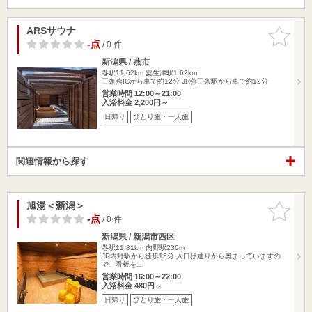
ARSサウナ
お気に入
りに追加
-点
/ 0 件
新潟県 / 燕市
巻駅11.62km
粟生津駅1.62km
三条燕ICから車で約12分 JR燕三条駅から車で約12分
営業時間 12:00～21:00
入浴料金 2,200円～
日帰り
ひとり旅・一人旅
関連情報から探す
旭湯＜新潟＞
お気に入
りに追加
-点
/ 0 件
新潟県 / 新潟市西区
巻駅11.81km
内野駅236m
JR内野駅から徒歩15分 入口は通りから奥まっていますの
で、看板を…
営業時間 16:00～22:00
入浴料金 480円～
日帰り
ひとり旅・一人旅