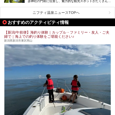
彦神社の門前に位置し、魅力的な観光スポットがたくさんあ
提供元：一般社団法人 雪国観光舎【PR】
ります。
この記事は一般社団法人 雪国観光舎のPRレポート記事で
この記事では、弥彦温泉の宿泊に最適なおすすめ宿や、日帰
ニフティ温泉ニュースTOPへ
す。
り施設、グルメスポット、弥彦の自然を堪能できる観光スポ
ットをご紹介します。初めての弥彦温泉旅行を計画している
おすすめのアクティビティ情報
方に向けて、弥彦温泉の魅力を存分にお伝えしますので、ぜ
ひ参考にしてみてくださいね！
【新潟/午前便】海釣り体験｜カップル・ファミリー・友人・ご夫
婦で｜海上での釣り体験をご堪能ください♪
新潟県新潟市東区岡山