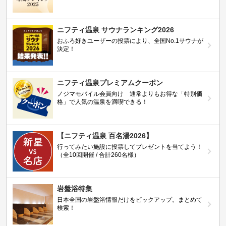
ニフティ温泉 サウナランキング2026
おふろ好きユーザーの投票により、全国No.1サウナが
決定！
ニフティ温泉プレミアムクーポン
ノジマモバイル会員向け 通常よりもお得な「特別価
格」で人気の温泉を満喫できる！
【ニフティ温泉 百名湯2026】
行ってみたい施設に投票してプレゼントを当てよう！
（全10回開催 / 合計260名様）
岩盤浴特集
日本全国の岩盤浴情報だけをピックアップ。まとめて
検索！