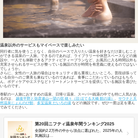
温泉以外のサービスもマイペースで楽しみたい
同行者に気を使うことなく、自分のペースで入りたい温泉を好きなだけ楽しむこと
ができる温泉の一人旅。できるのであれば、ライブラリーや休憩スペースなどの施
設や、一人でも体験できるアクティビティープランなど、お風呂に入る時間以外も
充実させられるサービスが整っている施設の方が時間を有意義に使えるのではない
でしょうか。
さらに、女性の一人旅の場合はセキュリティ面も重視したいところ。普段頑張って
いる自分へのご褒美も兼ねているのであれば、食事にこだわっているのはもちろ
ん、ボディケアやエステなどトリートメントサービスを提供している施設を選びた
いものです。
巻駅の一人旅におすすめの温泉、日帰り温泉、スーパー銭湯の中でも特に人気があ
るのは、
越後平野と弥彦連山一望の宿 穂々（旧 ほてる大橋 館の湯）
、
サウナと天
然温泉じょんのび館
、
多宝温泉 だいろの湯
などの施設です。ぜひ一度は足を運ん
でみてください。
第20回ニフティ温泉年間ランキング2025
全国約2.2万件の中から頂点に選ばれた、2025年の人
気施設は…