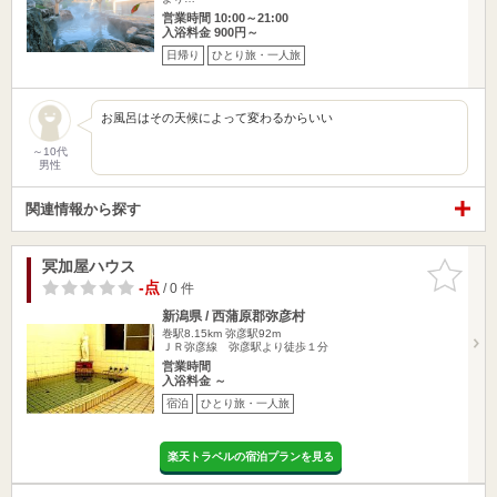
営業時間 10:00～21:00
入浴料金 900円～
日帰り
ひとり旅・一人旅
お風呂はその天候によって変わるからいい
～10代
男性
関連情報から探す
冥加屋ハウス
お気に入
りに追加
-点
/ 0 件
新潟県 / 西蒲原郡弥彦村
巻駅8.15km
弥彦駅92m
ＪＲ弥彦線 弥彦駅より徒歩１分
営業時間
入浴料金 ～
宿泊
ひとり旅・一人旅
楽天トラベルの宿泊プランを見る