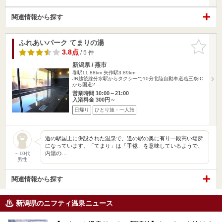
関連情報から探す
ふれあいパーク てまりの湯
お気に入
りに追加
3.8点
/ 5 件
新潟県 / 燕市
巻駅11.88km
矢作駅3.89km
JR越後線分水駅からタクシーで10分北陸自動車道燕三条IC
から国道2…
営業時間 10:00～21:00
入浴料金 300円～
日帰り
ひとり旅・一人旅
道の駅国上に併設された温泉で、道の駅の奥に有り一段高い場所
になっています。「てまり」は「手毬」を意味しているようで、
内湯の…
～10代
男性
関連情報から探す
新潟県のニフティ温泉ニュース