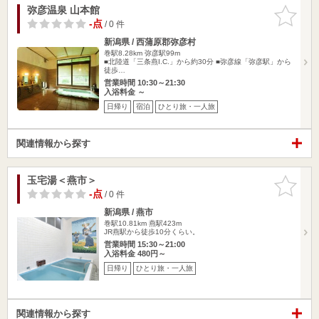
弥彦温泉 山本館
お気に入
りに追加
-点
/ 0 件
新潟県 / 西蒲原郡弥彦村
巻駅8.28km
弥彦駅99m
■北陸道「三条燕I.C.」から約30分 ■弥彦線「弥彦駅」から
徒歩…
営業時間 10:30～21:30
入浴料金 ～
日帰り
宿泊
ひとり旅・一人旅
関連情報から探す
玉宅湯＜燕市＞
お気に入
りに追加
-点
/ 0 件
新潟県 / 燕市
巻駅10.81km
燕駅423m
JR燕駅から徒歩10分くらい。
営業時間 15:30～21:00
入浴料金 480円～
日帰り
ひとり旅・一人旅
関連情報から探す