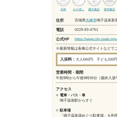
天然
かけ流し
露天風呂
貸切風呂
宮城県
大崎市
鳴子温泉新屋
住所
0229-83-4751
電話
https://www.city.osaki.mi
公式HP
※最新情報は各種公式サイトなどで
入浴料：
大人660円、子ども330
営業時間・期間
午前9時から午後9時30分（最終入湯
アクセス
電車・バス・車
鳴子温泉駅からすぐ
駐車場
「鳴子温泉湯めぐり駐車場」を利