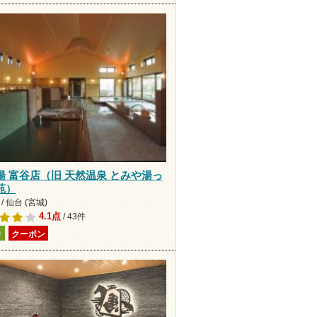
湯 富谷店（旧 天然温泉 とみや湯っ
苑）
/ 仙台 (宮城)
4.1点
/ 43件
り
クーポン