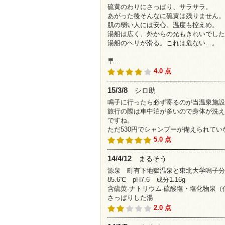
硫黄のわりにさっぱり、サラサラ。
あがった後そんなに硫黄は残りません。
肌の弱い人には安心。温度も控えめ。
湯船は広く、外からの光もきれいでした
湯船のヘリが滑る。これは危ない…。
早…
4.0 点
15/3/8
シロ助
鳴子に行ったら必ず寄るのが当温泉施設
旅行の際は車中泊が多いので身体が洗え
ですね。
ただ530円でシャンプーが備えられて
5.0 点
14/4/12
まるそう
源泉 町有下地獄温泉と東北大学鳴子分
85.6℃ pH7.6 成分1.16g
含硫黄-ナトリウム-硫酸塩・塩化物泉
さっぱりした湯
2.0 点