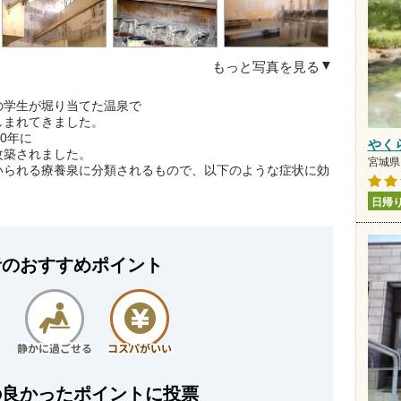
もっと写真を見る
の学生が堀り当てた温泉で
しまれてきました。
0年に
やく
改築されました。
宮城県 
いられる療養泉に分類されるもので、以下のような症状に効
日帰
者のおすすめポイント
の良かったポイントに投票