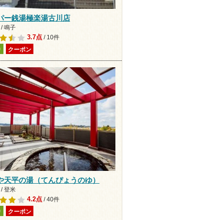
パー銭湯極楽湯古川店
/ 鳴子
3.7点
/ 10件
り
クーポン
や天平の湯（てんぴょうのゆ）
/ 登米
4.2点
/ 40件
り
クーポン