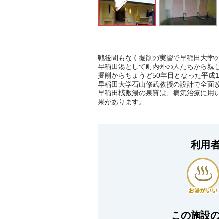
戦後間もなく掘削の実習で早稲田大学
早稲田湯として町内外の人たちから親
掘削からちょうど50年目となった平成1
早稲田大学石山修武教授の設計で全面
早稲田桟敷湯の泉質は、病気治療に用
果があります。
利用
この施設