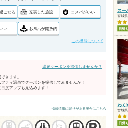
スー
過ごせる
充実した施設
コスパがいい
宮城県 
いい
お風呂が開放的
日帰
この機能について
温泉クーポンを提供しませんか？
載できます。
ニフティ温泉でクーポンを提供してみませんか！
注目度アップも見込めます！
わく
掲載情報に誤りがある場合はこちら
宮城県 
日帰