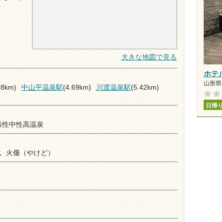
大きな地図で見る
ホテ
山形県
78km)
中山平温泉駅
(4.69km)
川渡温泉駅
(5.42km)
日帰
張性中性高温泉
化
火傷（やけど）