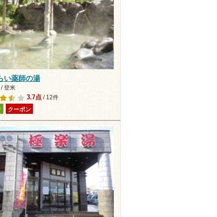
らい薬師の湯
/ 登米
3.7点
/ 12件
り
クーポン