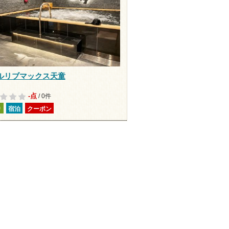
ルリブマックス天童
-点
/ 0件
り
宿泊
クーポン