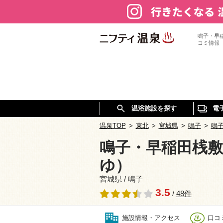
鳴子・早
コミ情報
温浴施設を探す
電
温泉TOP
>
東北
>
宮城県
>
鳴子
>
鳴
鳴子・早稲田桟敷
ゆ）
宮城県 / 鳴子
3.5
/
48件
施設情報・アクセス
口コミ