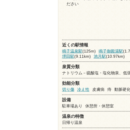
ださい
近くの駅情報
鳴子温泉駅
(125m)
鳴子御殿湯駅
(1.
堺田駅
(9.11km)
池月駅
(10.97km)
泉質分類
ナトリウム－硫酸塩・塩化物泉、低
効能分類
切り傷
冷え性
皮膚病
痔
動脈硬
設備
駐車場あり
休憩所・休憩室
温泉の特徴
日帰り温泉