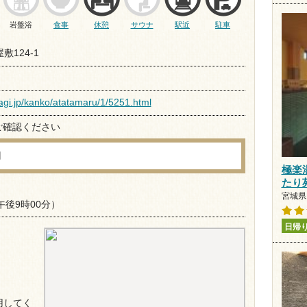
岩盤浴
食事
休憩
サウナ
駅近
駐車
敷124-1
yagi.jp/kanko/atatamaru/1/5251.html
ご確認ください
円
極楽
たり
宮城県 
午後9時00分）
日帰
用してく