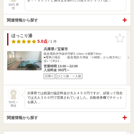
30代 男
性
関連情報から探す
ほっこり湯
お気に入
りに追加
5.0点
/ 1 件
兵庫県 / 宝塚市
阪急電鉄伊丹線伊丹駅5.14km
小林駅746m
■電車の場合 ・阪急電鉄今津線「小林駅」から南方向に
歩いて約12…
営業時間 13:00～22:00
入浴料金 350円～
日帰り
ひとり旅・一人旅
兵庫県では銭湯の協定料金が大人４５０円ですが、頑張って現在
では大人３００円で営業されていました。自動発券機でチケット
を購入…
50代～
男性
関連情報から探す