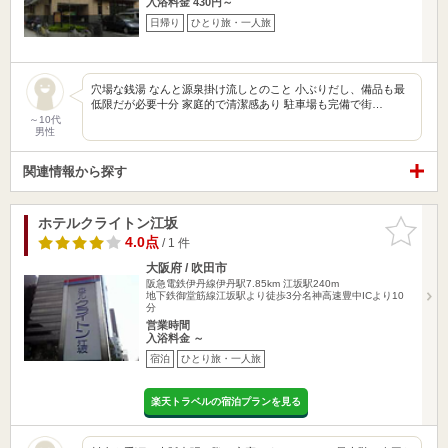
入浴料金 430円～
日帰り
ひとり旅・一人旅
穴場な銭湯 なんと源泉掛け流しとのこと 小ぶりだし、備品も最
低限だが必要十分 家庭的で清潔感あり 駐車場も完備で街…
～10代
男性
関連情報から探す
ホテルクライトン江坂
お気に入
りに追加
4.0点
/ 1 件
大阪府 / 吹田市
阪急電鉄伊丹線伊丹駅7.85km
江坂駅240m
地下鉄御堂筋線江坂駅より徒歩3分名神高速豊中ICより10
分
営業時間
入浴料金 ～
宿泊
ひとり旅・一人旅
楽天トラベルの宿泊プランを見る