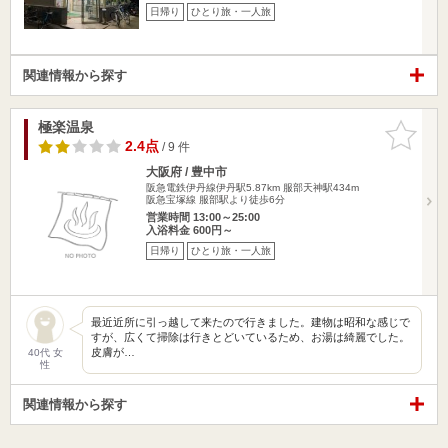
日帰り
ひとり旅・一人旅
関連情報から探す
極楽温泉
お気に入
りに追加
2.4点
/ 9 件
大阪府 / 豊中市
阪急電鉄伊丹線伊丹駅5.87km
服部天神駅434m
阪急宝塚線 服部駅より徒歩6分
営業時間 13:00～25:00
入浴料金 600円～
日帰り
ひとり旅・一人旅
最近近所に引っ越して来たので行きました。建物は昭和な感じで
すが、広くて掃除は行きとどいているため、お湯は綺麗でした。
皮膚が…
40代 女
性
関連情報から探す