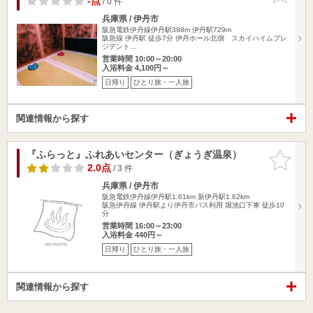
-点
/ 0 件
兵庫県 / 伊丹市
阪急電鉄伊丹線伊丹駅398m
伊丹駅729m
阪急線 伊丹駅 徒歩7分 伊丹ホール北側 スカイハイムプレ
ジデント…
営業時間 10:00～20:00
入浴料金 4,100円～
日帰り
ひとり旅・一人旅
関連情報から探す
『ふらっと』ふれあいセンター（ぎょうぎ温泉）
お気に入
りに追加
2.0点
/ 3 件
兵庫県 / 伊丹市
阪急電鉄伊丹線伊丹駅1.61km
新伊丹駅1.62km
阪急伊丹線 伊丹駅より伊丹市バス利用 堀池口下車 徒歩10
分
営業時間 16:00～23:00
入浴料金 440円～
日帰り
ひとり旅・一人旅
関連情報から探す