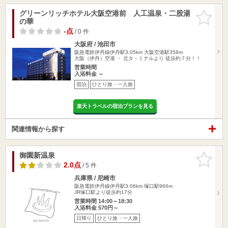
グリーンリッチホテル大阪空港前 人工温泉・二股湯
お気に入
の華
りに追加
-点
/ 0 件
大阪府 / 池田市
阪急電鉄伊丹線伊丹駅3.05km
大阪空港駅358m
大阪（伊丹）空港 ・ 北タ－ミナルより 徒歩約７分！！
営業時間
入浴料金 ～
宿泊
ひとり旅・一人旅
楽天トラベルの宿泊プランを見る
関連情報から探す
御園新温泉
お気に入
りに追加
2.0点
/ 5 件
兵庫県 / 尼崎市
阪急電鉄伊丹線伊丹駅3.06km
塚口駅966m
JR塚口駅より徒歩約17分
営業時間 14:00～18:30
入浴料金 570円～
日帰り
ひとり旅・一人旅