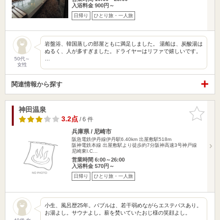
入浴料金 900円～
日帰り
ひとり旅・一人旅
岩盤浴、韓国蒸しの部屋ともに満足しました。 湯船は、炭酸湯は
ぬるく、人が多すぎました。ドライヤーはリファで嬉しいです。
…
50代～
女性
関連情報から探す
神田温泉
お気に入
りに追加
3.2点
/ 6 件
兵庫県 / 尼崎市
阪急電鉄伊丹線伊丹駅6.40km
出屋敷駅518m
阪神電鉄本線 出屋敷駅より徒歩約7分阪神高速3号神戸線
尼崎東I.C…
営業時間 6:00～26:00
入浴料金 570円～
日帰り
ひとり旅・一人旅
小生、風呂歴25年。バブルは、若干弱めながらエステバスあり。
お湯よし。サウナよし。薪を焚いていたおじ様の笑顔よし。