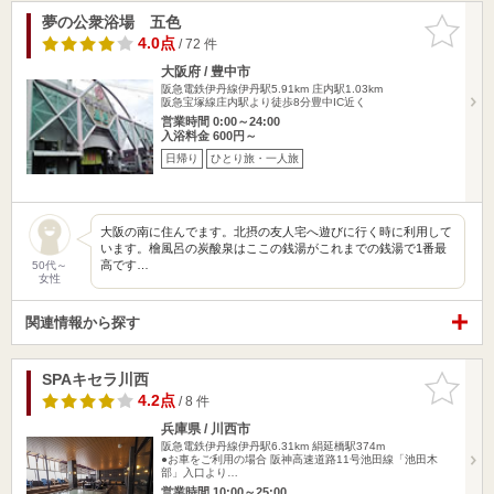
夢の公衆浴場 五色
お気に入
りに追加
4.0点
/ 72 件
大阪府 / 豊中市
阪急電鉄伊丹線伊丹駅5.91km
庄内駅1.03km
阪急宝塚線庄内駅より徒歩8分豊中IC近く
営業時間 0:00～24:00
入浴料金 600円～
日帰り
ひとり旅・一人旅
大阪の南に住んでます。北摂の友人宅へ遊びに行く時に利用して
います。檜風呂の炭酸泉はここの銭湯がこれまでの銭湯で1番最
高です…
50代～
女性
関連情報から探す
SPAキセラ川西
お気に入
りに追加
4.2点
/ 8 件
兵庫県 / 川西市
阪急電鉄伊丹線伊丹駅6.31km
絹延橋駅374m
●お車をご利用の場合 阪神高速道路11号池田線「池田木
部」入口より…
営業時間 10:00～25:00