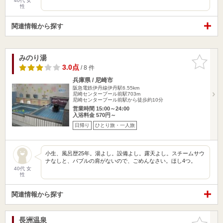
40代 女
性
関連情報から探す
みのり湯
お気に入
りに追加
3.0点
/ 8 件
兵庫県 / 尼崎市
阪急電鉄伊丹線伊丹駅6.55km
尼崎センタープール前駅703m
尼崎センタープール前駅から徒歩約10分
営業時間 15:00～24:00
入浴料金 570円～
日帰り
ひとり旅・一人旅
小生、風呂歴25年。湯よし。設備よし。露天よし。スチームサウ
ナなしと、バブルの肩がないので、ごめんなさい。ほし4つ。
40代 女
性
関連情報から探す
長洲温泉
お気に入