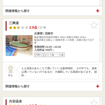
関連情報から探す
三興湯
お気に入
りに追加
2.9点
/ 17 件
兵庫県 / 尼崎市
阪急電鉄伊丹線伊丹駅3.16km
武庫之荘駅1.92km
阪急武庫之荘駅より尼崎市営バス利用。武庫の里2丁目下
車
営業時間 15:00～22:50
入浴料金 430円～
日帰り
ひとり旅・一人旅
ええ温泉があちこちで湧いていいる阪神地区。 その中でも、温泉
は湧いていないのであるが、大健闘している銭湯があります。 値
段…
匿名
関連情報から探す
共栄温泉
お気に入
りに追加