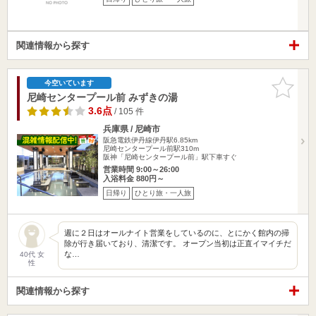
関連情報から探す
お気に入
今空いています
りに追加
尼崎センタープール前 みずきの湯
3.6点
/ 105 件
兵庫県 / 尼崎市
阪急電鉄伊丹線伊丹駅6.85km
尼崎センタープール前駅310m
阪神「尼崎センタープール前」駅下車すぐ
営業時間 9:00～26:00
入浴料金 880円～
日帰り
ひとり旅・一人旅
週に２日はオールナイト営業をしているのに、とにかく館内の掃
除が行き届いており、清潔です。 オープン当初は正直イマイチだ
な…
40代 女
性
関連情報から探す