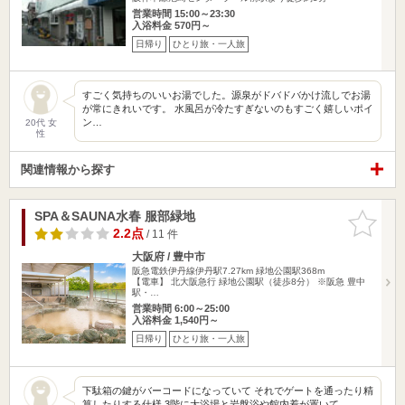
営業時間 15:00～23:30
入浴料金 570円～
日帰り
ひとり旅・一人旅
すごく気持ちのいいお湯でした。源泉がドバドバかけ流しでお湯
が常にきれいです。 水風呂が冷たすぎないのもすごく嬉しいポイ
ン…
20代 女
性
関連情報から探す
SPA＆SAUNA水春 服部緑地
お気に入
りに追加
2.2点
/ 11 件
大阪府 / 豊中市
阪急電鉄伊丹線伊丹駅7.27km
緑地公園駅368m
【電車】 北大阪急行 緑地公園駅（徒歩8分） ※阪急 豊中
駅・…
営業時間 6:00～25:00
入浴料金 1,540円～
日帰り
ひとり旅・一人旅
下駄箱の鍵がバーコードになっていて それでゲートを通ったり精
算したりする仕様 3階に大浴場と岩盤浴や館内着が置いて…