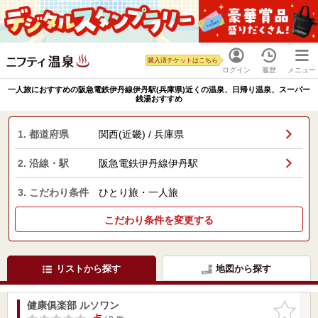
購入済チケットはこちら
ログイン
履歴
メニュー
一人旅におすすめの阪急電鉄伊丹線伊丹駅(兵庫県)近くの温泉、日帰り温泉、スーパー
銭湯おすすめ
1. 都道府県
関西(近畿) / 兵庫県
2. 沿線・駅
阪急電鉄伊丹線伊丹駅
3. こだわり条件
ひとり旅・一人旅
こだわり条件を変更する
リストから探す
地図から探す
健康俱楽部 ルソワン
お気に入
りに追加