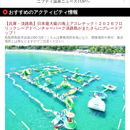
める、ある意味「最強」ともいえる施設です。
ニフティ温泉ニュースTOPへ
今回は自慢のお湯をメインにその魅力の数々を紹介します！
おすすめのアクティビティ情報
【兵庫・淡路島】日本最大級の海上アスレチック！２０２６フロ
リックシーアドベンチャーパーク淡路島がまたさらにグレードア
ップ！
鳥取県鳥取市浜坂1390‐228（こちらは事務局所在地となり、開催場所や受付、集合
場所とは異なりますのでご注意ください）