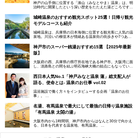
神戸の山手側に位置する「湊山（みなとやま）温泉」は、明
治時代に開業したという深い歴史をたたえた湯どころです。
そんな長寿の温泉が今、話題となっています。理由は湯船い
っぱいに浮かぶアヒルちゃん。さらに、ゆったりくつろげて
城崎温泉のおすすめ観光スポット25選！日帰り観光
コワーキングも可能な休憩スペースも人気に。斬新な企画や
モデルコースも紹介
設備で人々をアッと驚かせる湊山温泉の魅力をリポートしま
す。
城崎温泉は、兵庫県の日本海側に位置する観光客に人気の温
泉地。川沿いの柳並木が情緒ある温泉街の街歩きや7つある
外湯巡り、ロープウェイからの絶景、冬のカニ料理などで知
られています。鉄道の駅から温泉街が近く、歩いて回るのに
神戸市のスーパー銭湯おすすめ15選 【2025年最新
ちょうどよい規模で、日帰りでの訪問にもおすすめです。
版】
この記事では、城崎温泉と周辺の見どころから厳選した25
大阪府の西、兵庫県の県庁所在地である神戸市。大阪湾に面
の観光スポットをピックアップ。温泉やご当地グルメなどを
し、淡路島との間を結ぶ明石海峡大橋の始点にもなっていま
盛り込んだ日帰り観光モデルコースも紹介しているので、ぜ
す。古くから港町として栄え、異国情緒の残る異人館街や中
ひ参考にしてくださいね！
華街をはじめ、きらびやかに発展したハーバーランドなど、
西日本人気No.1「神戸みなと温泉 蓮」総支配人が
人気観光スポットもめじろ押しです。
語る、使命とは- 温泉のお仕事 vol.02
そして、温泉好きの視点から見ると、神戸市といえば何とい
っても「有馬温泉」。日本三古湯の一角をなす、歴史ある名
温浴施設で働く方々をインタビューする企画「温泉のお仕
湯です。そのお湯をリーズナブルに体験できる健康ランドや
事」。
スーパー銭湯があったら……。今回はそんな希望に沿う施設
第2弾はニフティ温泉年間ランキング2018で全国総合ランキ
も含め、おすすめのスパ銭をピックアップしてご紹介してい
ング西日本1位、2年連続「ベストオブ宿泊賞」に輝いた
きます！
名湯、有馬温泉で最大にして最強の日帰り温泉施設
「神戸みなと温泉 蓮」の魅力に迫りました！
「有馬温泉 太閤の湯」
大阪市内から1時間弱、神戸市内からはなんと30分で向かえ
る、日本を代表する温泉地、有馬温泉。
そのなかでも最大の規模を誇る「有馬温泉 太閤の湯」は、
有名な「金泉」と「銀泉」に加え、人工のの炭酸泉まで楽し