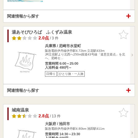
関連情報から探す
湯あそびひろば ふくずみ温泉
お気に入
りに追加
2.0点
/ 3 件
兵庫県 / 尼崎市水堂町
阪急電鉄伊丹線伊丹駅4.72km
立花駅433m
JR立花駅より北西へ250m国道43号線「道意交差点」を北
へ、尼崎セ…
営業時間 6:00～25:00
入浴料金 490円～
日帰り
ひとり旅・一人旅
関連情報から探す
城南温泉
お気に入
りに追加
2.8点
/ 13 件
大阪府 / 池田市
阪急電鉄伊丹線伊丹駅4.80km
池田駅411m
営業時間 14:30～23:30
入浴料金 600円～