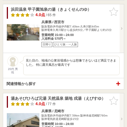
浜田温泉 甲子園旭泉の湯（きょくせんのゆ）
お気に入
りに追加
4.0点
/ 65 件
兵庫県 / 西宮市
阪急電鉄伊丹線伊丹駅7.40km
久寿川駅445m
阪神電車久寿川駅から徒歩約5分／甲子園駅より約15分
営業時間 15:00～24:00
入浴料金 570円～
日帰り
ひとり旅・一人旅
見た目の、地域の公衆浴場感からは想像できないほど満足できま
した。 特に露天風呂が最高です
20代 男
性
関連情報から探す
湯あそびひろば元湯 天然温泉 築地 戎湯（えびすゆ）
お気に入
りに追加
4.0点
/ 77 件
兵庫県 / 尼崎市
阪急電鉄伊丹線伊丹駅7.59km
阪神本線尼崎駅760m
阪神電気鉄道尼崎駅徒歩15分
営業時間 10:00～24:00