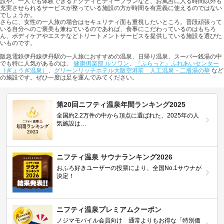
設や、一人でも体験できるアクティビティープランなど、お風呂に入る時間以外も
充実させられるサービスが整っている施設の方が時間を有意義に使えるのではない
でしょうか。
さらに、女性の一人旅の場合はセキュリティ面も重視したいところ。普段頑張って
いる自分へのご褒美も兼ねているのであれば、食事にこだわっているのはもちろ
ん、ボディケアやエステなどトリートメントサービスを提供している施設を選びた
いものです。
阪急電鉄伊丹線伊丹駅の一人旅におすすめの温泉、日帰り温泉、スーパー銭湯の中
でも特に人気があるのは、
健康俱楽部 ルソワン
、
『ふらっと』ふれあいセンター
（ぎょうぎ温泉）
、
グリーンリッチホテル大阪空港前 人工温泉・二股湯の華
など
の施設です。ぜひ一度は足を運んでみてください。
第20回ニフティ温泉年間ランキング2025
全国約2.2万件の中から頂点に選ばれた、2025年の人
気施設は…
ニフティ温泉 サウナランキング2026
おふろ好きユーザーの投票により、全国No.1サウナが
決定！
ニフティ温泉プレミアムクーポン
ノジマモバイル会員向け 通常よりもお得な「特別価