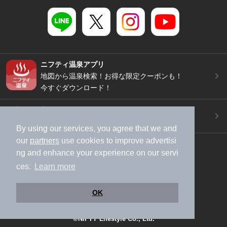
ニフティ温泉アプリ
地図から温泉検索！お得な限定クーポンも！
今すぐダウンロード！
ご意見ご要望 ・お問い合わせ
施設データの新規追加や修正依頼もこちらから
By using our services, you agree that we and
our
partners
use cookies to improve advertisi
スマートフォン
/
PC
ng and enhance your experience on our servi
加盟店募集（資料請求）
広告出稿のご案内
ces.
Learn more
利用規約
ライフスタイルMEMBERS+規約
特定商取引法に基づく表記
ヘルプ
採用情報
OK
運営会社
個人情報保護ポリシー
©NIFTY Lifestyle Co., Ltd.