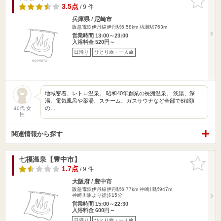
りに追加
3.5点
/ 9 件
兵庫県 / 尼崎市
阪急電鉄伊丹線伊丹駅6.58km
杭瀬駅763m
営業時間 13:00～23:00
入浴料金 520円～
日帰り
ひとり旅・一人旅
地域密着、レトロ温泉。 昭和40年創業の長洲温泉。 浅湯、深
湯、電気風呂や薬湯、スチーム、ガスサウナなど全部で8種類
の…
40代 女
性
関連情報から探す
七福温泉【豊中市】
お気に入
りに追加
1.7点
/ 9 件
大阪府 / 豊中市
阪急電鉄伊丹線伊丹駅6.77km
神崎川駅947m
神崎川駅より徒歩15分
営業時間 15:00～22:30
入浴料金 600円～
日帰り
ひとり旅・一人旅