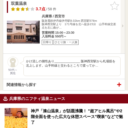
双葉温泉
お気に入
りに追加
3.7点
/ 58 件
兵庫県 / 西宮市
阪急電鉄伊丹線伊丹駅8.02km
西宮駅578m
阪神西宮駅より 171号線を北へ徒歩15分 山手幹線交差
点を左に曲が…
営業時間 15:00～23:30
入浴料金 550円～
日帰り
ひとり旅・一人旅
かけ流しの個性あり_______________ 阪神西宮駅から札場筋を
北上します。山手幹線と交わるところで渡ってか…
50代～
男性
関連情報から探す
兵庫県のニフティ温泉ニュース
神戸「湊山温泉」が話題沸騰！ "超アヒル風呂"や2
階全面を使った広大な休憩スペース"喫泉"などで魅
了