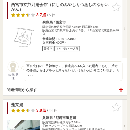
西宮市立芦乃湯会館（にしのみやしりつあしのゆかい
お気に入
かん）
りに追加
3.7点
/ 5 件
兵庫県 / 西宮市
阪急電鉄伊丹線伊丹駅7.06km
西宮駅512m
阪急西宮北口駅南西徒歩約10分、ＪＲ西宮駅北東徒歩約10
分
営業時間 15:30～23:00
入浴料金 400円～
日帰り
ひとり旅・一人旅
西宮北口の山手幹線から、住宅街へ1本入った場所にあり、反対
の路線からはグルっと周らないといけない分かりにくい場所。 サ
ウ…
40代 男
性
関連情報から探す
蓬莱湯
お気に入
りに追加
3.9点
/ 44 件
兵庫県 / 尼崎市道意町
阪急電鉄伊丹線伊丹駅7.07km
尼崎センタープール前駅323m
阪神本線尼崎センタープール前駅より徒歩約5分