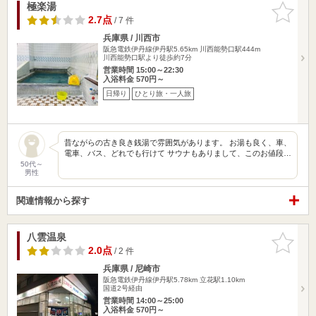
極楽湯
お気に入
りに追加
2.7点
/ 7 件
兵庫県 / 川西市
阪急電鉄伊丹線伊丹駅5.65km
川西能勢口駅444m
川西能勢口駅より徒歩約7分
営業時間 15:00～22:30
入浴料金 570円～
日帰り
ひとり旅・一人旅
昔ながらの古き良き銭湯で雰囲気があります。 お湯も良く、車、
電車、バス、どれでも行けて サウナもありまして、このお値段…
50代～
男性
関連情報から探す
八雲温泉
お気に入
りに追加
2.0点
/ 2 件
兵庫県 / 尼崎市
阪急電鉄伊丹線伊丹駅5.78km
立花駅1.10km
国道2号経由
営業時間 14:00～25:00
入浴料金 570円～