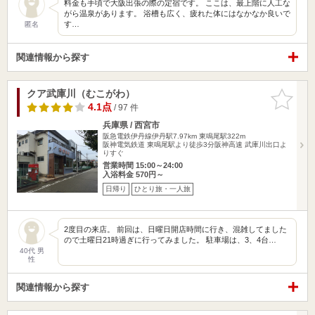
料金も手頃で大阪出張の際の定宿です。 ここは、最上階に人工な
がら温泉があります。 浴槽も広く、疲れた体にはなかなか良いで
す…
匿名
関連情報から探す
クア武庫川（むこがわ）
お気に入
りに追加
4.1点
/ 97 件
兵庫県 / 西宮市
阪急電鉄伊丹線伊丹駅7.97km
東鳴尾駅322m
阪神電気鉄道 東鳴尾駅より徒歩3分阪神高速 武庫川出口よ
りすぐ
営業時間 15:00～24:00
入浴料金 570円～
日帰り
ひとり旅・一人旅
2度目の来店。 前回は、日曜日開店時間に行き、混雑してました
ので土曜日21時過ぎに行ってみました。 駐車場は、3、4台…
40代 男
性
関連情報から探す