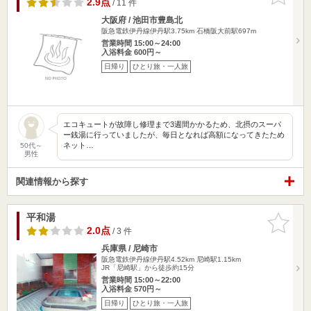
2.9点
/ 11 件
大阪府 / 池田市豊島北
阪急電鉄伊丹線伊丹駅3.75km
石橋阪大前駅697m
営業時間 15:00～24:00
入浴料金 600円～
日帰り
ひとり旅・一人旅
エコキュートが故障し修理まで3週間かかるため、北摂のスーパ
ー銭湯に行っていましたが、毎日となれば高額になってきたため
ネット…
50代～
男性
関連情報から探す
平和湯
お気に入
りに追加
2.0点
/ 3 件
兵庫県 / 尼崎市
阪急電鉄伊丹線伊丹駅4.52km
尼崎駅1.15km
JR「尼崎駅」から徒歩約15分
営業時間 15:00～22:00
入浴料金 570円～
日帰り
ひとり旅・一人旅