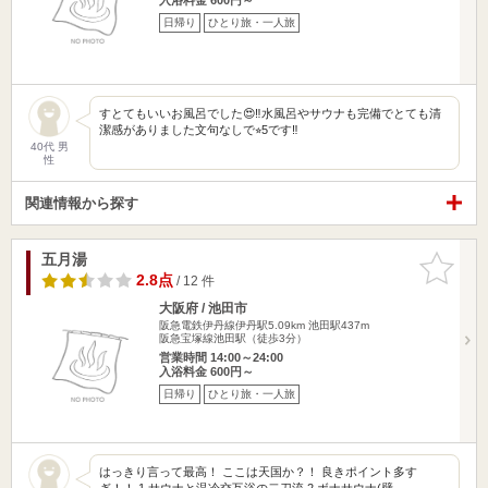
日帰り
ひとり旅・一人旅
すとてもいいお風呂でした😍‼️水風呂やサウナも完備でとても清
潔感がありました文句なしで⭐︎5です‼️
40代 男
性
関連情報から探す
五月湯
お気に入
りに追加
2.8点
/ 12 件
大阪府 / 池田市
阪急電鉄伊丹線伊丹駅5.09km
池田駅437m
阪急宝塚線池田駅（徒歩3分）
営業時間 14:00～24:00
入浴料金 600円～
日帰り
ひとり旅・一人旅
はっきり言って最高！ ここは天国か？！ 良きポイント多す
ぎ！！ 1.サウナと温冷交互浴の二刀流 2.ボナサウナ(壁…